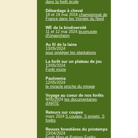
dans la forêt école
Débardage à cheval
18 et 19 mai 2024
championnat de
France dans les Vosges du Nord
WE de la biodiversité
11 et 12 mai 2024
écomusée
d'Ungersheim
Au fil de la laine
13/05/2024
pour protéger les plantations
La forêt sur un plateau de jeu
13/05/2024
Forêt mixte
Paulownia
12/05/2024
le miracle proche du mirage
Voyage au coeur de nos forêts
9/05/2024
les documentaires
d'ARTE
Retours sur coupes
mars 2024
5 coupes, 5 projets, 5
forêts
Revues forestières du printemps
23/04/2024
Forêt Mag et Parlons Forêts