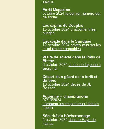
sapins
Forêt Magazine
octobre 2024
le dernier numéro est
de sortie
Les sapins de Douglas
16 octobre 2024
chatouillent les
nuages
Escapade dans le Sundgau
12 octobre 2024
arbres minuscules
et arbres remarquables
Visite de scierie dans le Pays de
Bitche
8 octobre 2024
la scierie Lejeune à
Siersthal
Départ d'un géant de la forêt et
du bois
10 octobre 2024
décès de JL
Besson
Automne = champignons
07/10/2024
comment les respecter et bien les
cueillir
Sécurité du bûcheronnage
4 octobre 2024
dans le Pays de
Hanau