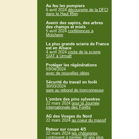
Au feu les pompiers
6 avril 2024
découverte de la DFCI
dans le Haut Rhin
Avenir des sapins, des arbres
des champs et miels
5 avril 2024
conférences à
Molsheim
La plus grande scierie de France
est en Alsace
4 avril 2024
visite de la scierie
SIAT à Urmatt
Protéger les régénérations
03/04/2024
avec de nouvelles idées
Sécurité du travail en forêt
30/03/2024
gare au rebond de tronçonneuse
L'ombre des pins sylvestres
22 mars 2024
pour la Journée
Internationale des Forêts
AG des Vosges du Nord
22 mars 2024
au coeur du massif
Retour sur coupe 4/5
22 mars 2024
les châtaignes
continuent à tomber 10 ans plus