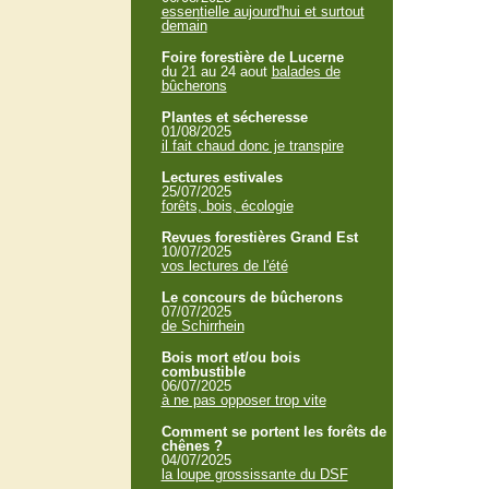
essentielle aujourd'hui et surtout
demain
Foire forestière de Lucerne
du 21 au 24 aout
balades de
bûcherons
Plantes et sécheresse
01/08/2025
il fait chaud donc je transpire
Lectures estivales
25/07/2025
forêts, bois, écologie
Revues forestières Grand Est
10/07/2025
vos lectures de l'été
Le concours de bûcherons
07/07/2025
de Schirrhein
Bois mort et/ou bois
combustible
06/07/2025
à ne pas opposer trop vite
Comment se portent les forêts de
chênes ?
04/07/2025
la loupe grossissante du DSF