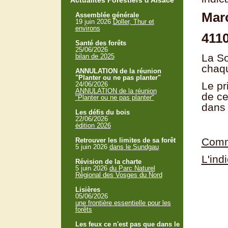
Actualités Forestiers d'Alsace
Marc
Assemblée générale
19 juin 2026
Doller, Thur et
environs
4110
Santé des forêts
25/06/2026
La So
bilan de 2025
chaqu
ANNULATION de la réunion
"Planter ou ne pas planter"
Le pr
24/06/2026
ANNULATION de la réunion
de ce
"Planter ou ne pas planter"
dans 
Les défis du bois
22/06/2026
édition 2026
Commu
Retrouver les limites de sa forêt
5 juin 2026
dans le Sundgau
L'ind
Révision de la charte
5 juin 2026
du Parc Naturel
Régional des Vosges du Nord
Lisières
05/06/2026
une frontière essentielle pour les
forêts
Les feux ce n'est pas que dans le