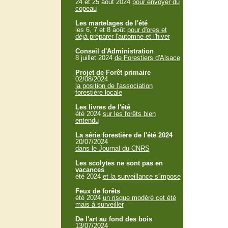
24 et 25 aout 2024
pour envoyer du
copeau
Les martelages de l'été
les 6, 7 et 8 août
pour d'ores et
déjà préparer l'automne et l'hiver
Conseil d'Administration
8 juillet 2024
de Forestiers d'Alsace
Projet de Forêt primaire
02/08/2024
la position de l'association
forestière locale
Les livres de l'été
été 2024
sur les forêts bien
entendu
La série forestière de l'été 2024
20/07/2024
dans le Journal du CNRS
Les scolytes ne sont pas en
vacances
été 2024
et la surveillance s'impose
Feux de forêts
été 2024
un risque modéré cet été
mais à surveiller
De l'art au fond des bois
13/07/2024