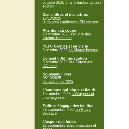
octobre 2025
à faire tomber au bon
endroit
Des chiffres et des arbres
15/10/2025
le nouveau mémento IFN est sorti
Attention çà coupe
10 octobre 2025
sécurité des
travaux forestiers
PEFC Grand Est en visite
6 octobre 2025
en Alsace bossue
Conseil d'Administration
3 octobre 2025
des Forestiers
d'Alsace
Nouveaux livres
08/10/2025
de l'automne 2025
L'automne qui pique et fleurit
1er octobre 2025
châtaignes et
champignons
Taille et élagage des feuillus
26 septembre 2025
en Plaine
d'Alsace
L'espoir des forêts
26 septembre 2025
projection et