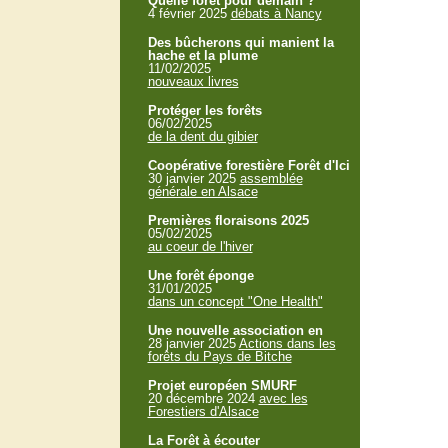
Quelle forêt pour demain ?
4 février 2025
débats à Nancy
Des bûcherons qui manient la
hache et la plume
11/02/2025
nouveaux livres
Protéger les forêts
06/02/2025
de la dent du gibier
Coopérative forestière Forêt d'Ici
30 janvier 2025
assemblée
générale en Alsace
Premières floraisons 2025
05/02/2025
au coeur de l'hiver
Une forêt éponge
31/01/2025
dans un concept "One Health"
Une nouvelle association en
28 janvier 2025
Actions dans les
forêts du Pays de Bitche
Projet européen SMURF
20 décembre 2024
avec les
Forestiers d'Alsace
La Forêt à écouter