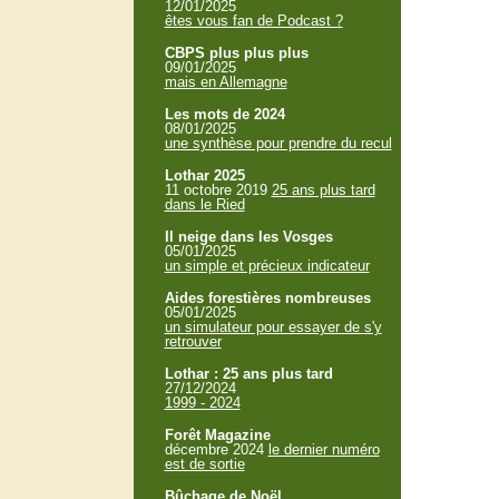
12/01/2025
êtes vous fan de Podcast ?
CBPS plus plus plus
09/01/2025
mais en Allemagne
Les mots de 2024
08/01/2025
une synthèse pour prendre du recul
Lothar 2025
11 octobre 2019
25 ans plus tard
dans le Ried
Il neige dans les Vosges
05/01/2025
un simple et précieux indicateur
Aides forestières nombreuses
05/01/2025
un simulateur pour essayer de s'y
retrouver
Lothar : 25 ans plus tard
27/12/2024
1999 - 2024
Forêt Magazine
décembre 2024
le dernier numéro
est de sortie
Bûchage de Noël