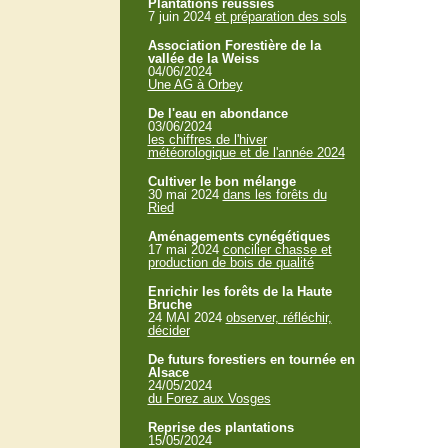
Plantations réussies
7 juin 2024
et préparation des sols
Association Forestière de la
vallée de la Weiss
04/06/2024
Une AG à Orbey
De l'eau en abondance
03/06/2024
les chiffres de l'hiver
météorologique et de l'année 2024
Cultiver le bon mélange
30 mai 2024
dans les forêts du
Ried
Aménagements cynégétiques
17 mai 2024
concilier chasse et
production de bois de qualité
Enrichir les forêts de la Haute
Bruche
24 MAI 2024
observer, réfléchir,
décider
De futurs forestiers en tournée en
Alsace
24/05/2024
du Forez aux Vosges
Reprise des plantations
15/05/2024