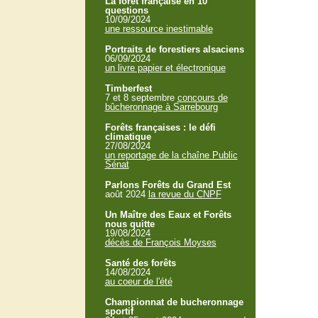
La forêt française en 10
questions
10/09/2024
une ressource inestimable
Portraits de forestiers alsaciens
06/09/2024
un livre papier et électronique
Timberfest
7 et 8 septembre
concours de
bûcheronnage à Sarrebourg
Forêts françaises : le défi
climatique
27/08/2024
un reportage de la chaîne Public
Sénat
Parlons Forêts du Grand Est
août 2024
la revue du CNPF
Un Maître des Eaux et Forêts
nous quitte
19/08/2024
décès de François Moyses
Santé des forêts
14/08/2024
au coeur de l'été
Championnat de bucheronnage
sportif