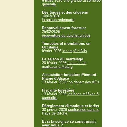
6 mars 2026
une grande assemblée
générale
Des tiques et des citoyens
10/03/2026
la saison redémarre
Renouvellement forestier
25/02/2026
réouverture du guichet unique
Tempêtes et inondations en
Occitanie
février 2026
la tempête Nils
La saison du martelage
20 février 2026
exercice de
marteaux à Mutzig
Association forestière Piémont
Plaine d'Alsace
13 février 2026
top départ des AGs
Fiscalité forestière
13 février 2026
les bons réflèxes à
connaître
Dérèglement climatique et forêts
30 janvier 2026
conférence dans le
Pays de Bitche
Et si la science se construisait
avec vous ?