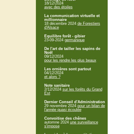
18/12/2024
avec des étoiles
La communication virtuelle et
millionnaire
18 décembre 2024
de Forestiers
d'Alsace
Equilibre forêt - gibier
23-09-2024
germanique
De l'art de tailler les sapins de
Noël
09/12/2024
pour les rendre les plus beaux
Les ornières sont partout
04/12/2024
et alors ?
Note sanitaire
2/12/2024
sur les forêts du Grand
Est
Dernier Conseil d'Administration
29 novembre 2024
pour un bilan de
l'année quasi écoulée
Convoitise des chênes
automne 2024
une surveillance
s'impose