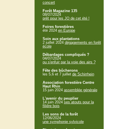
concert
Forêt Magazine 135
08/07/2024
prêt pour les JO de cet été !
Foires forestières
été 2024
en Europe
Soin aux plantations
2 juillet 2024
dégagements en forêt
école
Débardages compliqués ?
04/07/2024
ou s'enfuir par la voie des airs ?
Fête des bûcherons
les 5,6 et 7 juillet
de Schirrhein
Association forestière Centre
Haut Rhin
15 juin 2024
assemblée générale
L'avenir du peuplier
14 juin 2024
ses atouts pour la
filière bois
Les sons de la forêt
12/06/2024
une symphonie sylvicole