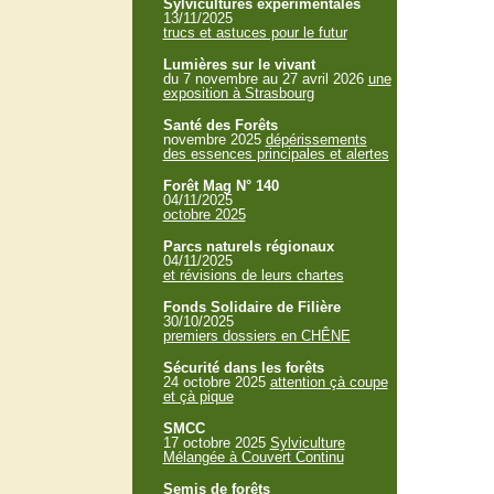
Sylvicultures expérimentales
13/11/2025
trucs et astuces pour le futur
Lumières sur le vivant
du 7 novembre au 27 avril 2026
une
exposition à Strasbourg
Santé des Forêts
novembre 2025
dépérissements
des essences principales et alertes
Forêt Mag N° 140
04/11/2025
octobre 2025
Parcs naturels régionaux
04/11/2025
et révisions de leurs chartes
Fonds Solidaire de Filière
30/10/2025
premiers dossiers en CHÊNE
Sécurité dans les forêts
24 octobre 2025
attention çà coupe
et çà pique
SMCC
17 octobre 2025
Sylviculture
Mélangée à Couvert Continu
Semis de forêts