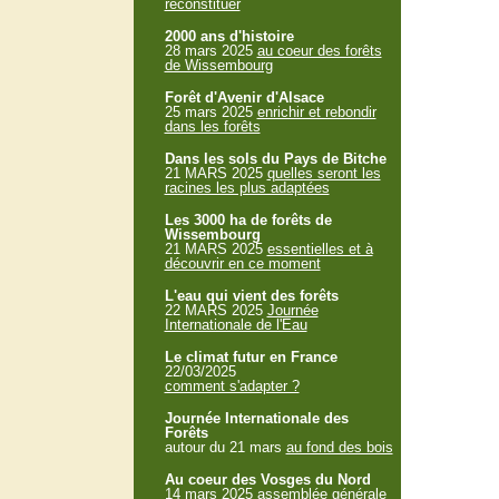
reconstituer
2000 ans d'histoire
28 mars 2025
au coeur des forêts
de Wissembourg
Forêt d'Avenir d'Alsace
25 mars 2025
enrichir et rebondir
dans les forêts
Dans les sols du Pays de Bitche
21 MARS 2025
quelles seront les
racines les plus adaptées
Les 3000 ha de forêts de
Wissembourg
21 MARS 2025
essentielles et à
découvrir en ce moment
L'eau qui vient des forêts
22 MARS 2025
Journée
Internationale de l'Eau
Le climat futur en France
22/03/2025
comment s'adapter ?
Journée Internationale des
Forêts
autour du 21 mars
au fond des bois
Au coeur des Vosges du Nord
14 mars 2025
assemblée générale