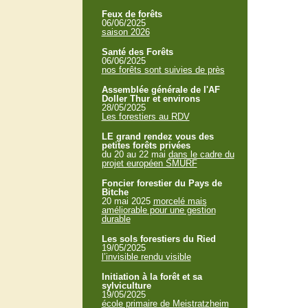
Feux de forêts
06/06/2025
saison 2026
Santé des Forêts
06/06/2025
nos forêts sont suivies de près
Assemblée générale de l'AF
Doller Thur et environs
28/05/2025
Les forestiers au RDV
LE grand rendez vous des
petites forêts privées
du 20 au 22 mai
dans le cadre du
projet européen SMURF
Foncier forestier du Pays de
Bitche
20 mai 2025
morcelé mais
améliorable pour une gestion
durable
Les sols forestiers du Ried
19/05/2025
l’invisible rendu visible
Initiation à la forêt et sa
sylviculture
19/05/2025
école primaire de Meistratzheim