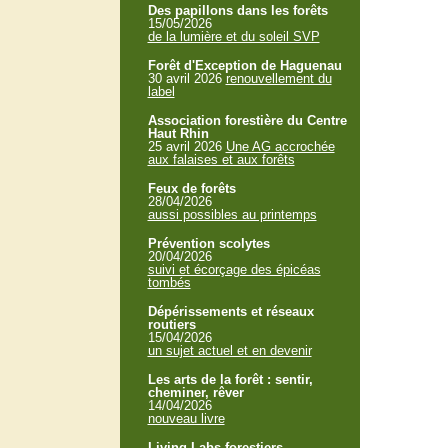
Des papillons dans les forêts
15/05/2026
de la lumière et du soleil SVP
Forêt d'Exception de Haguenau
30 avril 2026
renouvellement du
label
Association forestière du Centre
Haut Rhin
25 avril 2026
Une AG accrochée
aux falaises et aux forêts
Feux de forêts
28/04/2026
aussi possibles au printemps
Prévention scolytes
20/04/2026
suivi et écorçage des épicéas
tombés
Dépérissements et réseaux
routiers
15/04/2026
un sujet actuel et en devenir
Les arts de la forêt : sentir,
cheminer, rêver
14/04/2026
nouveau livre
Living Labs forestiers