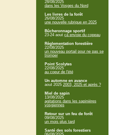
28/08/2025
dans les Vosges du Nord
Les livres de la forêt
26/08/2025
une nouvelle rubrique en 2025
Bûcheronnage sportif
23-24 aout
çà envoie du copeau
Règlementation forestière
22/08/2025
un nouveau portail pour ne pas se
tromper
Point Scolytes
22/08/2025
au coeur de l'été
Un automne en avance
aout 2025
2003, 2025 et après ?
Miel de sapin
13/08/2025
agitations dans les sapinières
vosgiennes
Retour sur un feu de forêt
09/08/2025
un mois plus tard
Santé des sols forestiers
06/08/2025