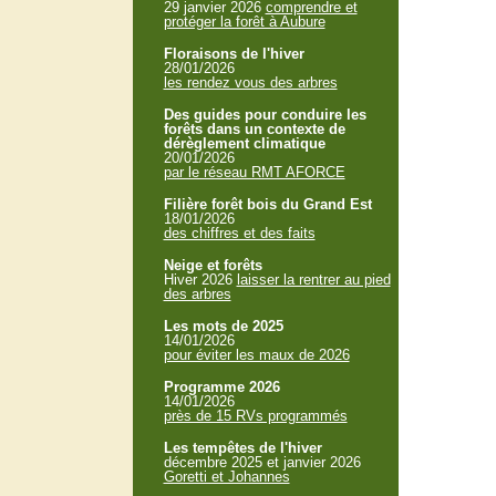
29 janvier 2026
comprendre et
protéger la forêt à Aubure
Floraisons de l'hiver
28/01/2026
les rendez vous des arbres
Des guides pour conduire les
forêts dans un contexte de
dérèglement climatique
20/01/2026
par le réseau RMT AFORCE
Filière forêt bois du Grand Est
18/01/2026
des chiffres et des faits
Neige et forêts
Hiver 2026
laisser la rentrer au pied
des arbres
Les mots de 2025
14/01/2026
pour éviter les maux de 2026
Programme 2026
14/01/2026
près de 15 RVs programmés
Les tempêtes de l'hiver
décembre 2025 et janvier 2026
Goretti et Johannes