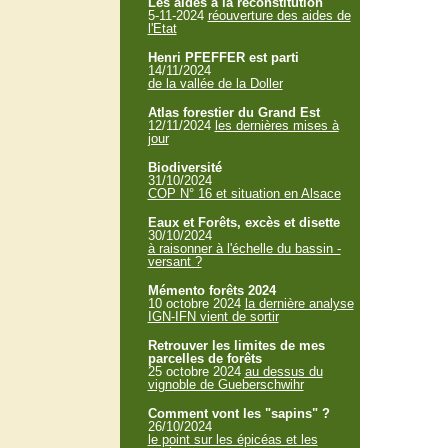
Les aides à la reconstitution
5-11-2024
réouverture des aides de
l'Etat
Henri PFEFFER est parti
14/11/2024
de la vallée de la Doller
Atlas forestier du Grand Est
12/11/2024
les dernières mises à
jour
Biodiversité
31/10/2024
COP N° 16 et situation en Alsace
Eaux et Forêts, excès et disette
30/10/2024
à raisonner à l'échelle du bassin -
versant ?
Mémento forêts 2024
10 octobre 2024
la dernière analyse
IGN-IFN vient de sortir
Retrouver les limites de mes
parcelles de forêts
25 octobre 2024
au dessus du
vignoble de Gueberschwihr
Comment vont les "sapins" ?
26/10/2024
le point sur les épicéas et les