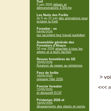
Sud
5 juin 2026
débats et
démonstrations à Bitche
Les Nuits des Forêts
du 5 au 21 juin
des animations pour
éclairer la forêt
Forestier - es
04/06/2026
qui racontent leur travail quotidien
Assemblée générale des
Forestiers d'Alsace
30 mai 2026
attachée à tous les
arbres et à leurs racines
Revues forestières du GE
30/05/2026
floraison de pages au printemps
Feux de forêts
29/05/2026
> voi
préparer l'été 2026
Foncier forestier
<<<
r
22/05/2026
et dispositif ECIF
Printemps 2026 et
18/05/2026
dégagements des plants et semis