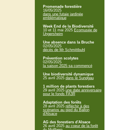
Promenade forestière
16/05/2025
dans une futaie jardinée
emblématique
Week End de la Biodiversité
10 et 11 mai 2025
Ecomusée de
Ungersheim
Une absence dans la Bruche
02/05/2025
décès de Mr Schmittbuhl
Prévention scolytes
02/05/2025
la saison 2025 sa commencé
Une biodiversité dynamique
25 avril 2025
dans le Sundgau
1 million de plants forestiers
29 avril 2025
une date anniversaire
pour le fonds FA3R
Adaptation des forêts
28 avril 2025
réfléchir à des
scénarios au pied du Ballon
d'Alsace
AG des forestiers d'Alsace
26 avril 2025
au coeur de la forêt
du Mollberg