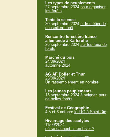
Les types de peuplements
27 septembre 2024
pour organiser
les forêts
Tente ta science
30 septembre 2024
et le métier de
conseillère forêt
Rencontre forestière franco
allemande à Karlsruhe
26 septembre 2024
sur les feux de
forêts
Marché du bois
24/09/2024
automne 2024
AG AF Doller et Thur
23/09/2024
Un rassemblement en nombre
Les jeunes peuplements
13 septembre 2024
à soigner, pour
de belles forêts
Festival de Géographie
4,5 et 6 octobre
le FIG à Saint Dié
Hivernage des scolytes
11/09/2024
où se cachent ils en hiver ?