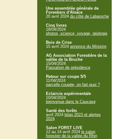
Une assemblée générale de
Forestiers d'Alsace
20 avril 2024
du côté de Labaroche
Cinq livres
18/04/2024
photos, science, voyage, géologie
Bois de Crise
15 avril 2024
annonce du Ministre
AG Association Forestière de la
vallée de la Bruche
15/04/2024
Passation de présidence
Retour sur coupe 5/5
11/04/2024
parcelle coupée, on fait quoi ?
Eclaircie expérimentale
10/04/2024
bienvenue dans le Caucase
Santé des forêts
avril 2024
bilan 2023 et alertes
2024
Salon FORST LIVE
12 au 14 avril 2024
le salon
forestier de la vallée du Rhin