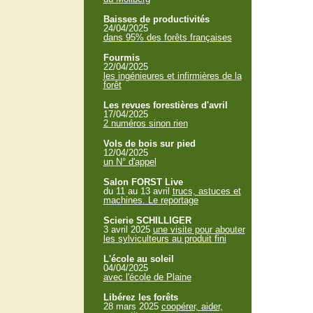
Baisses de productivités
24/04/2025
dans 95% des forêts françaises
Fourmis
22/04/2025
les ingénieures et infirmières de la
forêt
Les revues forestières d'avril
17/04/2025
2 numéros sinon rien
Vols de bois sur pied
12/04/2025
un N° d'appel
Salon FORST Live
du 11 au 13 avril
trucs, astuces et
machines. Le reportage
Scierie SCHILLIGER
3 avril 2025
une visite pour abouter
les sylviculteurs au produit fini
L'école au soleil
04/04/2025
avec l'école de Plaine
Libérez les forêts
28 mars 2025
coopérer, aider,