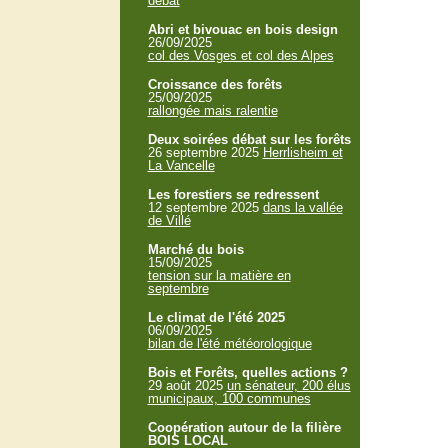
débat
Abri et bivouac en bois design
26/09/2025
col des Vosges et col des Alpes
Croissance des forêts
25/09/2025
rallongée mais ralentie
Deux soirées débat sur les forêts
26 septembre 2025
Herrlisheim et
La Vancelle
Les forestiers se redressent
12 septembre 2025
dans la vallée
de Villé
Marché du bois
15/09/2025
tension sur la matière en
septembre
Le climat de l'été 2025
06/09/2025
bilan de l'été météorologique
Bois et Forêts, quelles actions ?
29 août 2025
un sénateur, 200 élus
municipaux, 100 communes
Coopération autour de la filière
BOIS LOCAL