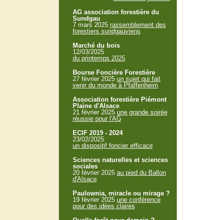
AG association forestière du
Sundgau
7 mars 2025
rassemblement des
forestiers sundgauviens
Marché du bois
12/03/2025
du printemps 2025
Bourse Foncière Forestière
27 février 2025
un sujet qui fait
venir du monde à Pfaffenheim
Association forestière Piémont
Plaine d'Alsace
21 février 2025
une grande soirée
réussie pour l'AG
ECIF 2019 - 2024
23/02/2025
un dispositif foncier efficace
Sciences naturelles et sciences
sociales
20 février 2025
au pied du Ballon
d'Alsace
Paulownia, miracle ou mirage ?
19 février 2025
une conférence
pour des idées claires