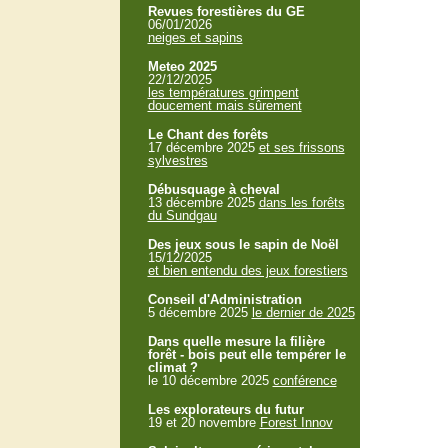
Revues forestières du GE
06/01/2026
neiges et sapins
Meteo 2025
22/12/2025
les températures grimpent
doucement mais sûrement
Le Chant des forêts
17 décembre 2025
et ses frissons
sylvestres
Débusquage à cheval
13 décembre 2025
dans les forêts
du Sundgau
Des jeux sous le sapin de Noël
15/12/2025
et bien entendu des jeux forestiers
Conseil d'Administration
5 décembre 2025
le dernier de 2025
Dans quelle mesure la filière
forêt - bois peut elle tempérer le
climat ?
le 10 décembre 2025
conférence
Les explorateurs du futur
19 et 20 novembre
Forest Innov