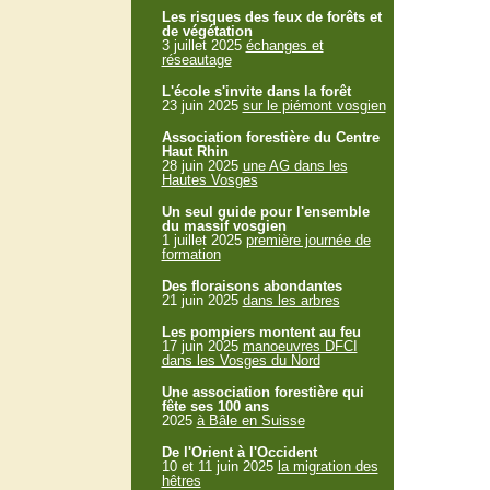
Les risques des feux de forêts et
de végétation
3 juillet 2025
échanges et
réseautage
L'école s'invite dans la forêt
23 juin 2025
sur le piémont vosgien
Association forestière du Centre
Haut Rhin
28 juin 2025
une AG dans les
Hautes Vosges
Un seul guide pour l'ensemble
du massif vosgien
1 juillet 2025
première journée de
formation
Des floraisons abondantes
21 juin 2025
dans les arbres
Les pompiers montent au feu
17 juin 2025
manoeuvres DFCI
dans les Vosges du Nord
Une association forestière qui
fête ses 100 ans
2025
à Bâle en Suisse
De l'Orient à l'Occident
10 et 11 juin 2025
la migration des
hêtres