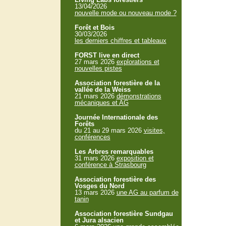
13/04/2026
nouvelle mode ou nouveau mode ?
Forêt et Bois
30/03/2026
les derniers chiffres et tableaux
FORST live en direct
27 mars 2026
explorations et
nouvelles pistes
Association forestière de la
vallée de la Weiss
21 mars 2026
démonstrations
mécaniques et AG
Journée Internationale des
Forêts
du 21 au 29 mars 2026
visites,
conférences
Les Arbres remarquables
31 mars 2026
exposition et
conférence à Strasbourg
Association forestière des
Vosges du Nord
13 mars 2026
une AG au parfum de
tanin
Association forestière Sundgau
et Jura alsacien