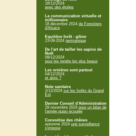
18/12/2024
avec des étoiles
La communication virtuelle et
millionnaire
18 décembre 2024
de Forestiers
d'Alsace
Equilibre forêt - gibier
23-09-2024
germanique
De l'art de tailler les sapins de
Noël
09/12/2024
pour les rendre les plus beaux
Les ornières sont partout
04/12/2024
et alors ?
Note sanitaire
2/12/2024
sur les forêts du Grand
Est
Dernier Conseil d'Administration
29 novembre 2024
pour un bilan de
l'année quasi écoulée
Convoitise des chênes
automne 2024
une surveillance
s'impose