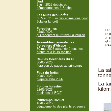
Sud
5 juin 2026
débats et
démonstrations à Bitche
Les Nuits des Forêts
du 5 au 21 juin
des animations pour
éclairer la forêt
Forestier - es
FR
04/06/2026
RO
qui racontent leur travail quotidien
AU
glu
Assemblée générale des
RA
Forestiers d'Alsace
30 mai 2026
attachée à tous les
arbres et à leurs racines
Revues forestières du GE
30/05/2026
floraison de pages au printemps
La ta
Feux de forêts
tonne
29/05/2026
préparer l'été 2026
La ta
Foncier forestier
kilom
22/05/2026
et dispositif ECIF
Printemps 2026 et
18/05/2026
dégagements des plants et semis