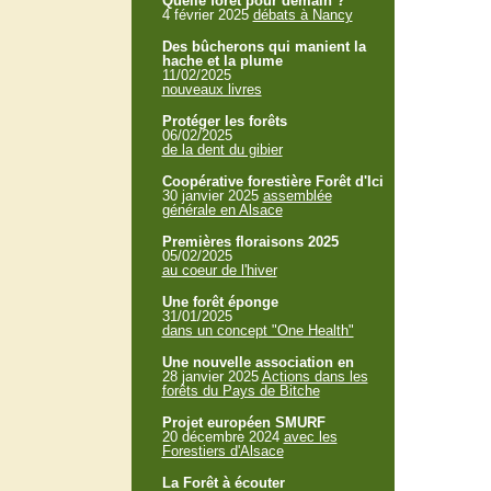
Quelle forêt pour demain ?
4 février 2025
débats à Nancy
Des bûcherons qui manient la
hache et la plume
11/02/2025
nouveaux livres
Protéger les forêts
06/02/2025
de la dent du gibier
Coopérative forestière Forêt d'Ici
30 janvier 2025
assemblée
générale en Alsace
Premières floraisons 2025
05/02/2025
au coeur de l'hiver
Une forêt éponge
31/01/2025
dans un concept "One Health"
Une nouvelle association en
28 janvier 2025
Actions dans les
forêts du Pays de Bitche
Projet européen SMURF
20 décembre 2024
avec les
Forestiers d'Alsace
La Forêt à écouter