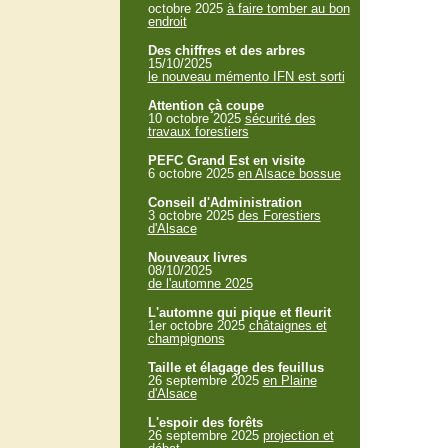
octobre 2025
à faire tomber au bon
endroit
Des chiffres et des arbres
15/10/2025
le nouveau mémento IFN est sorti
Attention çà coupe
10 octobre 2025
sécurité des
travaux forestiers
PEFC Grand Est en visite
6 octobre 2025
en Alsace bossue
Conseil d'Administration
3 octobre 2025
des Forestiers
d'Alsace
Nouveaux livres
08/10/2025
de l'automne 2025
L'automne qui pique et fleurit
1er octobre 2025
châtaignes et
champignons
Taille et élagage des feuillus
26 septembre 2025
en Plaine
d'Alsace
L'espoir des forêts
26 septembre 2025
projection et