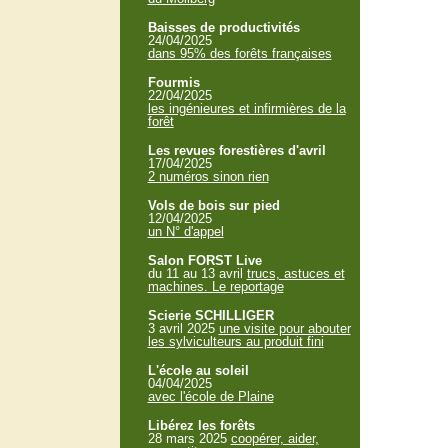
Baisses de productivités
24/04/2025
dans 95% des forêts françaises
Fourmis
22/04/2025
les ingénieures et infirmières de la
forêt
Les revues forestières d'avril
17/04/2025
2 numéros sinon rien
Vols de bois sur pied
12/04/2025
un N° d'appel
Salon FORST Live
du 11 au 13 avril
trucs, astuces et
machines. Le reportage
Scierie SCHILLIGER
3 avril 2025
une visite pour abouter
les sylviculteurs au produit fini
L'école au soleil
04/04/2025
avec l'école de Plaine
Libérez les forêts
28 mars 2025
coopérer, aider,