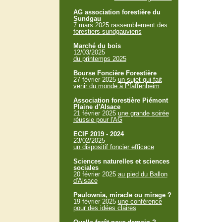
AG association forestière du
Sundgau
7 mars 2025
rassemblement des
forestiers sundgauviens
Marché du bois
12/03/2025
du printemps 2025
Bourse Foncière Forestière
27 février 2025
un sujet qui fait
venir du monde à Pfaffenheim
Association forestière Piémont
Plaine d'Alsace
21 février 2025
une grande soirée
réussie pour l'AG
ECIF 2019 - 2024
23/02/2025
un dispositif foncier efficace
Sciences naturelles et sciences
sociales
20 février 2025
au pied du Ballon
d'Alsace
Paulownia, miracle ou mirage ?
19 février 2025
une conférence
pour des idées claires