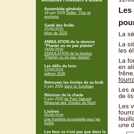
Actualités Forestiers d'Alsace
Les 
Assemblée générale
19 juin 2026
Doller, Thur et
environs
pour
Santé des forêts
25/06/2026
La sé
bilan de 2025
ANNULATION de la réunion
La si
"Planter ou ne pas planter"
les él
24/06/2026
ANNULATION de la réunion
"Planter ou ne pas planter"
La fo
en al
Les défis du bois
22/06/2026
frêne
édition 2026
fourr
Retrouver les limites de sa forêt
5 juin 2026
dans le Sundgau
Les a
de li
Révision de la charte
5 juin 2026
du Parc Naturel
Régional des Vosges du Nord
Les v
fourr
Lisières
05/06/2026
feuil
une frontière essentielle pour les
forêts
une di
Les feux ce n'est pas que dans le