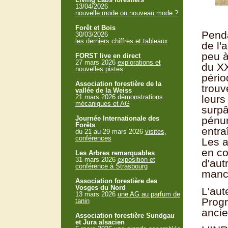
13/04/2026
nouvelle mode ou nouveau mode ?
Forêt et Bois
Penda
30/03/2026
les derniers chiffres et tableaux
de l'
peu à
FORST live en direct
27 mars 2026
explorations et
du XX
nouvelles pistes
pério
Association forestière de la
trouv
vallée de la Weiss
21 mars 2026
démonstrations
leurs
mécaniques et AG
surpâ
Journée Internationale des
pénur
Forêts
entra
du 21 au 29 mars 2026
visites,
conférences
Les a
en co
Les Arbres remarquables
31 mars 2026
exposition et
d'aut
conférence à Strasbourg
man
Association forestière des
Vosges du Nord
L'aut
13 mars 2026
une AG au parfum de
Progr
tanin
ancie
Association forestière Sundgau
et Jura alsacien