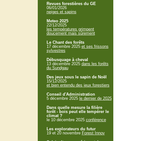
Revues forestières du GE
06/01/2026
neiges et sapins
Meteo 2025
22/12/2025
les températures grimpent
doucement mais sûrement
Le Chant des forêts
17 décembre 2025
et ses frissons
sylvestres
Débusquage à cheval
13 décembre 2025
dans les forêts
du Sundgau
Des jeux sous le sapin de Noël
15/12/2025
et bien entendu des jeux forestiers
Conseil d'Administration
5 décembre 2025
le dernier de 2025
Dans quelle mesure la filière
forêt - bois peut elle tempérer le
climat ?
le 10 décembre 2025
conférence
Les explorateurs du futur
19 et 20 novembre
Forest Innov