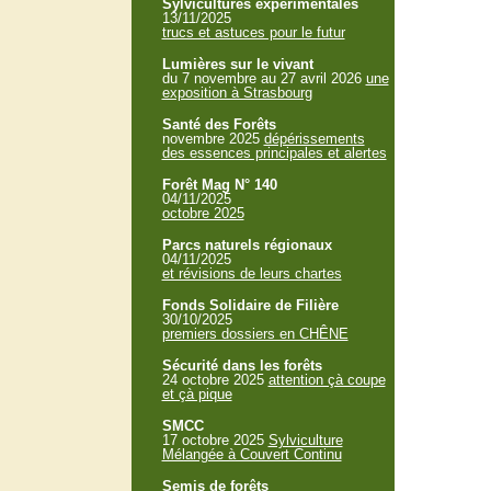
Sylvicultures expérimentales
13/11/2025
trucs et astuces pour le futur
Lumières sur le vivant
du 7 novembre au 27 avril 2026
une
exposition à Strasbourg
Santé des Forêts
novembre 2025
dépérissements
des essences principales et alertes
Forêt Mag N° 140
04/11/2025
octobre 2025
Parcs naturels régionaux
04/11/2025
et révisions de leurs chartes
Fonds Solidaire de Filière
30/10/2025
premiers dossiers en CHÊNE
Sécurité dans les forêts
24 octobre 2025
attention çà coupe
et çà pique
SMCC
17 octobre 2025
Sylviculture
Mélangée à Couvert Continu
Semis de forêts