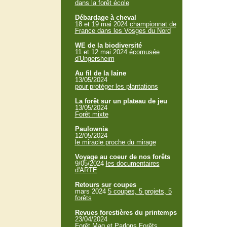
dans la forêt école
Débardage à cheval
18 et 19 mai 2024
championnat de
France dans les Vosges du Nord
WE de la biodiversité
11 et 12 mai 2024
écomusée
d'Ungersheim
Au fil de la laine
13/05/2024
pour protéger les plantations
La forêt sur un plateau de jeu
13/05/2024
Forêt mixte
Paulownia
12/05/2024
le miracle proche du mirage
Voyage au coeur de nos forêts
9/05/2024
les documentaires
d'ARTE
Retours sur coupes
mars 2024
5 coupes, 5 projets, 5
forêts
Revues forestières du printemps
23/04/2024
Forêt Mag et Parlons Forêts