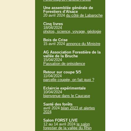
Une assemblée générale de
Forestiers d'Alsace
20 avril 2024
du côté de Labaroche
Cinq livres
18/04/2024
photos, science, voyage, géologie
Bois de Crise
15 avril 2024
annonce du Ministre
AG Association Forestière de la
vallée de la Bruche
15/04/2024
Passation de présidence
Retour sur coupe 5/5
11/04/2024
parcelle coupée, on fait quoi ?
Eclaircie expérimentale
10/04/2024
bienvenue dans le Caucase
Santé des forêts
avril 2024
bilan 2023 et alertes
2024
Salon FORST LIVE
12 au 14 avril 2024
le salon
forestier de la vallée du Rhin