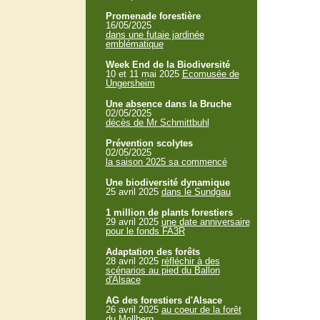
Promenade forestière
16/05/2025
dans une futaie jardinée
emblématique
Week End de la Biodiversité
10 et 11 mai 2025
Ecomusée de
Ungersheim
Une absence dans la Bruche
02/05/2025
décès de Mr Schmittbuhl
Prévention scolytes
02/05/2025
la saison 2025 sa commencé
Une biodiversité dynamique
25 avril 2025
dans le Sundgau
1 million de plants forestiers
29 avril 2025
une date anniversaire
pour le fonds FA3R
Adaptation des forêts
28 avril 2025
réfléchir à des
scénarios au pied du Ballon
d'Alsace
AG des forestiers d'Alsace
26 avril 2025
au coeur de la forêt
du Mollberg