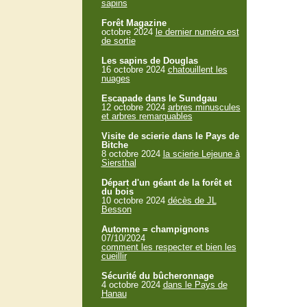
sapins
Forêt Magazine
octobre 2024
le dernier numéro est
de sortie
Les sapins de Douglas
16 octobre 2024
chatouillent les
nuages
Escapade dans le Sundgau
12 octobre 2024
arbres minuscules
et arbres remarquables
Visite de scierie dans le Pays de
Bitche
8 octobre 2024
la scierie Lejeune à
Siersthal
Départ d'un géant de la forêt et
du bois
10 octobre 2024
décès de JL
Besson
Automne = champignons
07/10/2024
comment les respecter et bien les
cueillir
Sécurité du bûcheronnage
4 octobre 2024
dans le Pays de
Hanau