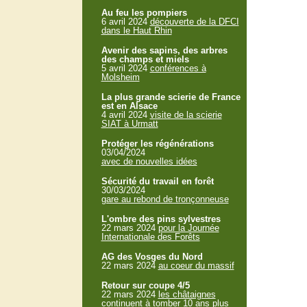
Au feu les pompiers
6 avril 2024
découverte de la DFCI
dans le Haut Rhin
Avenir des sapins, des arbres
des champs et miels
5 avril 2024
conférences à
Molsheim
La plus grande scierie de France
est en Alsace
4 avril 2024
visite de la scierie
SIAT à Urmatt
Protéger les régénérations
03/04/2024
avec de nouvelles idées
Sécurité du travail en forêt
30/03/2024
gare au rebond de tronçonneuse
L'ombre des pins sylvestres
22 mars 2024
pour la Journée
Internationale des Forêts
AG des Vosges du Nord
22 mars 2024
au coeur du massif
Retour sur coupe 4/5
22 mars 2024
les châtaignes
continuent à tomber 10 ans plus