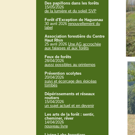
Des papillons dans les forêts
15/05/2026
de la lumière et du soleil SVP
Forêt d'Exception de Haguenau
30 avril 2026
renouvellement du
label
Association forestière du Centre
Haut Rhin
25 avril 2026
Une AG accrochée
aux falaises et aux forêts
Feux de forêts
28/04/2026
aussi possibles au printemps
Prévention scolytes
20/04/2026
suivi et écorçage des épicéas
tombés
Dépérissements et réseaux
routiers
15/04/2026
un sujet actuel et en devenir
Les arts de la forêt : sentir,
cheminer, rêver
14/04/2026
nouveau livre
Living Labs forestiers