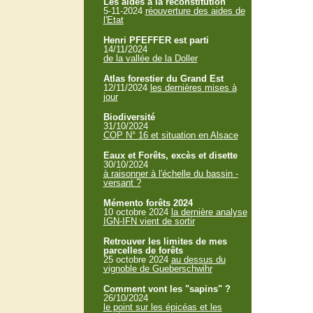
Les aides à la reconstitution
5-11-2024
réouverture des aides de
l'Etat
Henri PFEFFER est parti
14/11/2024
de la vallée de la Doller
Atlas forestier du Grand Est
12/11/2024
les dernières mises à
jour
Biodiversité
31/10/2024
COP N° 16 et situation en Alsace
Eaux et Forêts, excès et disette
30/10/2024
à raisonner à l'échelle du bassin -
versant ?
Mémento forêts 2024
10 octobre 2024
la dernière analyse
IGN-IFN vient de sortir
Retrouver les limites de mes
parcelles de forêts
25 octobre 2024
au dessus du
vignoble de Gueberschwihr
Comment vont les "sapins" ?
26/10/2024
le point sur les épicéas et les