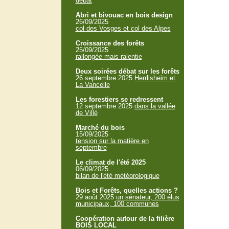
débat
Abri et bivouac en bois design
26/09/2025
col des Vosges et col des Alpes
Croissance des forêts
25/09/2025
rallongée mais ralentie
Deux soirées débat sur les forêts
26 septembre 2025
Herrlisheim et
La Vancelle
Les forestiers se redressent
12 septembre 2025
dans la vallée
de Villé
Marché du bois
15/09/2025
tension sur la matière en
septembre
Le climat de l'été 2025
06/09/2025
bilan de l'été météorologique
Bois et Forêts, quelles actions ?
29 août 2025
un sénateur, 200 élus
municipaux, 100 communes
Coopération autour de la filière
BOIS LOCAL