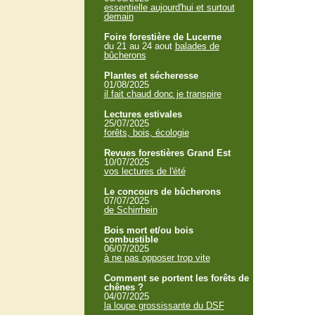
essentielle aujourd'hui et surtout
demain
Foire forestière de Lucerne
du 21 au 24 aout
balades de
bûcherons
Plantes et sécheresse
01/08/2025
il fait chaud donc je transpire
Lectures estivales
25/07/2025
forêts, bois, écologie
Revues forestières Grand Est
10/07/2025
vos lectures de l'été
Le concours de bûcherons
07/07/2025
de Schirrhein
Bois mort et/ou bois
combustible
06/07/2025
à ne pas opposer trop vite
Comment se portent les forêts de
chênes ?
04/07/2025
la loupe grossissante du DSF