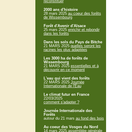
reconstituer
2000 ans d'histoire
28 mars 2025
au coeur des forêts
de Wissembourg
Forêt d'Avenir d'Alsace
25 mars 2025
enrichir et rebondir
dans les forêts
Dans les sols du Pays de Bitche
21 MARS 2025
quelles seront les
racines les plus adaptées
Les 3000 ha de forêts de
Wissembourg
21 MARS 2025
essentielles et à
découvrir en ce moment
L'eau qui vient des forêts
22 MARS 2025
Journée
Internationale de l'Eau
Le climat futur en France
22/03/2025
comment s'adapter ?
Journée Internationale des
Forêts
autour du 21 mars
au fond des bois
Au coeur des Vosges du Nord
14 mars 2025
assemblée générale