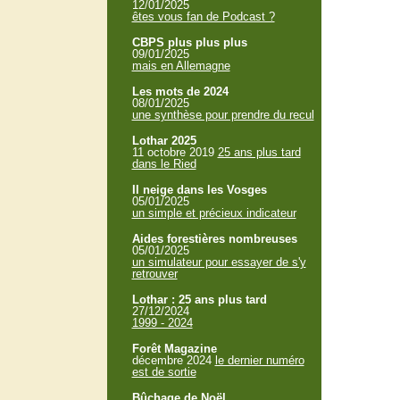
12/01/2025
êtes vous fan de Podcast ?
CBPS plus plus plus
09/01/2025
mais en Allemagne
Les mots de 2024
08/01/2025
une synthèse pour prendre du recul
Lothar 2025
11 octobre 2019
25 ans plus tard
dans le Ried
Il neige dans les Vosges
05/01/2025
un simple et précieux indicateur
Aides forestières nombreuses
05/01/2025
un simulateur pour essayer de s'y
retrouver
Lothar : 25 ans plus tard
27/12/2024
1999 - 2024
Forêt Magazine
décembre 2024
le dernier numéro
est de sortie
Bûchage de Noël