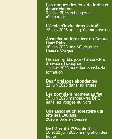
Les risques des feux de forêts et
de végétation
3 juillet 2025
échanges et
réseautage
L'école s'invite dans la forêt
23 juin 2025
sur le piémont vosgien
Association forestière du Centre
Haut Rhin
28 juin 2025
une AG dans les
Hautes Vosges
Un seul guide pour l'ensemble
du massif vosgien
1 juillet 2025
première journée de
formation
Des floraisons abondantes
21 juin 2025
dans les arbres
Les pompiers montent au feu
17 juin 2025
manoeuvres DFCI
dans les Vosges du Nord
Une association forestière qui
fête ses 100 ans
2025
à Bâle en Suisse
De l'Orient à l'Occident
10 et 11 juin 2025
la migration des
hêtres