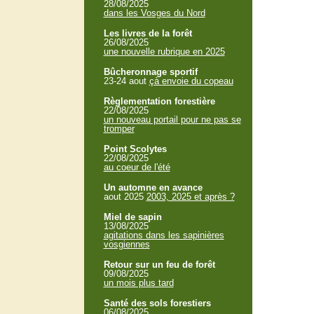
28/08/2025
dans les Vosges du Nord
Les livres de la forêt
26/08/2025
une nouvelle rubrique en 2025
Bûcheronnage sportif
23-24 aout
çà envoie du copeau
Règlementation forestière
22/08/2025
un nouveau portail pour ne pas se
tromper
Point Scolytes
22/08/2025
au coeur de l'été
Un automne en avance
aout 2025
2003, 2025 et après ?
Miel de sapin
13/08/2025
agitations dans les sapinières
vosgiennes
Retour sur un feu de forêt
09/08/2025
un mois plus tard
Santé des sols forestiers
06/08/2025