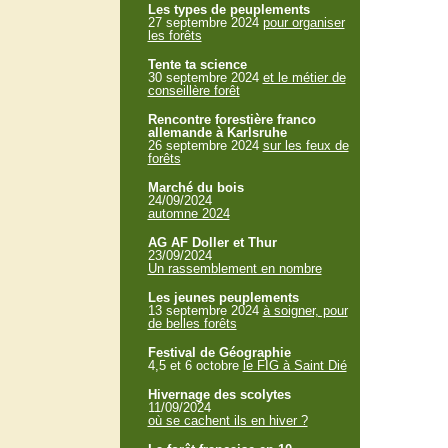
Les types de peuplements
27 septembre 2024
pour organiser
les forêts
Tente ta science
30 septembre 2024
et le métier de
conseillère forêt
Rencontre forestière franco
allemande à Karlsruhe
26 septembre 2024
sur les feux de
forêts
Marché du bois
24/09/2024
automne 2024
AG AF Doller et Thur
23/09/2024
Un rassemblement en nombre
Les jeunes peuplements
13 septembre 2024
à soigner, pour
de belles forêts
Festival de Géographie
4,5 et 6 octobre
le FIG à Saint Dié
Hivernage des scolytes
11/09/2024
où se cachent ils en hiver ?