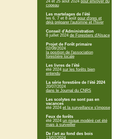
24 et 25 aout 2024
pour envoyer du
copeau
Les martelages de l'été
les 6, 7 et 8 août
pour d'ores et
déjà préparer l'automne et l'hiver
Conseil d'Administration
8 juillet 2024
de Forestiers d'Alsace
Projet de Forêt primaire
02/08/2024
la position de l'association
forestière locale
Les livres de l'été
été 2024
sur les forêts bien
entendu
La série forestière de l'été 2024
20/07/2024
dans le Journal du CNRS
Les scolytes ne sont pas en
vacances
été 2024
et la surveillance s'impose
Feux de forêts
été 2024
un risque modéré cet été
mais à surveiller
De l'art au fond des bois
13/07/2024