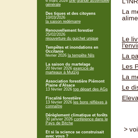
L'INR
6 mars 2026
une grande assemblée
générale
La mé
Des tiques et des citoyens
alime
10/03/2026
la saison redémarre
Renouvellement forestier
25/02/2026
Le li
réouverture du guichet unique
l'env
Tempêtes et inondations en
Occitanie
La pa
février 2026
la tempête Nils
La saison du martelage
Les P
20 février 2026
exercice de
marteaux à Mutzig
La m
Association forestière Piémont
Plaine d'Alsace
Le di
13 février 2026
top départ des AGs
Eleva
Fiscalité forestière
13 février 2026
les bons réflèxes à
connaître
Dérèglement climatique et forêts
30 janvier 2026
conférence dans le
Pays de Bitche
> voi
Et si la science se construisait
avec vous ?