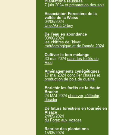
Plantations réussies
7 juin 2024
et préparation des sols
Association Forestière de la
vallée de la Weiss
04/06/2024
Une AG à Orbey
De l'eau en abondance
03/06/2024
les chiffres de l'hiver
météorologique et de l'année 2024
Cultiver le bon mélange
30 mai 2024
dans les forêts du
Ried
Aménagements cynégétiques
17 mai 2024
concilier chasse et
production de bois de qualité
Enrichir les forêts de la Haute
Bruche
24 MAI 2024
observer, réfléchir,
décider
De futurs forestiers en tournée en
Alsace
24/05/2024
du Forez aux Vosges
Reprise des plantations
15/05/2024