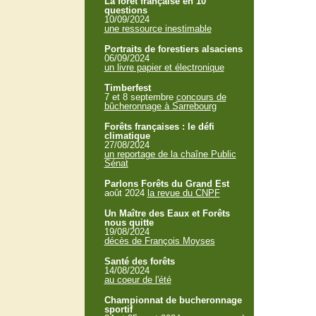
La forêt française en 10
questions
10/09/2024
une ressource inestimable
Portraits de forestiers alsaciens
06/09/2024
un livre papier et électronique
Timberfest
7 et 8 septembre
concours de
bûcheronnage à Sarrebourg
Forêts françaises : le défi
climatique
27/08/2024
un reportage de la chaîne Public
Sénat
Parlons Forêts du Grand Est
août 2024
la revue du CNPF
Un Maître des Eaux et Forêts
nous quitte
19/08/2024
décès de François Moyses
Santé des forêts
14/08/2024
au coeur de l'été
Championnat de bucheronnage
sportif