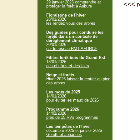
29 janvier 2026
comprendre et
<<<
r
protéger la forêt à Aubure
Floraisons de l'hiver
28/01/2026
les rendez vous des arbres
Des guides pour conduire les
forêts dans un contexte de
dérèglement climatique
20/01/2026
par le réseau RMT AFORCE
Filière forêt bois du Grand Est
18/01/2026
des chiffres et des faits
Neige et forêts
Hiver 2026
laisser la rentrer au pied
des arbres
Les mots de 2025
14/01/2026
pour éviter les maux de 2026
Programme 2026
14/01/2026
près de 15 RVs programmés
Les tempêtes de l'hiver
décembre 2025 et janvier 2026
Goretti et Johannes