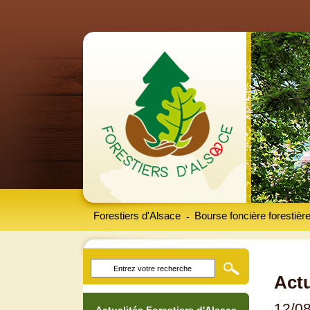
Forestiers d'Alsace
Bourse foncière forestièr
-
Actu
12/0