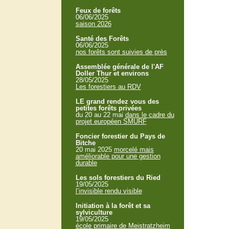
Feux de forêts
06/06/2025
saison 2026
Santé des Forêts
06/06/2025
nos forêts sont suivies de près
Assemblée générale de l'AF
Doller Thur et environs
28/05/2025
Les forestiers au RDV
LE grand rendez vous des
petites forêts privées
du 20 au 22 mai
dans le cadre du
projet européen SMURF
Foncier forestier du Pays de
Bitche
20 mai 2025
morcelé mais
améliorable pour une gestion
durable
Les sols forestiers du Ried
19/05/2025
l’invisible rendu visible
Initiation à la forêt et sa
sylviculture
19/05/2025
école primaire de Meistratzheim