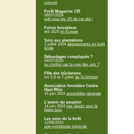
concert
Forêt Magazine 135
08/07/2024
prêt pour les JO de cet été !
Foires forestières
été 2024
en Europe
Soin aux plantations
2 juillet 2024
dégagements en forêt
école
Débardages compliqués ?
04/07/2024
ou s'enfuir par la voie des airs ?
Fête des bûcherons
les 5,6 et 7 juillet
de Schirrhein
Association forestière Centre
Haut Rhin
15 juin 2024
assemblée générale
L'avenir du peuplier
14 juin 2024
ses atouts pour la
filière bois
Les sons de la forêt
12/06/2024
une symphonie sylvicole