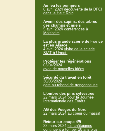
Au feu les pompiers
6 avril 2024
découverte de la DFCI
dans le Haut Rhin
Avenir des sapins, des arbres
des champs et miels
5 avril 2024
conférences à
Molsheim
La plus grande scierie de France
est en Alsace
4 avril 2024
visite de la scierie
SIAT à Urmatt
Protéger les régénérations
03/04/2024
avec de nouvelles idées
Sécurité du travail en forêt
30/03/2024
gare au rebond de tronçonneuse
L'ombre des pins sylvestres
22 mars 2024
pour la Journée
Internationale des Forêts
AG des Vosges du Nord
22 mars 2024
au coeur du massif
Retour sur coupe 4/5
22 mars 2024
les châtaignes
continuent à tomber 10 ans plus