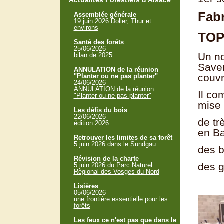
Actualités Forestiers d'Alsace
Fabr
Assemblée générale
19 juin 2026
Doller, Thur et
environs
TOP 
Santé des forêts
25/06/2026
Un no
bilan de 2025
Saver
ANNULATION de la réunion
couvr
"Planter ou ne pas planter"
24/06/2026
ANNULATION de la réunion
Il co
"Planter ou ne pas planter"
mise 
Les défis du bois
22/06/2026
de tr
édition 2026
en Ba
Retrouver les limites de sa forêt
5 juin 2026
dans le Sundgau
des b
Révision de la charte
des g
5 juin 2026
du Parc Naturel
Régional des Vosges du Nord
Lisières
05/06/2026
une frontière essentielle pour les
forêts
Les feux ce n'est pas que dans le