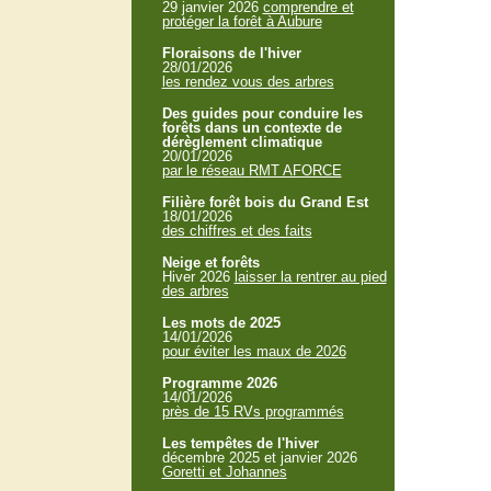
29 janvier 2026
comprendre et
protéger la forêt à Aubure
Floraisons de l'hiver
28/01/2026
les rendez vous des arbres
Des guides pour conduire les
forêts dans un contexte de
dérèglement climatique
20/01/2026
par le réseau RMT AFORCE
Filière forêt bois du Grand Est
18/01/2026
des chiffres et des faits
Neige et forêts
Hiver 2026
laisser la rentrer au pied
des arbres
Les mots de 2025
14/01/2026
pour éviter les maux de 2026
Programme 2026
14/01/2026
près de 15 RVs programmés
Les tempêtes de l'hiver
décembre 2025 et janvier 2026
Goretti et Johannes