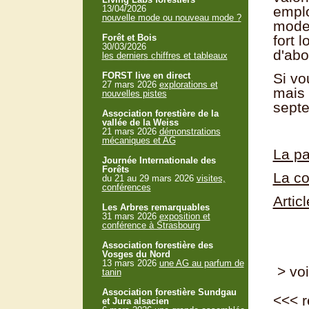
13/04/2026
emplo
nouvelle mode ou nouveau mode ?
moder
Forêt et Bois
fort 
30/03/2026
d'abo
les derniers chiffres et tableaux
FORST live en direct
Si vo
27 mars 2026
explorations et
mais 
nouvelles pistes
septe
Association forestière de la
vallée de la Weiss
21 mars 2026
démonstrations
mécaniques et AG
La pa
Journée Internationale des
Forêts
La co
du 21 au 29 mars 2026
visites,
conférences
Artic
Les Arbres remarquables
31 mars 2026
exposition et
conférence à Strasbourg
Association forestière des
Vosges du Nord
13 mars 2026
une AG au parfum de
> voi
tanin
Association forestière Sundgau
<<<
r
et Jura alsacien