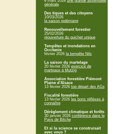
6 mars 2026
une grande assemblée
générale
Des tiques et des citoyens
10/03/2026
la saison redémarre
Renouvellement forestier
25/02/2026
réouverture du guichet unique
Tempêtes et inondations en
Occitanie
février 2026
la tempête Nils
La saison du martelage
20 février 2026
exercice de
marteaux à Mutzig
Association forestière Piémont
Plaine d'Alsace
13 février 2026
top départ des AGs
Fiscalité forestière
13 février 2026
les bons réflèxes à
connaître
Dérèglement climatique et forêts
30 janvier 2026
conférence dans le
Pays de Bitche
Et si la science se construisait
avec vous ?