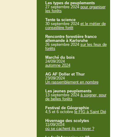
Les types de peuplements
27 septembre 2024
pour organiser
les forêts
Tente ta science
30 septembre 2024
et le métier de
conseillère forêt
Rencontre forestière franco
allemande à Karlsruhe
26 septembre 2024
sur les feux de
forêts
Marché du bois
24/09/2024
automne 2024
AG AF Doller et Thur
23/09/2024
Un rassemblement en nombre
Les jeunes peuplements
13 septembre 2024
à soigner, pour
de belles forêts
Festival de Géographie
4,5 et 6 octobre
le FIG à Saint Dié
Hivernage des scolytes
11/09/2024
où se cachent ils en hiver ?