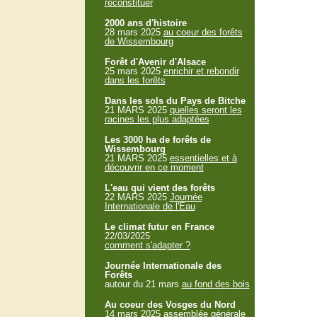
reconstituer
2000 ans d'histoire
28 mars 2025
au coeur des forêts
de Wissembourg
Forêt d'Avenir d'Alsace
25 mars 2025
enrichir et rebondir
dans les forêts
Dans les sols du Pays de Bitche
21 MARS 2025
quelles seront les
racines les plus adaptées
Les 3000 ha de forêts de
Wissembourg
21 MARS 2025
essentielles et à
découvrir en ce moment
L'eau qui vient des forêts
22 MARS 2025
Journée
Internationale de l'Eau
Le climat futur en France
22/03/2025
comment s'adapter ?
Journée Internationale des
Forêts
autour du 21 mars
au fond des bois
Au coeur des Vosges du Nord
14 mars 2025
assemblée générale