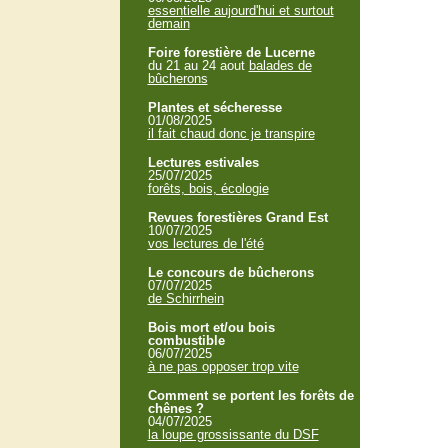
essentielle aujourd'hui et surtout
demain
Foire forestière de Lucerne
du 21 au 24 aout
balades de
bûcherons
Plantes et sécheresse
01/08/2025
il fait chaud donc je transpire
Lectures estivales
25/07/2025
forêts, bois, écologie
Revues forestières Grand Est
10/07/2025
vos lectures de l'été
Le concours de bûcherons
07/07/2025
de Schirrhein
Bois mort et/ou bois
combustible
06/07/2025
à ne pas opposer trop vite
Comment se portent les forêts de
chênes ?
04/07/2025
la loupe grossissante du DSF