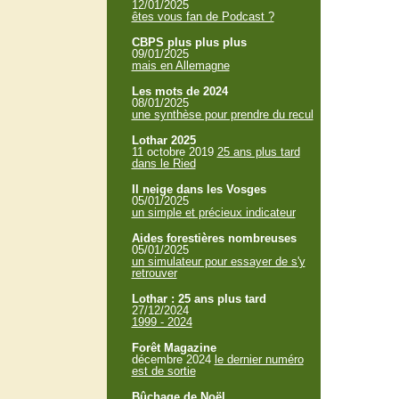
12/01/2025
êtes vous fan de Podcast ?
CBPS plus plus plus
09/01/2025
mais en Allemagne
Les mots de 2024
08/01/2025
une synthèse pour prendre du recul
Lothar 2025
11 octobre 2019
25 ans plus tard
dans le Ried
Il neige dans les Vosges
05/01/2025
un simple et précieux indicateur
Aides forestières nombreuses
05/01/2025
un simulateur pour essayer de s'y
retrouver
Lothar : 25 ans plus tard
27/12/2024
1999 - 2024
Forêt Magazine
décembre 2024
le dernier numéro
est de sortie
Bûchage de Noël