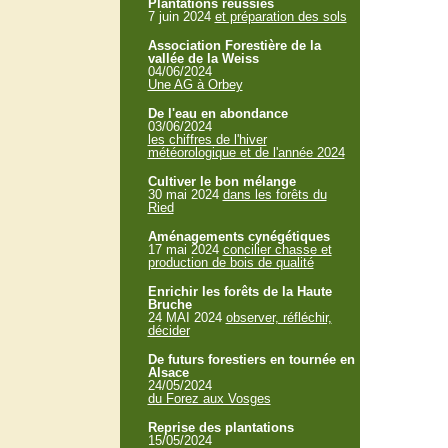
Plantations réussies
7 juin 2024
et préparation des sols
Association Forestière de la
vallée de la Weiss
04/06/2024
Une AG à Orbey
De l'eau en abondance
03/06/2024
les chiffres de l'hiver
météorologique et de l'année 2024
Cultiver le bon mélange
30 mai 2024
dans les forêts du
Ried
Aménagements cynégétiques
17 mai 2024
concilier chasse et
production de bois de qualité
Enrichir les forêts de la Haute
Bruche
24 MAI 2024
observer, réfléchir,
décider
De futurs forestiers en tournée en
Alsace
24/05/2024
du Forez aux Vosges
Reprise des plantations
15/05/2024