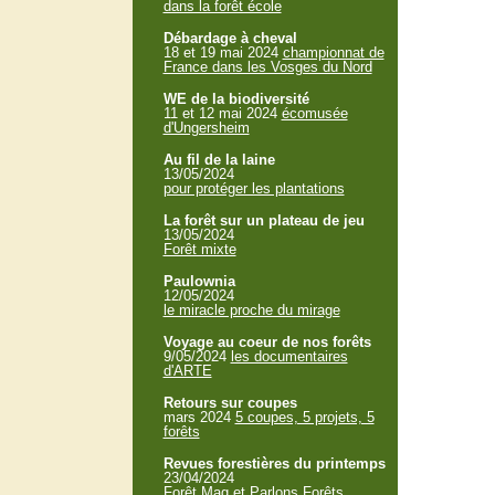
dans la forêt école
Débardage à cheval
18 et 19 mai 2024
championnat de
France dans les Vosges du Nord
WE de la biodiversité
11 et 12 mai 2024
écomusée
d'Ungersheim
Au fil de la laine
13/05/2024
pour protéger les plantations
La forêt sur un plateau de jeu
13/05/2024
Forêt mixte
Paulownia
12/05/2024
le miracle proche du mirage
Voyage au coeur de nos forêts
9/05/2024
les documentaires
d'ARTE
Retours sur coupes
mars 2024
5 coupes, 5 projets, 5
forêts
Revues forestières du printemps
23/04/2024
Forêt Mag et Parlons Forêts