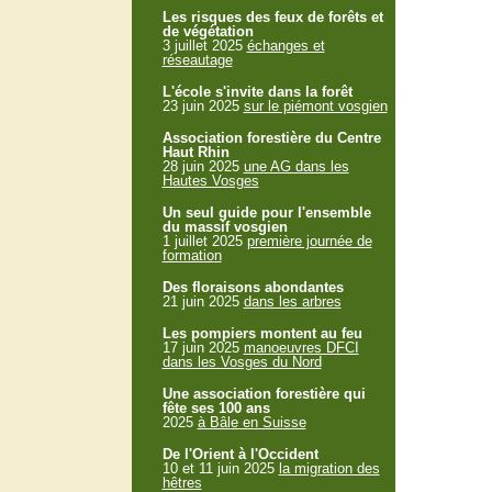
Les risques des feux de forêts et
de végétation
3 juillet 2025
échanges et
réseautage
L'école s'invite dans la forêt
23 juin 2025
sur le piémont vosgien
Association forestière du Centre
Haut Rhin
28 juin 2025
une AG dans les
Hautes Vosges
Un seul guide pour l'ensemble
du massif vosgien
1 juillet 2025
première journée de
formation
Des floraisons abondantes
21 juin 2025
dans les arbres
Les pompiers montent au feu
17 juin 2025
manoeuvres DFCI
dans les Vosges du Nord
Une association forestière qui
fête ses 100 ans
2025
à Bâle en Suisse
De l'Orient à l'Occident
10 et 11 juin 2025
la migration des
hêtres