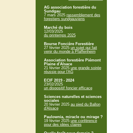
AG association forestière du
Sundgau
7 mars 2025
rassemblement des
forestiers sundgauviens
Marché du bois
12/03/2025
du printemps 2025
Bourse Foncière Forestière
27 février 2025
un sujet qui fait
venir du monde à Pfaffenheim
Association forestière Piémont
Plaine d'Alsace
21 février 2025
une grande soirée
réussie pour l'AG
ECIF 2019 - 2024
23/02/2025
un dispositif foncier efficace
Sciences naturelles et sciences
sociales
20 février 2025
au pied du Ballon
d'Alsace
Paulownia, miracle ou mirage ?
19 février 2025
une conférence
pour des idées claires