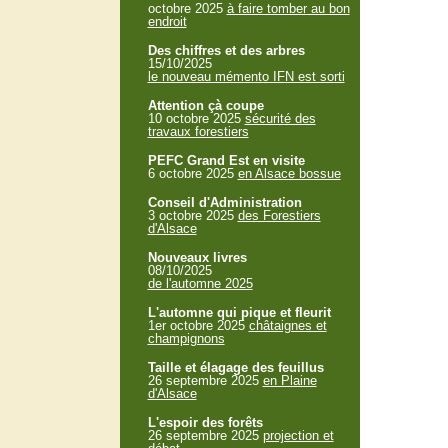
octobre 2025
à faire tomber au bon
endroit
Des chiffres et des arbres
15/10/2025
le nouveau mémento IFN est sorti
Attention çà coupe
10 octobre 2025
sécurité des
travaux forestiers
PEFC Grand Est en visite
6 octobre 2025
en Alsace bossue
Conseil d'Administration
3 octobre 2025
des Forestiers
d'Alsace
Nouveaux livres
08/10/2025
de l'automne 2025
L'automne qui pique et fleurit
1er octobre 2025
châtaignes et
champignons
Taille et élagage des feuillus
26 septembre 2025
en Plaine
d'Alsace
L'espoir des forêts
26 septembre 2025
projection et