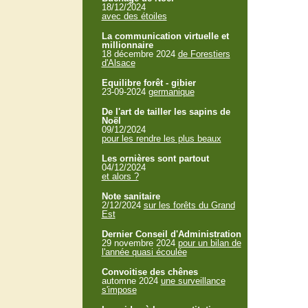
18/12/2024
avec des étoiles
La communication virtuelle et
millionnaire
18 décembre 2024
de Forestiers
d'Alsace
Equilibre forêt - gibier
23-09-2024
germanique
De l'art de tailler les sapins de
Noël
09/12/2024
pour les rendre les plus beaux
Les ornières sont partout
04/12/2024
et alors ?
Note sanitaire
2/12/2024
sur les forêts du Grand
Est
Dernier Conseil d'Administration
29 novembre 2024
pour un bilan de
l'année quasi écoulée
Convoitise des chênes
automne 2024
une surveillance
s'impose