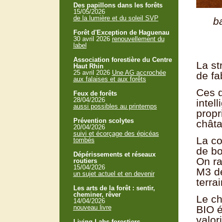
Des papillons dans les forêts
15/05/2026
de la lumière et du soleil SVP
b
Forêt d'Exception de Haguenau
30 avril 2026
renouvellement du
label
Association forestière du Centre
La st
Haut Rhin
25 avril 2026
Une AG accrochée
de fa
aux falaises et aux forêts
Ces d
Feux de forêts
28/04/2026
intel
aussi possibles au printemps
propr
Prévention scolytes
châta
20/04/2026
suivi et écorçage des épicéas
La co
tombés
de bo
Dépérissements et réseaux
On ra
routiers
15/04/2026
M3 de
un sujet actuel et en devenir
terrai
Les arts de la forêt : sentir,
cheminer, rêver
Le ch
14/04/2026
nouveau livre
BIO é
valor
Living Labs forestiers