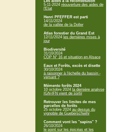
Les aides à la reconstitution
5-11-2024
réouverture des aides de
l'Etat
Henri PFEFFER est parti
14/11/2024
de la vallée de la Doller
Atlas forestier du Grand Est
12/11/2024
les dernières mises à
jour
Biodiversité
31/10/2024
COP N° 16 et situation en Alsace
Eaux et Forêts, excès et disette
30/10/2024
à raisonner à l'échelle du bassin -
versant ?
Mémento forêts 2024
10 octobre 2024
la dernière analyse
IGN-IFN vient de sortir
Retrouver les limites de mes
parcelles de forêts
25 octobre 2024
au dessus du
vignoble de Gueberschwihr
Comment vont les "sapins" ?
26/10/2024
le point sur les épicéas et les