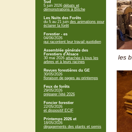
Sud
5 juin 2026
débats et
démonstrations à Bitche
Les Nuits des Forêts
du 5 au 21 juin
des animations pour
éclairer la forêt
Forestier - es
04/06/2026
qui racontent leur travail quotidien
Assemblée générale des
Forestiers d'Alsace
les 
30 mai 2026
attachée à tous les
arbres et à leurs racines
Revues forestières du GE
30/05/2026
floraison de pages au printemps
Feux de forêts
29/05/2026
préparer l'été 2026
Foncier forestier
22/05/2026
et dispositif ECIF
Printemps 2026 et
18/05/2026
dégagements des plants et semis