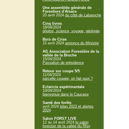
Une assemblée générale de
Forestiers d'Alsace
20 avril 2024
du côté de Labaroche
Cinq livres
18/04/2024
photos, science, voyage, géologie
Bois de Crise
15 avril 2024
annonce du Ministre
AG Association Forestière de la
vallée de la Bruche
15/04/2024
Passation de présidence
Retour sur coupe 5/5
11/04/2024
parcelle coupée, on fait quoi ?
Eclaircie expérimentale
10/04/2024
bienvenue dans le Caucase
Santé des forêts
avril 2024
bilan 2023 et alertes
2024
Salon FORST LIVE
12 au 14 avril 2024
le salon
forestier de la vallée du Rhin