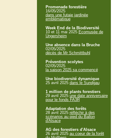
Promenade forestière
16/05/2025
dans une futaie jardinée
emblématique
Week End de la Biodiversité
10 et 11 mai 2025
Ecomusée de
Ungersheim
Une absence dans la Bruche
02/05/2025
décès de Mr Schmittbuhl
Prévention scolytes
02/05/2025
la saison 2025 sa commencé
Une biodiversité dynamique
25 avril 2025
dans le Sundgau
1 million de plants forestiers
29 avril 2025
une date anniversaire
pour le fonds FA3R
Adaptation des forêts
28 avril 2025
réfléchir à des
scénarios au pied du Ballon
d'Alsace
AG des forestiers d'Alsace
26 avril 2025
au coeur de la forêt
du Mollberg