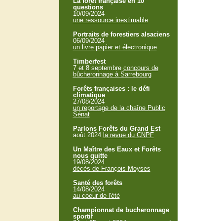
La forêt française en 10
questions
10/09/2024
une ressource inestimable
Portraits de forestiers alsaciens
06/09/2024
un livre papier et électronique
Timberfest
7 et 8 septembre
concours de
bûcheronnage à Sarrebourg
Forêts françaises : le défi
climatique
27/08/2024
un reportage de la chaîne Public
Sénat
Parlons Forêts du Grand Est
août 2024
la revue du CNPF
Un Maître des Eaux et Forêts
nous quitte
19/08/2024
décès de François Moyses
Santé des forêts
14/08/2024
au coeur de l'été
Championnat de bucheronnage
sportif