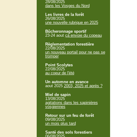
28/08/2025
dans les Vosges du Nord
Les livres de la forêt
26/08/2025
une nouvelle rubrique en 2025
Bûcheronnage sportif
23-24 aout
çà envoie du copeau
Règlementation forestière
22/08/2025
un nouveau portail pour ne pas se
tromper
Point Scolytes
22/08/2025
au coeur de l'été
Un automne en avance
aout 2025
2003, 2025 et après ?
Miel de sapin
13/08/2025
agitations dans les sapinières
vosgiennes
Retour sur un feu de forêt
09/08/2025
un mois plus tard
Santé des sols forestiers
06/08/2025