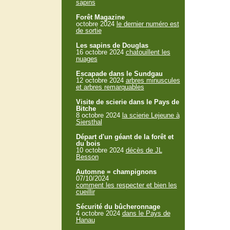
sapins
Forêt Magazine
octobre 2024
le dernier numéro est
de sortie
Les sapins de Douglas
16 octobre 2024
chatouillent les
nuages
Escapade dans le Sundgau
12 octobre 2024
arbres minuscules
et arbres remarquables
Visite de scierie dans le Pays de
Bitche
8 octobre 2024
la scierie Lejeune à
Siersthal
Départ d'un géant de la forêt et
du bois
10 octobre 2024
décès de JL
Besson
Automne = champignons
07/10/2024
comment les respecter et bien les
cueillir
Sécurité du bûcheronnage
4 octobre 2024
dans le Pays de
Hanau