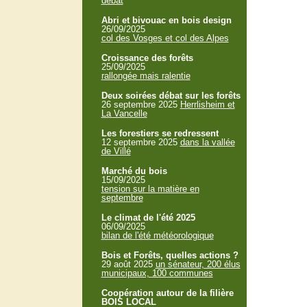
débat
Abri et bivouac en bois design
26/09/2025
col des Vosges et col des Alpes
Croissance des forêts
25/09/2025
rallongée mais ralentie
Deux soirées débat sur les forêts
26 septembre 2025
Herrlisheim et
La Vancelle
Les forestiers se redressent
12 septembre 2025
dans la vallée
de Villé
Marché du bois
15/09/2025
tension sur la matière en
septembre
Le climat de l'été 2025
06/09/2025
bilan de l'été météorologique
Bois et Forêts, quelles actions ?
29 août 2025
un sénateur, 200 élus
municipaux, 100 communes
Coopération autour de la filière
BOIS LOCAL