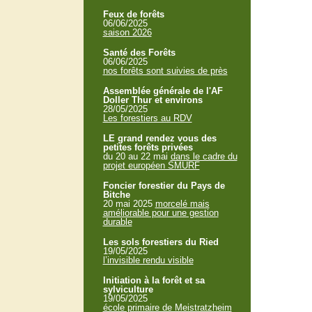
Feux de forêts
06/06/2025
saison 2026
Santé des Forêts
06/06/2025
nos forêts sont suivies de près
Assemblée générale de l'AF
Doller Thur et environs
28/05/2025
Les forestiers au RDV
LE grand rendez vous des
petites forêts privées
du 20 au 22 mai
dans le cadre du
projet européen SMURF
Foncier forestier du Pays de
Bitche
20 mai 2025
morcelé mais
améliorable pour une gestion
durable
Les sols forestiers du Ried
19/05/2025
l’invisible rendu visible
Initiation à la forêt et sa
sylviculture
19/05/2025
école primaire de Meistratzheim