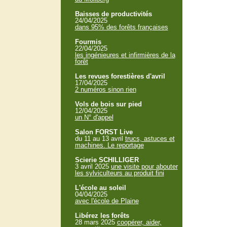
Baisses de productivités
24/04/2025
dans 95% des forêts françaises
Fourmis
22/04/2025
les ingénieures et infirmières de la
forêt
Les revues forestières d'avril
17/04/2025
2 numéros sinon rien
Vols de bois sur pied
12/04/2025
un N° d'appel
Salon FORST Live
du 11 au 13 avril
trucs, astuces et
machines. Le reportage
Scierie SCHILLIGER
3 avril 2025
une visite pour abouter
les sylviculteurs au produit fini
L'école au soleil
04/04/2025
avec l'école de Plaine
Libérez les forêts
28 mars 2025
coopérer, aider,