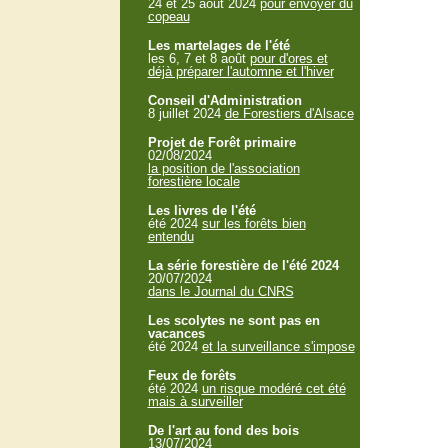
24 et 25 aout 2024
pour envoyer du
copeau
Les martelages de l'été
les 6, 7 et 8 août
pour d'ores et
déjà préparer l'automne et l'hiver
Conseil d'Administration
8 juillet 2024
de Forestiers d'Alsace
Projet de Forêt primaire
02/08/2024
la position de l'association
forestière locale
Les livres de l'été
été 2024
sur les forêts bien
entendu
La série forestière de l'été 2024
20/07/2024
dans le Journal du CNRS
Les scolytes ne sont pas en
vacances
été 2024
et la surveillance s'impose
Feux de forêts
été 2024
un risque modéré cet été
mais à surveiller
De l'art au fond des bois
13/07/2024