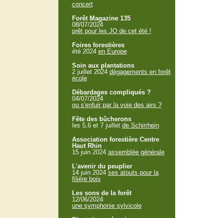
concert
Forêt Magazine 135
08/07/2024
prêt pour les JO de cet été !
Foires forestières
été 2024
en Europe
Soin aux plantations
2 juillet 2024
dégagements en forêt
école
Débardages compliqués ?
04/07/2024
ou s'enfuir par la voie des airs ?
Fête des bûcherons
les 5,6 et 7 juillet
de Schirrhein
Association forestière Centre
Haut Rhin
15 juin 2024
assemblée générale
L'avenir du peuplier
14 juin 2024
ses atouts pour la
filière bois
Les sons de la forêt
12/06/2024
une symphonie sylvicole