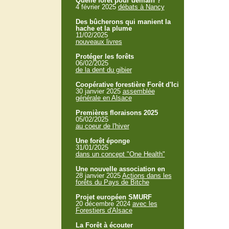
Quelle forêt pour demain ?
4 février 2025
débats à Nancy
Des bûcherons qui manient la
hache et la plume
11/02/2025
nouveaux livres
Protéger les forêts
06/02/2025
de la dent du gibier
Coopérative forestière Forêt d'Ici
30 janvier 2025
assemblée
générale en Alsace
Premières floraisons 2025
05/02/2025
au coeur de l'hiver
Une forêt éponge
31/01/2025
dans un concept "One Health"
Une nouvelle association en
28 janvier 2025
Actions dans les
forêts du Pays de Bitche
Projet européen SMURF
20 décembre 2024
avec les
Forestiers d'Alsace
La Forêt à écouter