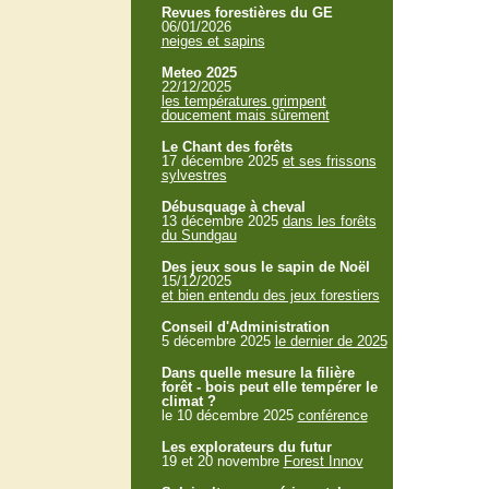
Revues forestières du GE
06/01/2026
neiges et sapins
Meteo 2025
22/12/2025
les températures grimpent
doucement mais sûrement
Le Chant des forêts
17 décembre 2025
et ses frissons
sylvestres
Débusquage à cheval
13 décembre 2025
dans les forêts
du Sundgau
Des jeux sous le sapin de Noël
15/12/2025
et bien entendu des jeux forestiers
Conseil d'Administration
5 décembre 2025
le dernier de 2025
Dans quelle mesure la filière
forêt - bois peut elle tempérer le
climat ?
le 10 décembre 2025
conférence
Les explorateurs du futur
19 et 20 novembre
Forest Innov