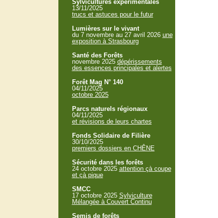
Sylvicultures expérimentales
13/11/2025
trucs et astuces pour le futur
Lumières sur le vivant
du 7 novembre au 27 avril 2026
une
exposition à Strasbourg
Santé des Forêts
novembre 2025
dépérissements
des essences principales et alertes
Forêt Mag N° 140
04/11/2025
octobre 2025
Parcs naturels régionaux
04/11/2025
et révisions de leurs chartes
Fonds Solidaire de Filière
30/10/2025
premiers dossiers en CHÊNE
Sécurité dans les forêts
24 octobre 2025
attention çà coupe
et çà pique
SMCC
17 octobre 2025
Sylviculture
Mélangée à Couvert Continu
Semis de forêts