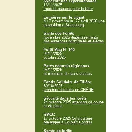
Sylvicultures expérimentales
13/11/2025
trucs et astuces pour le futur
Lumières sur le vivant
du 7 novembre au 27 avril 2026
une
exposition à Strasbourg
Santé des Forêts
novembre 2025
dépérissements
des essences principales et alertes
Forêt Mag N° 140
04/11/2025
octobre 2025
Parcs naturels régionaux
04/11/2025
et révisions de leurs chartes
Fonds Solidaire de Filière
30/10/2025
premiers dossiers en CHÊNE
Sécurité dans les forêts
24 octobre 2025
attention çà coupe
et çà pique
SMCC
17 octobre 2025
Sylviculture
Mélangée à Couvert Continu
Semis de forêts