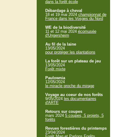
dans la forêt école
Débardage à cheval
18 et 19 mai 2024
championnat de
France dans les Vosges du Nord
WE de la biodiversité
11 et 12 mai 2024
écomusée
d'Ungersheim
Au fil de la laine
13/05/2024
pour protéger les plantations
La forêt sur un plateau de jeu
13/05/2024
Forêt mixte
Paulownia
12/05/2024
le miracle proche du mirage
Voyage au coeur de nos forêts
9/05/2024
les documentaires
d'ARTE
Retours sur coupes
mars 2024
5 coupes, 5 projets, 5
forêts
Revues forestières du printemps
23/04/2024
Forêt Mag et Parlons Forêts