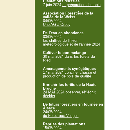
Plantations réussies
7 juin 2024
et préparation des sols
Association Forestière de la
vallée de la Weiss
04/06/2024
Une AG à Orbey
De l'eau en abondance
03/06/2024
les chiffres de l'hiver
météorologique et de l'année 2024
Cultiver le bon mélange
30 mai 2024
dans les forêts du
Ried
Aménagements cynégétiques
17 mai 2024
concilier chasse et
production de bois de qualité
Enrichir les forêts de la Haute
Bruche
24 MAI 2024
observer, réfléchir,
décider
De futurs forestiers en tournée en
Alsace
24/05/2024
du Forez aux Vosges
Reprise des plantations
15/05/2024