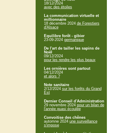
18/12/2024
avec des étoiles
La communication virtuelle et
millionnaire
18 décembre 2024
de Forestiers
d'Alsace
Equilibre forêt - gibier
23-09-2024
germanique
De l'art de tailler les sapins de
Noël
09/12/2024
pour les rendre les plus beaux
Les ornières sont partout
04/12/2024
et alors ?
Note sanitaire
2/12/2024
sur les forêts du Grand
Est
Dernier Conseil d'Administration
29 novembre 2024
pour un bilan de
l'année quasi écoulée
Convoitise des chênes
automne 2024
une surveillance
s'impose