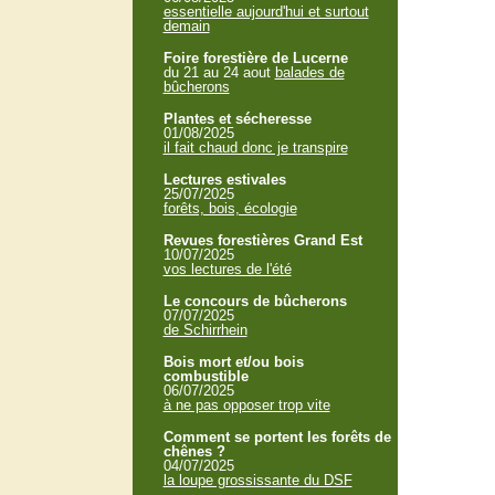
essentielle aujourd'hui et surtout
demain
Foire forestière de Lucerne
du 21 au 24 aout
balades de
bûcherons
Plantes et sécheresse
01/08/2025
il fait chaud donc je transpire
Lectures estivales
25/07/2025
forêts, bois, écologie
Revues forestières Grand Est
10/07/2025
vos lectures de l'été
Le concours de bûcherons
07/07/2025
de Schirrhein
Bois mort et/ou bois
combustible
06/07/2025
à ne pas opposer trop vite
Comment se portent les forêts de
chênes ?
04/07/2025
la loupe grossissante du DSF