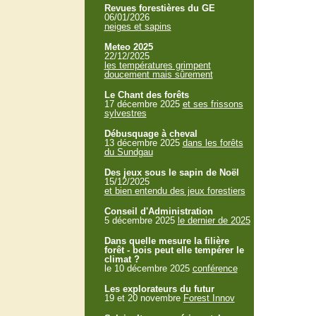
Revues forestières du GE
06/01/2026
neiges et sapins
Meteo 2025
22/12/2025
les températures grimpent
doucement mais sûrement
Le Chant des forêts
17 décembre 2025
et ses frissons
sylvestres
Débusquage à cheval
13 décembre 2025
dans les forêts
du Sundgau
Des jeux sous le sapin de Noël
15/12/2025
et bien entendu des jeux forestiers
Conseil d'Administration
5 décembre 2025
le dernier de 2025
Dans quelle mesure la filière
forêt - bois peut elle tempérer le
climat ?
le 10 décembre 2025
conférence
Les explorateurs du futur
19 et 20 novembre
Forest Innov