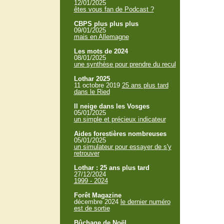
12/01/2025
êtes vous fan de Podcast ?
CBPS plus plus plus
09/01/2025
mais en Allemagne
Les mots de 2024
08/01/2025
une synthèse pour prendre du recul
Lothar 2025
11 octobre 2019
25 ans plus tard
dans le Ried
Il neige dans les Vosges
05/01/2025
un simple et précieux indicateur
Aides forestières nombreuses
05/01/2025
un simulateur pour essayer de s'y
retrouver
Lothar : 25 ans plus tard
27/12/2024
1999 - 2024
Forêt Magazine
décembre 2024
le dernier numéro
est de sortie
Bûchage de Noël