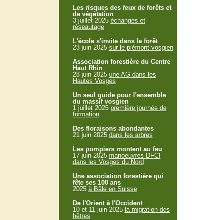
Les risques des feux de forêts et
de végétation
3 juillet 2025
échanges et
réseautage
L'école s'invite dans la forêt
23 juin 2025
sur le piémont vosgien
Association forestière du Centre
Haut Rhin
28 juin 2025
une AG dans les
Hautes Vosges
Un seul guide pour l'ensemble
du massif vosgien
1 juillet 2025
première journée de
formation
Des floraisons abondantes
21 juin 2025
dans les arbres
Les pompiers montent au feu
17 juin 2025
manoeuvres DFCI
dans les Vosges du Nord
Une association forestière qui
fête ses 100 ans
2025
à Bâle en Suisse
De l'Orient à l'Occident
10 et 11 juin 2025
la migration des
hêtres