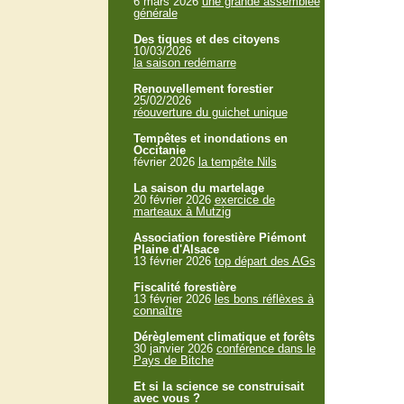
6 mars 2026
une grande assemblée
générale
Des tiques et des citoyens
10/03/2026
la saison redémarre
Renouvellement forestier
25/02/2026
réouverture du guichet unique
Tempêtes et inondations en
Occitanie
février 2026
la tempête Nils
La saison du martelage
20 février 2026
exercice de
marteaux à Mutzig
Association forestière Piémont
Plaine d'Alsace
13 février 2026
top départ des AGs
Fiscalité forestière
13 février 2026
les bons réflèxes à
connaître
Dérèglement climatique et forêts
30 janvier 2026
conférence dans le
Pays de Bitche
Et si la science se construisait
avec vous ?