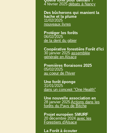
Quelle forêt pour demain ?
4 février 2025
débats à Nancy
Des bûcherons qui manient la
hache et la plume
11/02/2025
nouveaux livres
Protéger les forêts
06/02/2025
de la dent du gibier
Coopérative forestière Forêt d'Ici
30 janvier 2025
assemblée
générale en Alsace
Premières floraisons 2025
05/02/2025
au coeur de l'hiver
Une forêt éponge
31/01/2025
dans un concept "One Health"
Une nouvelle association en
28 janvier 2025
Actions dans les
forêts du Pays de Bitche
Projet européen SMURF
20 décembre 2024
avec les
Forestiers d'Alsace
La Forêt à écouter