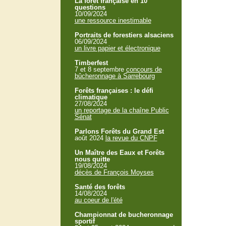
La forêt française en 10
questions
10/09/2024
une ressource inestimable
Portraits de forestiers alsaciens
06/09/2024
un livre papier et électronique
Timberfest
7 et 8 septembre
concours de
bûcheronnage à Sarrebourg
Forêts françaises : le défi
climatique
27/08/2024
un reportage de la chaîne Public
Sénat
Parlons Forêts du Grand Est
août 2024
la revue du CNPF
Un Maître des Eaux et Forêts
nous quitte
19/08/2024
décès de François Moyses
Santé des forêts
14/08/2024
au coeur de l'été
Championnat de bucheronnage
sportif