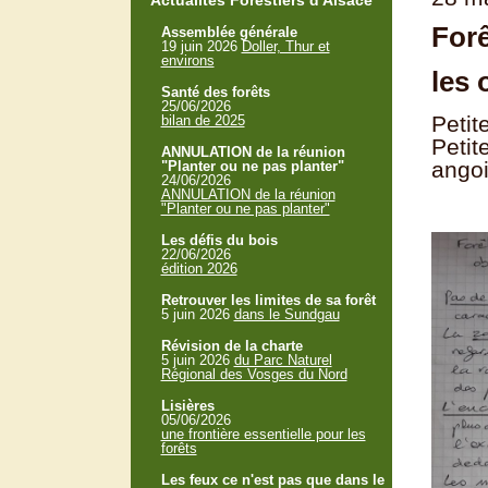
Actualités Forestiers d'Alsace
Forê
Assemblée générale
19 juin 2026
Doller, Thur et
environs
les 
Santé des forêts
25/06/2026
Petit
bilan de 2025
Petit
ANNULATION de la réunion
angoi
"Planter ou ne pas planter"
24/06/2026
ANNULATION de la réunion
"Planter ou ne pas planter"
Les défis du bois
22/06/2026
édition 2026
Retrouver les limites de sa forêt
5 juin 2026
dans le Sundgau
Révision de la charte
5 juin 2026
du Parc Naturel
Régional des Vosges du Nord
Lisières
05/06/2026
une frontière essentielle pour les
forêts
Les feux ce n'est pas que dans le