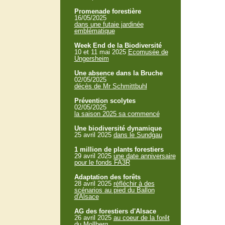
Promenade forestière
16/05/2025
dans une futaie jardinée
emblématique
Week End de la Biodiversité
10 et 11 mai 2025
Ecomusée de
Ungersheim
Une absence dans la Bruche
02/05/2025
décès de Mr Schmittbuhl
Prévention scolytes
02/05/2025
la saison 2025 sa commencé
Une biodiversité dynamique
25 avril 2025
dans le Sundgau
1 million de plants forestiers
29 avril 2025
une date anniversaire
pour le fonds FA3R
Adaptation des forêts
28 avril 2025
réfléchir à des
scénarios au pied du Ballon
d'Alsace
AG des forestiers d'Alsace
26 avril 2025
au coeur de la forêt
du Mollberg