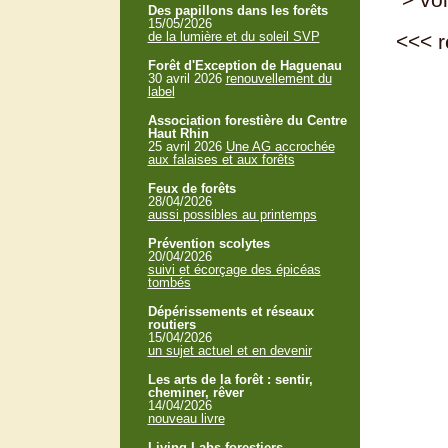
Des papillons dans les forêts
15/05/2026
de la lumière et du soleil SVP
<<<
r
Forêt d'Exception de Haguenau
30 avril 2026
renouvellement du
label
Association forestière du Centre
Haut Rhin
25 avril 2026
Une AG accrochée
aux falaises et aux forêts
Feux de forêts
28/04/2026
aussi possibles au printemps
Prévention scolytes
20/04/2026
suivi et écorçage des épicéas
tombés
Dépérissements et réseaux
routiers
15/04/2026
un sujet actuel et en devenir
Les arts de la forêt : sentir,
cheminer, rêver
14/04/2026
nouveau livre
Living Labs forestiers