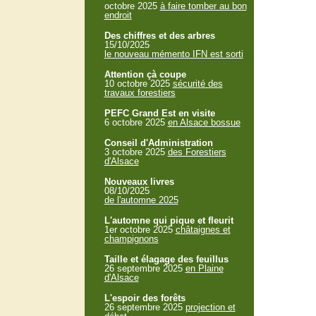
octobre 2025
à faire tomber au bon
endroit
Des chiffres et des arbres
15/10/2025
le nouveau mémento IFN est sorti
Attention çà coupe
10 octobre 2025
sécurité des
travaux forestiers
PEFC Grand Est en visite
6 octobre 2025
en Alsace bossue
Conseil d'Administration
3 octobre 2025
des Forestiers
d'Alsace
Nouveaux livres
08/10/2025
de l'automne 2025
L'automne qui pique et fleurit
1er octobre 2025
châtaignes et
champignons
Taille et élagage des feuillus
26 septembre 2025
en Plaine
d'Alsace
L'espoir des forêts
26 septembre 2025
projection et