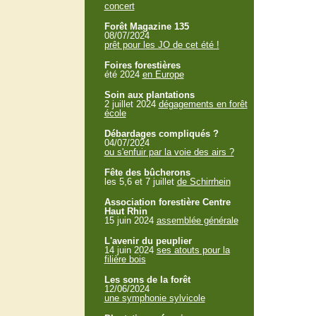
concert
Forêt Magazine 135
08/07/2024
prêt pour les JO de cet été !
Foires forestières
été 2024
en Europe
Soin aux plantations
2 juillet 2024
dégagements en forêt
école
Débardages compliqués ?
04/07/2024
ou s'enfuir par la voie des airs ?
Fête des bûcherons
les 5,6 et 7 juillet
de Schirrhein
Association forestière Centre
Haut Rhin
15 juin 2024
assemblée générale
L'avenir du peuplier
14 juin 2024
ses atouts pour la
filière bois
Les sons de la forêt
12/06/2024
une symphonie sylvicole