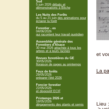
Sud
5 juin 2026
débats et
démonstrations à Bitche
Les Nuits des Forêts
du 5 au 21 juin
des animations pour
éclairer la forêt
Forestier - es
04/06/2026
qui racontent leur travail quotidien
Assemblée générale des
Forestiers d'Alsace
30 mai 2026
attachée à tous les
arbres et à leurs racines
et vo
Revues forestières du GE
30/05/2026
floraison de pages au printemps
La pa
Feux de forêts
29/05/2026
préparer l'été 2026
Foncier forestier
22/05/2026
et dispositif ECIF
Printemps 2026 et
18/05/2026
Lieu 
dégagements des plants et semis
> voi