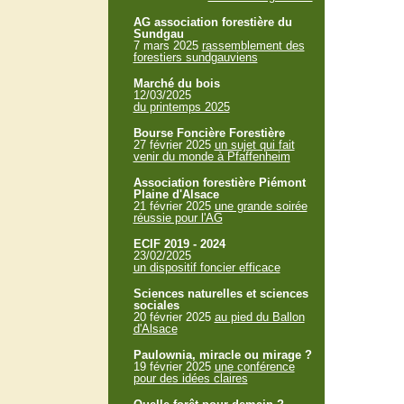
AG association forestière du
Sundgau
7 mars 2025
rassemblement des
forestiers sundgauviens
Marché du bois
12/03/2025
du printemps 2025
Bourse Foncière Forestière
27 février 2025
un sujet qui fait
venir du monde à Pfaffenheim
Association forestière Piémont
Plaine d'Alsace
21 février 2025
une grande soirée
réussie pour l'AG
ECIF 2019 - 2024
23/02/2025
un dispositif foncier efficace
Sciences naturelles et sciences
sociales
20 février 2025
au pied du Ballon
d'Alsace
Paulownia, miracle ou mirage ?
19 février 2025
une conférence
pour des idées claires