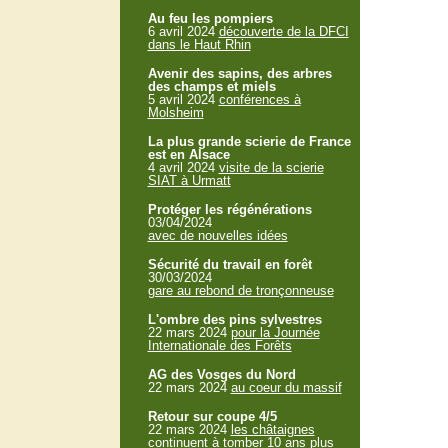
Au feu les pompiers
6 avril 2024
découverte de la DFCI
dans le Haut Rhin
Avenir des sapins, des arbres
des champs et miels
5 avril 2024
conférences à
Molsheim
La plus grande scierie de France
est en Alsace
4 avril 2024
visite de la scierie
SIAT à Urmatt
Protéger les régénérations
03/04/2024
avec de nouvelles idées
Sécurité du travail en forêt
30/03/2024
gare au rebond de tronçonneuse
L'ombre des pins sylvestres
22 mars 2024
pour la Journée
Internationale des Forêts
AG des Vosges du Nord
22 mars 2024
au coeur du massif
Retour sur coupe 4/5
22 mars 2024
les châtaignes
continuent à tomber 10 ans plus