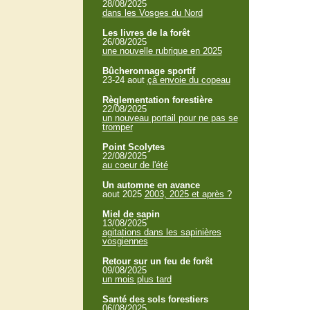
28/08/2025
dans les Vosges du Nord
Les livres de la forêt
26/08/2025
une nouvelle rubrique en 2025
Bûcheronnage sportif
23-24 aout
çà envoie du copeau
Règlementation forestière
22/08/2025
un nouveau portail pour ne pas se
tromper
Point Scolytes
22/08/2025
au coeur de l'été
Un automne en avance
aout 2025
2003, 2025 et après ?
Miel de sapin
13/08/2025
agitations dans les sapinières
vosgiennes
Retour sur un feu de forêt
09/08/2025
un mois plus tard
Santé des sols forestiers
06/08/2025