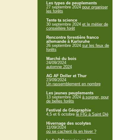
Les types de peuplements
27 septembre 2024
pour organiser
les forêts
Tente ta science
30 septembre 2024
et le métier de
conseillère forêt
Rencontre forestière franco
allemande à Karlsruhe
26 septembre 2024
sur les feux de
forêts
Marché du bois
24/09/2024
automne 2024
AG AF Doller et Thur
23/09/2024
Un rassemblement en nombre
Les jeunes peuplements
13 septembre 2024
à soigner, pour
de belles forêts
Festival de Géographie
4,5 et 6 octobre
le FIG à Saint Dié
Hivernage des scolytes
11/09/2024
où se cachent ils en hiver ?