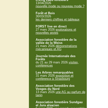
13/04/2026
nouvelle mode ou nouveau mode ?
Forêt et Bois
30/03/2026
les derniers chiffres et tableaux
FORST live en direct
27 mars 2026
explorations et
nouvelles pistes
Association forestière de la
vallée de la Weiss
21 mars 2026
démonstrations
mécaniques et AG
Journée Internationale des
Forêts
du 21 au 29 mars 2026
visites,
conférences
Les Arbres remarquables
31 mars 2026
exposition et
conférence à Strasbourg
Association forestière des
Vosges du Nord
13 mars 2026
une AG au parfum de
tanin
Association forestière Sundgau
et Jura alsacien