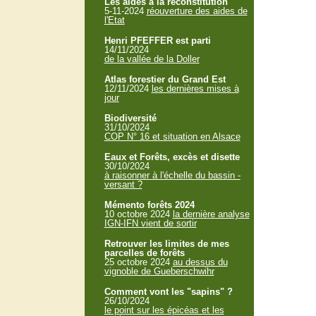
Les aides à la reconstitution
5-11-2024
réouverture des aides de
l'Etat
Henri PFEFFER est parti
14/11/2024
de la vallée de la Doller
Atlas forestier du Grand Est
12/11/2024
les dernières mises à
jour
Biodiversité
31/10/2024
COP N° 16 et situation en Alsace
Eaux et Forêts, excès et disette
30/10/2024
à raisonner à l'échelle du bassin -
versant ?
Mémento forêts 2024
10 octobre 2024
la dernière analyse
IGN-IFN vient de sortir
Retrouver les limites de mes
parcelles de forêts
25 octobre 2024
au dessus du
vignoble de Gueberschwihr
Comment vont les "sapins" ?
26/10/2024
le point sur les épicéas et les