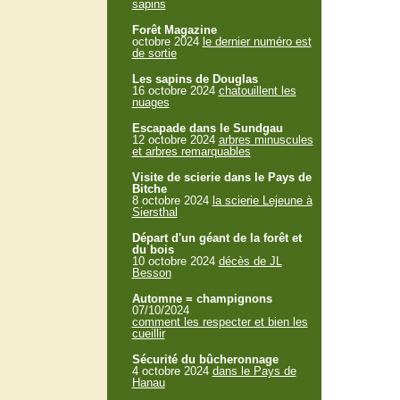
sapins
Forêt Magazine
octobre 2024
le dernier numéro est
de sortie
Les sapins de Douglas
16 octobre 2024
chatouillent les
nuages
Escapade dans le Sundgau
12 octobre 2024
arbres minuscules
et arbres remarquables
Visite de scierie dans le Pays de
Bitche
8 octobre 2024
la scierie Lejeune à
Siersthal
Départ d'un géant de la forêt et
du bois
10 octobre 2024
décès de JL
Besson
Automne = champignons
07/10/2024
comment les respecter et bien les
cueillir
Sécurité du bûcheronnage
4 octobre 2024
dans le Pays de
Hanau