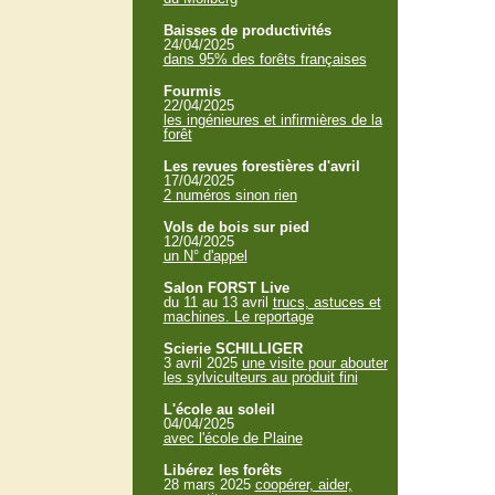
Baisses de productivités
24/04/2025
dans 95% des forêts françaises
Fourmis
22/04/2025
les ingénieures et infirmières de la
forêt
Les revues forestières d'avril
17/04/2025
2 numéros sinon rien
Vols de bois sur pied
12/04/2025
un N° d'appel
Salon FORST Live
du 11 au 13 avril
trucs, astuces et
machines. Le reportage
Scierie SCHILLIGER
3 avril 2025
une visite pour abouter
les sylviculteurs au produit fini
L'école au soleil
04/04/2025
avec l'école de Plaine
Libérez les forêts
28 mars 2025
coopérer, aider,