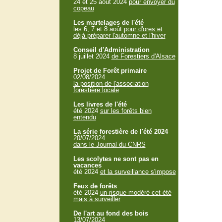
24 et 25 aout 2024
pour envoyer du
copeau
Les martelages de l'été
les 6, 7 et 8 août
pour d'ores et
déjà préparer l'automne et l'hiver
Conseil d'Administration
8 juillet 2024
de Forestiers d'Alsace
Projet de Forêt primaire
02/08/2024
la position de l'association
forestière locale
Les livres de l'été
été 2024
sur les forêts bien
entendu
La série forestière de l'été 2024
20/07/2024
dans le Journal du CNRS
Les scolytes ne sont pas en
vacances
été 2024
et la surveillance s'impose
Feux de forêts
été 2024
un risque modéré cet été
mais à surveiller
De l'art au fond des bois
13/07/2024