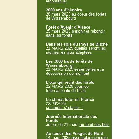
reconstituer
2000 ans d'histoire
28 mars 2025
au coeur des forêts
de Wissembourg
Forêt d'Avenir d'Alsace
25 mars 2025
enrichir et rebondir
dans les forêts
Dans les sols du Pays de Bitche
21 MARS 2025
quelles seront les
racines les plus adaptées
Les 3000 ha de forêts de
Wissembourg
21 MARS 2025
essentielles et à
découvrir en ce moment
L'eau qui vient des forêts
22 MARS 2025
Journée
Internationale de l'Eau
Le climat futur en France
22/03/2025
comment s'adapter ?
Journée Internationale des
Forêts
autour du 21 mars
au fond des bois
Au coeur des Vosges du Nord
14 mars 2025
assemblée générale