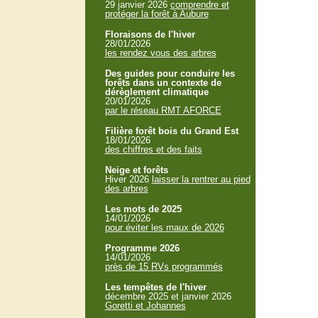
29 janvier 2026
comprendre et
protéger la forêt à Aubure
Floraisons de l'hiver
28/01/2026
les rendez vous des arbres
Des guides pour conduire les
forêts dans un contexte de
dérèglement climatique
20/01/2026
par le réseau RMT AFORCE
Filière forêt bois du Grand Est
18/01/2026
des chiffres et des faits
Neige et forêts
Hiver 2026
laisser la rentrer au pied
des arbres
Les mots de 2025
14/01/2026
pour éviter les maux de 2026
Programme 2026
14/01/2026
près de 15 RVs programmés
Les tempêtes de l'hiver
décembre 2025 et janvier 2026
Goretti et Johannes