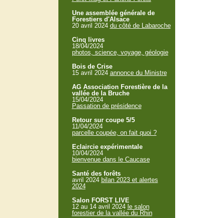
Une assemblée générale de
Forestiers d'Alsace
20 avril 2024
du côté de Labaroche
Cinq livres
18/04/2024
photos, science, voyage, géologie
Bois de Crise
15 avril 2024
annonce du Ministre
AG Association Forestière de la
vallée de la Bruche
15/04/2024
Passation de présidence
Retour sur coupe 5/5
11/04/2024
parcelle coupée, on fait quoi ?
Eclaircie expérimentale
10/04/2024
bienvenue dans le Caucase
Santé des forêts
avril 2024
bilan 2023 et alertes
2024
Salon FORST LIVE
12 au 14 avril 2024
le salon
forestier de la vallée du Rhin