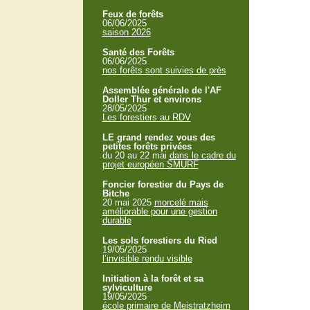
Feux de forêts
06/06/2025
saison 2026
Santé des Forêts
06/06/2025
nos forêts sont suivies de près
Assemblée générale de l'AF
Doller Thur et environs
28/05/2025
Les forestiers au RDV
LE grand rendez vous des
petites forêts privées
du 20 au 22 mai
dans le cadre du
projet européen SMURF
Foncier forestier du Pays de
Bitche
20 mai 2025
morcelé mais
améliorable pour une gestion
durable
Les sols forestiers du Ried
19/05/2025
l’invisible rendu visible
Initiation à la forêt et sa
sylviculture
19/05/2025
école primaire de Meistratzheim