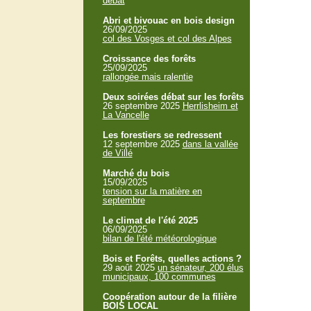
débat
Abri et bivouac en bois design
26/09/2025
col des Vosges et col des Alpes
Croissance des forêts
25/09/2025
rallongée mais ralentie
Deux soirées débat sur les forêts
26 septembre 2025
Herrlisheim et
La Vancelle
Les forestiers se redressent
12 septembre 2025
dans la vallée
de Villé
Marché du bois
15/09/2025
tension sur la matière en
septembre
Le climat de l'été 2025
06/09/2025
bilan de l'été météorologique
Bois et Forêts, quelles actions ?
29 août 2025
un sénateur, 200 élus
municipaux, 100 communes
Coopération autour de la filière
BOIS LOCAL