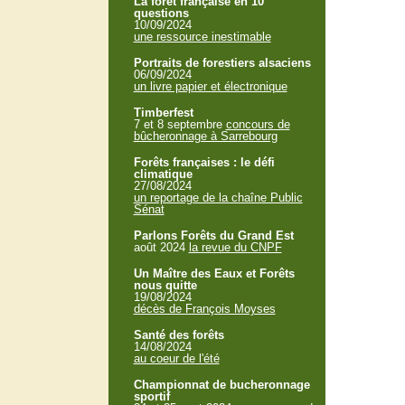
La forêt française en 10
questions
10/09/2024
une ressource inestimable
Portraits de forestiers alsaciens
06/09/2024
un livre papier et électronique
Timberfest
7 et 8 septembre
concours de
bûcheronnage à Sarrebourg
Forêts françaises : le défi
climatique
27/08/2024
un reportage de la chaîne Public
Sénat
Parlons Forêts du Grand Est
août 2024
la revue du CNPF
Un Maître des Eaux et Forêts
nous quitte
19/08/2024
décès de François Moyses
Santé des forêts
14/08/2024
au coeur de l'été
Championnat de bucheronnage
sportif