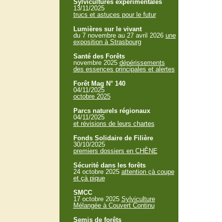
Sylvicultures expérimentales
13/11/2025
trucs et astuces pour le futur
Lumières sur le vivant
du 7 novembre au 27 avril 2026
une
exposition à Strasbourg
Santé des Forêts
novembre 2025
dépérissements
des essences principales et alertes
Forêt Mag N° 140
04/11/2025
octobre 2025
Parcs naturels régionaux
04/11/2025
et révisions de leurs chartes
Fonds Solidaire de Filière
30/10/2025
premiers dossiers en CHÊNE
Sécurité dans les forêts
24 octobre 2025
attention çà coupe
et çà pique
SMCC
17 octobre 2025
Sylviculture
Mélangée à Couvert Continu
Semis de forêts