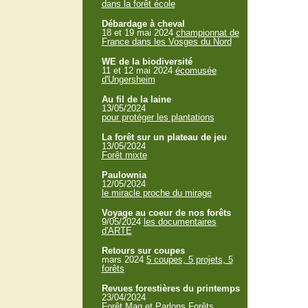
dans la forêt école
Débardage à cheval
18 et 19 mai 2024
championnat de
France dans les Vosges du Nord
WE de la biodiversité
11 et 12 mai 2024
écomusée
d'Ungersheim
Au fil de la laine
13/05/2024
pour protéger les plantations
La forêt sur un plateau de jeu
13/05/2024
Forêt mixte
Paulownia
12/05/2024
le miracle proche du mirage
Voyage au coeur de nos forêts
9/05/2024
les documentaires
d'ARTE
Retours sur coupes
mars 2024
5 coupes, 5 projets, 5
forêts
Revues forestières du printemps
23/04/2024
Forêt Mag et Parlons Forêts