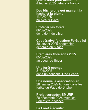
Quelle forêt pour demain ?
4 février 2025
débats à Nancy
Des bûcherons qui manient la
hache et la plume
11/02/2025
nouveaux livres
Protéger les forêts
06/02/2025
de la dent du gibier
Coopérative forestière Forêt d'Ici
30 janvier 2025
assemblée
générale en Alsace
Premières floraisons 2025
05/02/2025
au coeur de l'hiver
Une forêt éponge
31/01/2025
dans un concept "One Health"
Une nouvelle association en
28 janvier 2025
Actions dans les
forêts du Pays de Bitche
Projet européen SMURF
20 décembre 2024
avec les
Forestiers d'Alsace
La Forêt à écouter