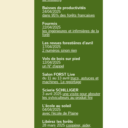
Baisses de productivités
24/04/2025
dans 95% des forêts françaises
Fourmis
22/04/2025
les ingénieures et infirmières de la
forêt
Les revues forestières d'avril
17/04/2025
2 numéros sinon rien
Vols de bois sur pied
12/04/2025
un N° d'appel
Salon FORST Live
du 11 au 13 avril
trucs, astuces et
machines. Le reportage
Scierie SCHILLIGER
3 avril 2025
une visite pour abouter
les sylviculteurs au produit fini
L'école au soleil
04/04/2025
avec l'école de Plaine
Libérez les forêts
28 mars 2025
coopérer, aider,