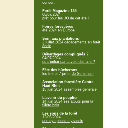
concert
Forêt Magazine 135
08/07/2024
prêt pour les JO de cet été !
Foires forestières
été 2024
en Europe
Soin aux plantations
2 juillet 2024
dégagements en forêt
école
Débardages compliqués ?
04/07/2024
ou s'enfuir par la voie des airs ?
Fête des bûcherons
les 5,6 et 7 juillet
de Schirrhein
Association forestière Centre
Haut Rhin
15 juin 2024
assemblée générale
L'avenir du peuplier
14 juin 2024
ses atouts pour la
filière bois
Les sons de la forêt
12/06/2024
une symphonie sylvicole