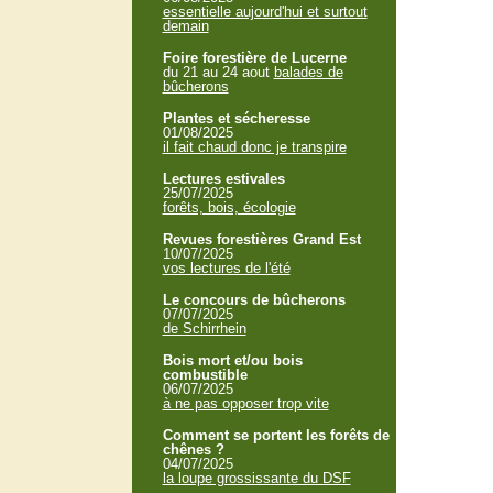
essentielle aujourd'hui et surtout
demain
Foire forestière de Lucerne
du 21 au 24 aout
balades de
bûcherons
Plantes et sécheresse
01/08/2025
il fait chaud donc je transpire
Lectures estivales
25/07/2025
forêts, bois, écologie
Revues forestières Grand Est
10/07/2025
vos lectures de l'été
Le concours de bûcherons
07/07/2025
de Schirrhein
Bois mort et/ou bois
combustible
06/07/2025
à ne pas opposer trop vite
Comment se portent les forêts de
chênes ?
04/07/2025
la loupe grossissante du DSF