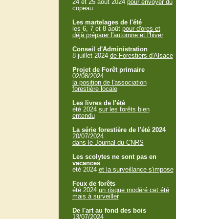
24 et 25 aout 2024
pour envoyer du
copeau
Les martelages de l'été
les 6, 7 et 8 août
pour d'ores et
déjà préparer l'automne et l'hiver
Conseil d'Administration
8 juillet 2024
de Forestiers d'Alsace
Projet de Forêt primaire
02/08/2024
la position de l'association
forestière locale
Les livres de l'été
été 2024
sur les forêts bien
entendu
La série forestière de l'été 2024
20/07/2024
dans le Journal du CNRS
Les scolytes ne sont pas en
vacances
été 2024
et la surveillance s'impose
Feux de forêts
été 2024
un risque modéré cet été
mais à surveiller
De l'art au fond des bois
13/07/2024