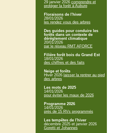
29 janvier 2026
comprendre et
protéger la forêt à Aubure
Floraisons de l'hiver
28/01/2026
les rendez vous des arbres
Des guides pour conduire les
forêts dans un contexte de
dérèglement climatique
20/01/2026
par le réseau RMT AFORCE
Filière forêt bois du Grand Est
18/01/2026
des chiffres et des faits
Neige et forêts
Hiver 2026
laisser la rentrer au pied
des arbres
Les mots de 2025
14/01/2026
pour éviter les maux de 2026
Programme 2026
14/01/2026
près de 15 RVs programmés
Les tempêtes de l'hiver
décembre 2025 et janvier 2026
Goretti et Johannes