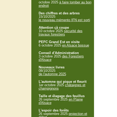
octobre 2025
à faire tomber au bon
endroit
Des chiffres et des arbres
15/10/2025
le nouveau mémento IFN est sorti
Attention çà coupe
10 octobre 2025
sécurité des
travaux forestiers
PEFC Grand Est en visite
6 octobre 2025
en Alsace bossue
Conseil d'Administration
3 octobre 2025
des Forestiers
d'Alsace
Nouveaux livres
08/10/2025
de l'automne 2025
L'automne qui pique et fleurit
1er octobre 2025
châtaignes et
champignons
Taille et élagage des feuillus
26 septembre 2025
en Plaine
d'Alsace
L'espoir des forêts
26 septembre 2025
projection et