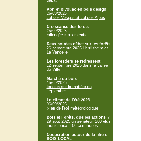
débat
Abri et bivouac en bois design
26/09/2025
col des Vosges et col des Alpes
Croissance des forêts
25/09/2025
rallongée mais ralentie
Deux soirées débat sur les forêts
26 septembre 2025
Herrlisheim et
La Vancelle
Les forestiers se redressent
12 septembre 2025
dans la vallée
de Villé
Marché du bois
15/09/2025
tension sur la matière en
septembre
Le climat de l'été 2025
06/09/2025
bilan de l'été météorologique
Bois et Forêts, quelles actions ?
29 août 2025
un sénateur, 200 élus
municipaux, 100 communes
Coopération autour de la filière
BOIS LOCAL