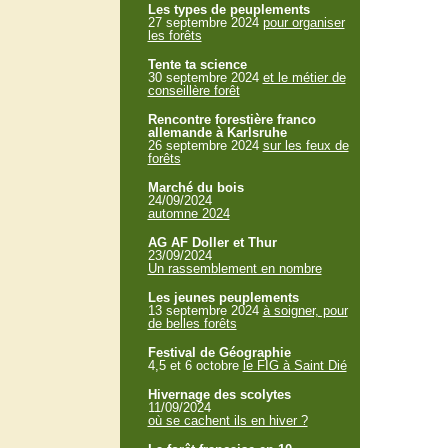
Les types de peuplements
27 septembre 2024
pour organiser
les forêts
Tente ta science
30 septembre 2024
et le métier de
conseillère forêt
Rencontre forestière franco
allemande à Karlsruhe
26 septembre 2024
sur les feux de
forêts
Marché du bois
24/09/2024
automne 2024
AG AF Doller et Thur
23/09/2024
Un rassemblement en nombre
Les jeunes peuplements
13 septembre 2024
à soigner, pour
de belles forêts
Festival de Géographie
4,5 et 6 octobre
le FIG à Saint Dié
Hivernage des scolytes
11/09/2024
où se cachent ils en hiver ?