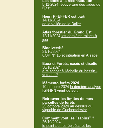
Les aides à la reconstitution
5-11-2024
réouverture des aides de
l'Etat
Henri PFEFFER est parti
14/11/2024
de la vallée de la Doller
Atlas forestier du Grand Est
12/11/2024
les dernières mises à
jour
Biodiversité
31/10/2024
COP N° 16 et situation en Alsace
Eaux et Forêts, excès et disette
30/10/2024
à raisonner à l'échelle du bassin -
versant ?
Mémento forêts 2024
10 octobre 2024
la dernière analyse
IGN-IFN vient de sortir
Retrouver les limites de mes
parcelles de forêts
25 octobre 2024
au dessus du
vignoble de Gueberschwihr
Comment vont les "sapins" ?
26/10/2024
le point sur les épicéas et les