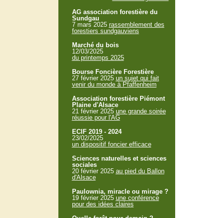
AG association forestière du
Sundgau
7 mars 2025
rassemblement des
forestiers sundgauviens
Marché du bois
12/03/2025
du printemps 2025
Bourse Foncière Forestière
27 février 2025
un sujet qui fait
venir du monde à Pfaffenheim
Association forestière Piémont
Plaine d'Alsace
21 février 2025
une grande soirée
réussie pour l'AG
ECIF 2019 - 2024
23/02/2025
un dispositif foncier efficace
Sciences naturelles et sciences
sociales
20 février 2025
au pied du Ballon
d'Alsace
Paulownia, miracle ou mirage ?
19 février 2025
une conférence
pour des idées claires