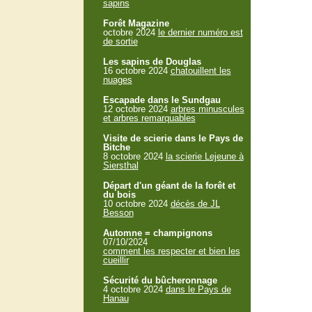
sapins
Forêt Magazine
octobre 2024
le dernier numéro est
de sortie
Les sapins de Douglas
16 octobre 2024
chatouillent les
nuages
Escapade dans le Sundgau
12 octobre 2024
arbres minuscules
et arbres remarquables
Visite de scierie dans le Pays de
Bitche
8 octobre 2024
la scierie Lejeune à
Siersthal
Départ d'un géant de la forêt et
du bois
10 octobre 2024
décès de JL
Besson
Automne = champignons
07/10/2024
comment les respecter et bien les
cueillir
Sécurité du bûcheronnage
4 octobre 2024
dans le Pays de
Hanau