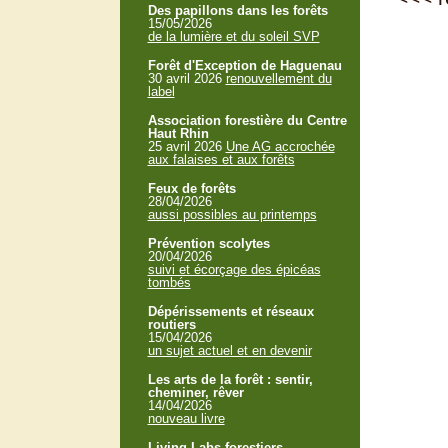
Des papillons dans les forêts
15/05/2026
de la lumière et du soleil SVP
Forêt d'Exception de Haguenau
30 avril 2026
renouvellement du
label
Association forestière du Centre
Haut Rhin
25 avril 2026
Une AG accrochée
aux falaises et aux forêts
Feux de forêts
28/04/2026
aussi possibles au printemps
Prévention scolytes
20/04/2026
suivi et écorçage des épicéas
tombés
Dépérissements et réseaux
routiers
15/04/2026
un sujet actuel et en devenir
Les arts de la forêt : sentir,
cheminer, rêver
14/04/2026
nouveau livre
Living Labs forestiers