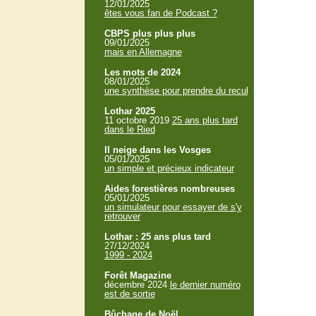
12/01/2025
êtes vous fan de Podcast ?
CBPS plus plus plus
09/01/2025
mais en Allemagne
Les mots de 2024
08/01/2025
une synthèse pour prendre du recul
Lothar 2025
11 octobre 2019
25 ans plus tard
dans le Ried
Il neige dans les Vosges
05/01/2025
un simple et précieux indicateur
Aides forestières nombreuses
05/01/2025
un simulateur pour essayer de s'y
retrouver
Lothar : 25 ans plus tard
27/12/2024
1999 - 2024
Forêt Magazine
décembre 2024
le dernier numéro
est de sortie
Bûchage de Noël