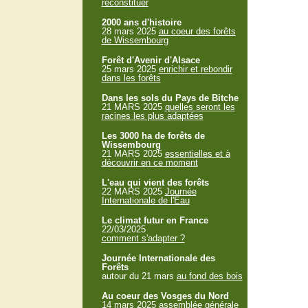
reconstituer
2000 ans d'histoire
28 mars 2025
au coeur des forêts
de Wissembourg
Forêt d'Avenir d'Alsace
25 mars 2025
enrichir et rebondir
dans les forêts
Dans les sols du Pays de Bitche
21 MARS 2025
quelles seront les
racines les plus adaptées
Les 3000 ha de forêts de
Wissembourg
21 MARS 2025
essentielles et à
découvrir en ce moment
L'eau qui vient des forêts
22 MARS 2025
Journée
Internationale de l'Eau
Le climat futur en France
22/03/2025
comment s'adapter ?
Journée Internationale des
Forêts
autour du 21 mars
au fond des bois
Au coeur des Vosges du Nord
14 mars 2025
assemblée générale