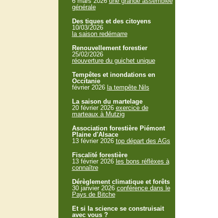
6 mars 2026
une grande assemblée
générale
Des tiques et des citoyens
10/03/2026
la saison redémarre
Renouvellement forestier
25/02/2026
réouverture du guichet unique
Tempêtes et inondations en
Occitanie
février 2026
la tempête Nils
La saison du martelage
20 février 2026
exercice de
marteaux à Mutzig
Association forestière Piémont
Plaine d'Alsace
13 février 2026
top départ des AGs
Fiscalité forestière
13 février 2026
les bons réflèxes à
connaître
Dérèglement climatique et forêts
30 janvier 2026
conférence dans le
Pays de Bitche
Et si la science se construisait
avec vous ?