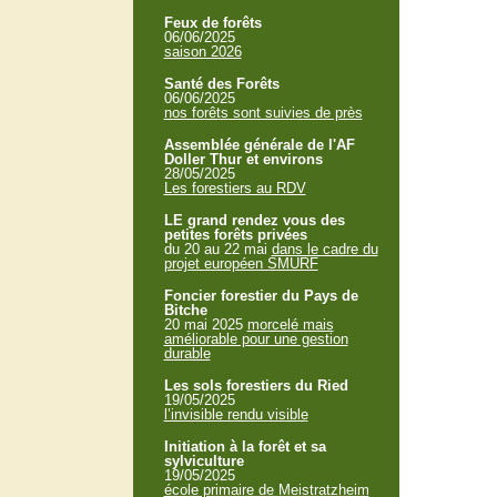
Feux de forêts
06/06/2025
saison 2026
Santé des Forêts
06/06/2025
nos forêts sont suivies de près
Assemblée générale de l'AF
Doller Thur et environs
28/05/2025
Les forestiers au RDV
LE grand rendez vous des
petites forêts privées
du 20 au 22 mai
dans le cadre du
projet européen SMURF
Foncier forestier du Pays de
Bitche
20 mai 2025
morcelé mais
améliorable pour une gestion
durable
Les sols forestiers du Ried
19/05/2025
l’invisible rendu visible
Initiation à la forêt et sa
sylviculture
19/05/2025
école primaire de Meistratzheim