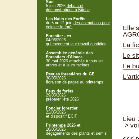
Sud
5 juin 2026
débats et
démonstrations à Bitche
Les Nuits des Forêts
du 5 au 21 juin
des animations pour
Elle 
éclairer la forêt
AGR
Forestier - es
04/06/2026
La fi
qui racontent leur travail quotidien
Assemblée générale des
Le si
Forestiers d'Alsace
30 mai 2026
attachée à tous les
Le b
arbres et à leurs racines
Revues forestières du GE
L'art
30/05/2026
floraison de pages au printemps
Feux de forêts
29/05/2026
préparer l'été 2026
Foncier forestier
22/05/2026
et dispositif ECIF
Lieu 
> voi
Printemps 2026 et
18/05/2026
dégagements des plants et semis
<<<
r