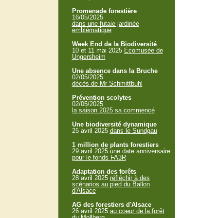
Promenade forestière
16/05/2025
dans une futaie jardinée
emblématique
Week End de la Biodiversité
10 et 11 mai 2025
Ecomusée de
Ungersheim
Une absence dans la Bruche
02/05/2025
décès de Mr Schmittbuhl
Prévention scolytes
02/05/2025
la saison 2025 sa commencé
Une biodiversité dynamique
25 avril 2025
dans le Sundgau
1 million de plants forestiers
29 avril 2025
une date anniversaire
pour le fonds FA3R
Adaptation des forêts
28 avril 2025
réfléchir à des
scénarios au pied du Ballon
d'Alsace
AG des forestiers d'Alsace
26 avril 2025
au coeur de la forêt
du Mollberg