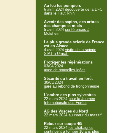
Au feu les pompiers
6 avril 2024
découverte de la DFCI
dans le Haut Rhin
Avenir des sapins, des arbres
des champs et miels
5 avril 2024
conférences à
Molsheim
La plus grande scierie de France
est en Alsace
4 avril 2024
visite de la scierie
SIAT à Urmatt
Protéger les régénérations
03/04/2024
avec de nouvelles idées
Sécurité du travail en forêt
30/03/2024
gare au rebond de tronçonneuse
L'ombre des pins sylvestres
22 mars 2024
pour la Journée
Internationale des Forêts
AG des Vosges du Nord
22 mars 2024
au coeur du massif
Retour sur coupe 4/5
22 mars 2024
les châtaignes
continuent à tomber 10 ans plus