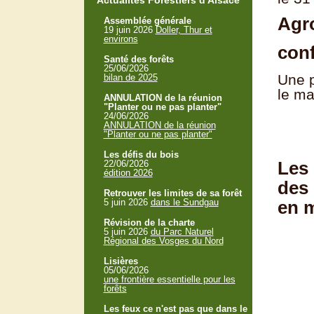
Actualités Forestiers d'Alsace
Agro
Assemblée générale
19 juin 2026
Doller, Thur et
environs
con
Santé des forêts
25/06/2026
Une p
bilan de 2025
le m
ANNULATION de la réunion
"Planter ou ne pas planter"
24/06/2026
ANNULATION de la réunion
"Planter ou ne pas planter"
Les défis du bois
Les 
22/06/2026
édition 2026
des 
Retrouver les limites de sa forêt
5 juin 2026
dans le Sundgau
en 
Révision de la charte
5 juin 2026
du Parc Naturel
Régional des Vosges du Nord
Lisières
05/06/2026
une frontière essentielle pour les
forêts
Les feux ce n'est pas que dans le