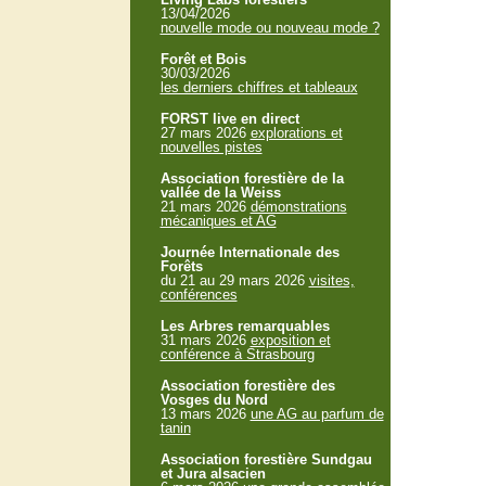
13/04/2026
nouvelle mode ou nouveau mode ?
Forêt et Bois
30/03/2026
les derniers chiffres et tableaux
FORST live en direct
27 mars 2026
explorations et
nouvelles pistes
Association forestière de la
vallée de la Weiss
21 mars 2026
démonstrations
mécaniques et AG
Journée Internationale des
Forêts
du 21 au 29 mars 2026
visites,
conférences
Les Arbres remarquables
31 mars 2026
exposition et
conférence à Strasbourg
Association forestière des
Vosges du Nord
13 mars 2026
une AG au parfum de
tanin
Association forestière Sundgau
et Jura alsacien