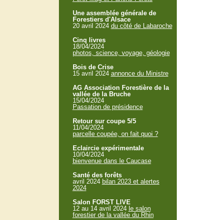
Une assemblée générale de
Forestiers d'Alsace
20 avril 2024
du côté de Labaroche
Cinq livres
18/04/2024
photos, science, voyage, géologie
Bois de Crise
15 avril 2024
annonce du Ministre
AG Association Forestière de la
vallée de la Bruche
15/04/2024
Passation de présidence
Retour sur coupe 5/5
11/04/2024
parcelle coupée, on fait quoi ?
Eclaircie expérimentale
10/04/2024
bienvenue dans le Caucase
Santé des forêts
avril 2024
bilan 2023 et alertes
2024
Salon FORST LIVE
12 au 14 avril 2024
le salon
forestier de la vallée du Rhin