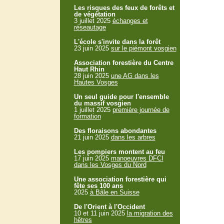
Les risques des feux de forêts et
de végétation
3 juillet 2025
échanges et
réseautage
L'école s'invite dans la forêt
23 juin 2025
sur le piémont vosgien
Association forestière du Centre
Haut Rhin
28 juin 2025
une AG dans les
Hautes Vosges
Un seul guide pour l'ensemble
du massif vosgien
1 juillet 2025
première journée de
formation
Des floraisons abondantes
21 juin 2025
dans les arbres
Les pompiers montent au feu
17 juin 2025
manoeuvres DFCI
dans les Vosges du Nord
Une association forestière qui
fête ses 100 ans
2025
à Bâle en Suisse
De l'Orient à l'Occident
10 et 11 juin 2025
la migration des
hêtres