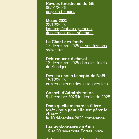
Revues forestières du GE
06/01/2026
neiges et sapins
Meteo 2025
22/12/2025
les températures grimpent
doucement mais sûrement
Le Chant des forêts
17 décembre 2025
et ses frissons
sylvestres
Débusquage à cheval
13 décembre 2025
dans les forêts
du Sundgau
Des jeux sous le sapin de Noël
15/12/2025
et bien entendu des jeux forestiers
Conseil d'Administration
5 décembre 2025
le dernier de 2025
Dans quelle mesure la filière
forêt - bois peut elle tempérer le
climat ?
le 10 décembre 2025
conférence
Les explorateurs du futur
19 et 20 novembre
Forest Innov