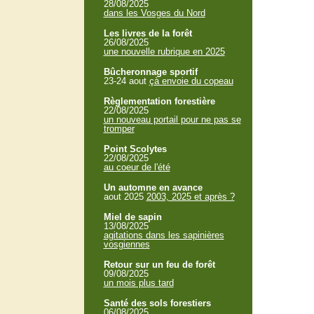
28/08/2025
dans les Vosges du Nord
Les livres de la forêt
26/08/2025
une nouvelle rubrique en 2025
Bûcheronnage sportif
23-24 aout
çà envoie du copeau
Règlementation forestière
22/08/2025
un nouveau portail pour ne pas se
tromper
Point Scolytes
22/08/2025
au coeur de l'été
Un automne en avance
aout 2025
2003, 2025 et après ?
Miel de sapin
13/08/2025
agitations dans les sapinières
vosgiennes
Retour sur un feu de forêt
09/08/2025
un mois plus tard
Santé des sols forestiers
06/08/2025