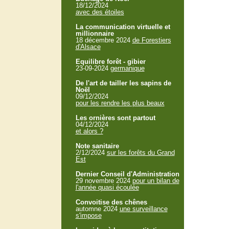
18/12/2024
avec des étoiles
La communication virtuelle et
millionnaire
18 décembre 2024
de Forestiers
d'Alsace
Equilibre forêt - gibier
23-09-2024
germanique
De l'art de tailler les sapins de
Noël
09/12/2024
pour les rendre les plus beaux
Les ornières sont partout
04/12/2024
et alors ?
Note sanitaire
2/12/2024
sur les forêts du Grand
Est
Dernier Conseil d'Administration
29 novembre 2024
pour un bilan de
l'année quasi écoulée
Convoitise des chênes
automne 2024
une surveillance
s'impose