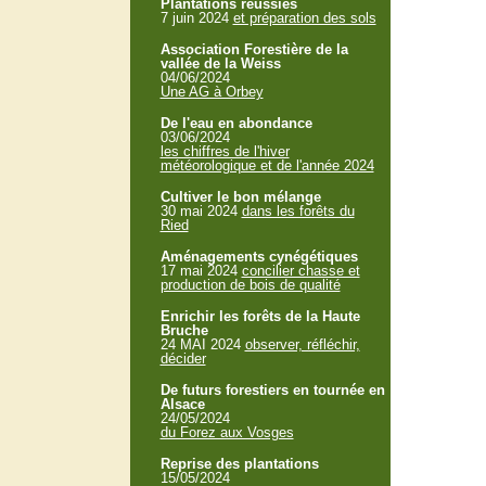
Plantations réussies
7 juin 2024
et préparation des sols
Association Forestière de la
vallée de la Weiss
04/06/2024
Une AG à Orbey
De l'eau en abondance
03/06/2024
les chiffres de l'hiver
météorologique et de l'année 2024
Cultiver le bon mélange
30 mai 2024
dans les forêts du
Ried
Aménagements cynégétiques
17 mai 2024
concilier chasse et
production de bois de qualité
Enrichir les forêts de la Haute
Bruche
24 MAI 2024
observer, réfléchir,
décider
De futurs forestiers en tournée en
Alsace
24/05/2024
du Forez aux Vosges
Reprise des plantations
15/05/2024