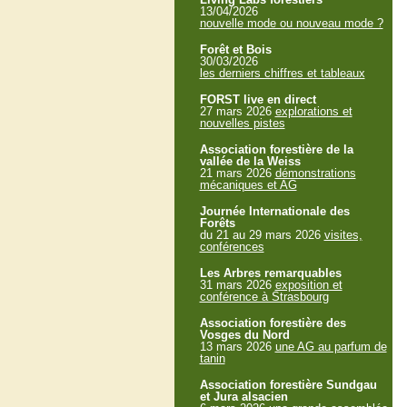
13/04/2026
nouvelle mode ou nouveau mode ?
Forêt et Bois
30/03/2026
les derniers chiffres et tableaux
FORST live en direct
27 mars 2026
explorations et
nouvelles pistes
Association forestière de la
vallée de la Weiss
21 mars 2026
démonstrations
mécaniques et AG
Journée Internationale des
Forêts
du 21 au 29 mars 2026
visites,
conférences
Les Arbres remarquables
31 mars 2026
exposition et
conférence à Strasbourg
Association forestière des
Vosges du Nord
13 mars 2026
une AG au parfum de
tanin
Association forestière Sundgau
et Jura alsacien