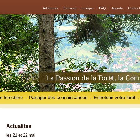
Adhérents
-
Extranet
-
Lexique
-
FAQ
-
Agenda
-
Contact
e forestière
Partager des connaissances
Entretenir votre forêt
-
-
-
Actualites
les 21 et 22 mai