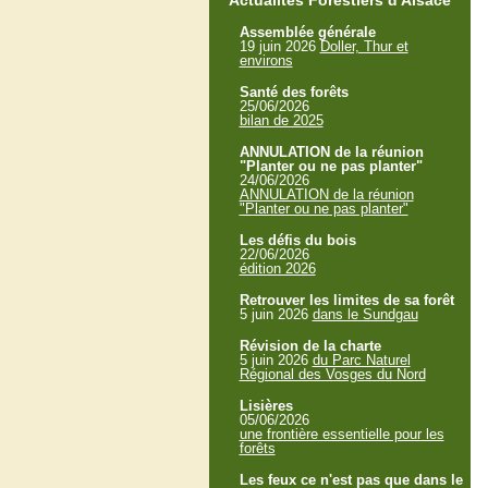
Actualités Forestiers d'Alsace
Assemblée générale
19 juin 2026
Doller, Thur et
environs
Santé des forêts
25/06/2026
bilan de 2025
ANNULATION de la réunion
"Planter ou ne pas planter"
24/06/2026
ANNULATION de la réunion
"Planter ou ne pas planter"
Les défis du bois
22/06/2026
édition 2026
Retrouver les limites de sa forêt
5 juin 2026
dans le Sundgau
Révision de la charte
5 juin 2026
du Parc Naturel
Régional des Vosges du Nord
Lisières
05/06/2026
une frontière essentielle pour les
forêts
Les feux ce n'est pas que dans le