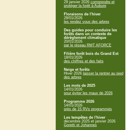
29 janvier 2026
comprendre et
protéger la forêt à Aubure
Floraisons de l'hiver
28/01/2026
les rendez vous des arbres
Des guides pour conduire les
forêts dans un contexte de
dérèglement climatique
20/01/2026
par le réseau RMT AFORCE
Filière forêt bois du Grand Est
18/01/2026
des chiffres et des faits
Neige et forêts
Hiver 2026
laisser la rentrer au pied
des arbres
Les mots de 2025
14/01/2026
pour éviter les maux de 2026
Programme 2026
14/01/2026
près de 15 RVs programmés
Les tempêtes de l'hiver
décembre 2025 et janvier 2026
Goretti et Johannes