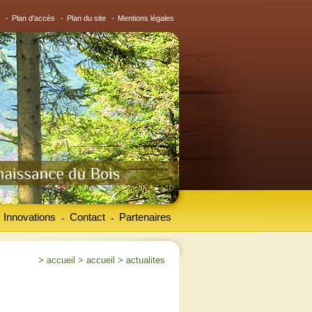
-
Plan d'accès
-
Plan du site
-
Mentions légales
Innovations
Contact
Partenaires
-
-
>
accueil
>
accueil
>
actualites