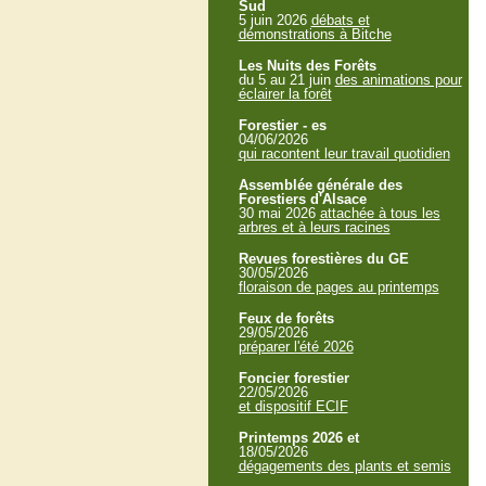
Sud
5 juin 2026
débats et
démonstrations à Bitche
Les Nuits des Forêts
du 5 au 21 juin
des animations pour
éclairer la forêt
Forestier - es
04/06/2026
qui racontent leur travail quotidien
Assemblée générale des
Forestiers d'Alsace
30 mai 2026
attachée à tous les
arbres et à leurs racines
Revues forestières du GE
30/05/2026
floraison de pages au printemps
Feux de forêts
29/05/2026
préparer l'été 2026
Foncier forestier
22/05/2026
et dispositif ECIF
Printemps 2026 et
18/05/2026
dégagements des plants et semis