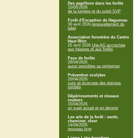
Des papillons dans les forêts
15/05/2026
de la lumière et du soleil SVP
Forêt d'Exception de Haguenau
30 avril 2026
renouvellement du
label
Association forestière du Centre
Haut Rhin
25 avril 2026
Une AG accrochée
aux falaises et aux forêts
Feux de forêts
28/04/2026
aussi possibles au printemps
Prévention scolytes
20/04/2026
suivi et écorçage des épicéas
tombés
Dépérissements et réseaux
routiers
15/04/2026
un sujet actuel et en devenir
Les arts de la forêt : sentir,
cheminer, rêver
14/04/2026
nouveau livre
Living Labs forestiers