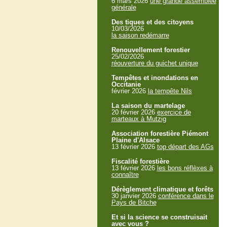
6 mars 2026
une grande assemblée
générale
Des tiques et des citoyens
10/03/2026
la saison redémarre
Renouvellement forestier
25/02/2026
réouverture du guichet unique
Tempêtes et inondations en
Occitanie
février 2026
la tempête Nils
La saison du martelage
20 février 2026
exercice de
marteaux à Mutzig
Association forestière Piémont
Plaine d'Alsace
13 février 2026
top départ des AGs
Fiscalité forestière
13 février 2026
les bons réflèxes à
connaître
Dérèglement climatique et forêts
30 janvier 2026
conférence dans le
Pays de Bitche
Et si la science se construisait
avec vous ?