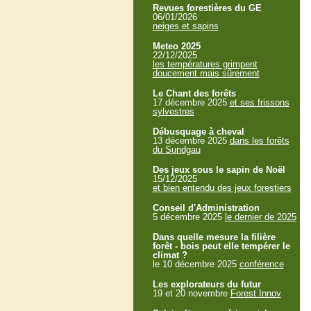
Revues forestières du GE
06/01/2026
neiges et sapins
Meteo 2025
22/12/2025
les températures grimpent
doucement mais sûrement
Le Chant des forêts
17 décembre 2025
et ses frissons
sylvestres
Débusquage à cheval
13 décembre 2025
dans les forêts
du Sundgau
Des jeux sous le sapin de Noël
15/12/2025
et bien entendu des jeux forestiers
Conseil d'Administration
5 décembre 2025
le dernier de 2025
Dans quelle mesure la filière
forêt - bois peut elle tempérer le
climat ?
le 10 décembre 2025
conférence
Les explorateurs du futur
19 et 20 novembre
Forest Innov