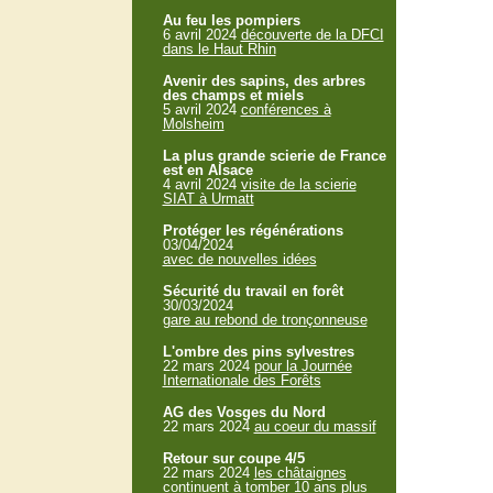
Au feu les pompiers
6 avril 2024
découverte de la DFCI
dans le Haut Rhin
Avenir des sapins, des arbres
des champs et miels
5 avril 2024
conférences à
Molsheim
La plus grande scierie de France
est en Alsace
4 avril 2024
visite de la scierie
SIAT à Urmatt
Protéger les régénérations
03/04/2024
avec de nouvelles idées
Sécurité du travail en forêt
30/03/2024
gare au rebond de tronçonneuse
L'ombre des pins sylvestres
22 mars 2024
pour la Journée
Internationale des Forêts
AG des Vosges du Nord
22 mars 2024
au coeur du massif
Retour sur coupe 4/5
22 mars 2024
les châtaignes
continuent à tomber 10 ans plus