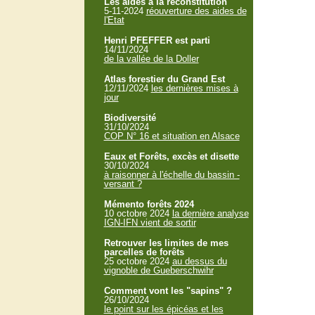
Les aides à la reconstitution
5-11-2024
réouverture des aides de
l'Etat
Henri PFEFFER est parti
14/11/2024
de la vallée de la Doller
Atlas forestier du Grand Est
12/11/2024
les dernières mises à
jour
Biodiversité
31/10/2024
COP N° 16 et situation en Alsace
Eaux et Forêts, excès et disette
30/10/2024
à raisonner à l'échelle du bassin -
versant ?
Mémento forêts 2024
10 octobre 2024
la dernière analyse
IGN-IFN vient de sortir
Retrouver les limites de mes
parcelles de forêts
25 octobre 2024
au dessus du
vignoble de Gueberschwihr
Comment vont les "sapins" ?
26/10/2024
le point sur les épicéas et les