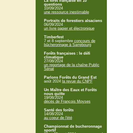
La forêt française en 10
questions
10/09/2024
une ressource inestimable
Portraits de forestiers alsaciens
06/09/2024
un livre papier et électronique
Timberfest
7 et 8 septembre
concours de
bûcheronnage à Sarrebourg
Forêts françaises : le défi
climatique
27/08/2024
un reportage de la chaîne Public
Sénat
Parlons Forêts du Grand Est
août 2024
la revue du CNPF
Un Maître des Eaux et Forêts
nous quitte
19/08/2024
décès de François Moyses
Santé des forêts
14/08/2024
au coeur de l'été
Championnat de bucheronnage
sportif