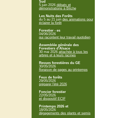
Sud
5 juin 2026
débats et
démonstrations à Bitche
Les Nuits des Forêts
du 5 au 21 juin
des animations pour
éclairer la forêt
Forestier - es
04/06/2026
qui racontent leur travail quotidien
Assemblée générale des
Forestiers d'Alsace
30 mai 2026
attachée à tous les
arbres et à leurs racines
Revues forestières du GE
30/05/2026
floraison de pages au printemps
Feux de forêts
29/05/2026
préparer l'été 2026
Foncier forestier
22/05/2026
et dispositif ECIF
Printemps 2026 et
18/05/2026
dégagements des plants et semis