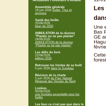
Actualités Forestiers d'Alsace
Les 
Assemblée générale
19 juin 2026
Doller, Thur et
environs
dans
Santé des forêts
25/06/2026
Une e
bilan de 2025
Bas R
ANNULATION de la réunion
GE au
"Planter ou ne pas planter"
24/06/2026
Hague
ANNULATION de la réunion
"Planter ou ne pas planter"
févri
Les défis du bois
Cette
22/06/2026
édition 2026
fores
Retrouver les limites de sa forêt
5 juin 2026
dans le Sundgau
Révision de la charte
5 juin 2026
du Parc Naturel
Régional des Vosges du Nord
Lisières
05/06/2026
une frontière essentielle pour les
forêts
Les feux ce n'est pas que dans le