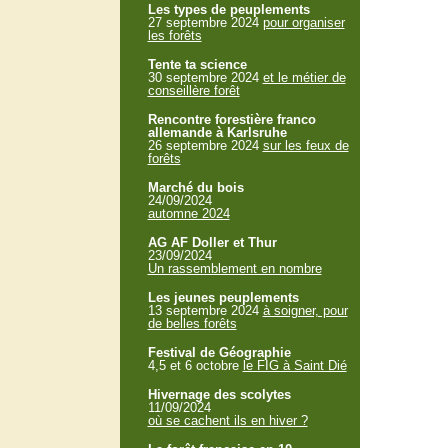
Les types de peuplements
27 septembre 2024
pour organiser
les forêts
Tente ta science
30 septembre 2024
et le métier de
conseillère forêt
Rencontre forestière franco
allemande à Karlsruhe
26 septembre 2024
sur les feux de
forêts
Marché du bois
24/09/2024
automne 2024
AG AF Doller et Thur
23/09/2024
Un rassemblement en nombre
Les jeunes peuplements
13 septembre 2024
à soigner, pour
de belles forêts
Festival de Géographie
4,5 et 6 octobre
le FIG à Saint Dié
Hivernage des scolytes
11/09/2024
où se cachent ils en hiver ?