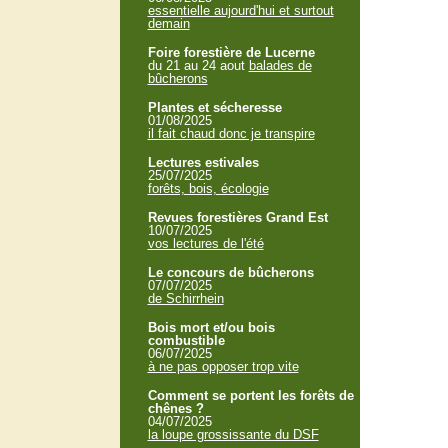
essentielle aujourd'hui et surtout
demain
Foire forestière de Lucerne
du 21 au 24 aout
balades de
bûcherons
Plantes et sécheresse
01/08/2025
il fait chaud donc je transpire
Lectures estivales
25/07/2025
forêts, bois, écologie
Revues forestières Grand Est
10/07/2025
vos lectures de l'été
Le concours de bûcherons
07/07/2025
de Schirrhein
Bois mort et/ou bois
combustible
06/07/2025
à ne pas opposer trop vite
Comment se portent les forêts de
chênes ?
04/07/2025
la loupe grossissante du DSF