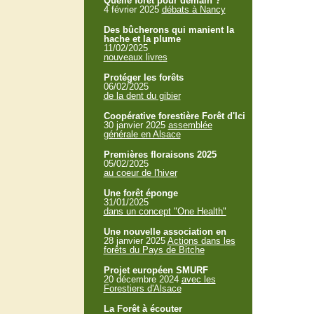
Quelle forêt pour demain ?
4 février 2025
débats à Nancy
Des bûcherons qui manient la
hache et la plume
11/02/2025
nouveaux livres
Protéger les forêts
06/02/2025
de la dent du gibier
Coopérative forestière Forêt d'Ici
30 janvier 2025
assemblée
générale en Alsace
Premières floraisons 2025
05/02/2025
au coeur de l'hiver
Une forêt éponge
31/01/2025
dans un concept "One Health"
Une nouvelle association en
28 janvier 2025
Actions dans les
forêts du Pays de Bitche
Projet européen SMURF
20 décembre 2024
avec les
Forestiers d'Alsace
La Forêt à écouter