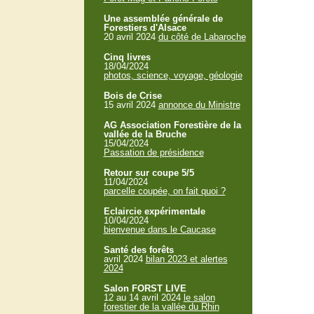
Une assemblée générale de
Forestiers d'Alsace
20 avril 2024
du côté de Labaroche
Cinq livres
18/04/2024
photos, science, voyage, géologie
Bois de Crise
15 avril 2024
annonce du Ministre
AG Association Forestière de la
vallée de la Bruche
15/04/2024
Passation de présidence
Retour sur coupe 5/5
11/04/2024
parcelle coupée, on fait quoi ?
Eclaircie expérimentale
10/04/2024
bienvenue dans le Caucase
Santé des forêts
avril 2024
bilan 2023 et alertes
2024
Salon FORST LIVE
12 au 14 avril 2024
le salon
forestier de la vallée du Rhin