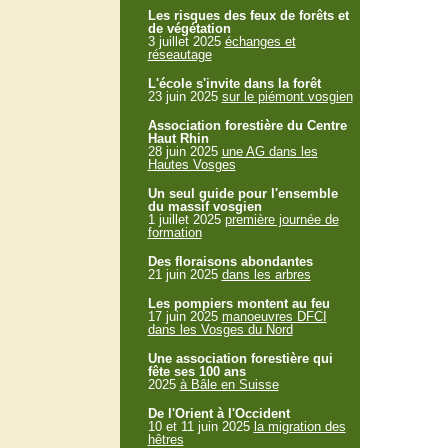
Les risques des feux de forêts et
de végétation
3 juillet 2025
échanges et
réseautage
L'école s'invite dans la forêt
23 juin 2025
sur le piémont vosgien
Association forestière du Centre
Haut Rhin
28 juin 2025
une AG dans les
Hautes Vosges
Un seul guide pour l'ensemble
du massif vosgien
1 juillet 2025
première journée de
formation
Des floraisons abondantes
21 juin 2025
dans les arbres
Les pompiers montent au feu
17 juin 2025
manoeuvres DFCI
dans les Vosges du Nord
Une association forestière qui
fête ses 100 ans
2025
à Bâle en Suisse
De l'Orient à l'Occident
10 et 11 juin 2025
la migration des
hêtres