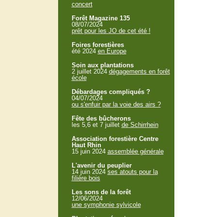
concert
Forêt Magazine 135
08/07/2024
prêt pour les JO de cet été !
Foires forestières
été 2024
en Europe
Soin aux plantations
2 juillet 2024
dégagements en forêt
école
Débardages compliqués ?
04/07/2024
ou s'enfuir par la voie des airs ?
Fête des bûcherons
les 5,6 et 7 juillet
de Schirrhein
Association forestière Centre
Haut Rhin
15 juin 2024
assemblée générale
L'avenir du peuplier
14 juin 2024
ses atouts pour la
filière bois
Les sons de la forêt
12/06/2024
une symphonie sylvicole