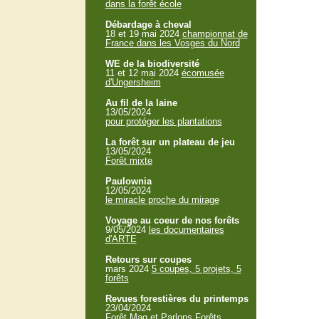
dans la forêt école
Débardage à cheval
18 et 19 mai 2024
championnat de
France dans les Vosges du Nord
WE de la biodiversité
11 et 12 mai 2024
écomusée
d'Ungersheim
Au fil de la laine
13/05/2024
pour protéger les plantations
La forêt sur un plateau de jeu
13/05/2024
Forêt mixte
Paulownia
12/05/2024
le miracle proche du mirage
Voyage au coeur de nos forêts
9/05/2024
les documentaires
d'ARTE
Retours sur coupes
mars 2024
5 coupes, 5 projets, 5
forêts
Revues forestières du printemps
23/04/2024
Forêt Mag et Parlons Forêts