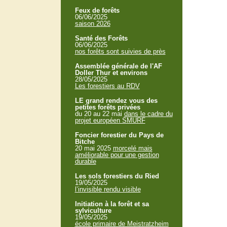
Feux de forêts
06/06/2025
saison 2026
Santé des Forêts
06/06/2025
nos forêts sont suivies de près
Assemblée générale de l'AF
Doller Thur et environs
28/05/2025
Les forestiers au RDV
LE grand rendez vous des
petites forêts privées
du 20 au 22 mai
dans le cadre du
projet européen SMURF
Foncier forestier du Pays de
Bitche
20 mai 2025
morcelé mais
améliorable pour une gestion
durable
Les sols forestiers du Ried
19/05/2025
l’invisible rendu visible
Initiation à la forêt et sa
sylviculture
19/05/2025
école primaire de Meistratzheim