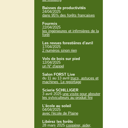
Baisses de productivités
24/04/2025
dans 95% des forêts françaises
Fourmis
22/04/2025
les ingénieures et infirmières de la
forêt
Les revues forestières d'avril
17/04/2025
2 numéros sinon rien
Vols de bois sur pied
12/04/2025
un N° d'appel
Salon FORST Live
du 11 au 13 avril
trucs, astuces et
machines. Le reportage
Scierie SCHILLIGER
3 avril 2025
une visite pour abouter
les sylviculteurs au produit fini
L'école au soleil
04/04/2025
avec l'école de Plaine
Libérez les forêts
28 mars 2025
coopérer, aider,