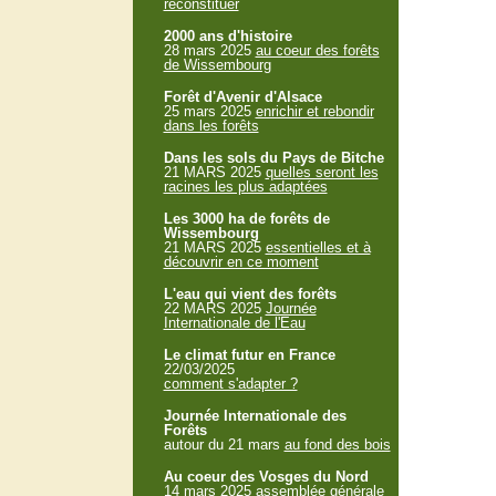
reconstituer
2000 ans d'histoire
28 mars 2025
au coeur des forêts
de Wissembourg
Forêt d'Avenir d'Alsace
25 mars 2025
enrichir et rebondir
dans les forêts
Dans les sols du Pays de Bitche
21 MARS 2025
quelles seront les
racines les plus adaptées
Les 3000 ha de forêts de
Wissembourg
21 MARS 2025
essentielles et à
découvrir en ce moment
L'eau qui vient des forêts
22 MARS 2025
Journée
Internationale de l'Eau
Le climat futur en France
22/03/2025
comment s'adapter ?
Journée Internationale des
Forêts
autour du 21 mars
au fond des bois
Au coeur des Vosges du Nord
14 mars 2025
assemblée générale