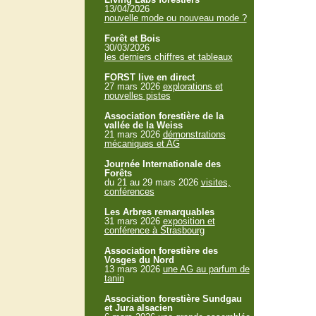
13/04/2026
nouvelle mode ou nouveau mode ?
Forêt et Bois
30/03/2026
les derniers chiffres et tableaux
FORST live en direct
27 mars 2026
explorations et
nouvelles pistes
Association forestière de la
vallée de la Weiss
21 mars 2026
démonstrations
mécaniques et AG
Journée Internationale des
Forêts
du 21 au 29 mars 2026
visites,
conférences
Les Arbres remarquables
31 mars 2026
exposition et
conférence à Strasbourg
Association forestière des
Vosges du Nord
13 mars 2026
une AG au parfum de
tanin
Association forestière Sundgau
et Jura alsacien