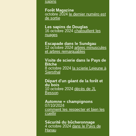
sapins
Forêt Magazine
octobre 2024
le dernier numéro est
de sortie
Les sapins de Douglas
16 octobre 2024
chatouillent les
nuages
Escapade dans le Sundgau
12 octobre 2024
arbres minuscules
et arbres remarquables
Visite de scierie dans le Pays de
Bitche
8 octobre 2024
la scierie Lejeune à
Siersthal
Départ d'un géant de la forêt et
du bois
10 octobre 2024
décès de JL
Besson
Automne = champignons
07/10/2024
comment les respecter et bien les
cueillir
Sécurité du bûcheronnage
4 octobre 2024
dans le Pays de
Hanau