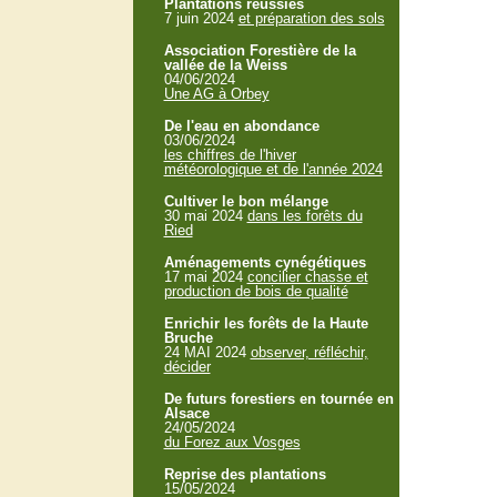
Plantations réussies
7 juin 2024
et préparation des sols
Association Forestière de la
vallée de la Weiss
04/06/2024
Une AG à Orbey
De l'eau en abondance
03/06/2024
les chiffres de l'hiver
météorologique et de l'année 2024
Cultiver le bon mélange
30 mai 2024
dans les forêts du
Ried
Aménagements cynégétiques
17 mai 2024
concilier chasse et
production de bois de qualité
Enrichir les forêts de la Haute
Bruche
24 MAI 2024
observer, réfléchir,
décider
De futurs forestiers en tournée en
Alsace
24/05/2024
du Forez aux Vosges
Reprise des plantations
15/05/2024