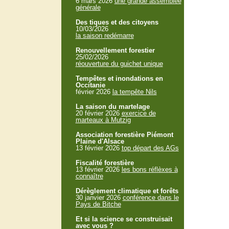
6 mars 2026
une grande assemblée
générale
Des tiques et des citoyens
10/03/2026
la saison redémarre
Renouvellement forestier
25/02/2026
réouverture du guichet unique
Tempêtes et inondations en
Occitanie
février 2026
la tempête Nils
La saison du martelage
20 février 2026
exercice de
marteaux à Mutzig
Association forestière Piémont
Plaine d'Alsace
13 février 2026
top départ des AGs
Fiscalité forestière
13 février 2026
les bons réflèxes à
connaître
Dérèglement climatique et forêts
30 janvier 2026
conférence dans le
Pays de Bitche
Et si la science se construisait
avec vous ?