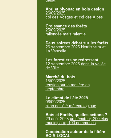
débat
Abri et bivouac en bois design
26/09/2025
col des Vosges et col des Alpes
Croissance des forêts
25/09/2025
rallongée mais ralentie
Deux soirées débat sur les forêts
26 septembre 2025
Herrlisheim et
La Vancelle
Les forestiers se redressent
12 septembre 2025
dans la vallée
de Villé
Marché du bois
15/09/2025
tension sur la matière en
septembre
Le climat de l'été 2025
06/09/2025
bilan de l'été météorologique
Bois et Forêts, quelles actions ?
29 août 2025
un sénateur, 200 élus
municipaux, 100 communes
Coopération autour de la filière
BOIS LOCAL