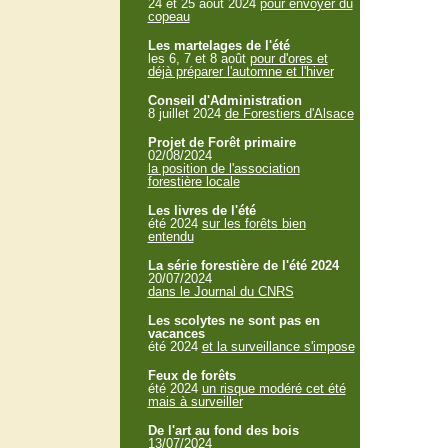
24 et 25 aout 2024
pour envoyer du
copeau
Les martelages de l'été
les 6, 7 et 8 août
pour d'ores et
déjà préparer l'automne et l'hiver
Conseil d'Administration
8 juillet 2024
de Forestiers d'Alsace
Projet de Forêt primaire
02/08/2024
la position de l'association
forestière locale
Les livres de l'été
été 2024
sur les forêts bien
entendu
La série forestière de l'été 2024
20/07/2024
dans le Journal du CNRS
Les scolytes ne sont pas en
vacances
été 2024
et la surveillance s'impose
Feux de forêts
été 2024
un risque modéré cet été
mais à surveiller
De l'art au fond des bois
13/07/2024