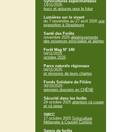
Sylvicultures expérimentales
13/11/2025
trucs et astuces pour le futur
Lumières sur le vivant
du 7 novembre au 27 avril 2026
une
exposition à Strasbourg
Santé des Forêts
novembre 2025
dépérissements
des essences principales et alertes
Forêt Mag N° 140
04/11/2025
octobre 2025
Parcs naturels régionaux
04/11/2025
et révisions de leurs chartes
Fonds Solidaire de Filière
30/10/2025
premiers dossiers en CHÊNE
Sécurité dans les forêts
24 octobre 2025
attention çà coupe
et çà pique
SMCC
17 octobre 2025
Sylviculture
Mélangée à Couvert Continu
Semis de forêts