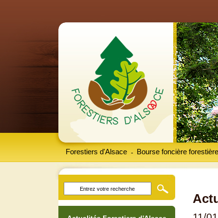
Forestiers d'Alsace
Bourse foncière forestièr
-
Actu
11/0