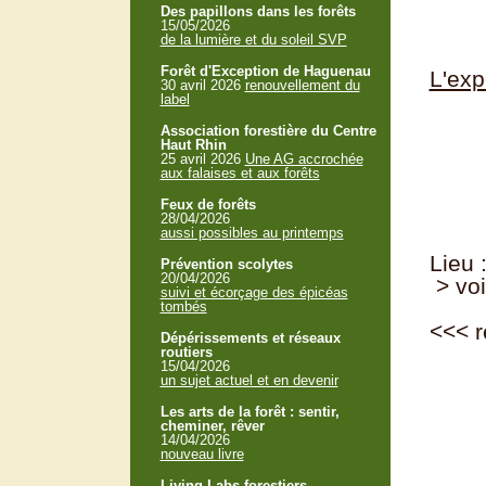
Des papillons dans les forêts
15/05/2026
de la lumière et du soleil SVP
Forêt d'Exception de Haguenau
L'exp
30 avril 2026
renouvellement du
label
Association forestière du Centre
Haut Rhin
25 avril 2026
Une AG accrochée
aux falaises et aux forêts
Feux de forêts
28/04/2026
aussi possibles au printemps
Lieu
Prévention scolytes
20/04/2026
> voi
suivi et écorçage des épicéas
tombés
<<<
r
Dépérissements et réseaux
routiers
15/04/2026
un sujet actuel et en devenir
Les arts de la forêt : sentir,
cheminer, rêver
14/04/2026
nouveau livre
Living Labs forestiers