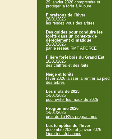
29 janvier 2026
comprendre et
protéger la forêt à Aubure
Floraisons de l'hiver
28/01/2026
les rendez vous des arbres
Des guides pour conduire les
forêts dans un contexte de
dérèglement climatique
20/01/2026
par le réseau RMT AFORCE
Filière forêt bois du Grand Est
18/01/2026
des chiffres et des faits
Neige et forêts
Hiver 2026
laisser la rentrer au pied
des arbres
Les mots de 2025
14/01/2026
pour éviter les maux de 2026
Programme 2026
14/01/2026
près de 15 RVs programmés
Les tempêtes de l'hiver
décembre 2025 et janvier 2026
Goretti et Johannes