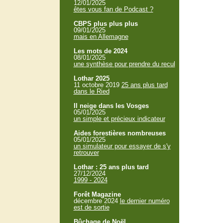
12/01/2025
êtes vous fan de Podcast ?
CBPS plus plus plus
09/01/2025
mais en Allemagne
Les mots de 2024
08/01/2025
une synthèse pour prendre du recul
Lothar 2025
11 octobre 2019
25 ans plus tard
dans le Ried
Il neige dans les Vosges
05/01/2025
un simple et précieux indicateur
Aides forestières nombreuses
05/01/2025
un simulateur pour essayer de s'y
retrouver
Lothar : 25 ans plus tard
27/12/2024
1999 - 2024
Forêt Magazine
décembre 2024
le dernier numéro
est de sortie
Bûchage de Noël