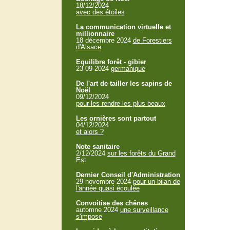
18/12/2024
avec des étoiles
La communication virtuelle et
millionnaire
18 décembre 2024
de Forestiers
d'Alsace
Equilibre forêt - gibier
23-09-2024
germanique
De l'art de tailler les sapins de
Noël
09/12/2024
pour les rendre les plus beaux
Les ornières sont partout
04/12/2024
et alors ?
Note sanitaire
2/12/2024
sur les forêts du Grand
Est
Dernier Conseil d'Administration
29 novembre 2024
pour un bilan de
l'année quasi écoulée
Convoitise des chênes
automne 2024
une surveillance
s'impose