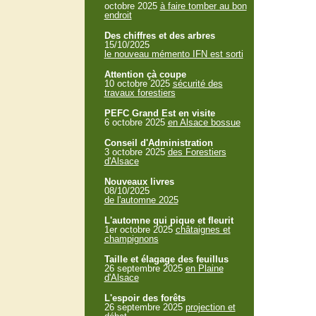
octobre 2025
à faire tomber au bon
endroit
Des chiffres et des arbres
15/10/2025
le nouveau mémento IFN est sorti
Attention çà coupe
10 octobre 2025
sécurité des
travaux forestiers
PEFC Grand Est en visite
6 octobre 2025
en Alsace bossue
Conseil d'Administration
3 octobre 2025
des Forestiers
d'Alsace
Nouveaux livres
08/10/2025
de l'automne 2025
L'automne qui pique et fleurit
1er octobre 2025
châtaignes et
champignons
Taille et élagage des feuillus
26 septembre 2025
en Plaine
d'Alsace
L'espoir des forêts
26 septembre 2025
projection et