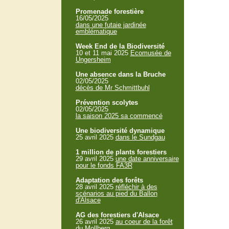
Promenade forestière
16/05/2025
dans une futaie jardinée
emblématique
Week End de la Biodiversité
10 et 11 mai 2025
Ecomusée de
Ungersheim
Une absence dans la Bruche
02/05/2025
décès de Mr Schmittbuhl
Prévention scolytes
02/05/2025
la saison 2025 sa commencé
Une biodiversité dynamique
25 avril 2025
dans le Sundgau
1 million de plants forestiers
29 avril 2025
une date anniversaire
pour le fonds FA3R
Adaptation des forêts
28 avril 2025
réfléchir à des
scénarios au pied du Ballon
d'Alsace
AG des forestiers d'Alsace
26 avril 2025
au coeur de la forêt
du Mollberg