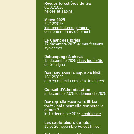
Revues forestières du GE
06/01/2026
neiges et sapins
Meteo 2025
22/12/2025
les températures grimpent
doucement mais sûrement
Le Chant des forêts
17 décembre 2025
et ses frissons
sylvestres
Débusquage à cheval
13 décembre 2025
dans les forêts
du Sundgau
Des jeux sous le sapin de Noël
15/12/2025
et bien entendu des jeux forestiers
Conseil d'Administration
5 décembre 2025
le dernier de 2025
Dans quelle mesure la filière
forêt - bois peut elle tempérer le
climat ?
le 10 décembre 2025
conférence
Les explorateurs du futur
19 et 20 novembre
Forest Innov