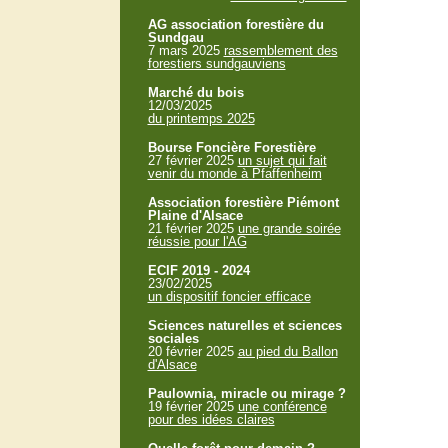
AG association forestière du
Sundgau
7 mars 2025
rassemblement des
forestiers sundgauviens
Marché du bois
12/03/2025
du printemps 2025
Bourse Foncière Forestière
27 février 2025
un sujet qui fait
venir du monde à Pfaffenheim
Association forestière Piémont
Plaine d'Alsace
21 février 2025
une grande soirée
réussie pour l'AG
ECIF 2019 - 2024
23/02/2025
un dispositif foncier efficace
Sciences naturelles et sciences
sociales
20 février 2025
au pied du Ballon
d'Alsace
Paulownia, miracle ou mirage ?
19 février 2025
une conférence
pour des idées claires