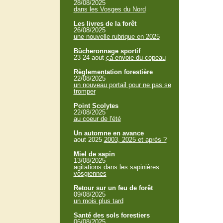
28/08/2025
dans les Vosges du Nord
Les livres de la forêt
26/08/2025
une nouvelle rubrique en 2025
Bûcheronnage sportif
23-24 aout
çà envoie du copeau
Règlementation forestière
22/08/2025
un nouveau portail pour ne pas se
tromper
Point Scolytes
22/08/2025
au coeur de l'été
Un automne en avance
aout 2025
2003, 2025 et après ?
Miel de sapin
13/08/2025
agitations dans les sapinières
vosgiennes
Retour sur un feu de forêt
09/08/2025
un mois plus tard
Santé des sols forestiers
06/08/2025