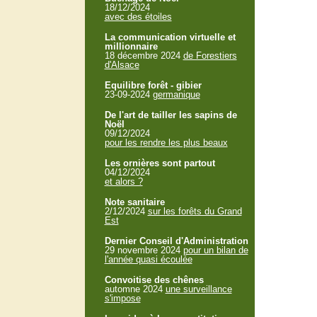
18/12/2024
avec des étoiles
La communication virtuelle et
millionnaire
18 décembre 2024
de Forestiers
d'Alsace
Equilibre forêt - gibier
23-09-2024
germanique
De l'art de tailler les sapins de
Noël
09/12/2024
pour les rendre les plus beaux
Les ornières sont partout
04/12/2024
et alors ?
Note sanitaire
2/12/2024
sur les forêts du Grand
Est
Dernier Conseil d'Administration
29 novembre 2024
pour un bilan de
l'année quasi écoulée
Convoitise des chênes
automne 2024
une surveillance
s'impose