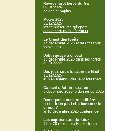
Revues forestières du GE
06/01/2026
neiges et sapins
Meteo 2025
22/12/2025
les températures grimpent
doucement mais sûrement
Le Chant des forêts
17 décembre 2025
et ses frissons
sylvestres
Débusquage à cheval
13 décembre 2025
dans les forêts
du Sundgau
Des jeux sous le sapin de Noël
15/12/2025
et bien entendu des jeux forestiers
Conseil d'Administration
5 décembre 2025
le dernier de 2025
Dans quelle mesure la filière
forêt - bois peut elle tempérer le
climat ?
le 10 décembre 2025
conférence
Les explorateurs du futur
19 et 20 novembre
Forest Innov