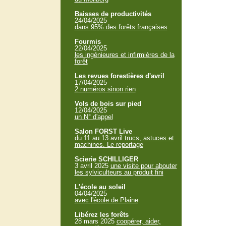
Baisses de productivités
24/04/2025
dans 95% des forêts françaises
Fourmis
22/04/2025
les ingénieures et infirmières de la
forêt
Les revues forestières d'avril
17/04/2025
2 numéros sinon rien
Vols de bois sur pied
12/04/2025
un N° d'appel
Salon FORST Live
du 11 au 13 avril
trucs, astuces et
machines. Le reportage
Scierie SCHILLIGER
3 avril 2025
une visite pour abouter
les sylviculteurs au produit fini
L'école au soleil
04/04/2025
avec l'école de Plaine
Libérez les forêts
28 mars 2025
coopérer, aider,