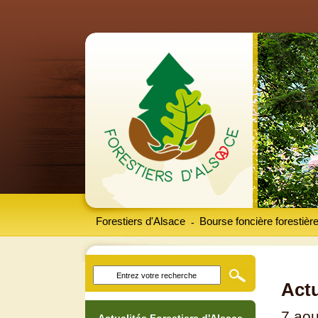
Forestiers d'Alsace
Bourse foncière forestièr
-
Actu
7 aou