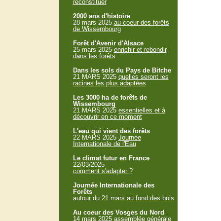
reconstituer
2000 ans d'histoire
28 mars 2025
au coeur des forêts
de Wissembourg
Forêt d'Avenir d'Alsace
25 mars 2025
enrichir et rebondir
dans les forêts
Dans les sols du Pays de Bitche
21 MARS 2025
quelles seront les
racines les plus adaptées
Les 3000 ha de forêts de
Wissembourg
21 MARS 2025
essentielles et à
découvrir en ce moment
L'eau qui vient des forêts
22 MARS 2025
Journée
Internationale de l'Eau
Le climat futur en France
22/03/2025
comment s'adapter ?
Journée Internationale des
Forêts
autour du 21 mars
au fond des bois
Au coeur des Vosges du Nord
14 mars 2025
assemblée générale