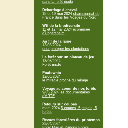
dans la forêt école
Débardage à cheval
18 et 19 mai 2024
championnat de
France dans les Vosges du Nord
WE de la biodiversité
11 et 12 mai 2024
écomusée
d'Ungersheim
Au fil de la laine
13/05/2024
pour protéger les plantations
La forêt sur un plateau de jeu
13/05/2024
Forêt mixte
Paulownia
12/05/2024
le miracle proche du mirage
Voyage au coeur de nos forêts
9/05/2024
les documentaires
d'ARTE
Retours sur coupes
mars 2024
5 coupes, 5 projets, 5
forêts
Revues forestières du printemps
23/04/2024
Forêt Mag et Parlons Forêts