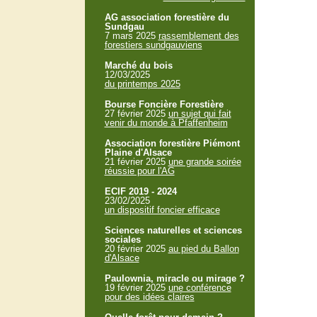
AG association forestière du
Sundgau
7 mars 2025
rassemblement des
forestiers sundgauviens
Marché du bois
12/03/2025
du printemps 2025
Bourse Foncière Forestière
27 février 2025
un sujet qui fait
venir du monde à Pfaffenheim
Association forestière Piémont
Plaine d'Alsace
21 février 2025
une grande soirée
réussie pour l'AG
ECIF 2019 - 2024
23/02/2025
un dispositif foncier efficace
Sciences naturelles et sciences
sociales
20 février 2025
au pied du Ballon
d'Alsace
Paulownia, miracle ou mirage ?
19 février 2025
une conférence
pour des idées claires