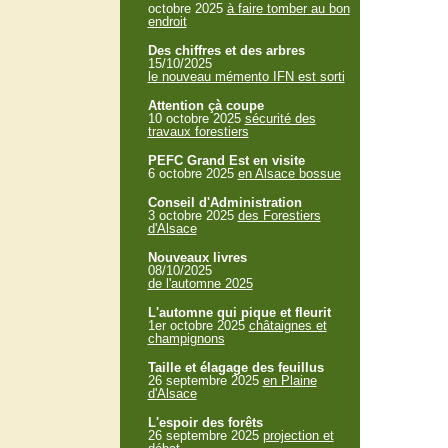
octobre 2025
à faire tomber au bon
endroit
Des chiffres et des arbres
15/10/2025
le nouveau mémento IFN est sorti
Attention çà coupe
10 octobre 2025
sécurité des
travaux forestiers
PEFC Grand Est en visite
6 octobre 2025
en Alsace bossue
Conseil d'Administration
3 octobre 2025
des Forestiers
d'Alsace
Nouveaux livres
08/10/2025
de l'automne 2025
L'automne qui pique et fleurit
1er octobre 2025
châtaignes et
champignons
Taille et élagage des feuillus
26 septembre 2025
en Plaine
d'Alsace
L'espoir des forêts
26 septembre 2025
projection et