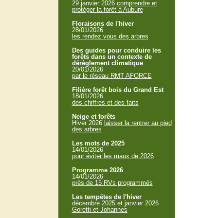
29 janvier 2026
comprendre et
protéger la forêt à Aubure
Floraisons de l'hiver
28/01/2026
les rendez vous des arbres
Des guides pour conduire les
forêts dans un contexte de
dérèglement climatique
20/01/2026
par le réseau RMT AFORCE
Filière forêt bois du Grand Est
18/01/2026
des chiffres et des faits
Neige et forêts
Hiver 2026
laisser la rentrer au pied
des arbres
Les mots de 2025
14/01/2026
pour éviter les maux de 2026
Programme 2026
14/01/2026
près de 15 RVs programmés
Les tempêtes de l'hiver
décembre 2025 et janvier 2026
Goretti et Johannes