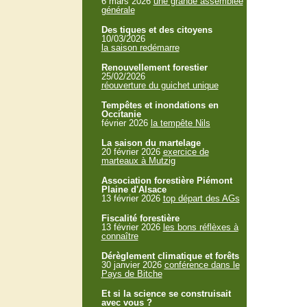
6 mars 2026
une grande assemblée
générale
Des tiques et des citoyens
10/03/2026
la saison redémarre
Renouvellement forestier
25/02/2026
réouverture du guichet unique
Tempêtes et inondations en
Occitanie
février 2026
la tempête Nils
La saison du martelage
20 février 2026
exercice de
marteaux à Mutzig
Association forestière Piémont
Plaine d'Alsace
13 février 2026
top départ des AGs
Fiscalité forestière
13 février 2026
les bons réflèxes à
connaître
Dérèglement climatique et forêts
30 janvier 2026
conférence dans le
Pays de Bitche
Et si la science se construisait
avec vous ?