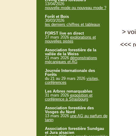
13/04/2026
nouvelle mode ou nouveau mode ?
Forêt et Bois
30/03/2026
les derniers chiffres et tableaux
> voi
FORST live en direct
27 mars 2026
explorations et
nouvelles pistes
<<<
r
Association forestière de la
vallée de la Weiss
21 mars 2026
démonstrations
mécaniques et AG
Journée Internationale des
Forêts
du 21 au 29 mars 2026
visites,
conférences
Les Arbres remarquables
31 mars 2026
exposition et
conférence à Strasbourg
Association forestière des
Vosges du Nord
13 mars 2026
une AG au parfum de
tanin
Association forestière Sundgau
et Jura alsacien