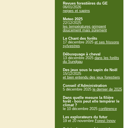
Revues forestières du GE
06/01/2026
neiges et sapins
Meteo 2025
22/12/2025
les températures grimpent
doucement mais sûrement
Le Chant des forêts
17 décembre 2025
et ses frissons
sylvestres
Débusquage à cheval
13 décembre 2025
dans les forêts
du Sundgau
Des jeux sous le sapin de Noël
15/12/2025
et bien entendu des jeux forestiers
Conseil d'Administration
5 décembre 2025
le dernier de 2025
Dans quelle mesure la filière
forêt - bois peut elle tempérer le
climat ?
le 10 décembre 2025
conférence
Les explorateurs du futur
19 et 20 novembre
Forest Innov