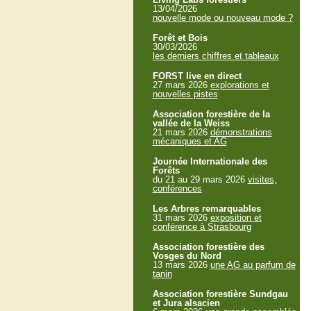
13/04/2026
nouvelle mode ou nouveau mode ?
Forêt et Bois
30/03/2026
les derniers chiffres et tableaux
FORST live en direct
27 mars 2026
explorations et
nouvelles pistes
Association forestière de la
vallée de la Weiss
21 mars 2026
démonstrations
mécaniques et AG
Journée Internationale des
Forêts
du 21 au 29 mars 2026
visites,
conférences
Les Arbres remarquables
31 mars 2026
exposition et
conférence à Strasbourg
Association forestière des
Vosges du Nord
13 mars 2026
une AG au parfum de
tanin
Association forestière Sundgau
et Jura alsacien