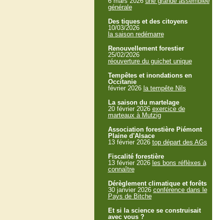
6 mars 2026
une grande assemblée
générale
Des tiques et des citoyens
10/03/2026
la saison redémarre
Renouvellement forestier
25/02/2026
réouverture du guichet unique
Tempêtes et inondations en
Occitanie
février 2026
la tempête Nils
La saison du martelage
20 février 2026
exercice de
marteaux à Mutzig
Association forestière Piémont
Plaine d'Alsace
13 février 2026
top départ des AGs
Fiscalité forestière
13 février 2026
les bons réflèxes à
connaître
Dérèglement climatique et forêts
30 janvier 2026
conférence dans le
Pays de Bitche
Et si la science se construisait
avec vous ?