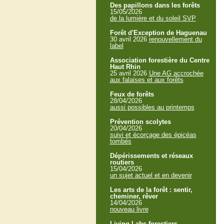
Des papillons dans les forêts
15/05/2026
de la lumière et du soleil SVP
Forêt d'Exception de Haguenau
30 avril 2026
renouvellement du
label
Association forestière du Centre
Haut Rhin
25 avril 2026
Une AG accrochée
aux falaises et aux forêts
Feux de forêts
28/04/2026
aussi possibles au printemps
Prévention scolytes
20/04/2026
suivi et écorçage des épicéas
tombés
Dépérissements et réseaux
routiers
15/04/2026
un sujet actuel et en devenir
Les arts de la forêt : sentir,
cheminer, rêver
14/04/2026
nouveau livre
Living Labs forestiers