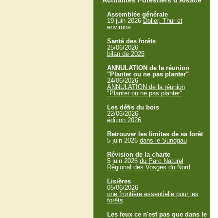
Actualités Forestiers d'Alsace
Assemblée générale
19 juin 2026
Doller, Thur et
environs
Santé des forêts
25/06/2026
bilan de 2025
ANNULATION de la réunion
"Planter ou ne pas planter"
24/06/2026
ANNULATION de la réunion
"Planter ou ne pas planter"
Les défis du bois
22/06/2026
édition 2026
Retrouver les limites de sa forêt
5 juin 2026
dans le Sundgau
Révision de la charte
5 juin 2026
du Parc Naturel
Régional des Vosges du Nord
Lisières
05/06/2026
une frontière essentielle pour les
forêts
Les feux ce n'est pas que dans le