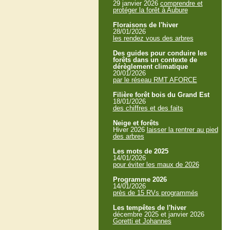
29 janvier 2026
comprendre et
protéger la forêt à Aubure
Floraisons de l'hiver
28/01/2026
les rendez vous des arbres
Des guides pour conduire les
forêts dans un contexte de
dérèglement climatique
20/01/2026
par le réseau RMT AFORCE
Filière forêt bois du Grand Est
18/01/2026
des chiffres et des faits
Neige et forêts
Hiver 2026
laisser la rentrer au pied
des arbres
Les mots de 2025
14/01/2026
pour éviter les maux de 2026
Programme 2026
14/01/2026
près de 15 RVs programmés
Les tempêtes de l'hiver
décembre 2025 et janvier 2026
Goretti et Johannes