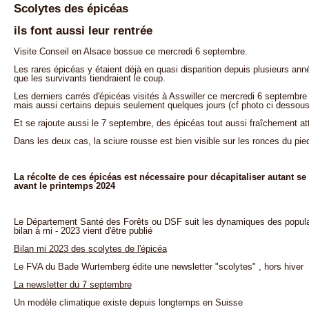
Scolytes des épicéas
ils font aussi leur rentrée
Visite Conseil en Alsace bossue ce mercredi 6 septembre.
Les rares épicéas y étaient déjà en quasi disparition depuis plusieurs an
que les survivants tiendraient le coup.
Les derniers carrés d'épicéas visités à Asswiller ce mercredi 6 septembre o
mais aussi certains depuis seulement quelques jours (cf photo ci dessous
Et se rajoute aussi le 7 septembre, des épicéas tout aussi fraîchement a
Dans les deux cas, la sciure rousse est bien visible sur les ronces du pied
La récolte de ces épicéas est nécessaire pour décapitaliser autant se 
avant le printemps 2024
Le Département Santé des Forêts ou DSF suit les dynamiques des popula
bilan à mi - 2023 vient d'être publié
Bilan mi 2023 des scolytes de l'épicéa
Le FVA du Bade Wurtemberg édite une newsletter "scolytes" , hors hiver
La newsletter du 7 septembre
Un modèle climatique existe depuis longtemps en Suisse