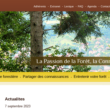
Adhérents
-
Extranet
-
Lexique
-
FAQ
-
Agenda
-
Contact
e forestière
Partager des connaissances
Entretenir votre forêt
-
-
-
Actualites
7 septembre 2023