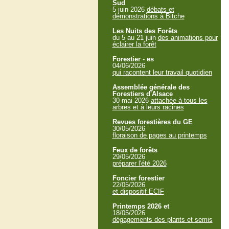
Sud
5 juin 2026
débats et
démonstrations à Bitche
Les Nuits des Forêts
du 5 au 21 juin
des animations pour
éclairer la forêt
Forestier - es
04/06/2026
qui racontent leur travail quotidien
Assemblée générale des
Forestiers d'Alsace
30 mai 2026
attachée à tous les
arbres et à leurs racines
Revues forestières du GE
30/05/2026
floraison de pages au printemps
Feux de forêts
29/05/2026
préparer l'été 2026
Foncier forestier
22/05/2026
et dispositif ECIF
Printemps 2026 et
18/05/2026
dégagements des plants et semis