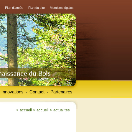
-
Plan d'accès
-
Plan du site
-
Mentions légales
Innovations
Contact
Partenaires
-
-
>
accueil
>
accueil
>
actualites