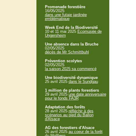
Promenade forestière
16/05/2025
dans une futaie jardinée
emblématique
Week End de la Biodiversité
10 et 11 mai 2025
Ecomusée de
Ungersheim
Une absence dans la Bruche
02/05/2025
décès de Mr Schmittbuhl
Prévention scolytes
02/05/2025
la saison 2025 sa commencé
Une biodiversité dynamique
25 avril 2025
dans le Sundgau
1 million de plants forestiers
29 avril 2025
une date anniversaire
pour le fonds FA3R
Adaptation des forêts
28 avril 2025
réfléchir à des
scénarios au pied du Ballon
d'Alsace
AG des forestiers d'Alsace
26 avril 2025
au coeur de la forêt
du Mollberg