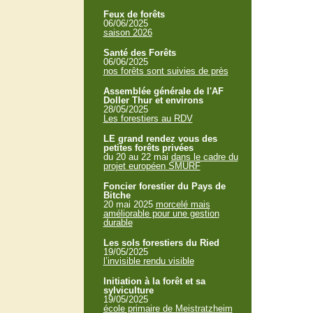
Feux de forêts
06/06/2025
saison 2026
Santé des Forêts
06/06/2025
nos forêts sont suivies de près
Assemblée générale de l'AF
Doller Thur et environs
28/05/2025
Les forestiers au RDV
LE grand rendez vous des
petites forêts privées
du 20 au 22 mai
dans le cadre du
projet européen SMURF
Foncier forestier du Pays de
Bitche
20 mai 2025
morcelé mais
améliorable pour une gestion
durable
Les sols forestiers du Ried
19/05/2025
l’invisible rendu visible
Initiation à la forêt et sa
sylviculture
19/05/2025
école primaire de Meistratzheim