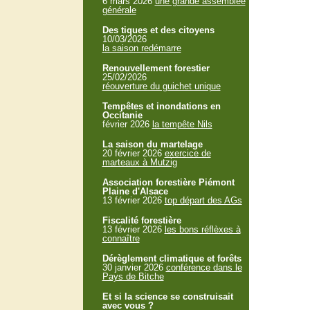
6 mars 2026
une grande assemblée
générale
Des tiques et des citoyens
10/03/2026
la saison redémarre
Renouvellement forestier
25/02/2026
réouverture du guichet unique
Tempêtes et inondations en
Occitanie
février 2026
la tempête Nils
La saison du martelage
20 février 2026
exercice de
marteaux à Mutzig
Association forestière Piémont
Plaine d'Alsace
13 février 2026
top départ des AGs
Fiscalité forestière
13 février 2026
les bons réflèxes à
connaître
Dérèglement climatique et forêts
30 janvier 2026
conférence dans le
Pays de Bitche
Et si la science se construisait
avec vous ?