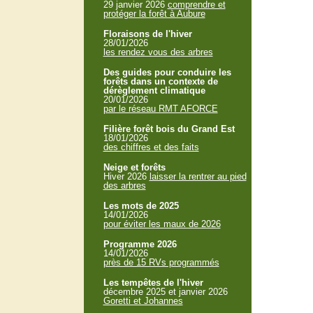
29 janvier 2026
comprendre et
protéger la forêt à Aubure
Floraisons de l'hiver
28/01/2026
les rendez vous des arbres
Des guides pour conduire les
forêts dans un contexte de
dérèglement climatique
20/01/2026
par le réseau RMT AFORCE
Filière forêt bois du Grand Est
18/01/2026
des chiffres et des faits
Neige et forêts
Hiver 2026
laisser la rentrer au pied
des arbres
Les mots de 2025
14/01/2026
pour éviter les maux de 2026
Programme 2026
14/01/2026
près de 15 RVs programmés
Les tempêtes de l'hiver
décembre 2025 et janvier 2026
Goretti et Johannes