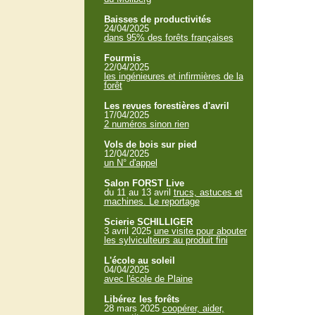
Baisses de productivités
24/04/2025
dans 95% des forêts françaises
Fourmis
22/04/2025
les ingénieures et infirmières de la
forêt
Les revues forestières d'avril
17/04/2025
2 numéros sinon rien
Vols de bois sur pied
12/04/2025
un N° d'appel
Salon FORST Live
du 11 au 13 avril
trucs, astuces et
machines. Le reportage
Scierie SCHILLIGER
3 avril 2025
une visite pour abouter
les sylviculteurs au produit fini
L'école au soleil
04/04/2025
avec l'école de Plaine
Libérez les forêts
28 mars 2025
coopérer, aider,