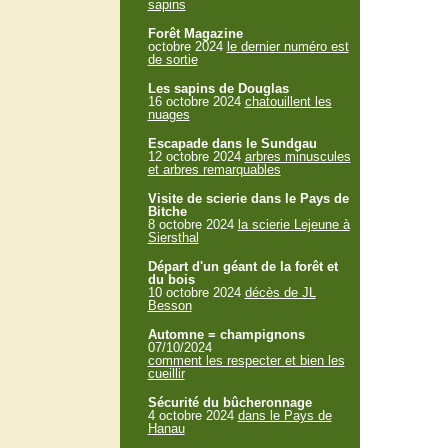
sapins
Forêt Magazine
octobre 2024
le dernier numéro est
de sortie
Les sapins de Douglas
16 octobre 2024
chatouillent les
nuages
Escapade dans le Sundgau
12 octobre 2024
arbres minuscules
et arbres remarquables
Visite de scierie dans le Pays de
Bitche
8 octobre 2024
la scierie Lejeune à
Siersthal
Départ d'un géant de la forêt et
du bois
10 octobre 2024
décès de JL
Besson
Automne = champignons
07/10/2024
comment les respecter et bien les
cueillir
Sécurité du bûcheronnage
4 octobre 2024
dans le Pays de
Hanau