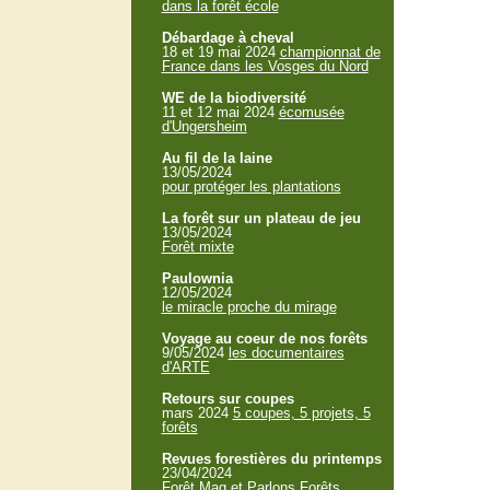
dans la forêt école
Débardage à cheval
18 et 19 mai 2024
championnat de
France dans les Vosges du Nord
WE de la biodiversité
11 et 12 mai 2024
écomusée
d'Ungersheim
Au fil de la laine
13/05/2024
pour protéger les plantations
La forêt sur un plateau de jeu
13/05/2024
Forêt mixte
Paulownia
12/05/2024
le miracle proche du mirage
Voyage au coeur de nos forêts
9/05/2024
les documentaires
d'ARTE
Retours sur coupes
mars 2024
5 coupes, 5 projets, 5
forêts
Revues forestières du printemps
23/04/2024
Forêt Mag et Parlons Forêts