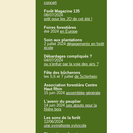
concert
Forêt Magazine 135
08/07/2024
prêt pour les JO de cet été !
Foires forestières
été 2024
en Europe
Soin aux plantations
2 juillet 2024
dégagements en forêt
école
Débardages compliqués ?
04/07/2024
ou s'enfuir par la voie des airs ?
Fête des bûcherons
les 5,6 et 7 juillet
de Schirrhein
Association forestière Centre
Haut Rhin
15 juin 2024
assemblée générale
L'avenir du peuplier
14 juin 2024
ses atouts pour la
filière bois
Les sons de la forêt
12/06/2024
une symphonie sylvicole