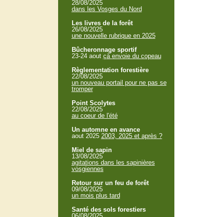
28/08/2025
dans les Vosges du Nord
Les livres de la forêt
26/08/2025
une nouvelle rubrique en 2025
Bûcheronnage sportif
23-24 aout
çà envoie du copeau
Règlementation forestière
22/08/2025
un nouveau portail pour ne pas se
tromper
Point Scolytes
22/08/2025
au coeur de l'été
Un automne en avance
aout 2025
2003, 2025 et après ?
Miel de sapin
13/08/2025
agitations dans les sapinières
vosgiennes
Retour sur un feu de forêt
09/08/2025
un mois plus tard
Santé des sols forestiers
06/08/2025