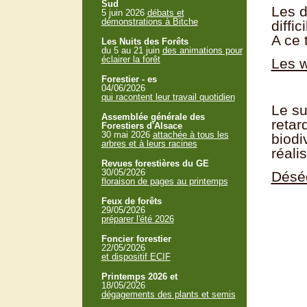
Sud
Les d
5 juin 2026
débats et
démonstrations à Bitche
diffi
A ce 
Les Nuits des Forêts
du 5 au 21 juin
des animations pour
éclairer la forêt
Les w
Forestier - es
04/06/2026
qui racontent leur travail quotidien
Le su
Assemblée générale des
retar
Forestiers d'Alsace
30 mai 2026
attachée à tous les
biodi
arbres et à leurs racines
réali
Revues forestières du GE
30/05/2026
Déséq
floraison de pages au printemps
Feux de forêts
29/05/2026
préparer l'été 2026
Foncier forestier
22/05/2026
et dispositif ECIF
Printemps 2026 et
18/05/2026
dégagements des plants et semis