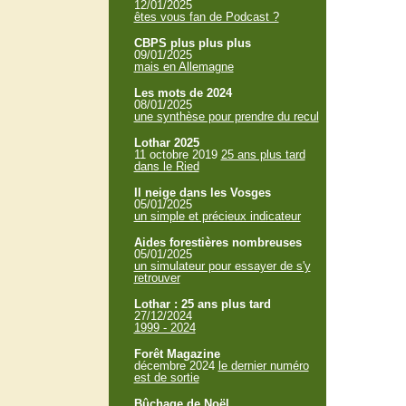
12/01/2025
êtes vous fan de Podcast ?
CBPS plus plus plus
09/01/2025
mais en Allemagne
Les mots de 2024
08/01/2025
une synthèse pour prendre du recul
Lothar 2025
11 octobre 2019
25 ans plus tard
dans le Ried
Il neige dans les Vosges
05/01/2025
un simple et précieux indicateur
Aides forestières nombreuses
05/01/2025
un simulateur pour essayer de s'y
retrouver
Lothar : 25 ans plus tard
27/12/2024
1999 - 2024
Forêt Magazine
décembre 2024
le dernier numéro
est de sortie
Bûchage de Noël