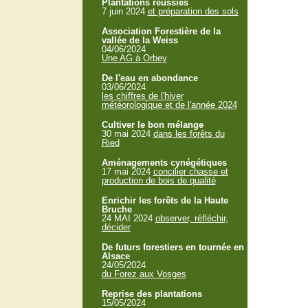
Plantations réussies
7 juin 2024
et préparation des sols
Association Forestière de la
vallée de la Weiss
04/06/2024
Une AG à Orbey
De l'eau en abondance
03/06/2024
les chiffres de l'hiver
météorologique et de l'année 2024
Cultiver le bon mélange
30 mai 2024
dans les forêts du
Ried
Aménagements cynégétiques
17 mai 2024
concilier chasse et
production de bois de qualité
Enrichir les forêts de la Haute
Bruche
24 MAI 2024
observer, réfléchir,
décider
De futurs forestiers en tournée en
Alsace
24/05/2024
du Forez aux Vosges
Reprise des plantations
15/05/2024