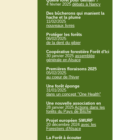
Quelle forêt pour demain ?
4 février 2025
débats à Nancy
Des bûcherons qui manient la
hache et la plume
11/02/2025
nouveaux livres
Protéger les forêts
06/02/2025
de la dent du gibier
Coopérative forestière Forêt d'Ici
30 janvier 2025
assemblée
générale en Alsace
Premières floraisons 2025
05/02/2025
au coeur de l'hiver
Une forêt éponge
31/01/2025
dans un concept "One Health"
Une nouvelle association en
28 janvier 2025
Actions dans les
forêts du Pays de Bitche
Projet européen SMURF
20 décembre 2024
avec les
Forestiers d'Alsace
La Forêt à écouter