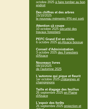
octobre 2025
à faire tomber au bon
endroit
Des chiffres et des arbres
15/10/2025
le nouveau mémento IFN est sorti
Attention çà coupe
10 octobre 2025
sécurité des
travaux forestiers
PEFC Grand Est en visite
6 octobre 2025
en Alsace bossue
Conseil d'Administration
3 octobre 2025
des Forestiers
d'Alsace
Nouveaux livres
08/10/2025
de l'automne 2025
L'automne qui pique et fleurit
1er octobre 2025
châtaignes et
champignons
Taille et élagage des feuillus
26 septembre 2025
en Plaine
d'Alsace
L'espoir des forêts
26 septembre 2025
projection et