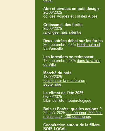
débat
Abri et bivouac en bois design
26/09/2025
col des Vosges et col des Alpes
Croissance des forêts
25/09/2025
rallongée mais ralentie
Deux soirées débat sur les forêts
26 septembre 2025
Herrlisheim et
La Vancelle
Les forestiers se redressent
12 septembre 2025
dans la vallée
de Villé
Marché du bois
15/09/2025
tension sur la matière en
septembre
Le climat de l'été 2025
06/09/2025
bilan de l'été météorologique
Bois et Forêts, quelles actions ?
29 août 2025
un sénateur, 200 élus
municipaux, 100 communes
Coopération autour de la filière
BOIS LOCAL