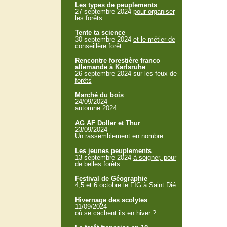
Les types de peuplements
27 septembre 2024
pour organiser
les forêts
Tente ta science
30 septembre 2024
et le métier de
conseillère forêt
Rencontre forestière franco
allemande à Karlsruhe
26 septembre 2024
sur les feux de
forêts
Marché du bois
24/09/2024
automne 2024
AG AF Doller et Thur
23/09/2024
Un rassemblement en nombre
Les jeunes peuplements
13 septembre 2024
à soigner, pour
de belles forêts
Festival de Géographie
4,5 et 6 octobre
le FIG à Saint Dié
Hivernage des scolytes
11/09/2024
où se cachent ils en hiver ?