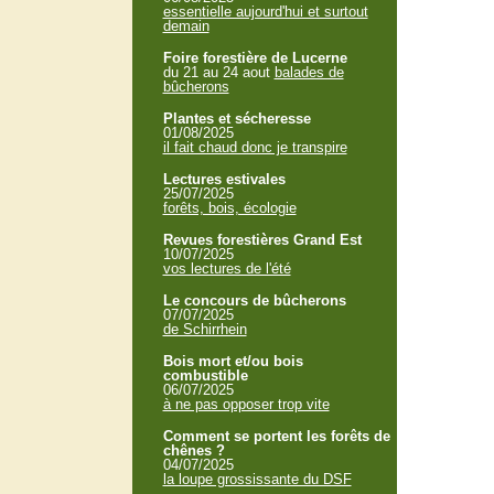
essentielle aujourd'hui et surtout
demain
Foire forestière de Lucerne
du 21 au 24 aout
balades de
bûcherons
Plantes et sécheresse
01/08/2025
il fait chaud donc je transpire
Lectures estivales
25/07/2025
forêts, bois, écologie
Revues forestières Grand Est
10/07/2025
vos lectures de l'été
Le concours de bûcherons
07/07/2025
de Schirrhein
Bois mort et/ou bois
combustible
06/07/2025
à ne pas opposer trop vite
Comment se portent les forêts de
chênes ?
04/07/2025
la loupe grossissante du DSF