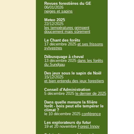
Revues forestières du GE
06/01/2026
neiges et sapins
Meteo 2025
22/12/2025
les températures grimpent
doucement mais sûrement
Le Chant des forêts
17 décembre 2025
et ses frissons
sylvestres
Débusquage à cheval
13 décembre 2025
dans les forêts
du Sundgau
Des jeux sous le sapin de Noël
15/12/2025
et bien entendu des jeux forestiers
Conseil d'Administration
5 décembre 2025
le dernier de 2025
Dans quelle mesure la filière
forêt - bois peut elle tempérer le
climat ?
le 10 décembre 2025
conférence
Les explorateurs du futur
19 et 20 novembre
Forest Innov