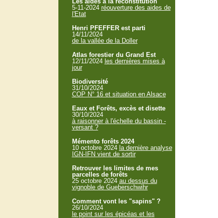
Les aides à la reconstitution
5-11-2024
réouverture des aides de
l'Etat
Henri PFEFFER est parti
14/11/2024
de la vallée de la Doller
Atlas forestier du Grand Est
12/11/2024
les dernières mises à
jour
Biodiversité
31/10/2024
COP N° 16 et situation en Alsace
Eaux et Forêts, excès et disette
30/10/2024
à raisonner à l'échelle du bassin -
versant ?
Mémento forêts 2024
10 octobre 2024
la dernière analyse
IGN-IFN vient de sortir
Retrouver les limites de mes
parcelles de forêts
25 octobre 2024
au dessus du
vignoble de Gueberschwihr
Comment vont les "sapins" ?
26/10/2024
le point sur les épicéas et les