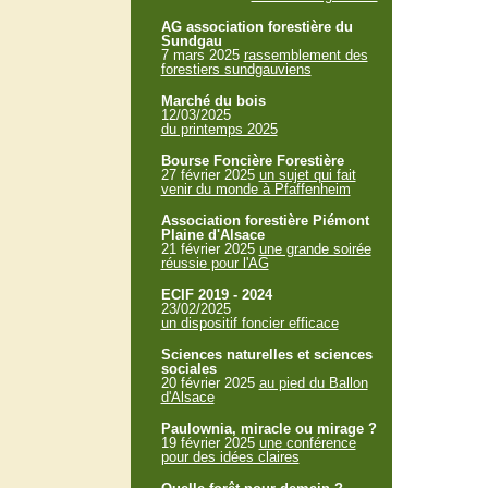
AG association forestière du
Sundgau
7 mars 2025
rassemblement des
forestiers sundgauviens
Marché du bois
12/03/2025
du printemps 2025
Bourse Foncière Forestière
27 février 2025
un sujet qui fait
venir du monde à Pfaffenheim
Association forestière Piémont
Plaine d'Alsace
21 février 2025
une grande soirée
réussie pour l'AG
ECIF 2019 - 2024
23/02/2025
un dispositif foncier efficace
Sciences naturelles et sciences
sociales
20 février 2025
au pied du Ballon
d'Alsace
Paulownia, miracle ou mirage ?
19 février 2025
une conférence
pour des idées claires