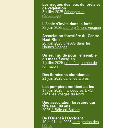
Les risques des feux de forêts et
de végétation
3 juillet 2025
échanges et
réseautage
L'école s'invite dans la forêt
23 juin 2025
sur le piémont vosgien
Association forestière du Centre
Haut Rhin
28 juin 2025
une AG dans les
Hautes Vosges
Un seul guide pour l'ensemble
du massif vosgien
1 juillet 2025
première journée de
formation
Des floraisons abondantes
21 juin 2025
dans les arbres
Les pompiers montent au feu
17 juin 2025
manoeuvres DFCI
dans les Vosges du Nord
Une association forestière qui
fête ses 100 ans
2025
à Bâle en Suisse
De l'Orient à l'Occident
10 et 11 juin 2025
la migration des
hêtres