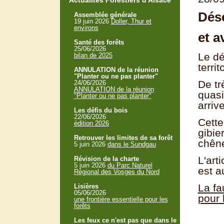
Actualités Forestiers d'Alsace
Désé
Assemblée générale
19 juin 2026
Doller, Thur et
environs
et a
Santé des forêts
25/06/2026
Le dé
bilan de 2025
terri
ANNULATION de la réunion
"Planter ou ne pas planter"
De tr
24/06/2026
ANNULATION de la réunion
quasi
"Planter ou ne pas planter"
arriv
Les défis du bois
22/06/2026
Cette
édition 2026
gibie
Retrouver les limites de sa forêt
chêne
5 juin 2026
dans le Sundgau
L'art
Révision de la charte
5 juin 2026
du Parc Naturel
est a
Régional des Vosges du Nord
La f
Lisières
05/06/2026
pour 
une frontière essentielle pour les
forêts
Les feux ce n'est pas que dans le