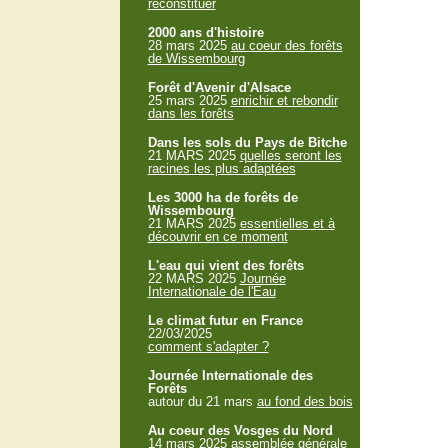
reconstituer
2000 ans d'histoire
28 mars 2025
au coeur des forêts
de Wissembourg
Forêt d'Avenir d'Alsace
25 mars 2025
enrichir et rebondir
dans les forêts
Dans les sols du Pays de Bitche
21 MARS 2025
quelles seront les
racines les plus adaptées
Les 3000 ha de forêts de
Wissembourg
21 MARS 2025
essentielles et à
découvrir en ce moment
L'eau qui vient des forêts
22 MARS 2025
Journée
Internationale de l'Eau
Le climat futur en France
22/03/2025
comment s'adapter ?
Journée Internationale des
Forêts
autour du 21 mars
au fond des bois
Au coeur des Vosges du Nord
14 mars 2025
assemblée générale