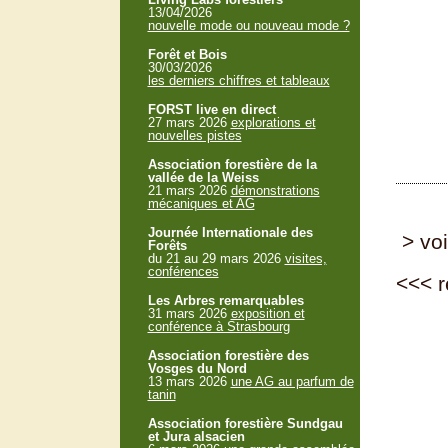
13/04/2026
nouvelle mode ou nouveau mode ?
Forêt et Bois
30/03/2026
les derniers chiffres et tableaux
FORST live en direct
27 mars 2026
explorations et
nouvelles pistes
Association forestière de la
vallée de la Weiss
21 mars 2026
démonstrations
mécaniques et AG
Journée Internationale des
> voi
Forêts
du 21 au 29 mars 2026
visites,
conférences
<<<
r
Les Arbres remarquables
31 mars 2026
exposition et
conférence à Strasbourg
Association forestière des
Vosges du Nord
13 mars 2026
une AG au parfum de
tanin
Association forestière Sundgau
et Jura alsacien