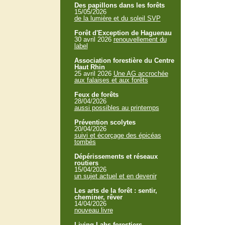
Des papillons dans les forêts
15/05/2026
de la lumière et du soleil SVP
Forêt d'Exception de Haguenau
30 avril 2026
renouvellement du
label
Association forestière du Centre
Haut Rhin
25 avril 2026
Une AG accrochée
aux falaises et aux forêts
Feux de forêts
28/04/2026
aussi possibles au printemps
Prévention scolytes
20/04/2026
suivi et écorçage des épicéas
tombés
Dépérissements et réseaux
routiers
15/04/2026
un sujet actuel et en devenir
Les arts de la forêt : sentir,
cheminer, rêver
14/04/2026
nouveau livre
Living Labs forestiers