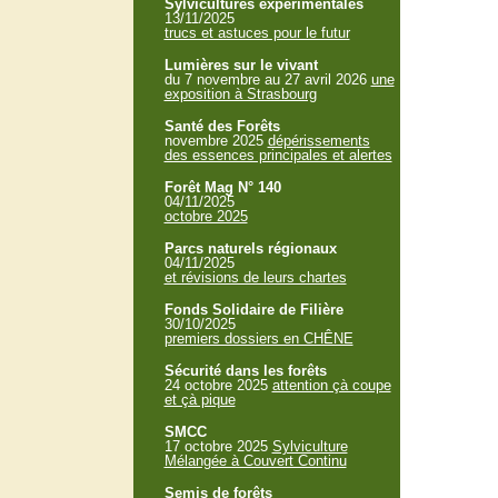
Sylvicultures expérimentales
13/11/2025
trucs et astuces pour le futur
Lumières sur le vivant
du 7 novembre au 27 avril 2026
une
exposition à Strasbourg
Santé des Forêts
novembre 2025
dépérissements
des essences principales et alertes
Forêt Mag N° 140
04/11/2025
octobre 2025
Parcs naturels régionaux
04/11/2025
et révisions de leurs chartes
Fonds Solidaire de Filière
30/10/2025
premiers dossiers en CHÊNE
Sécurité dans les forêts
24 octobre 2025
attention çà coupe
et çà pique
SMCC
17 octobre 2025
Sylviculture
Mélangée à Couvert Continu
Semis de forêts