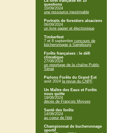
La forêt française en 10
questions
10/09/2024
une ressource inestimable
Portraits de forestiers alsaciens
06/09/2024
un livre papier et électronique
Timberfest
7 et 8 septembre
concours de
bûcheronnage à Sarrebourg
Forêts françaises : le défi
climatique
27/08/2024
un reportage de la chaîne Public
Sénat
Parlons Forêts du Grand Est
août 2024
la revue du CNPF
Un Maître des Eaux et Forêts
nous quitte
19/08/2024
décès de François Moyses
Santé des forêts
14/08/2024
au coeur de l'été
Championnat de bucheronnage
sportif