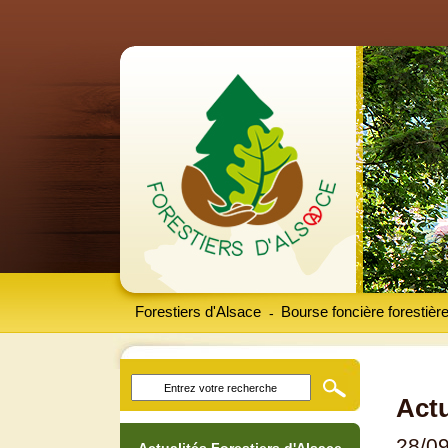
Forestiers d'Alsace
Bourse foncière forestièr
-
Actu
28/0