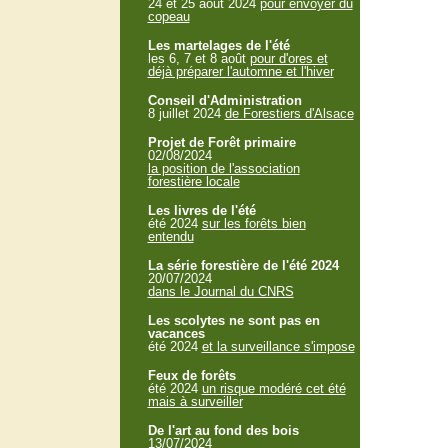
24 et 25 aout 2024
pour envoyer du
copeau
Les martelages de l'été
les 6, 7 et 8 août
pour d'ores et
déjà préparer l'automne et l'hiver
Conseil d'Administration
8 juillet 2024
de Forestiers d'Alsace
Projet de Forêt primaire
02/08/2024
la position de l'association
forestière locale
Les livres de l'été
été 2024
sur les forêts bien
entendu
La série forestière de l'été 2024
20/07/2024
dans le Journal du CNRS
Les scolytes ne sont pas en
vacances
été 2024
et la surveillance s'impose
Feux de forêts
été 2024
un risque modéré cet été
mais à surveiller
De l'art au fond des bois
13/07/2024