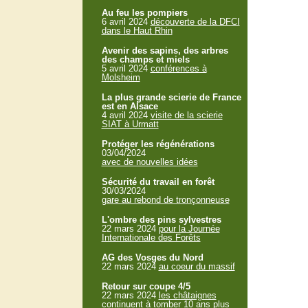
Au feu les pompiers
6 avril 2024
découverte de la DFCI
dans le Haut Rhin
Avenir des sapins, des arbres
des champs et miels
5 avril 2024
conférences à
Molsheim
La plus grande scierie de France
est en Alsace
4 avril 2024
visite de la scierie
SIAT à Urmatt
Protéger les régénérations
03/04/2024
avec de nouvelles idées
Sécurité du travail en forêt
30/03/2024
gare au rebond de tronçonneuse
L'ombre des pins sylvestres
22 mars 2024
pour la Journée
Internationale des Forêts
AG des Vosges du Nord
22 mars 2024
au coeur du massif
Retour sur coupe 4/5
22 mars 2024
les châtaignes
continuent à tomber 10 ans plus