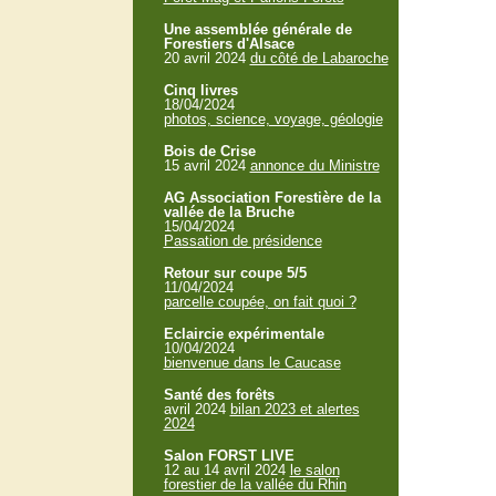
Une assemblée générale de
Forestiers d'Alsace
20 avril 2024
du côté de Labaroche
Cinq livres
18/04/2024
photos, science, voyage, géologie
Bois de Crise
15 avril 2024
annonce du Ministre
AG Association Forestière de la
vallée de la Bruche
15/04/2024
Passation de présidence
Retour sur coupe 5/5
11/04/2024
parcelle coupée, on fait quoi ?
Eclaircie expérimentale
10/04/2024
bienvenue dans le Caucase
Santé des forêts
avril 2024
bilan 2023 et alertes
2024
Salon FORST LIVE
12 au 14 avril 2024
le salon
forestier de la vallée du Rhin