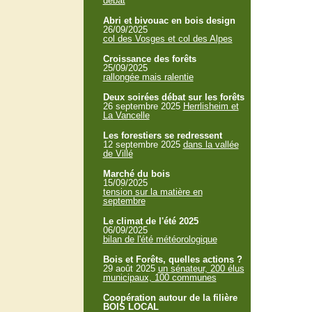
débat
Abri et bivouac en bois design
26/09/2025
col des Vosges et col des Alpes
Croissance des forêts
25/09/2025
rallongée mais ralentie
Deux soirées débat sur les forêts
26 septembre 2025
Herrlisheim et
La Vancelle
Les forestiers se redressent
12 septembre 2025
dans la vallée
de Villé
Marché du bois
15/09/2025
tension sur la matière en
septembre
Le climat de l'été 2025
06/09/2025
bilan de l'été météorologique
Bois et Forêts, quelles actions ?
29 août 2025
un sénateur, 200 élus
municipaux, 100 communes
Coopération autour de la filière
BOIS LOCAL