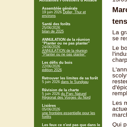
Actualités Forestiers d'Alsace
Mar
Assemblée générale
19 juin 2026
Doller, Thur et
environs
tens
Santé des forêts
25/06/2026
La gr
bilan de 2025
se re
ANNULATION de la réunion
"Planter ou ne pas planter"
Le bo
24/06/2026
ANNULATION de la réunion
l'ind
"Planter ou ne pas planter"
charp
Les défis du bois
22/06/2026
L'ann
édition 2026
scoly
Retrouver les limites de sa forêt
reste
5 juin 2026
dans le Sundgau
d'épi
Révision de la charte
rempl
5 juin 2026
du Parc Naturel
Régional des Vosges du Nord
Les m
Lisières
actue
05/06/2026
une frontière essentielle pour les
march
forêts
Qui p
Les feux ce n'est pas que dans le