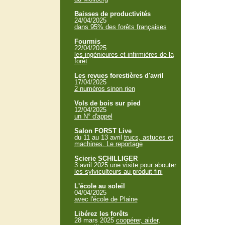
Baisses de productivités
24/04/2025
dans 95% des forêts françaises
Fourmis
22/04/2025
les ingénieures et infirmières de la
forêt
Les revues forestières d'avril
17/04/2025
2 numéros sinon rien
Vols de bois sur pied
12/04/2025
un N° d'appel
Salon FORST Live
du 11 au 13 avril
trucs, astuces et
machines. Le reportage
Scierie SCHILLIGER
3 avril 2025
une visite pour abouter
les sylviculteurs au produit fini
L'école au soleil
04/04/2025
avec l'école de Plaine
Libérez les forêts
28 mars 2025
coopérer, aider,