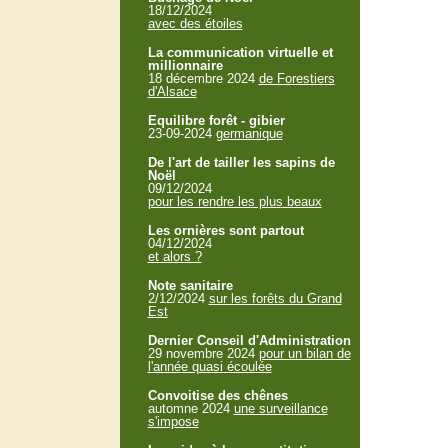
18/12/2024
avec des étoiles
La communication virtuelle et
millionnaire
18 décembre 2024
de Forestiers
d'Alsace
Equilibre forêt - gibier
23-09-2024
germanique
De l'art de tailler les sapins de
Noël
09/12/2024
pour les rendre les plus beaux
Les ornières sont partout
04/12/2024
et alors ?
Note sanitaire
2/12/2024
sur les forêts du Grand
Est
Dernier Conseil d'Administration
29 novembre 2024
pour un bilan de
l'année quasi écoulée
Convoitise des chênes
automne 2024
une surveillance
s'impose