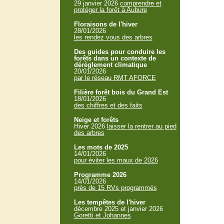
29 janvier 2026
comprendre et
protéger la forêt à Aubure
Floraisons de l'hiver
28/01/2026
les rendez vous des arbres
Des guides pour conduire les
forêts dans un contexte de
dérèglement climatique
20/01/2026
par le réseau RMT AFORCE
Filière forêt bois du Grand Est
18/01/2026
des chiffres et des faits
Neige et forêts
Hiver 2026
laisser la rentrer au pied
des arbres
Les mots de 2025
14/01/2026
pour éviter les maux de 2026
Programme 2026
14/01/2026
près de 15 RVs programmés
Les tempêtes de l'hiver
décembre 2025 et janvier 2026
Goretti et Johannes