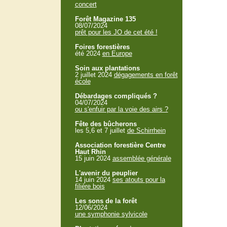
concert
Forêt Magazine 135
08/07/2024
prêt pour les JO de cet été !
Foires forestières
été 2024
en Europe
Soin aux plantations
2 juillet 2024
dégagements en forêt
école
Débardages compliqués ?
04/07/2024
ou s'enfuir par la voie des airs ?
Fête des bûcherons
les 5,6 et 7 juillet
de Schirrhein
Association forestière Centre
Haut Rhin
15 juin 2024
assemblée générale
L'avenir du peuplier
14 juin 2024
ses atouts pour la
filière bois
Les sons de la forêt
12/06/2024
une symphonie sylvicole