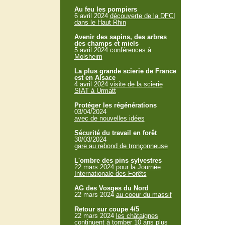
Au feu les pompiers
6 avril 2024
découverte de la DFCI
dans le Haut Rhin
Avenir des sapins, des arbres
des champs et miels
5 avril 2024
conférences à
Molsheim
La plus grande scierie de France
est en Alsace
4 avril 2024
visite de la scierie
SIAT à Urmatt
Protéger les régénérations
03/04/2024
avec de nouvelles idées
Sécurité du travail en forêt
30/03/2024
gare au rebond de tronçonneuse
L'ombre des pins sylvestres
22 mars 2024
pour la Journée
Internationale des Forêts
AG des Vosges du Nord
22 mars 2024
au coeur du massif
Retour sur coupe 4/5
22 mars 2024
les châtaignes
continuent à tomber 10 ans plus