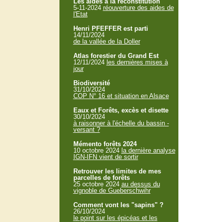
Les aides à la reconstitution
5-11-2024
réouverture des aides de
l'Etat
Henri PFEFFER est parti
14/11/2024
de la vallée de la Doller
Atlas forestier du Grand Est
12/11/2024
les dernières mises à
jour
Biodiversité
31/10/2024
COP N° 16 et situation en Alsace
Eaux et Forêts, excès et disette
30/10/2024
à raisonner à l'échelle du bassin -
versant ?
Mémento forêts 2024
10 octobre 2024
la dernière analyse
IGN-IFN vient de sortir
Retrouver les limites de mes
parcelles de forêts
25 octobre 2024
au dessus du
vignoble de Gueberschwihr
Comment vont les "sapins" ?
26/10/2024
le point sur les épicéas et les