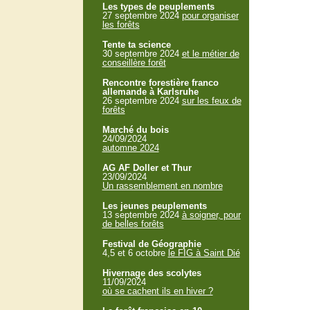
Les types de peuplements
27 septembre 2024
pour organiser
les forêts
Tente ta science
30 septembre 2024
et le métier de
conseillère forêt
Rencontre forestière franco
allemande à Karlsruhe
26 septembre 2024
sur les feux de
forêts
Marché du bois
24/09/2024
automne 2024
AG AF Doller et Thur
23/09/2024
Un rassemblement en nombre
Les jeunes peuplements
13 septembre 2024
à soigner, pour
de belles forêts
Festival de Géographie
4,5 et 6 octobre
le FIG à Saint Dié
Hivernage des scolytes
11/09/2024
où se cachent ils en hiver ?