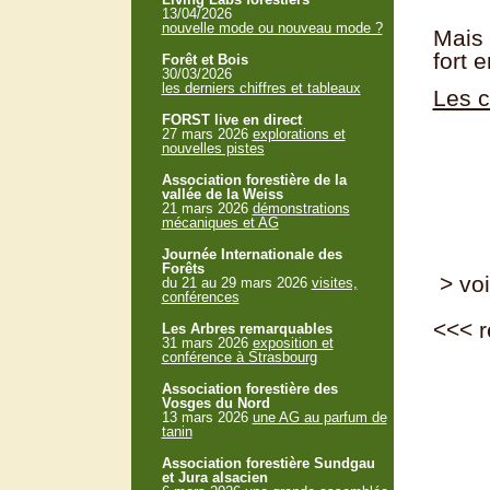
13/04/2026
nouvelle mode ou nouveau mode ?
Mais 
fort 
Forêt et Bois
30/03/2026
les derniers chiffres et tableaux
Les 
FORST live en direct
27 mars 2026
explorations et
nouvelles pistes
Association forestière de la
vallée de la Weiss
21 mars 2026
démonstrations
mécaniques et AG
Journée Internationale des
Forêts
> voi
du 21 au 29 mars 2026
visites,
conférences
<<<
r
Les Arbres remarquables
31 mars 2026
exposition et
conférence à Strasbourg
Association forestière des
Vosges du Nord
13 mars 2026
une AG au parfum de
tanin
Association forestière Sundgau
et Jura alsacien