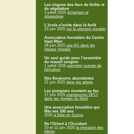
Les risques des feux de forêts et
de végétation
3 juillet 2025
échanges et
réseautage
L'école s'invite dans la forêt
23 juin 2025
sur le piémont vosgien
Association forestière du Centre
Haut Rhin
28 juin 2025
une AG dans les
Hautes Vosges
Un seul guide pour l'ensemble
du massif vosgien
1 juillet 2025
première journée de
formation
Des floraisons abondantes
21 juin 2025
dans les arbres
Les pompiers montent au feu
17 juin 2025
manoeuvres DFCI
dans les Vosges du Nord
Une association forestière qui
fête ses 100 ans
2025
à Bâle en Suisse
De l'Orient à l'Occident
10 et 11 juin 2025
la migration des
hêtres