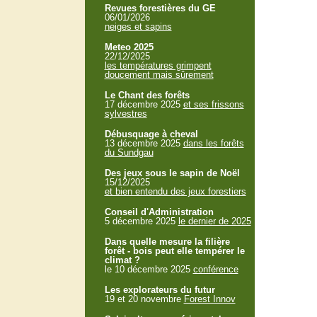
Revues forestières du GE
06/01/2026
neiges et sapins
Meteo 2025
22/12/2025
les températures grimpent
doucement mais sûrement
Le Chant des forêts
17 décembre 2025
et ses frissons
sylvestres
Débusquage à cheval
13 décembre 2025
dans les forêts
du Sundgau
Des jeux sous le sapin de Noël
15/12/2025
et bien entendu des jeux forestiers
Conseil d'Administration
5 décembre 2025
le dernier de 2025
Dans quelle mesure la filière
forêt - bois peut elle tempérer le
climat ?
le 10 décembre 2025
conférence
Les explorateurs du futur
19 et 20 novembre
Forest Innov