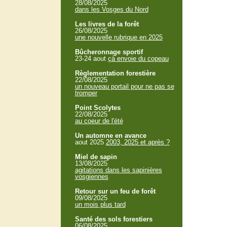
28/08/2025
dans les Vosges du Nord
Les livres de la forêt
26/08/2025
une nouvelle rubrique en 2025
Bûcheronnage sportif
23-24 aout
çà envoie du copeau
Règlementation forestière
22/08/2025
un nouveau portail pour ne pas se
tromper
Point Scolytes
22/08/2025
au coeur de l'été
Un automne en avance
aout 2025
2003, 2025 et après ?
Miel de sapin
13/08/2025
agitations dans les sapinières
vosgiennes
Retour sur un feu de forêt
09/08/2025
un mois plus tard
Santé des sols forestiers
06/08/2025