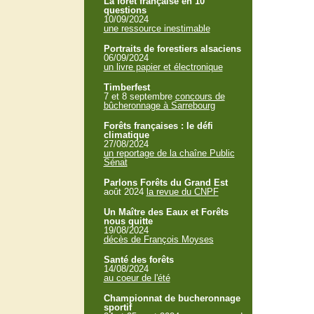
La forêt française en 10
questions
10/09/2024
une ressource inestimable
Portraits de forestiers alsaciens
06/09/2024
un livre papier et électronique
Timberfest
7 et 8 septembre
concours de
bûcheronnage à Sarrebourg
Forêts françaises : le défi
climatique
27/08/2024
un reportage de la chaîne Public
Sénat
Parlons Forêts du Grand Est
août 2024
la revue du CNPF
Un Maître des Eaux et Forêts
nous quitte
19/08/2024
décès de François Moyses
Santé des forêts
14/08/2024
au coeur de l'été
Championnat de bucheronnage
sportif