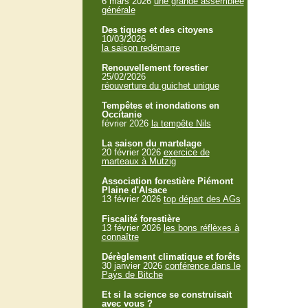
6 mars 2026
une grande assemblée
générale
Des tiques et des citoyens
10/03/2026
la saison redémarre
Renouvellement forestier
25/02/2026
réouverture du guichet unique
Tempêtes et inondations en
Occitanie
février 2026
la tempête Nils
La saison du martelage
20 février 2026
exercice de
marteaux à Mutzig
Association forestière Piémont
Plaine d'Alsace
13 février 2026
top départ des AGs
Fiscalité forestière
13 février 2026
les bons réflèxes à
connaître
Dérèglement climatique et forêts
30 janvier 2026
conférence dans le
Pays de Bitche
Et si la science se construisait
avec vous ?