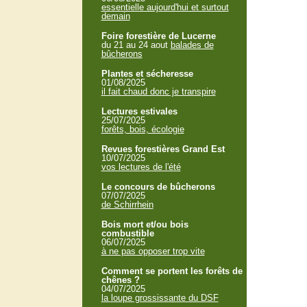
essentielle aujourd'hui et surtout
demain
Foire forestière de Lucerne
du 21 au 24 aout
balades de
bûcherons
Plantes et sécheresse
01/08/2025
il fait chaud donc je transpire
Lectures estivales
25/07/2025
forêts, bois, écologie
Revues forestières Grand Est
10/07/2025
vos lectures de l'été
Le concours de bûcherons
07/07/2025
de Schirrhein
Bois mort et/ou bois
combustible
06/07/2025
à ne pas opposer trop vite
Comment se portent les forêts de
chênes ?
04/07/2025
la loupe grossissante du DSF