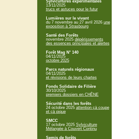
Sylvicultures expérimentales
13/11/2025
trucs et astuces pour le futur
Lumières sur le vivant
du 7 novembre au 27 avril 2026
une
exposition à Strasbourg
Santé des Forêts
novembre 2025
dépérissements
des essences principales et alertes
Forêt Mag N° 140
04/11/2025
octobre 2025
Parcs naturels régionaux
04/11/2025
et révisions de leurs chartes
Fonds Solidaire de Filière
30/10/2025
premiers dossiers en CHÊNE
Sécurité dans les forêts
24 octobre 2025
attention çà coupe
et çà pique
SMCC
17 octobre 2025
Sylviculture
Mélangée à Couvert Continu
Semis de forêts