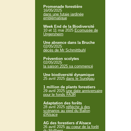
Promenade forestière
16/05/2025
dans une futaie jardinée
emblématique
Week End de la Biodiversité
10 et 11 mai 2025
Ecomusée de
Ungersheim
Une absence dans la Bruche
02/05/2025
décès de Mr Schmittbuhl
Prévention scolytes
02/05/2025
la saison 2025 sa commencé
Une biodiversité dynamique
25 avril 2025
dans le Sundgau
1 million de plants forestiers
29 avril 2025
une date anniversaire
pour le fonds FA3R
Adaptation des forêts
28 avril 2025
réfléchir à des
scénarios au pied du Ballon
d'Alsace
AG des forestiers d'Alsace
26 avril 2025
au coeur de la forêt
du Mollberg