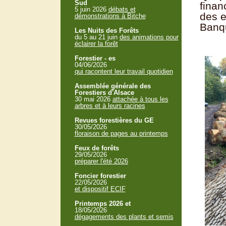
Sud
finan
5 juin 2026
débats et
des e
démonstrations à Bitche
Banqu
Les Nuits des Forêts
du 5 au 21 juin
des animations pour
éclairer la forêt
Forestier - es
04/06/2026
qui racontent leur travail quotidien
Assemblée générale des
Forestiers d'Alsace
30 mai 2026
attachée à tous les
arbres et à leurs racines
Revues forestières du GE
30/05/2026
floraison de pages au printemps
Feux de forêts
29/05/2026
préparer l'été 2026
Foncier forestier
22/05/2026
et dispositif ECIF
Printemps 2026 et
18/05/2026
dégagements des plants et semis