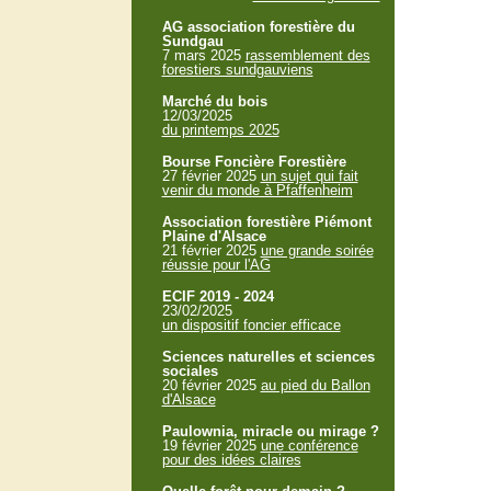
AG association forestière du
Sundgau
7 mars 2025
rassemblement des
forestiers sundgauviens
Marché du bois
12/03/2025
du printemps 2025
Bourse Foncière Forestière
27 février 2025
un sujet qui fait
venir du monde à Pfaffenheim
Association forestière Piémont
Plaine d'Alsace
21 février 2025
une grande soirée
réussie pour l'AG
ECIF 2019 - 2024
23/02/2025
un dispositif foncier efficace
Sciences naturelles et sciences
sociales
20 février 2025
au pied du Ballon
d'Alsace
Paulownia, miracle ou mirage ?
19 février 2025
une conférence
pour des idées claires