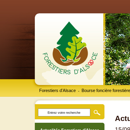
Forestiers d'Alsace
Bourse foncière forestièr
-
Actu
15/0