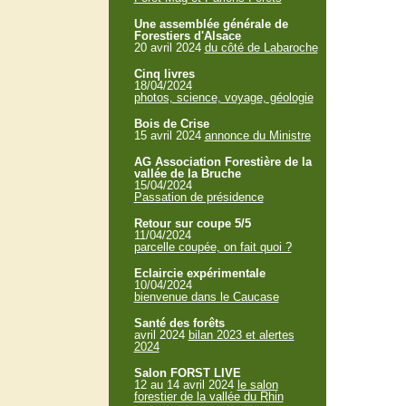
Une assemblée générale de
Forestiers d'Alsace
20 avril 2024
du côté de Labaroche
Cinq livres
18/04/2024
photos, science, voyage, géologie
Bois de Crise
15 avril 2024
annonce du Ministre
AG Association Forestière de la
vallée de la Bruche
15/04/2024
Passation de présidence
Retour sur coupe 5/5
11/04/2024
parcelle coupée, on fait quoi ?
Eclaircie expérimentale
10/04/2024
bienvenue dans le Caucase
Santé des forêts
avril 2024
bilan 2023 et alertes
2024
Salon FORST LIVE
12 au 14 avril 2024
le salon
forestier de la vallée du Rhin