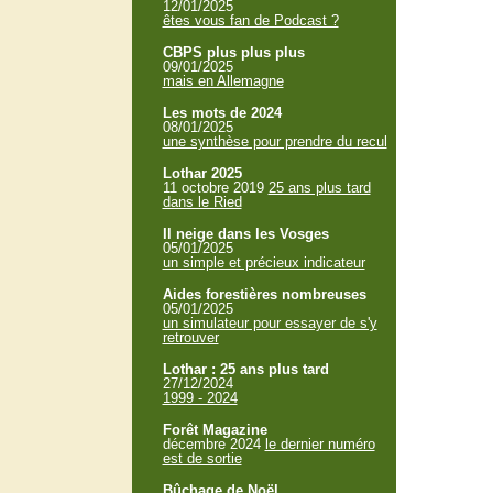
12/01/2025
êtes vous fan de Podcast ?
CBPS plus plus plus
09/01/2025
mais en Allemagne
Les mots de 2024
08/01/2025
une synthèse pour prendre du recul
Lothar 2025
11 octobre 2019
25 ans plus tard
dans le Ried
Il neige dans les Vosges
05/01/2025
un simple et précieux indicateur
Aides forestières nombreuses
05/01/2025
un simulateur pour essayer de s'y
retrouver
Lothar : 25 ans plus tard
27/12/2024
1999 - 2024
Forêt Magazine
décembre 2024
le dernier numéro
est de sortie
Bûchage de Noël