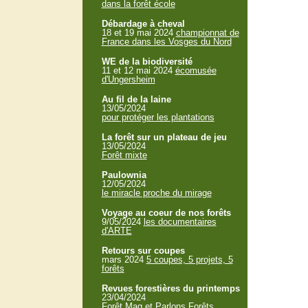
dans la forêt école
Débardage à cheval
18 et 19 mai 2024
championnat de
France dans les Vosges du Nord
WE de la biodiversité
11 et 12 mai 2024
écomusée
d'Ungersheim
Au fil de la laine
13/05/2024
pour protéger les plantations
La forêt sur un plateau de jeu
13/05/2024
Forêt mixte
Paulownia
12/05/2024
le miracle proche du mirage
Voyage au coeur de nos forêts
9/05/2024
les documentaires
d'ARTE
Retours sur coupes
mars 2024
5 coupes, 5 projets, 5
forêts
Revues forestières du printemps
23/04/2024
Forêt Mag et Parlons Forêts