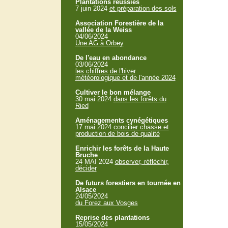
Plantations réussies
7 juin 2024
et préparation des sols
Association Forestière de la
vallée de la Weiss
04/06/2024
Une AG à Orbey
De l'eau en abondance
03/06/2024
les chiffres de l'hiver
météorologique et de l'année 2024
Cultiver le bon mélange
30 mai 2024
dans les forêts du
Ried
Aménagements cynégétiques
17 mai 2024
concilier chasse et
production de bois de qualité
Enrichir les forêts de la Haute
Bruche
24 MAI 2024
observer, réfléchir,
décider
De futurs forestiers en tournée en
Alsace
24/05/2024
du Forez aux Vosges
Reprise des plantations
15/05/2024