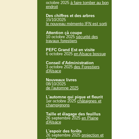
octobre 2025
à faire tomber au bon
endroit
Des chiffres et des arbres
15/10/2025
le nouveau mémento IFN est sorti
Attention çà coupe
10 octobre 2025
sécurité des
travaux forestiers
PEFC Grand Est en visite
6 octobre 2025
en Alsace bossue
Conseil d'Administration
3 octobre 2025
des Forestiers
d'Alsace
Nouveaux livres
08/10/2025
de l'automne 2025
L'automne qui pique et fleurit
1er octobre 2025
châtaignes et
champignons
Taille et élagage des feuillus
26 septembre 2025
en Plaine
d'Alsace
L'espoir des forêts
26 septembre 2025
projection et