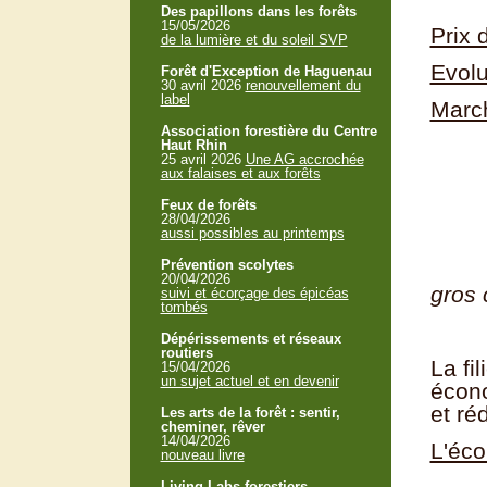
Des papillons dans les forêts
15/05/2026
Prix 
de la lumière et du soleil SVP
Evolu
Forêt d'Exception de Haguenau
30 avril 2026
renouvellement du
label
March
Association forestière du Centre
Haut Rhin
25 avril 2026
Une AG accrochée
aux falaises et aux forêts
Feux de forêts
28/04/2026
aussi possibles au printemps
Prévention scolytes
20/04/2026
gros 
suivi et écorçage des épicéas
tombés
Dépérissements et réseaux
routiers
La fi
15/04/2026
un sujet actuel et en devenir
écono
et ré
Les arts de la forêt : sentir,
cheminer, rêver
14/04/2026
L'éco
nouveau livre
Living Labs forestiers