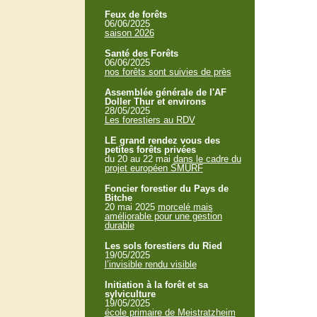
Feux de forêts
06/06/2025
saison 2026
Santé des Forêts
06/06/2025
nos forêts sont suivies de près
Assemblée générale de l'AF
Doller Thur et environs
28/05/2025
Les forestiers au RDV
LE grand rendez vous des
petites forêts privées
du 20 au 22 mai
dans le cadre du
projet européen SMURF
Foncier forestier du Pays de
Bitche
20 mai 2025
morcelé mais
améliorable pour une gestion
durable
Les sols forestiers du Ried
19/05/2025
l’invisible rendu visible
Initiation à la forêt et sa
sylviculture
19/05/2025
école primaire de Meistratzheim