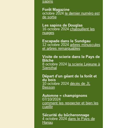
sapins
Forêt Magazine
octobre 2024
le dernier numéro est
de sortie
Les sapins de Douglas
16 octobre 2024
chatouillent les
nuages
Escapade dans le Sundgau
12 octobre 2024
arbres minuscules
et arbres remarquables
Visite de scierie dans le Pays de
Bitche
8 octobre 2024
la scierie Lejeune à
Siersthal
Départ d'un géant de la forêt et
du bois
10 octobre 2024
décès de JL
Besson
Automne = champignons
07/10/2024
comment les respecter et bien les
cueillir
Sécurité du bûcheronnage
4 octobre 2024
dans le Pays de
Hanau