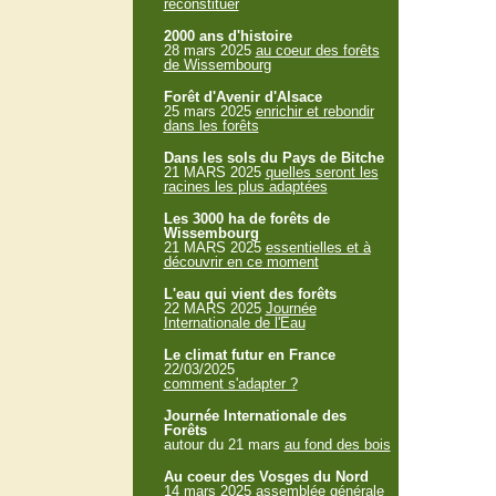
reconstituer
2000 ans d'histoire
28 mars 2025
au coeur des forêts
de Wissembourg
Forêt d'Avenir d'Alsace
25 mars 2025
enrichir et rebondir
dans les forêts
Dans les sols du Pays de Bitche
21 MARS 2025
quelles seront les
racines les plus adaptées
Les 3000 ha de forêts de
Wissembourg
21 MARS 2025
essentielles et à
découvrir en ce moment
L'eau qui vient des forêts
22 MARS 2025
Journée
Internationale de l'Eau
Le climat futur en France
22/03/2025
comment s'adapter ?
Journée Internationale des
Forêts
autour du 21 mars
au fond des bois
Au coeur des Vosges du Nord
14 mars 2025
assemblée générale