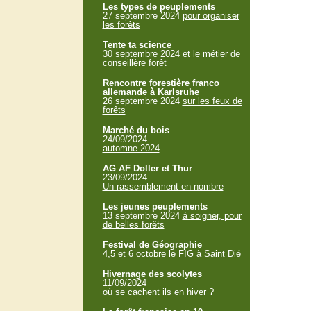
Les types de peuplements
27 septembre 2024
pour organiser
les forêts
Tente ta science
30 septembre 2024
et le métier de
conseillère forêt
Rencontre forestière franco
allemande à Karlsruhe
26 septembre 2024
sur les feux de
forêts
Marché du bois
24/09/2024
automne 2024
AG AF Doller et Thur
23/09/2024
Un rassemblement en nombre
Les jeunes peuplements
13 septembre 2024
à soigner, pour
de belles forêts
Festival de Géographie
4,5 et 6 octobre
le FIG à Saint Dié
Hivernage des scolytes
11/09/2024
où se cachent ils en hiver ?