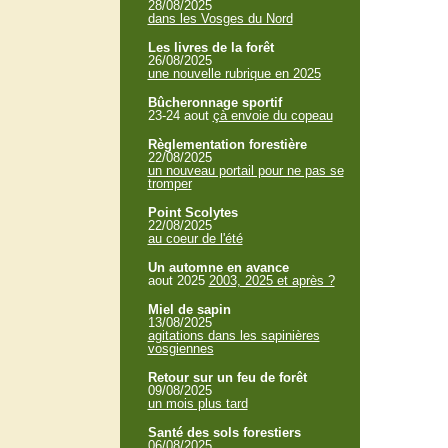
28/08/2025
dans les Vosges du Nord
Les livres de la forêt
26/08/2025
une nouvelle rubrique en 2025
Bûcheronnage sportif
23-24 aout
çà envoie du copeau
Règlementation forestière
22/08/2025
un nouveau portail pour ne pas se
tromper
Point Scolytes
22/08/2025
au coeur de l'été
Un automne en avance
aout 2025
2003, 2025 et après ?
Miel de sapin
13/08/2025
agitations dans les sapinières
vosgiennes
Retour sur un feu de forêt
09/08/2025
un mois plus tard
Santé des sols forestiers
06/08/2025