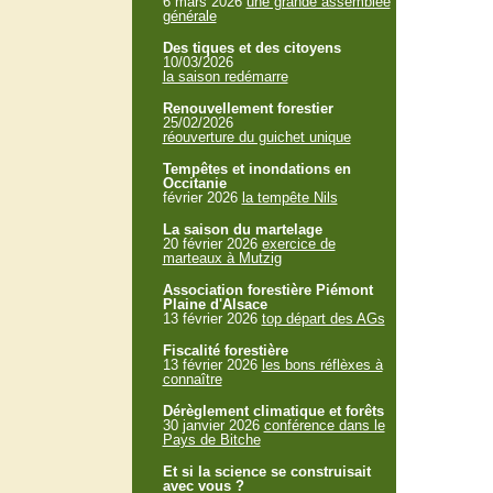
6 mars 2026
une grande assemblée
générale
Des tiques et des citoyens
10/03/2026
la saison redémarre
Renouvellement forestier
25/02/2026
réouverture du guichet unique
Tempêtes et inondations en
Occitanie
février 2026
la tempête Nils
La saison du martelage
20 février 2026
exercice de
marteaux à Mutzig
Association forestière Piémont
Plaine d'Alsace
13 février 2026
top départ des AGs
Fiscalité forestière
13 février 2026
les bons réflèxes à
connaître
Dérèglement climatique et forêts
30 janvier 2026
conférence dans le
Pays de Bitche
Et si la science se construisait
avec vous ?