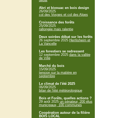
débat
Abri et bivouac en bois design
26/09/2025
col des Vosges et col des Alpes
Croissance des forêts
25/09/2025
rallongée mais ralentie
Deux soirées débat sur les forêts
26 septembre 2025
Herrlisheim et
La Vancelle
Les forestiers se redressent
12 septembre 2025
dans la vallée
de Villé
Marché du bois
15/09/2025
tension sur la matière en
septembre
Le climat de l'été 2025
06/09/2025
bilan de l'été météorologique
Bois et Forêts, quelles actions ?
29 août 2025
un sénateur, 200 élus
municipaux, 100 communes
Coopération autour de la filière
BOIS LOCAL