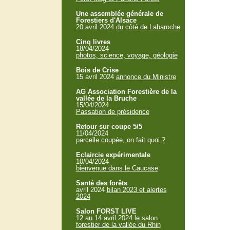
Une assemblée générale de
Forestiers d'Alsace
20 avril 2024
du côté de Labaroche
Cinq livres
18/04/2024
photos, science, voyage, géologie
Bois de Crise
15 avril 2024
annonce du Ministre
AG Association Forestière de la
vallée de la Bruche
15/04/2024
Passation de présidence
Retour sur coupe 5/5
11/04/2024
parcelle coupée, on fait quoi ?
Eclaircie expérimentale
10/04/2024
bienvenue dans le Caucase
Santé des forêts
avril 2024
bilan 2023 et alertes
2024
Salon FORST LIVE
12 au 14 avril 2024
le salon
forestier de la vallée du Rhin