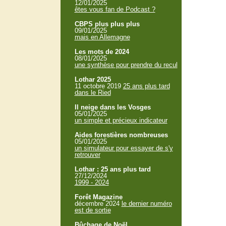
12/01/2025
êtes vous fan de Podcast ?
CBPS plus plus plus
09/01/2025
mais en Allemagne
Les mots de 2024
08/01/2025
une synthèse pour prendre du recul
Lothar 2025
11 octobre 2019
25 ans plus tard
dans le Ried
Il neige dans les Vosges
05/01/2025
un simple et précieux indicateur
Aides forestières nombreuses
05/01/2025
un simulateur pour essayer de s'y
retrouver
Lothar : 25 ans plus tard
27/12/2024
1999 - 2024
Forêt Magazine
décembre 2024
le dernier numéro
est de sortie
Bûchage de Noël