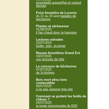
essentielle aujourd'hui et surtout
demain
Foire forestière de Lucerne
du 21 au 24 aout
balades de
bûcherons
Plantes et sécheresse
01/08/2025
il fait chaud donc je transpire
Lectures estivales
25/07/2025
forêts, bois, écologie
Revues forestières Grand Est
10/07/2025
vos lectures de l'été
Le concours de bûcherons
07/07/2025
de Schirrhein
Bois mort et/ou bois
combustible
06/07/2025
à ne pas opposer trop vite
Comment se portent les forêts de
chênes ?
04/07/2025
la loupe grossissante du DSF