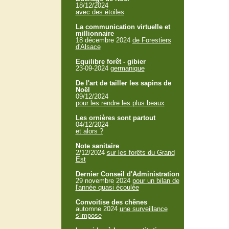
18/12/2024
avec des étoiles
La communication virtuelle et
millionnaire
18 décembre 2024
de Forestiers
d'Alsace
Equilibre forêt - gibier
23-09-2024
germanique
De l'art de tailler les sapins de
Noël
09/12/2024
pour les rendre les plus beaux
Les ornières sont partout
04/12/2024
et alors ?
Note sanitaire
2/12/2024
sur les forêts du Grand
Est
Dernier Conseil d'Administration
29 novembre 2024
pour un bilan de
l'année quasi écoulée
Convoitise des chênes
automne 2024
une surveillance
s'impose