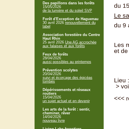
Des papillons dans les forêts
du 15
15/05/2026
de la lumière et du soleil SVP
Le s
Forêt d'Exception de Haguenau
30 avril 2026
renouvellement du
du 9 
label
Association forestière du Centre
Haut Rhin
25 avril 2026
Une AG accrochée
Les m
aux falaises et aux forêts
et de
Feux de forêts
28/04/2026
aussi possibles au printemps
Prévention scolytes
20/04/2026
suivi et écorçage des épicéas
Lieu 
tombés
> voi
Dépérissements et réseaux
routiers
15/04/2026
<<<
r
un sujet actuel et en devenir
Les arts de la forêt : sentir,
cheminer, rêver
14/04/2026
nouveau livre
Living Labs forestiers