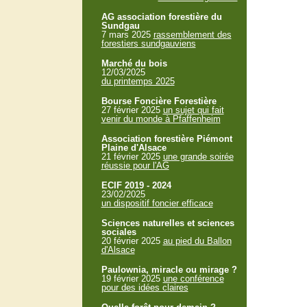
AG association forestière du
Sundgau
7 mars 2025
rassemblement des
forestiers sundgauviens
Marché du bois
12/03/2025
du printemps 2025
Bourse Foncière Forestière
27 février 2025
un sujet qui fait
venir du monde à Pfaffenheim
Association forestière Piémont
Plaine d'Alsace
21 février 2025
une grande soirée
réussie pour l'AG
ECIF 2019 - 2024
23/02/2025
un dispositif foncier efficace
Sciences naturelles et sciences
sociales
20 février 2025
au pied du Ballon
d'Alsace
Paulownia, miracle ou mirage ?
19 février 2025
une conférence
pour des idées claires