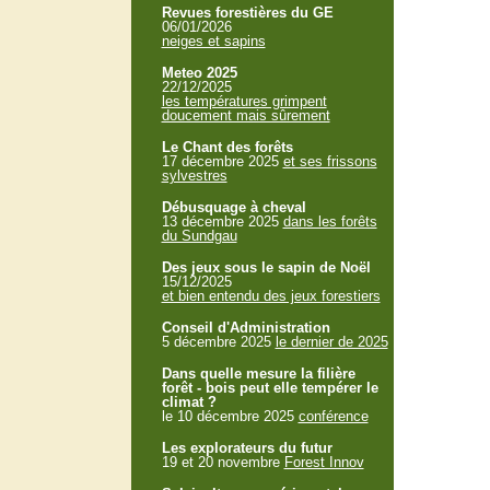
Revues forestières du GE
06/01/2026
neiges et sapins
Meteo 2025
22/12/2025
les températures grimpent
doucement mais sûrement
Le Chant des forêts
17 décembre 2025
et ses frissons
sylvestres
Débusquage à cheval
13 décembre 2025
dans les forêts
du Sundgau
Des jeux sous le sapin de Noël
15/12/2025
et bien entendu des jeux forestiers
Conseil d'Administration
5 décembre 2025
le dernier de 2025
Dans quelle mesure la filière
forêt - bois peut elle tempérer le
climat ?
le 10 décembre 2025
conférence
Les explorateurs du futur
19 et 20 novembre
Forest Innov