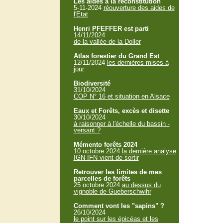
Les aides à la reconstitution
5-11-2024
réouverture des aides de
l'Etat
Henri PFEFFER est parti
14/11/2024
de la vallée de la Doller
Atlas forestier du Grand Est
12/11/2024
les dernières mises à
jour
Biodiversité
31/10/2024
COP N° 16 et situation en Alsace
Eaux et Forêts, excès et disette
30/10/2024
à raisonner à l'échelle du bassin -
versant ?
Mémento forêts 2024
10 octobre 2024
la dernière analyse
IGN-IFN vient de sortir
Retrouver les limites de mes
parcelles de forêts
25 octobre 2024
au dessus du
vignoble de Gueberschwihr
Comment vont les "sapins" ?
26/10/2024
le point sur les épicéas et les