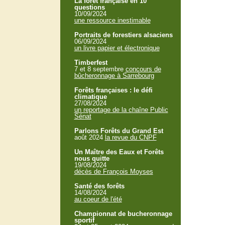
La forêt française en 10
questions
10/09/2024
une ressource inestimable
Portraits de forestiers alsaciens
06/09/2024
un livre papier et électronique
Timberfest
7 et 8 septembre
concours de
bûcheronnage à Sarrebourg
Forêts françaises : le défi
climatique
27/08/2024
un reportage de la chaîne Public
Sénat
Parlons Forêts du Grand Est
août 2024
la revue du CNPF
Un Maître des Eaux et Forêts
nous quitte
19/08/2024
décès de François Moyses
Santé des forêts
14/08/2024
au coeur de l'été
Championnat de bucheronnage
sportif