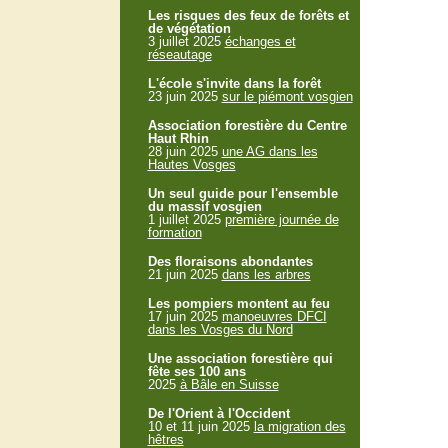
Les risques des feux de forêts et
de végétation
3 juillet 2025
échanges et
réseautage
L'école s'invite dans la forêt
23 juin 2025
sur le piémont vosgien
Association forestière du Centre
Haut Rhin
28 juin 2025
une AG dans les
Hautes Vosges
Un seul guide pour l'ensemble
du massif vosgien
1 juillet 2025
première journée de
formation
Des floraisons abondantes
21 juin 2025
dans les arbres
Les pompiers montent au feu
17 juin 2025
manoeuvres DFCI
dans les Vosges du Nord
Une association forestière qui
fête ses 100 ans
2025
à Bâle en Suisse
De l'Orient à l'Occident
10 et 11 juin 2025
la migration des
hêtres