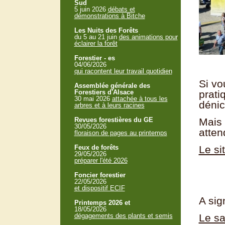
Sud
5 juin 2026
débats et
démonstrations à Bitche
Les Nuits des Forêts
du 5 au 21 juin
des animations pour
éclairer la forêt
Forestier - es
04/06/2026
qui racontent leur travail quotidien
Si vo
Assemblée générale des
Forestiers d'Alsace
prati
30 mai 2026
attachée à tous les
dénic
arbres et à leurs racines
Revues forestières du GE
Mais 
30/05/2026
atten
floraison de pages au printemps
Feux de forêts
Le si
29/05/2026
préparer l'été 2026
Foncier forestier
22/05/2026
et dispositif ECIF
A sig
Printemps 2026 et
18/05/2026
dégagements des plants et semis
Le s