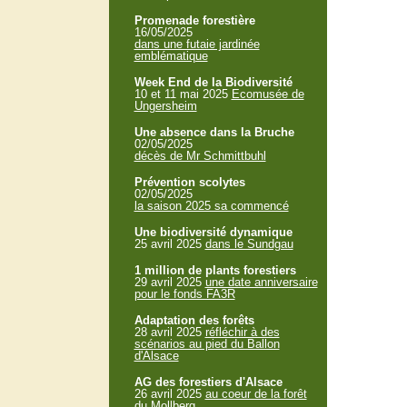
Promenade forestière
16/05/2025
dans une futaie jardinée
emblématique
Week End de la Biodiversité
10 et 11 mai 2025
Ecomusée de
Ungersheim
Une absence dans la Bruche
02/05/2025
décès de Mr Schmittbuhl
Prévention scolytes
02/05/2025
la saison 2025 sa commencé
Une biodiversité dynamique
25 avril 2025
dans le Sundgau
1 million de plants forestiers
29 avril 2025
une date anniversaire
pour le fonds FA3R
Adaptation des forêts
28 avril 2025
réfléchir à des
scénarios au pied du Ballon
d'Alsace
AG des forestiers d'Alsace
26 avril 2025
au coeur de la forêt
du Mollberg