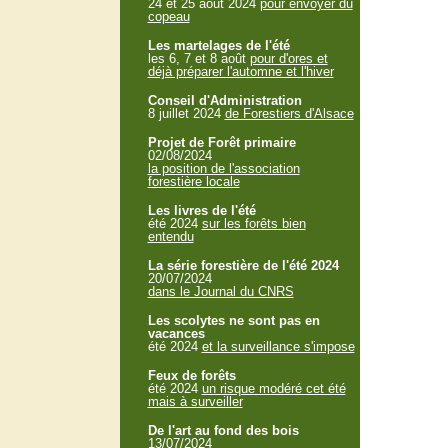
24 et 25 aout 2024
pour envoyer du
copeau
Les martelages de l'été
les 6, 7 et 8 août
pour d'ores et
déjà préparer l'automne et l'hiver
Conseil d'Administration
8 juillet 2024
de Forestiers d'Alsace
Projet de Forêt primaire
02/08/2024
la position de l'association
forestière locale
Les livres de l'été
été 2024
sur les forêts bien
entendu
La série forestière de l'été 2024
20/07/2024
dans le Journal du CNRS
Les scolytes ne sont pas en
vacances
été 2024
et la surveillance s'impose
Feux de forêts
été 2024
un risque modéré cet été
mais à surveiller
De l'art au fond des bois
13/07/2024