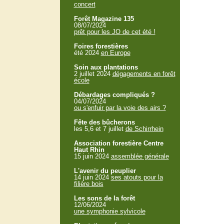
concert
Forêt Magazine 135
08/07/2024
prêt pour les JO de cet été !
Foires forestières
été 2024
en Europe
Soin aux plantations
2 juillet 2024
dégagements en forêt
école
Débardages compliqués ?
04/07/2024
ou s'enfuir par la voie des airs ?
Fête des bûcherons
les 5,6 et 7 juillet
de Schirrhein
Association forestière Centre
Haut Rhin
15 juin 2024
assemblée générale
L'avenir du peuplier
14 juin 2024
ses atouts pour la
filière bois
Les sons de la forêt
12/06/2024
une symphonie sylvicole