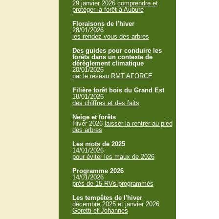
29 janvier 2026
comprendre et
protéger la forêt à Aubure
Floraisons de l'hiver
28/01/2026
les rendez vous des arbres
Des guides pour conduire les
forêts dans un contexte de
dérèglement climatique
20/01/2026
par le réseau RMT AFORCE
Filière forêt bois du Grand Est
18/01/2026
des chiffres et des faits
Neige et forêts
Hiver 2026
laisser la rentrer au pied
des arbres
Les mots de 2025
14/01/2026
pour éviter les maux de 2026
Programme 2026
14/01/2026
près de 15 RVs programmés
Les tempêtes de l'hiver
décembre 2025 et janvier 2026
Goretti et Johannes