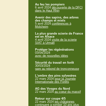
Au feu les pompiers
6 avril 2024
découverte de la DFCI
dans le Haut Rhin
Avenir des sapins, des arbres
des champs et miels
5 avril 2024
conférences à
Molsheim
La plus grande scierie de France
est en Alsace
4 avril 2024
visite de la scierie
SIAT à Urmatt
Protéger les régénérations
03/04/2024
avec de nouvelles idées
Sécurité du travail en forêt
30/03/2024
gare au rebond de tronçonneuse
L'ombre des pins sylvestres
22 mars 2024
pour la Journée
Internationale des Forêts
AG des Vosges du Nord
22 mars 2024
au coeur du massif
Retour sur coupe 4/5
22 mars 2024
les châtaignes
continuent à tomber 10 ans plus