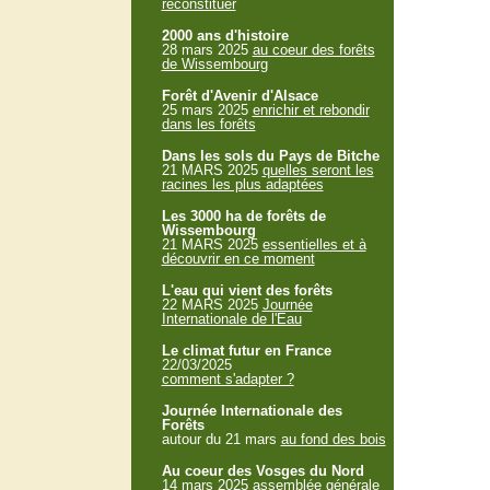
reconstituer
2000 ans d'histoire
28 mars 2025
au coeur des forêts
de Wissembourg
Forêt d'Avenir d'Alsace
25 mars 2025
enrichir et rebondir
dans les forêts
Dans les sols du Pays de Bitche
21 MARS 2025
quelles seront les
racines les plus adaptées
Les 3000 ha de forêts de
Wissembourg
21 MARS 2025
essentielles et à
découvrir en ce moment
L'eau qui vient des forêts
22 MARS 2025
Journée
Internationale de l'Eau
Le climat futur en France
22/03/2025
comment s'adapter ?
Journée Internationale des
Forêts
autour du 21 mars
au fond des bois
Au coeur des Vosges du Nord
14 mars 2025
assemblée générale