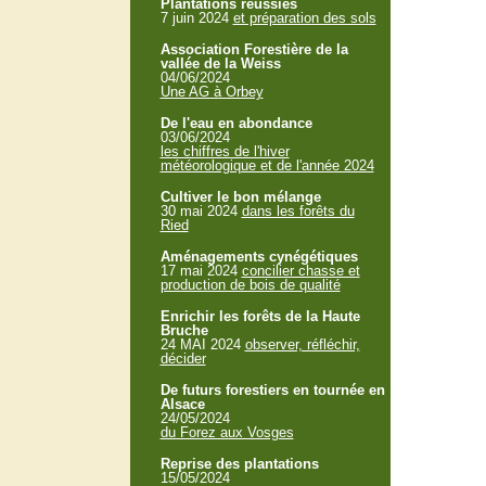
Plantations réussies
7 juin 2024
et préparation des sols
Association Forestière de la
vallée de la Weiss
04/06/2024
Une AG à Orbey
De l'eau en abondance
03/06/2024
les chiffres de l'hiver
météorologique et de l'année 2024
Cultiver le bon mélange
30 mai 2024
dans les forêts du
Ried
Aménagements cynégétiques
17 mai 2024
concilier chasse et
production de bois de qualité
Enrichir les forêts de la Haute
Bruche
24 MAI 2024
observer, réfléchir,
décider
De futurs forestiers en tournée en
Alsace
24/05/2024
du Forez aux Vosges
Reprise des plantations
15/05/2024