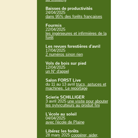
Baisses de productivités
24/04/2025
dans 95% des forêts françaises
Fourmis
22/04/2025
les ingénieures et infirmières de la
forêt
Les revues forestières d'avril
17/04/2025
2 numéros sinon rien
Vols de bois sur pied
12/04/2025
un N° d'appel
Salon FORST Live
du 11 au 13 avril
trucs, astuces et
machines. Le reportage
Scierie SCHILLIGER
3 avril 2025
une visite pour abouter
les sylviculteurs au produit fini
L'école au soleil
04/04/2025
avec l'école de Plaine
Libérez les forêts
28 mars 2025
coopérer, aider,