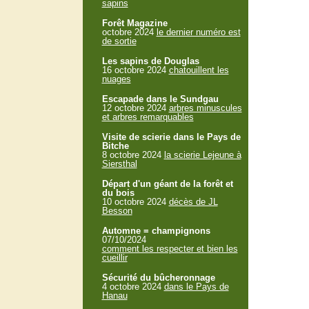
sapins
Forêt Magazine
octobre 2024
le dernier numéro est
de sortie
Les sapins de Douglas
16 octobre 2024
chatouillent les
nuages
Escapade dans le Sundgau
12 octobre 2024
arbres minuscules
et arbres remarquables
Visite de scierie dans le Pays de
Bitche
8 octobre 2024
la scierie Lejeune à
Siersthal
Départ d'un géant de la forêt et
du bois
10 octobre 2024
décès de JL
Besson
Automne = champignons
07/10/2024
comment les respecter et bien les
cueillir
Sécurité du bûcheronnage
4 octobre 2024
dans le Pays de
Hanau