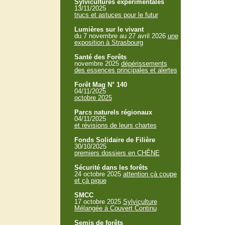
Sylvicultures expérimentales
13/11/2025
trucs et astuces pour le futur
Lumières sur le vivant
du 7 novembre au 27 avril 2026
une
exposition à Strasbourg
Santé des Forêts
novembre 2025
dépérissements
des essences principales et alertes
Forêt Mag N° 140
04/11/2025
octobre 2025
Parcs naturels régionaux
04/11/2025
et révisions de leurs chartes
Fonds Solidaire de Filière
30/10/2025
premiers dossiers en CHÊNE
Sécurité dans les forêts
24 octobre 2025
attention çà coupe
et çà pique
SMCC
17 octobre 2025
Sylviculture
Mélangée à Couvert Continu
Semis de forêts