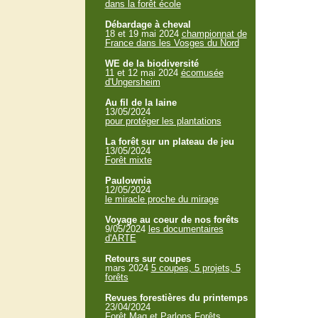
dans la forêt école
Débardage à cheval
18 et 19 mai 2024
championnat de
France dans les Vosges du Nord
WE de la biodiversité
11 et 12 mai 2024
écomusée
d'Ungersheim
Au fil de la laine
13/05/2024
pour protéger les plantations
La forêt sur un plateau de jeu
13/05/2024
Forêt mixte
Paulownia
12/05/2024
le miracle proche du mirage
Voyage au coeur de nos forêts
9/05/2024
les documentaires
d'ARTE
Retours sur coupes
mars 2024
5 coupes, 5 projets, 5
forêts
Revues forestières du printemps
23/04/2024
Forêt Mag et Parlons Forêts