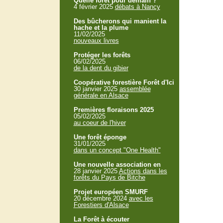
Quelle forêt pour demain ?
4 février 2025
débats à Nancy
Des bûcherons qui manient la
hache et la plume
11/02/2025
nouveaux livres
Protéger les forêts
06/02/2025
de la dent du gibier
Coopérative forestière Forêt d'Ici
30 janvier 2025
assemblée
générale en Alsace
Premières floraisons 2025
05/02/2025
au coeur de l'hiver
Une forêt éponge
31/01/2025
dans un concept "One Health"
Une nouvelle association en
28 janvier 2025
Actions dans les
forêts du Pays de Bitche
Projet européen SMURF
20 décembre 2024
avec les
Forestiers d'Alsace
La Forêt à écouter