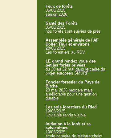
Feux de forêts
06/06/2025
saison 2026
Santé des Forêts
06/06/2025
nos forêts sont suivies de près
Assemblée générale de l'AF
Doller Thur et environs
28/05/2025
Les forestiers au RDV
LE grand rendez vous des
petites forêts privées
du 20 au 22 mai
dans le cadre du
projet européen SMURF
Foncier forestier du Pays de
Bitche
20 mai 2025
morcelé mais
améliorable pour une gestion
durable
Les sols forestiers du Ried
19/05/2025
l’invisible rendu visible
Initiation à la forêt et sa
sylviculture
19/05/2025
école primaire de Meistratzheim