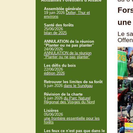
Actualités Forestiers d'Alsace
Fors
Assemblée générale
19 juin 2026
Doller, Thur et
environs
une 
Santé des forêts
25/06/2026
Le sa
bilan de 2025
Offen
ANNULATION de la réunion
"Planter ou ne pas planter"
24/06/2026
ANNULATION de la réunion
"Planter ou ne pas planter"
Les défis du bois
22/06/2026
édition 2026
Retrouver les limites de sa forêt
5 juin 2026
dans le Sundgau
Révision de la charte
5 juin 2026
du Parc Naturel
Régional des Vosges du Nord
Lisières
05/06/2026
une frontière essentielle pour les
forêts
Les feux ce n'est pas que dans le