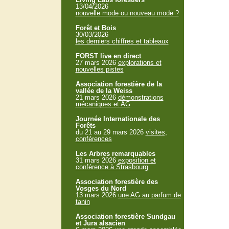
13/04/2026
nouvelle mode ou nouveau mode ?
Forêt et Bois
30/03/2026
les derniers chiffres et tableaux
FORST live en direct
27 mars 2026
explorations et
nouvelles pistes
Association forestière de la
vallée de la Weiss
21 mars 2026
démonstrations
mécaniques et AG
Journée Internationale des
Forêts
du 21 au 29 mars 2026
visites,
conférences
Les Arbres remarquables
31 mars 2026
exposition et
conférence à Strasbourg
Association forestière des
Vosges du Nord
13 mars 2026
une AG au parfum de
tanin
Association forestière Sundgau
et Jura alsacien