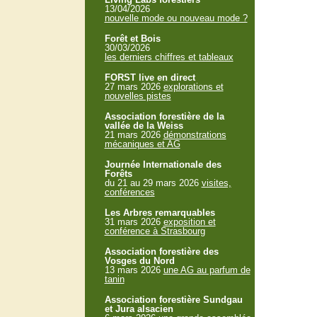
13/04/2026
nouvelle mode ou nouveau mode ?
Forêt et Bois
30/03/2026
les derniers chiffres et tableaux
FORST live en direct
27 mars 2026
explorations et
nouvelles pistes
Association forestière de la
vallée de la Weiss
21 mars 2026
démonstrations
mécaniques et AG
Journée Internationale des
Forêts
du 21 au 29 mars 2026
visites,
conférences
Les Arbres remarquables
31 mars 2026
exposition et
conférence à Strasbourg
Association forestière des
Vosges du Nord
13 mars 2026
une AG au parfum de
tanin
Association forestière Sundgau
et Jura alsacien