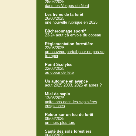
28/08/2025
dans les Vosges du Nord
Les livres de la forêt
26/08/2025
une nouvelle rubrique en 2025
Bûcheronnage sportif
23-24 aout
çà envoie du copeau
Règlementation forestière
22/08/2025
un nouveau portail pour ne pas se
tromper
Point Scolytes
22/08/2025
au coeur de l'été
Un automne en avance
aout 2025
2003, 2025 et après ?
Miel de sapin
13/08/2025
agitations dans les sapinières
vosgiennes
Retour sur un feu de forêt
09/08/2025
un mois plus tard
Santé des sols forestiers
06/08/2025