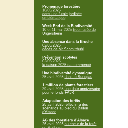
Promenade forestière
16/05/2025
dans une futaie jardinée
emblématique
Week End de la Biodiversité
10 et 11 mai 2025
Ecomusée de
Ungersheim
Une absence dans la Bruche
02/05/2025
décès de Mr Schmittbuhl
Prévention scolytes
02/05/2025
la saison 2025 sa commencé
Une biodiversité dynamique
25 avril 2025
dans le Sundgau
1 million de plants forestiers
29 avril 2025
une date anniversaire
pour le fonds FA3R
Adaptation des forêts
28 avril 2025
réfléchir à des
scénarios au pied du Ballon
d'Alsace
AG des forestiers d'Alsace
26 avril 2025
au coeur de la forêt
du Mollberg