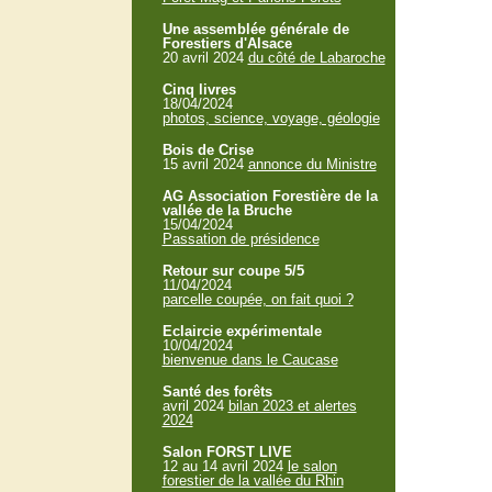
Une assemblée générale de
Forestiers d'Alsace
20 avril 2024
du côté de Labaroche
Cinq livres
18/04/2024
photos, science, voyage, géologie
Bois de Crise
15 avril 2024
annonce du Ministre
AG Association Forestière de la
vallée de la Bruche
15/04/2024
Passation de présidence
Retour sur coupe 5/5
11/04/2024
parcelle coupée, on fait quoi ?
Eclaircie expérimentale
10/04/2024
bienvenue dans le Caucase
Santé des forêts
avril 2024
bilan 2023 et alertes
2024
Salon FORST LIVE
12 au 14 avril 2024
le salon
forestier de la vallée du Rhin