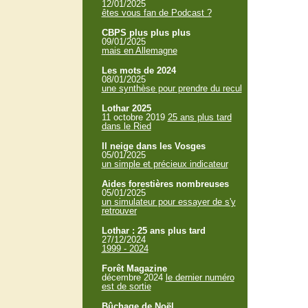
12/01/2025
êtes vous fan de Podcast ?
CBPS plus plus plus
09/01/2025
mais en Allemagne
Les mots de 2024
08/01/2025
une synthèse pour prendre du recul
Lothar 2025
11 octobre 2019
25 ans plus tard
dans le Ried
Il neige dans les Vosges
05/01/2025
un simple et précieux indicateur
Aides forestières nombreuses
05/01/2025
un simulateur pour essayer de s'y
retrouver
Lothar : 25 ans plus tard
27/12/2024
1999 - 2024
Forêt Magazine
décembre 2024
le dernier numéro
est de sortie
Bûchage de Noël