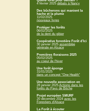
Quelle forêt pour demain ?
4 février 2025
débats à Nancy
Des bûcherons qui manient la
hache et la plume
11/02/2025
nouveaux livres
Protéger les forêts
06/02/2025
de la dent du gibier
Coopérative forestière Forêt d'Ici
30 janvier 2025
assemblée
générale en Alsace
Premières floraisons 2025
05/02/2025
au coeur de l'hiver
Une forêt éponge
31/01/2025
dans un concept "One Health"
Une nouvelle association en
28 janvier 2025
Actions dans les
forêts du Pays de Bitche
Projet européen SMURF
20 décembre 2024
avec les
Forestiers d'Alsace
La Forêt à écouter