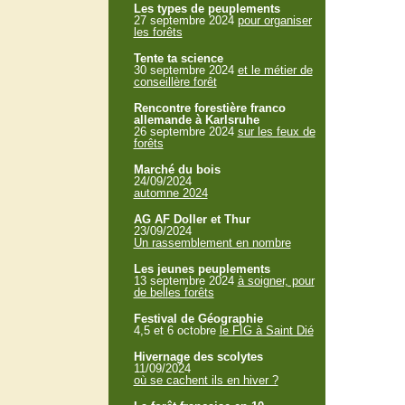
Les types de peuplements
27 septembre 2024
pour organiser
les forêts
Tente ta science
30 septembre 2024
et le métier de
conseillère forêt
Rencontre forestière franco
allemande à Karlsruhe
26 septembre 2024
sur les feux de
forêts
Marché du bois
24/09/2024
automne 2024
AG AF Doller et Thur
23/09/2024
Un rassemblement en nombre
Les jeunes peuplements
13 septembre 2024
à soigner, pour
de belles forêts
Festival de Géographie
4,5 et 6 octobre
le FIG à Saint Dié
Hivernage des scolytes
11/09/2024
où se cachent ils en hiver ?