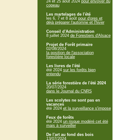
24 et 25 aout 2024
pour envoyer du
copeau
Les martelages de l'été
les 6, 7 et 8 août
pour d'ores et
déjà préparer l'automne et l'hiver
Conseil d'Administration
8 juillet 2024
de Forestiers d'Alsace
Projet de Forêt primaire
02/08/2024
la position de l'association
forestière locale
Les livres de l'été
été 2024
sur les forêts bien
entendu
La série forestière de l'été 2024
20/07/2024
dans le Journal du CNRS
Les scolytes ne sont pas en
vacances
été 2024
et la surveillance s'impose
Feux de forêts
été 2024
un risque modéré cet été
mais à surveiller
De l'art au fond des bois
13/07/2024