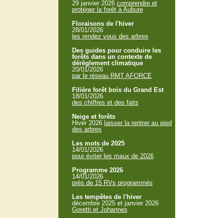
29 janvier 2026
comprendre et
protéger la forêt à Aubure
Floraisons de l'hiver
28/01/2026
les rendez vous des arbres
Des guides pour conduire les
forêts dans un contexte de
dérèglement climatique
20/01/2026
par le réseau RMT AFORCE
Filière forêt bois du Grand Est
18/01/2026
des chiffres et des faits
Neige et forêts
Hiver 2026
laisser la rentrer au pied
des arbres
Les mots de 2025
14/01/2026
pour éviter les maux de 2026
Programme 2026
14/01/2026
près de 15 RVs programmés
Les tempêtes de l'hiver
décembre 2025 et janvier 2026
Goretti et Johannes