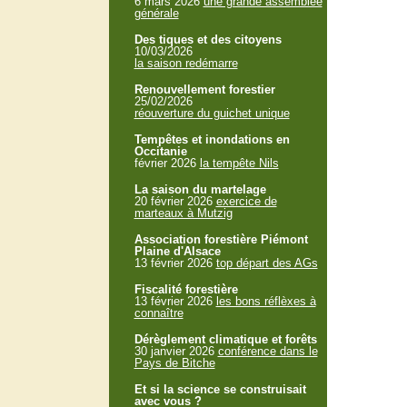
6 mars 2026
une grande assemblée
générale
Des tiques et des citoyens
10/03/2026
la saison redémarre
Renouvellement forestier
25/02/2026
réouverture du guichet unique
Tempêtes et inondations en
Occitanie
février 2026
la tempête Nils
La saison du martelage
20 février 2026
exercice de
marteaux à Mutzig
Association forestière Piémont
Plaine d'Alsace
13 février 2026
top départ des AGs
Fiscalité forestière
13 février 2026
les bons réflèxes à
connaître
Dérèglement climatique et forêts
30 janvier 2026
conférence dans le
Pays de Bitche
Et si la science se construisait
avec vous ?