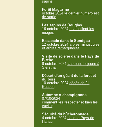
sapins
Forêt Magazine
octobre 2024
le dernier numéro est
de sortie
Les sapins de Douglas
16 octobre 2024
chatouillent les
nuages
Escapade dans le Sundgau
12 octobre 2024
arbres minuscules
et arbres remarquables
Visite de scierie dans le Pays de
Bitche
8 octobre 2024
la scierie Lejeune à
Siersthal
Départ d'un géant de la forêt et
du bois
10 octobre 2024
décès de JL
Besson
Automne = champignons
07/10/2024
comment les respecter et bien les
cueillir
Sécurité du bûcheronnage
4 octobre 2024
dans le Pays de
Hanau