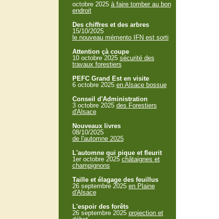
octobre 2025
à faire tomber au bon
endroit
Des chiffres et des arbres
15/10/2025
le nouveau mémento IFN est sorti
Attention çà coupe
10 octobre 2025
sécurité des
travaux forestiers
PEFC Grand Est en visite
6 octobre 2025
en Alsace bossue
Conseil d'Administration
3 octobre 2025
des Forestiers
d'Alsace
Nouveaux livres
08/10/2025
de l'automne 2025
L'automne qui pique et fleurit
1er octobre 2025
châtaignes et
champignons
Taille et élagage des feuillus
26 septembre 2025
en Plaine
d'Alsace
L'espoir des forêts
26 septembre 2025
projection et