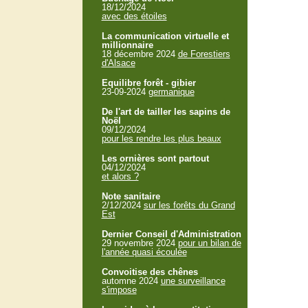
18/12/2024
avec des étoiles
La communication virtuelle et
millionnaire
18 décembre 2024
de Forestiers
d'Alsace
Equilibre forêt - gibier
23-09-2024
germanique
De l'art de tailler les sapins de
Noël
09/12/2024
pour les rendre les plus beaux
Les ornières sont partout
04/12/2024
et alors ?
Note sanitaire
2/12/2024
sur les forêts du Grand
Est
Dernier Conseil d'Administration
29 novembre 2024
pour un bilan de
l'année quasi écoulée
Convoitise des chênes
automne 2024
une surveillance
s'impose