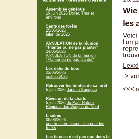
Actualités Forestiers d'Alsace
Wie 
Assemblée générale
19 juin 2026
Doller, Thur et
environs
les 
Santé des forêts
25/06/2026
Voici
bilan de 2025
l'on 
ANNULATION de la réunion
repre
"Planter ou ne pas planter"
24/06/2026
trouv
ANNULATION de la réunion
"Planter ou ne pas planter"
Lexxi
Les défis du bois
22/06/2026
> voi
édition 2026
Retrouver les limites de sa forêt
<<<
r
5 juin 2026
dans le Sundgau
Révision de la charte
5 juin 2026
du Parc Naturel
Régional des Vosges du Nord
Lisières
05/06/2026
une frontière essentielle pour les
forêts
Les feux ce n'est pas que dans le