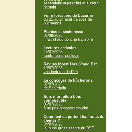
essentielle aujourd'hui et surtout
demain
Foire forestière de Lucerne
du 21 au 24 aout
balades de
bûcherons
Plantes et sécheresse
01/08/2025
il fait chaud donc je transpire
Lectures estivales
25/07/2025
forêts, bois, écologie
Revues forestières Grand Est
10/07/2025
vos lectures de l'été
Le concours de bûcherons
07/07/2025
de Schirrhein
Bois mort et/ou bois
combustible
06/07/2025
à ne pas opposer trop vite
Comment se portent les forêts de
chênes ?
04/07/2025
la loupe grossissante du DSF