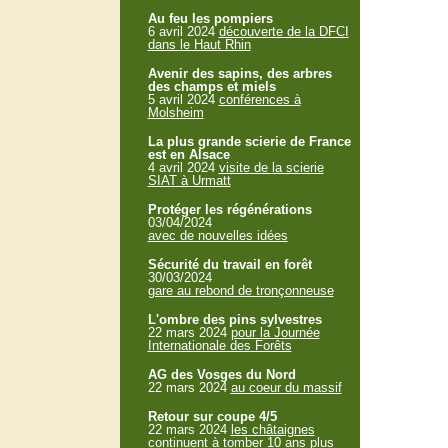
Au feu les pompiers
6 avril 2024
découverte de la DFCI
dans le Haut Rhin
Avenir des sapins, des arbres
des champs et miels
5 avril 2024
conférences à
Molsheim
La plus grande scierie de France
est en Alsace
4 avril 2024
visite de la scierie
SIAT à Urmatt
Protéger les régénérations
03/04/2024
avec de nouvelles idées
Sécurité du travail en forêt
30/03/2024
gare au rebond de tronçonneuse
L'ombre des pins sylvestres
22 mars 2024
pour la Journée
Internationale des Forêts
AG des Vosges du Nord
22 mars 2024
au coeur du massif
Retour sur coupe 4/5
22 mars 2024
les châtaignes
continuent à tomber 10 ans plus