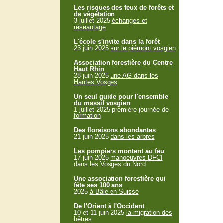
Les risques des feux de forêts et
de végétation
3 juillet 2025
échanges et
réseautage
L'école s'invite dans la forêt
23 juin 2025
sur le piémont vosgien
Association forestière du Centre
Haut Rhin
28 juin 2025
une AG dans les
Hautes Vosges
Un seul guide pour l'ensemble
du massif vosgien
1 juillet 2025
première journée de
formation
Des floraisons abondantes
21 juin 2025
dans les arbres
Les pompiers montent au feu
17 juin 2025
manoeuvres DFCI
dans les Vosges du Nord
Une association forestière qui
fête ses 100 ans
2025
à Bâle en Suisse
De l'Orient à l'Occident
10 et 11 juin 2025
la migration des
hêtres