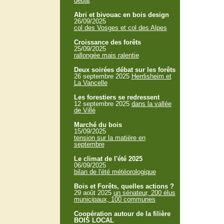
débat
Abri et bivouac en bois design
26/09/2025
col des Vosges et col des Alpes
Croissance des forêts
25/09/2025
rallongée mais ralentie
Deux soirées débat sur les forêts
26 septembre 2025
Herrlisheim et
La Vancelle
Les forestiers se redressent
12 septembre 2025
dans la vallée
de Villé
Marché du bois
15/09/2025
tension sur la matière en
septembre
Le climat de l'été 2025
06/09/2025
bilan de l'été météorologique
Bois et Forêts, quelles actions ?
29 août 2025
un sénateur, 200 élus
municipaux, 100 communes
Coopération autour de la filière
BOIS LOCAL