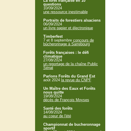
La forêt française en 10
questions
10/09/2024
une ressource inestimable
Portraits de forestiers alsaciens
06/09/2024
un livre papier et électronique
Timberfest
7 et 8 septembre
concours de
bûcheronnage à Sarrebourg
Forêts françaises : le défi
climatique
27/08/2024
un reportage de la chaîne Public
Sénat
Parlons Forêts du Grand Est
août 2024
la revue du CNPF
Un Maître des Eaux et Forêts
nous quitte
19/08/2024
décès de François Moyses
Santé des forêts
14/08/2024
au coeur de l'été
Championnat de bucheronnage
sportif