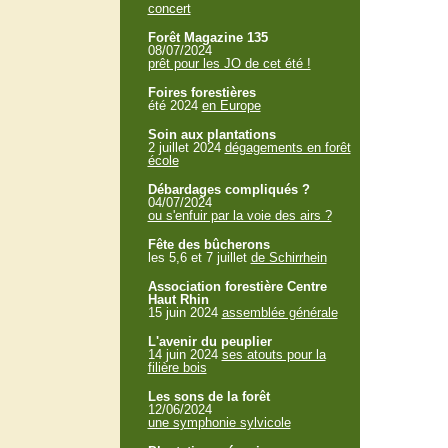
concert
Forêt Magazine 135
08/07/2024
prêt pour les JO de cet été !
Foires forestières
été 2024
en Europe
Soin aux plantations
2 juillet 2024
dégagements en forêt
école
Débardages compliqués ?
04/07/2024
ou s'enfuir par la voie des airs ?
Fête des bûcherons
les 5,6 et 7 juillet
de Schirrhein
Association forestière Centre
Haut Rhin
15 juin 2024
assemblée générale
L'avenir du peuplier
14 juin 2024
ses atouts pour la
filière bois
Les sons de la forêt
12/06/2024
une symphonie sylvicole