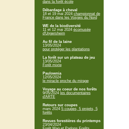
dans la forêt école
Débardage à cheval
18 et 19 mai 2024
championnat de
France dans les Vosges du Nord
WE de la biodiversité
11 et 12 mai 2024
écomusée
d'Ungersheim
Au fil de la laine
13/05/2024
pour protéger les plantations
La forêt sur un plateau de jeu
13/05/2024
Forêt mixte
Paulownia
12/05/2024
le miracle proche du mirage
Voyage au coeur de nos forêts
9/05/2024
les documentaires
d'ARTE
Retours sur coupes
mars 2024
5 coupes, 5 projets, 5
forêts
Revues forestières du printemps
23/04/2024
Forêt Mag et Parlons Forêts