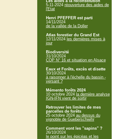
Les aides à la reconstitution
5-11-2024
réouverture des aides de
l'Etat
Henri PFEFFER est parti
14/11/2024
de la vallée de la Doller
Atlas forestier du Grand Est
12/11/2024
les dernières mises à
jour
Biodiversité
31/10/2024
COP N° 16 et situation en Alsace
Eaux et Forêts, excès et disette
30/10/2024
à raisonner à l'échelle du bassin -
versant ?
Mémento forêts 2024
10 octobre 2024
la dernière analyse
IGN-IFN vient de sortir
Retrouver les limites de mes
parcelles de forêts
25 octobre 2024
au dessus du
vignoble de Gueberschwihr
Comment vont les "sapins" ?
26/10/2024
le point sur les épicéas et les