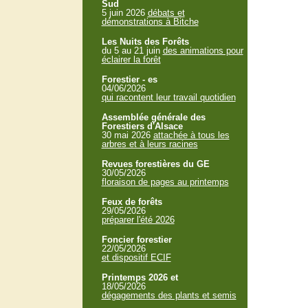
Sud
5 juin 2026
débats et
démonstrations à Bitche
Les Nuits des Forêts
du 5 au 21 juin
des animations pour
éclairer la forêt
Forestier - es
04/06/2026
qui racontent leur travail quotidien
Assemblée générale des
Forestiers d'Alsace
30 mai 2026
attachée à tous les
arbres et à leurs racines
Revues forestières du GE
30/05/2026
floraison de pages au printemps
Feux de forêts
29/05/2026
préparer l'été 2026
Foncier forestier
22/05/2026
et dispositif ECIF
Printemps 2026 et
18/05/2026
dégagements des plants et semis