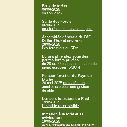
Feux de forêts
06/06/2025
saison 2026
Santé des Forêts
06/06/2025
nos forêts sont suivies de près
Assemblée générale de l'AF
Doller Thur et environs
28/05/2025
Les forestiers au RDV
LE grand rendez vous des
petites forêts privées
du 20 au 22 mai
dans le cadre du
projet européen SMURF
Foncier forestier du Pays de
Bitche
20 mai 2025
morcelé mais
améliorable pour une gestion
durable
Les sols forestiers du Ried
19/05/2025
l’invisible rendu visible
Initiation à la forêt et sa
sylviculture
19/05/2025
école primaire de Meistratzheim