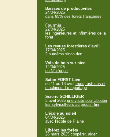
Baisses de productivités
24/04/2025
dans 95% des forêts françaises
Fourmis
22/04/2025
les ingénieures et infirmières de la
forêt
Les revues forestières d'avril
17/04/2025
2 numéros sinon rien
Vols de bois sur pied
12/04/2025
un N° d'appel
Salon FORST Live
du 11 au 13 avril
trucs, astuces et
machines. Le reportage
Scierie SCHILLIGER
3 avril 2025
une visite pour abouter
les sylviculteurs au produit fini
L'école au soleil
04/04/2025
avec l'école de Plaine
Libérez les forêts
28 mars 2025
coopérer, aider,