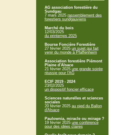
AG association forestière du
Sundgau
7 mars 2025
rassemblement des
forestiers sundgauviens
Marché du bois
12/03/2025
du printemps 2025
Bourse Foncière Forestière
27 février 2025
un sujet qui fait
venir du monde à Pfaffenheim
Association forestière Piémont
Plaine d'Alsace
21 février 2025
une grande soirée
réussie pour l'AG
ECIF 2019 - 2024
23/02/2025
un dispositif foncier efficace
Sciences naturelles et sciences
sociales
20 février 2025
au pied du Ballon
d'Alsace
Paulownia, miracle ou mirage ?
19 février 2025
une conférence
pour des idées claires