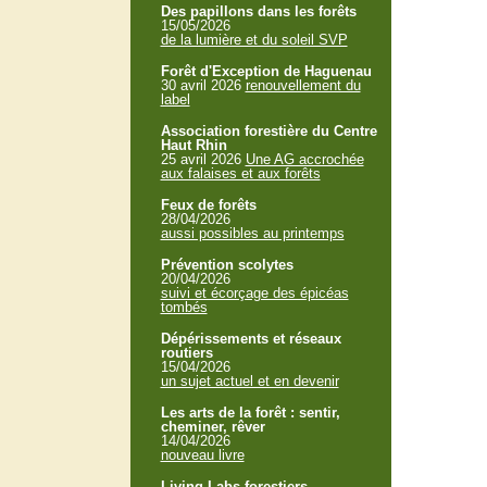
Des papillons dans les forêts
15/05/2026
de la lumière et du soleil SVP
Forêt d'Exception de Haguenau
30 avril 2026
renouvellement du
label
Association forestière du Centre
Haut Rhin
25 avril 2026
Une AG accrochée
aux falaises et aux forêts
Feux de forêts
28/04/2026
aussi possibles au printemps
Prévention scolytes
20/04/2026
suivi et écorçage des épicéas
tombés
Dépérissements et réseaux
routiers
15/04/2026
un sujet actuel et en devenir
Les arts de la forêt : sentir,
cheminer, rêver
14/04/2026
nouveau livre
Living Labs forestiers