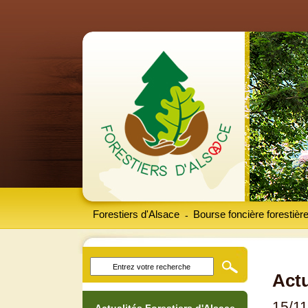
Forestiers d'Alsace
Bourse foncière forestièr
-
Actu
15/1