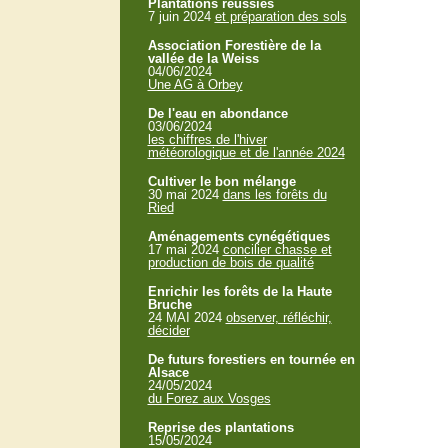
Plantations réussies
7 juin 2024
et préparation des sols
Association Forestière de la
vallée de la Weiss
04/06/2024
Une AG à Orbey
De l'eau en abondance
03/06/2024
les chiffres de l'hiver
météorologique et de l'année 2024
Cultiver le bon mélange
30 mai 2024
dans les forêts du
Ried
Aménagements cynégétiques
17 mai 2024
concilier chasse et
production de bois de qualité
Enrichir les forêts de la Haute
Bruche
24 MAI 2024
observer, réfléchir,
décider
De futurs forestiers en tournée en
Alsace
24/05/2024
du Forez aux Vosges
Reprise des plantations
15/05/2024