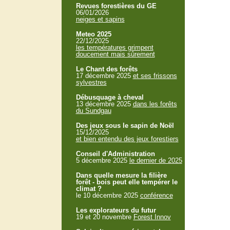
Revues forestières du GE
06/01/2026
neiges et sapins
Meteo 2025
22/12/2025
les températures grimpent
doucement mais sûrement
Le Chant des forêts
17 décembre 2025
et ses frissons
sylvestres
Débusquage à cheval
13 décembre 2025
dans les forêts
du Sundgau
Des jeux sous le sapin de Noël
15/12/2025
et bien entendu des jeux forestiers
Conseil d'Administration
5 décembre 2025
le dernier de 2025
Dans quelle mesure la filière
forêt - bois peut elle tempérer le
climat ?
le 10 décembre 2025
conférence
Les explorateurs du futur
19 et 20 novembre
Forest Innov