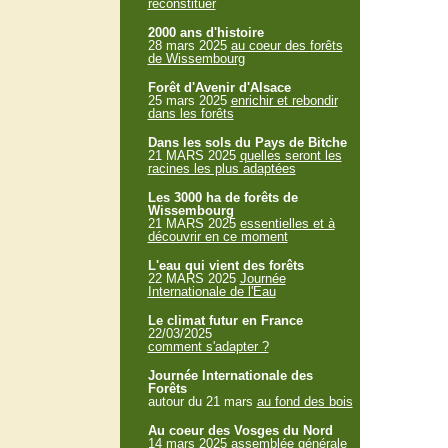
reconstituer
2000 ans d'histoire
28 mars 2025
au coeur des forêts
de Wissembourg
Forêt d'Avenir d'Alsace
25 mars 2025
enrichir et rebondir
dans les forêts
Dans les sols du Pays de Bitche
21 MARS 2025
quelles seront les
racines les plus adaptées
Les 3000 ha de forêts de
Wissembourg
21 MARS 2025
essentielles et à
découvrir en ce moment
L'eau qui vient des forêts
22 MARS 2025
Journée
Internationale de l'Eau
Le climat futur en France
22/03/2025
comment s'adapter ?
Journée Internationale des
Forêts
autour du 21 mars
au fond des bois
Au coeur des Vosges du Nord
14 mars 2025
assemblée générale