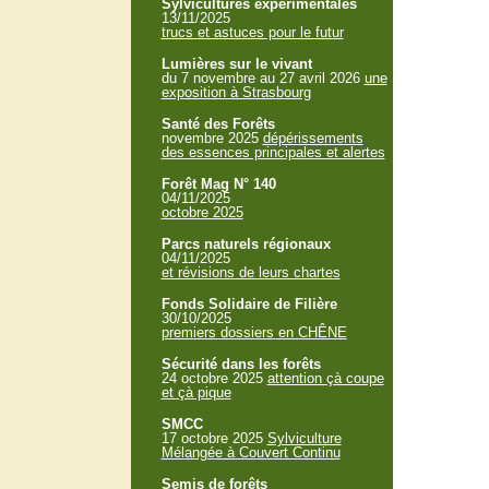
Sylvicultures expérimentales
13/11/2025
trucs et astuces pour le futur
Lumières sur le vivant
du 7 novembre au 27 avril 2026
une
exposition à Strasbourg
Santé des Forêts
novembre 2025
dépérissements
des essences principales et alertes
Forêt Mag N° 140
04/11/2025
octobre 2025
Parcs naturels régionaux
04/11/2025
et révisions de leurs chartes
Fonds Solidaire de Filière
30/10/2025
premiers dossiers en CHÊNE
Sécurité dans les forêts
24 octobre 2025
attention çà coupe
et çà pique
SMCC
17 octobre 2025
Sylviculture
Mélangée à Couvert Continu
Semis de forêts