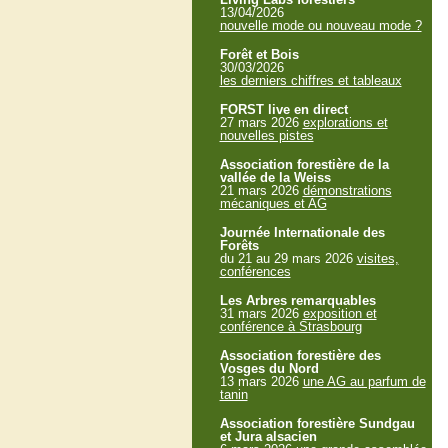
13/04/2026
nouvelle mode ou nouveau mode ?
Forêt et Bois
30/03/2026
les derniers chiffres et tableaux
FORST live en direct
27 mars 2026
explorations et
nouvelles pistes
Association forestière de la
vallée de la Weiss
21 mars 2026
démonstrations
mécaniques et AG
Journée Internationale des
Forêts
du 21 au 29 mars 2026
visites,
conférences
Les Arbres remarquables
31 mars 2026
exposition et
conférence à Strasbourg
Association forestière des
Vosges du Nord
13 mars 2026
une AG au parfum de
tanin
Association forestière Sundgau
et Jura alsacien