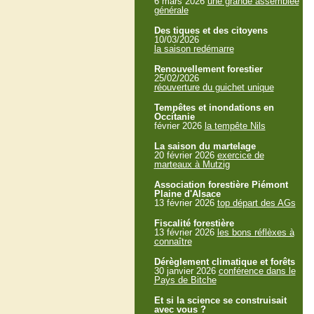
6 mars 2026
une grande assemblée
générale
Des tiques et des citoyens
10/03/2026
la saison redémarre
Renouvellement forestier
25/02/2026
réouverture du guichet unique
Tempêtes et inondations en
Occitanie
février 2026
la tempête Nils
La saison du martelage
20 février 2026
exercice de
marteaux à Mutzig
Association forestière Piémont
Plaine d'Alsace
13 février 2026
top départ des AGs
Fiscalité forestière
13 février 2026
les bons réflèxes à
connaître
Dérèglement climatique et forêts
30 janvier 2026
conférence dans le
Pays de Bitche
Et si la science se construisait
avec vous ?