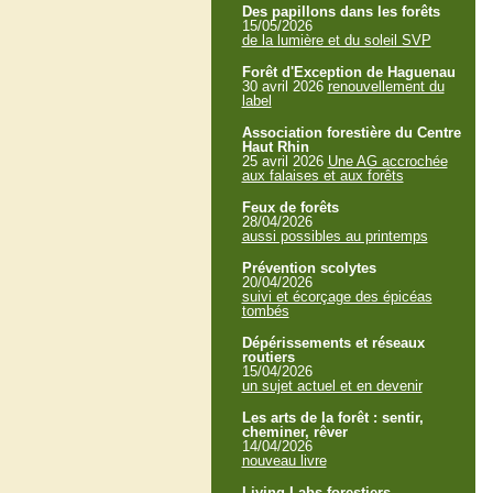
Des papillons dans les forêts
15/05/2026
de la lumière et du soleil SVP
Forêt d'Exception de Haguenau
30 avril 2026
renouvellement du
label
Association forestière du Centre
Haut Rhin
25 avril 2026
Une AG accrochée
aux falaises et aux forêts
Feux de forêts
28/04/2026
aussi possibles au printemps
Prévention scolytes
20/04/2026
suivi et écorçage des épicéas
tombés
Dépérissements et réseaux
routiers
15/04/2026
un sujet actuel et en devenir
Les arts de la forêt : sentir,
cheminer, rêver
14/04/2026
nouveau livre
Living Labs forestiers