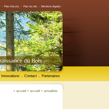
-
Plan d'accès
-
Plan du site
-
Mentions légales
Innovations
Contact
Partenaires
-
-
>
accueil
>
accueil
>
actualites