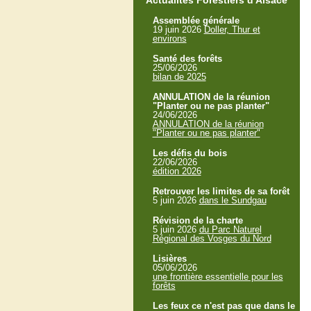
Actualités Forestiers d'Alsace
Assemblée générale
19 juin 2026
Doller, Thur et
environs
Santé des forêts
25/06/2026
bilan de 2025
ANNULATION de la réunion
"Planter ou ne pas planter"
24/06/2026
ANNULATION de la réunion
"Planter ou ne pas planter"
Les défis du bois
22/06/2026
édition 2026
Retrouver les limites de sa forêt
5 juin 2026
dans le Sundgau
Révision de la charte
5 juin 2026
du Parc Naturel
Régional des Vosges du Nord
Lisières
05/06/2026
une frontière essentielle pour les
forêts
Les feux ce n'est pas que dans le