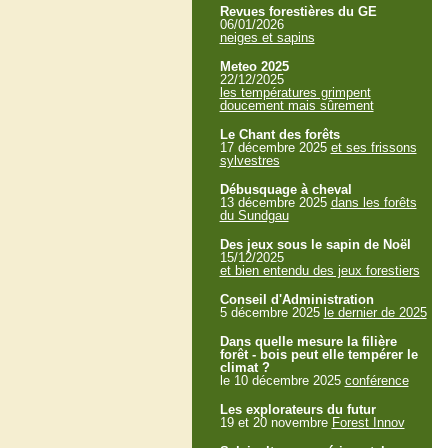
Revues forestières du GE
06/01/2026
neiges et sapins
Meteo 2025
22/12/2025
les températures grimpent
doucement mais sûrement
Le Chant des forêts
17 décembre 2025
et ses frissons
sylvestres
Débusquage à cheval
13 décembre 2025
dans les forêts
du Sundgau
Des jeux sous le sapin de Noël
15/12/2025
et bien entendu des jeux forestiers
Conseil d'Administration
5 décembre 2025
le dernier de 2025
Dans quelle mesure la filière
forêt - bois peut elle tempérer le
climat ?
le 10 décembre 2025
conférence
Les explorateurs du futur
19 et 20 novembre
Forest Innov