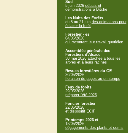
Sud
5 juin 2026
débats et
démonstrations à Bitche
Les Nuits des Forêts
du 5 au 21 juin
des animations pour
éclairer la forêt
Forestier - es
04/06/2026
qui racontent leur travail quotidien
Assemblée générale des
Forestiers d'Alsace
30 mai 2026
attachée à tous les
arbres et à leurs racines
Revues forestières du GE
30/05/2026
floraison de pages au printemps
Feux de forêts
29/05/2026
préparer l'été 2026
Foncier forestier
22/05/2026
et dispositif ECIF
Printemps 2026 et
18/05/2026
dégagements des plants et semis