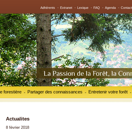
Adhérents
-
Extranet
-
Lexique
-
FAQ
-
Agenda
-
Contact
e forestière
Partager des connaissances
Entretenir votre forêt
-
-
-
Actualites
8 février 2018