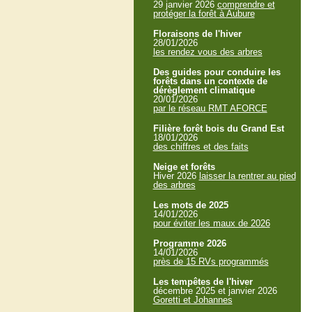
29 janvier 2026
comprendre et
protéger la forêt à Aubure
Floraisons de l'hiver
28/01/2026
les rendez vous des arbres
Des guides pour conduire les
forêts dans un contexte de
dérèglement climatique
20/01/2026
par le réseau RMT AFORCE
Filière forêt bois du Grand Est
18/01/2026
des chiffres et des faits
Neige et forêts
Hiver 2026
laisser la rentrer au pied
des arbres
Les mots de 2025
14/01/2026
pour éviter les maux de 2026
Programme 2026
14/01/2026
près de 15 RVs programmés
Les tempêtes de l'hiver
décembre 2025 et janvier 2026
Goretti et Johannes