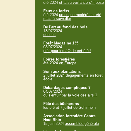
été 2024
et la surveillance s'impose
Feux de forêts
été 2024
un risque modéré cet été
mais à surveiller
De l'art au fond des bois
13/07/2024
concert
Forêt Magazine 135
08/07/2024
prêt pour les JO de cet été !
Foires forestières
été 2024
en Europe
Soin aux plantations
2 juillet 2024
dégagements en forêt
école
Débardages compliqués ?
04/07/2024
ou s'enfuir par la voie des airs ?
Fête des bûcherons
les 5,6 et 7 juillet
de Schirrhein
Association forestière Centre
Haut Rhin
15 juin 2024
assemblée générale