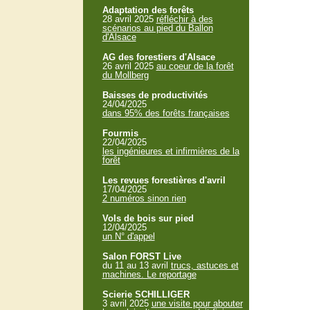
Adaptation des forêts
28 avril 2025
réfléchir à des
scénarios au pied du Ballon
d'Alsace
AG des forestiers d'Alsace
26 avril 2025
au coeur de la forêt
du Mollberg
Baisses de productivités
24/04/2025
dans 95% des forêts françaises
Fourmis
22/04/2025
les ingénieures et infirmières de la
forêt
Les revues forestières d'avril
17/04/2025
2 numéros sinon rien
Vols de bois sur pied
12/04/2025
un N° d'appel
Salon FORST Live
du 11 au 13 avril
trucs, astuces et
machines. Le reportage
Scierie SCHILLIGER
3 avril 2025
une visite pour abouter