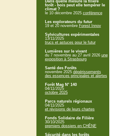
Dans quelle mesure la filière
forêt - bois peut elle tempérer le
climat ?
le 10 décembre 2025
conférence
Les explorateurs du futur
19 et 20 novembre
Forest Innov
Sylvicultures expérimentales
13/11/2025
trucs et astuces pour le futur
Lumières sur le vivant
du 7 novembre au 27 avril 2026
une
exposition à Strasbourg
Santé des Forêts
novembre 2025
dépérissements
des essences principales et alertes
Forêt Mag N° 140
04/11/2025
octobre 2025
Parcs naturels régionaux
04/11/2025
et révisions de leurs chartes
Fonds Solidaire de Filière
30/10/2025
premiers dossiers en CHÊNE
Sécurité dans les forêts