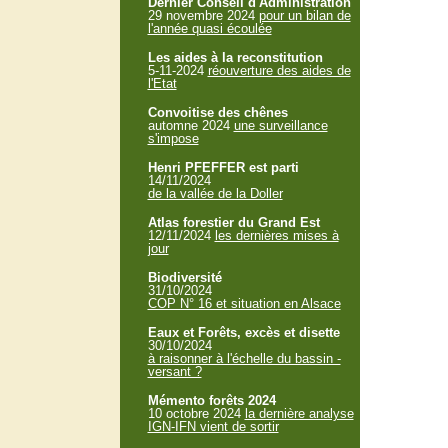
Dernier Conseil d'Administration
29 novembre 2024
pour un bilan de
l'année quasi écoulée
Les aides à la reconstitution
5-11-2024
réouverture des aides de
l'Etat
Convoitise des chênes
automne 2024
une surveillance
s'impose
Henri PFEFFER est parti
14/11/2024
de la vallée de la Doller
Atlas forestier du Grand Est
12/11/2024
les dernières mises à
jour
Biodiversité
31/10/2024
COP N° 16 et situation en Alsace
Eaux et Forêts, excès et disette
30/10/2024
à raisonner à l'échelle du bassin -
versant ?
Mémento forêts 2024
10 octobre 2024
la dernière analyse
IGN-IFN vient de sortir