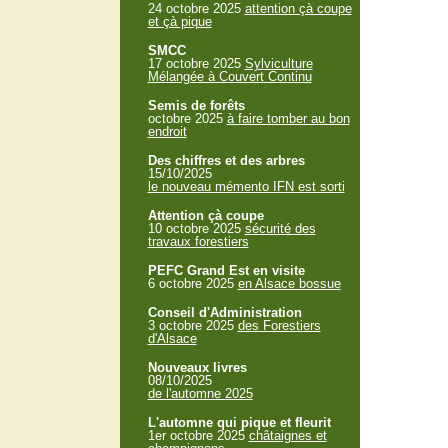
24 octobre 2025
attention çà coupe
et çà pique
SMCC
17 octobre 2025
Sylviculture
Mélangée à Couvert Continu
Semis de forêts
octobre 2025
à faire tomber au bon
endroit
Des chiffres et des arbres
15/10/2025
le nouveau mémento IFN est sorti
Attention çà coupe
10 octobre 2025
sécurité des
travaux forestiers
PEFC Grand Est en visite
6 octobre 2025
en Alsace bossue
Conseil d'Administration
3 octobre 2025
des Forestiers
d'Alsace
Nouveaux livres
08/10/2025
de l'automne 2025
L'automne qui pique et fleurit
1er octobre 2025
châtaignes et