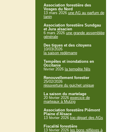
Association forestière des
Vosges du Nord
13 mars 2026
une AG au parfum de
tanin
Association forestière Sundgau
et Jura alsacien
6 mars 2026
une grande assemblée
générale
Des tiques et des citoyens
10/03/2026
la saison redémarre
Tempêtes et inondations en
Occitanie
février 2026
la tempête Nils
Renouvellement forestier
25/02/2026
réouverture du guichet unique
La saison du martelage
20 février 2026
exercice de
marteaux à Mutzig
Association forestière Piémont
Plaine d'Alsace
13 février 2026
top départ des AGs
Fiscalité forestière
13 février 2026
les bons réflèxes à