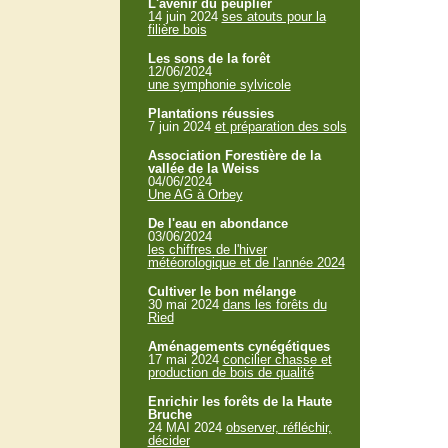
L'avenir du peuplier
14 juin 2024
ses atouts pour la
filière bois
Les sons de la forêt
12/06/2024
une symphonie sylvicole
Plantations réussies
7 juin 2024
et préparation des sols
Association Forestière de la
vallée de la Weiss
04/06/2024
Une AG à Orbey
De l'eau en abondance
03/06/2024
les chiffres de l'hiver
météorologique et de l'année 2024
Cultiver le bon mélange
30 mai 2024
dans les forêts du
Ried
Aménagements cynégétiques
17 mai 2024
concilier chasse et
production de bois de qualité
Enrichir les forêts de la Haute
Bruche
24 MAI 2024
observer, réfléchir,
décider