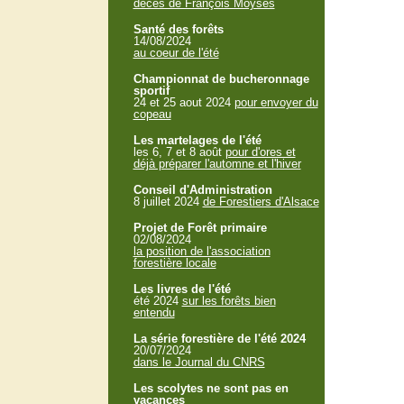
décès de François Moyses
Santé des forêts
14/08/2024
au coeur de l'été
Championnat de bucheronnage
sportif
24 et 25 aout 2024
pour envoyer du
copeau
Les martelages de l'été
les 6, 7 et 8 août
pour d'ores et
déjà préparer l'automne et l'hiver
Conseil d'Administration
8 juillet 2024
de Forestiers d'Alsace
Projet de Forêt primaire
02/08/2024
la position de l'association
forestière locale
Les livres de l'été
été 2024
sur les forêts bien
entendu
La série forestière de l'été 2024
20/07/2024
dans le Journal du CNRS
Les scolytes ne sont pas en
vacances