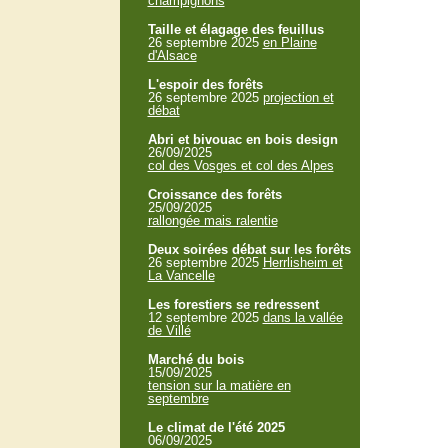
champignons
Taille et élagage des feuillus
26 septembre 2025
en Plaine
d'Alsace
L'espoir des forêts
26 septembre 2025
projection et
débat
Abri et bivouac en bois design
26/09/2025
col des Vosges et col des Alpes
Croissance des forêts
25/09/2025
rallongée mais ralentie
Deux soirées débat sur les forêts
26 septembre 2025
Herrlisheim et
La Vancelle
Les forestiers se redressent
12 septembre 2025
dans la vallée
de Villé
Marché du bois
15/09/2025
tension sur la matière en
septembre
Le climat de l'été 2025
06/09/2025