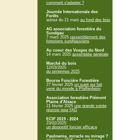
comment s'adapter ?
Journée Internationale des
Forêts
autour du 21 mars
au fond des bois
AG association forestière du
Sundgau
7 mars 2025
rassemblement des
forestiers sundgauviens
Au coeur des Vosges du Nord
14 mars 2025
assemblée générale
Marché du bois
12/03/2025
du printemps 2025
Bourse Foncière Forestière
27 février 2025
un sujet qui fait
venir du monde à Pfaffenheim
Association forestière Piémont
Plaine d'Alsace
21 février 2025
une grande soirée
réussie pour l'AG
ECIF 2019 - 2024
23/02/2025
un dispositif foncier efficace
Paulownia, miracle ou mirage ?