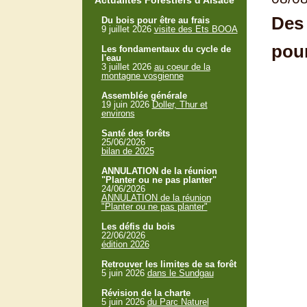
Actualités Forestiers d'Alsace
Des 
Du bois pour être au frais
9 juillet 2026
visite des Ets BOOA
pour
Les fondamentaux du cycle de
l'eau
3 juillet 2026
au coeur de la
montagne vosgienne
Assemblée générale
19 juin 2026
Doller, Thur et
environs
Santé des forêts
25/06/2026
bilan de 2025
ANNULATION de la réunion
"Planter ou ne pas planter"
24/06/2026
ANNULATION de la réunion
"Planter ou ne pas planter"
Les défis du bois
22/06/2026
édition 2026
Retrouver les limites de sa forêt
5 juin 2026
dans le Sundgau
Révision de la charte
5 juin 2026
du Parc Naturel