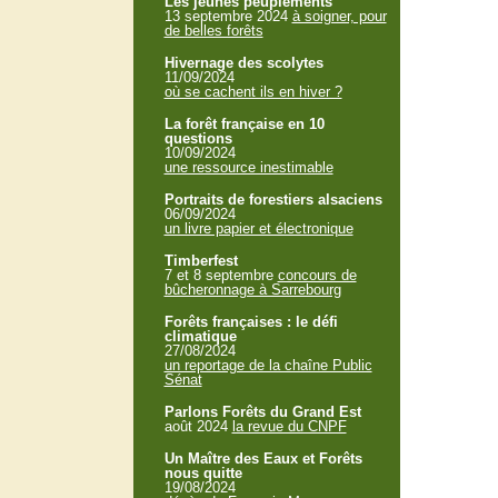
Les jeunes peuplements
13 septembre 2024
à soigner, pour
de belles forêts
Hivernage des scolytes
11/09/2024
où se cachent ils en hiver ?
La forêt française en 10
questions
10/09/2024
une ressource inestimable
Portraits de forestiers alsaciens
06/09/2024
un livre papier et électronique
Timberfest
7 et 8 septembre
concours de
bûcheronnage à Sarrebourg
Forêts françaises : le défi
climatique
27/08/2024
un reportage de la chaîne Public
Sénat
Parlons Forêts du Grand Est
août 2024
la revue du CNPF
Un Maître des Eaux et Forêts
nous quitte
19/08/2024