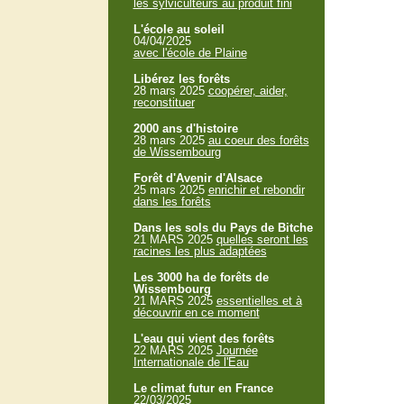
les sylviculteurs au produit fini
L'école au soleil
04/04/2025
avec l'école de Plaine
Libérez les forêts
28 mars 2025
coopérer, aider,
reconstituer
2000 ans d'histoire
28 mars 2025
au coeur des forêts
de Wissembourg
Forêt d'Avenir d'Alsace
25 mars 2025
enrichir et rebondir
dans les forêts
Dans les sols du Pays de Bitche
21 MARS 2025
quelles seront les
racines les plus adaptées
Les 3000 ha de forêts de
Wissembourg
21 MARS 2025
essentielles et à
découvrir en ce moment
L'eau qui vient des forêts
22 MARS 2025
Journée
Internationale de l'Eau
Le climat futur en France
22/03/2025