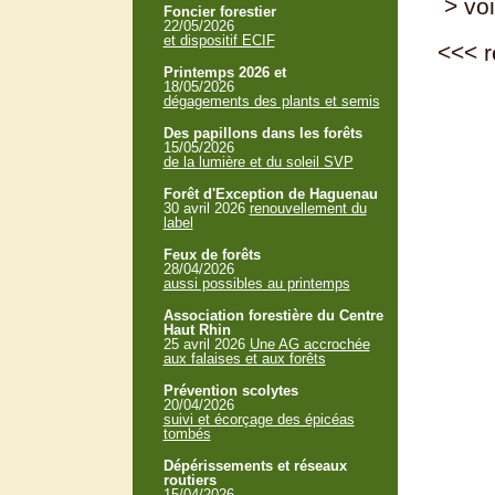
> voi
Foncier forestier
22/05/2026
et dispositif ECIF
<<<
r
Printemps 2026 et
18/05/2026
dégagements des plants et semis
Des papillons dans les forêts
15/05/2026
de la lumière et du soleil SVP
Forêt d'Exception de Haguenau
30 avril 2026
renouvellement du
label
Feux de forêts
28/04/2026
aussi possibles au printemps
Association forestière du Centre
Haut Rhin
25 avril 2026
Une AG accrochée
aux falaises et aux forêts
Prévention scolytes
20/04/2026
suivi et écorçage des épicéas
tombés
Dépérissements et réseaux
routiers
15/04/2026