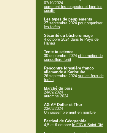
07/10/2024
comment les respecter et bien les
cueillir
Les types de peuplements
27 septembre 2024
pour organiser
les forêts
Sécurité du bûcheronnage
4 octobre 2024
dans le Pays de
Hanau
Tente ta science
30 septembre 2024
et le métier de
conseillère forêt
Rencontre forestière franco
allemande à Karlsruhe
26 septembre 2024
sur les feux de
forêts
Marché du bois
24/09/2024
automne 2024
AG AF Doller et Thur
23/09/2024
Un rassemblement en nombre
Festival de Géographie
4,5 et 6 octobre
le FIG à Saint Dié