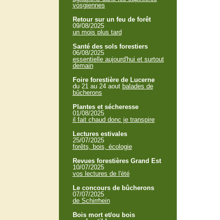
vosgiennes
Retour sur un feu de forêt
09/08/2025
un mois plus tard
Santé des sols forestiers
06/08/2025
essentielle aujourd'hui et surtout
demain
Foire forestière de Lucerne
du 21 au 24 aout
balades de
bûcherons
Plantes et sécheresse
01/08/2025
il fait chaud donc je transpire
Lectures estivales
25/07/2025
forêts, bois, écologie
Revues forestières Grand Est
10/07/2025
vos lectures de l'été
Le concours de bûcherons
07/07/2025
de Schirrhein
Bois mort et/ou bois