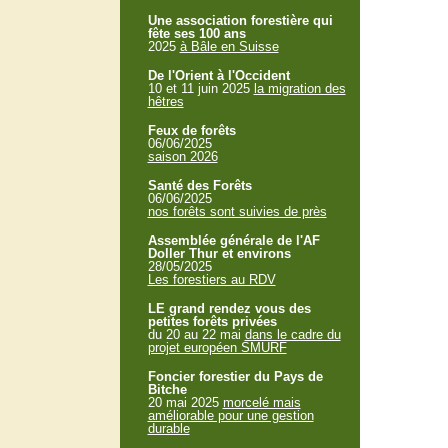
Une association forestière qui
fête ses 100 ans
2025
à Bâle en Suisse
De l'Orient à l'Occident
10 et 11 juin 2025
la migration des
hêtres
Feux de forêts
06/06/2025
saison 2026
Santé des Forêts
06/06/2025
nos forêts sont suivies de près
Assemblée générale de l'AF
Doller Thur et environs
28/05/2025
Les forestiers au RDV
LE grand rendez vous des
petites forêts privées
du 20 au 22 mai
dans le cadre du
projet européen SMURF
Foncier forestier du Pays de
Bitche
20 mai 2025
morcelé mais
améliorable pour une gestion
durable