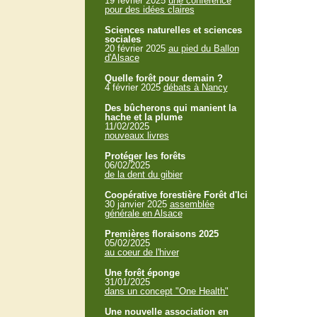
19 février 2025
une conférence
pour des idées claires
Sciences naturelles et sciences
sociales
20 février 2025
au pied du Ballon
d'Alsace
Quelle forêt pour demain ?
4 février 2025
débats à Nancy
Des bûcherons qui manient la
hache et la plume
11/02/2025
nouveaux livres
Protéger les forêts
06/02/2025
de la dent du gibier
Coopérative forestière Forêt d'Ici
30 janvier 2025
assemblée
générale en Alsace
Premières floraisons 2025
05/02/2025
au coeur de l'hiver
Une forêt éponge
31/01/2025
dans un concept "One Health"
Une nouvelle association en