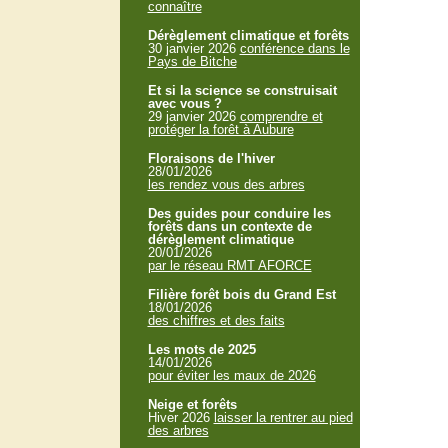
connaître
Dérèglement climatique et forêts
30 janvier 2026
conférence dans le
Pays de Bitche
Et si la science se construisait
avec vous ?
29 janvier 2026
comprendre et
protéger la forêt à Aubure
Floraisons de l'hiver
28/01/2026
les rendez vous des arbres
Des guides pour conduire les
forêts dans un contexte de
dérèglement climatique
20/01/2026
par le réseau RMT AFORCE
Filière forêt bois du Grand Est
18/01/2026
des chiffres et des faits
Les mots de 2025
14/01/2026
pour éviter les maux de 2026
Neige et forêts
Hiver 2026
laisser la rentrer au pied
des arbres