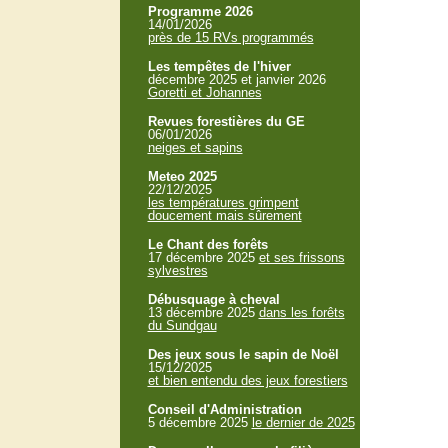
Programme 2026
14/01/2026
près de 15 RVs programmés
Les tempêtes de l'hiver
décembre 2025 et janvier 2026
Goretti et Johannes
Revues forestières du GE
06/01/2026
neiges et sapins
Meteo 2025
22/12/2025
les températures grimpent
doucement mais sûrement
Le Chant des forêts
17 décembre 2025
et ses frissons
sylvestres
Débusquage à cheval
13 décembre 2025
dans les forêts
du Sundgau
Des jeux sous le sapin de Noël
15/12/2025
et bien entendu des jeux forestiers
Conseil d'Administration
5 décembre 2025
le dernier de 2025