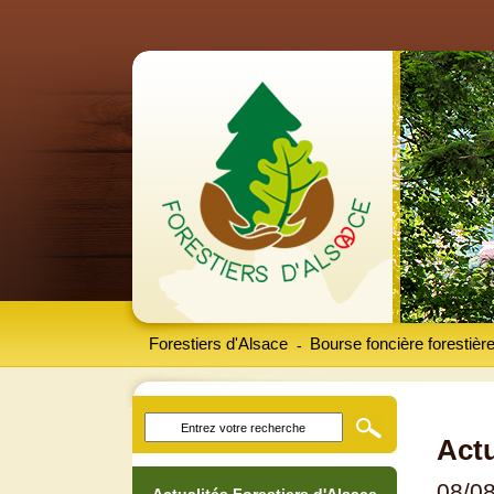
Forestiers d'Alsace
Bourse foncière forestièr
-
Actu
08/0