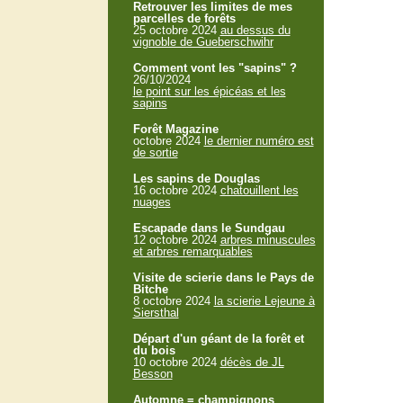
Retrouver les limites de mes
parcelles de forêts
25 octobre 2024
au dessus du
vignoble de Gueberschwihr
Comment vont les "sapins" ?
26/10/2024
le point sur les épicéas et les
sapins
Forêt Magazine
octobre 2024
le dernier numéro est
de sortie
Les sapins de Douglas
16 octobre 2024
chatouillent les
nuages
Escapade dans le Sundgau
12 octobre 2024
arbres minuscules
et arbres remarquables
Visite de scierie dans le Pays de
Bitche
8 octobre 2024
la scierie Lejeune à
Siersthal
Départ d'un géant de la forêt et
du bois
10 octobre 2024
décès de JL
Besson
Automne = champignons