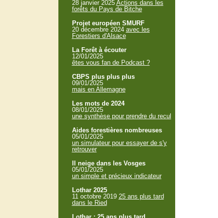
28 janvier 2025
Actions dans les
forêts du Pays de Bitche
Projet européen SMURF
20 décembre 2024
avec les
Forestiers d'Alsace
La Forêt à écouter
12/01/2025
êtes vous fan de Podcast ?
CBPS plus plus plus
09/01/2025
mais en Allemagne
Les mots de 2024
08/01/2025
une synthèse pour prendre du recul
Aides forestières nombreuses
05/01/2025
un simulateur pour essayer de s'y
retrouver
Il neige dans les Vosges
05/01/2025
un simple et précieux indicateur
Lothar 2025
11 octobre 2019
25 ans plus tard
dans le Ried
Lothar : 25 ans plus tard