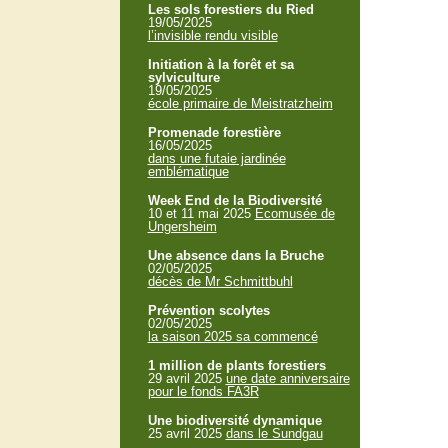
Les sols forestiers du Ried
19/05/2025
l’invisible rendu visible
Initiation à la forêt et sa
sylviculture
19/05/2025
école primaire de Meistratzheim
Promenade forestière
16/05/2025
dans une futaie jardinée
emblématique
Week End de la Biodiversité
10 et 11 mai 2025
Ecomusée de
Ungersheim
Une absence dans la Bruche
02/05/2025
décès de Mr Schmittbuhl
Prévention scolytes
02/05/2025
la saison 2025 sa commencé
1 million de plants forestiers
29 avril 2025
une date anniversaire
pour le fonds FA3R
Une biodiversité dynamique
25 avril 2025
dans le Sundgau