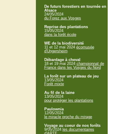
De futurs forestiers en tournée en
Alsace
24/05/2024
du Forez aux Vosges
Reprise des plantations
15/05/2024
dans la forêt école
WE de la biodiversité
11 et 12 mai 2024
écomusée
d'Ungersheim
Débardage à cheval
18 et 19 mai 2024
championnat de
France dans les Vosges du Nord
La forêt sur un plateau de jeu
13/05/2024
Forêt mixte
Au fil de la laine
13/05/2024
pour protéger les plantations
Paulownia
12/05/2024
le miracle proche du mirage
Voyage au coeur de nos forêts
9/05/2024
les documentaires
d'ARTE