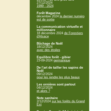
27/12/2024
1999 - 2024
Forêt Magazine
décembre 2024
le dernier numéro
est de sortie
La communication virtuelle et
millionnaire
18 décembre 2024
de Forestiers
d'Alsace
Bûchage de Noël
18/12/2024
avec des étoiles
Equilibre forêt - gibier
23-09-2024
germanique
De l'art de tailler les sapins de
Noël
09/12/2024
pour les rendre les plus beaux
Les ornières sont partout
04/12/2024
et alors ?
Note sanitaire
2/12/2024
sur les forêts du Grand
Est