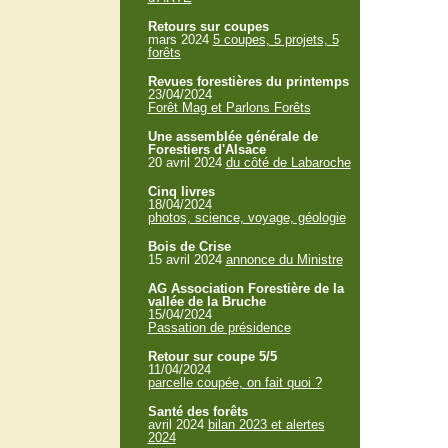
Retours sur coupes
mars 2024
5 coupes, 5 projets, 5
forêts
Revues forestières du printemps
23/04/2024
Forêt Mag et Parlons Forêts
Une assemblée générale de
Forestiers d'Alsace
20 avril 2024
du côté de Labaroche
Cinq livres
18/04/2024
photos, science, voyage, géologie
Bois de Crise
15 avril 2024
annonce du Ministre
AG Association Forestière de la
vallée de la Bruche
15/04/2024
Passation de présidence
Retour sur coupe 5/5
11/04/2024
parcelle coupée, on fait quoi ?
Santé des forêts
avril 2024
bilan 2023 et alertes
2024