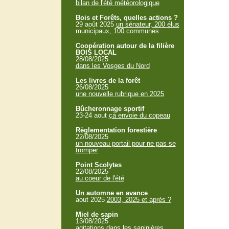
bilan de l'été météorologique
Bois et Forêts, quelles actions ?
29 août 2025
un sénateur, 200 élus
municipaux, 100 communes
Coopération autour de la filière
BOIS LOCAL
28/08/2025
dans les Vosges du Nord
Les livres de la forêt
26/08/2025
une nouvelle rubrique en 2025
Bûcheronnage sportif
23-24 aout
çà envoie du copeau
Règlementation forestière
22/08/2025
un nouveau portail pour ne pas se
tromper
Point Scolytes
22/08/2025
au coeur de l'été
Un automne en avance
aout 2025
2003, 2025 et après ?
Miel de sapin
13/08/2025
agitations dans les sapinières