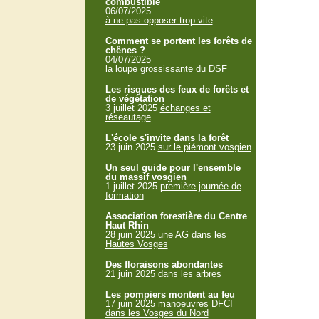
combustible
06/07/2025
à ne pas opposer trop vite
Comment se portent les forêts de
chênes ?
04/07/2025
la loupe grossissante du DSF
Les risques des feux de forêts et
de végétation
3 juillet 2025
échanges et
réseautage
L'école s'invite dans la forêt
23 juin 2025
sur le piémont vosgien
Un seul guide pour l'ensemble
du massif vosgien
1 juillet 2025
première journée de
formation
Association forestière du Centre
Haut Rhin
28 juin 2025
une AG dans les
Hautes Vosges
Des floraisons abondantes
21 juin 2025
dans les arbres
Les pompiers montent au feu
17 juin 2025
manoeuvres DFCI
dans les Vosges du Nord