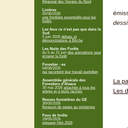
Régional des Vosges du Nord
Lisières
émiss
05/06/2026
une frontière essentielle pour les
forêts
dessi
Les feux ce n'est pas que dans le
Sud
5 juin 2026
débats et
démonstrations à Bitche
Les Nuits des Forêts
du 5 au 21 juin
des animations pour
éclairer la forêt
Forestier - es
04/06/2026
qui racontent leur travail quotidien
La pa
Assemblée générale des
Forestiers d'Alsace
30 mai 2026
attachée à tous les
Les d
arbres et à leurs racines
Revues forestières du GE
30/05/2026
floraison de pages au printemps
Feux de forêts
29/05/2026
préparer l'été 2026