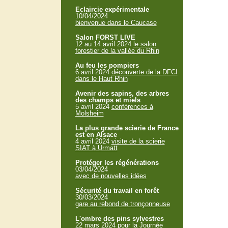
Eclaircie expérimentale
10/04/2024
bienvenue dans le Caucase
Salon FORST LIVE
12 au 14 avril 2024
le salon
forestier de la vallée du Rhin
Au feu les pompiers
6 avril 2024
découverte de la DFCI
dans le Haut Rhin
Avenir des sapins, des arbres
des champs et miels
5 avril 2024
conférences à
Molsheim
La plus grande scierie de France
est en Alsace
4 avril 2024
visite de la scierie
SIAT à Urmatt
Protéger les régénérations
03/04/2024
avec de nouvelles idées
Sécurité du travail en forêt
30/03/2024
gare au rebond de tronçonneuse
L'ombre des pins sylvestres
22 mars 2024
pour la Journée