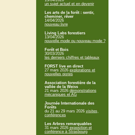
un sujet actuel et en devenir
Les arts de la forêt : sentir,
cheminer, rêver
14/04/2026
nouveau livre
Living Labs forestiers
13/04/2026
nouvelle mode ou nouveau mode ?
Forêt et Bois
30/03/2026
les derniers chiffres et tableaux
FORST live en direct
27 mars 2026
explorations et
nouvelles pistes
Association forestière de la
vallée de la Weiss
21 mars 2026
démonstrations
mécaniques et AG
Journée Internationale des
Forêts
du 21 au 29 mars 2026
visites,
conférences
Les Arbres remarquables
31 mars 2026
exposition et
conférence à Strasbourg