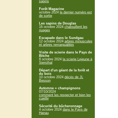
sapins
Forêt Magazine
octobre 2024
le dernier numéro est
de sortie
Les sapins de Douglas
16 octobre 2024
chatouillent les
nuages
Escapade dans le Sundgau
12 octobre 2024
arbres minuscules
et arbres remarquables
Visite de scierie dans le Pays de
Bitche
8 octobre 2024
la scierie Lejeune à
Siersthal
Départ d'un géant de la forêt et
du bois
10 octobre 2024
décès de JL
Besson
Automne = champignons
07/10/2024
comment les respecter et bien les
cueillir
Sécurité du bûcheronnage
4 octobre 2024
dans le Pays de
Hanau