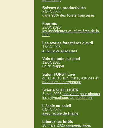
Baisses de productivités
24/04/2025
dans 95% des forêts françaises
Fourmis
22/04/2025
les ingénieures et infirmières de la
forêt
Les revues forestières d'avril
17/04/2025
2 numéros sinon rien
Vols de bois sur pied
12/04/2025
un N° d'appel
Salon FORST Live
du 11 au 13 avril
trucs, astuces et
machines. Le reportage
Scierie SCHILLIGER
3 avril 2025
une visite pour abouter
les sylviculteurs au produit fini
L'école au soleil
04/04/2025
avec l'école de Plaine
Libérez les forêts
28 mars 2025
coopérer, aider,