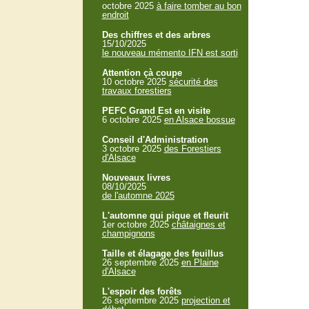
octobre 2025
à faire tomber au bon
endroit
Des chiffres et des arbres
15/10/2025
le nouveau mémento IFN est sorti
Attention çà coupe
10 octobre 2025
sécurité des
travaux forestiers
PEFC Grand Est en visite
6 octobre 2025
en Alsace bossue
Conseil d'Administration
3 octobre 2025
des Forestiers
d'Alsace
Nouveaux livres
08/10/2025
de l'automne 2025
L'automne qui pique et fleurit
1er octobre 2025
châtaignes et
champignons
Taille et élagage des feuillus
26 septembre 2025
en Plaine
d'Alsace
L'espoir des forêts
26 septembre 2025
projection et