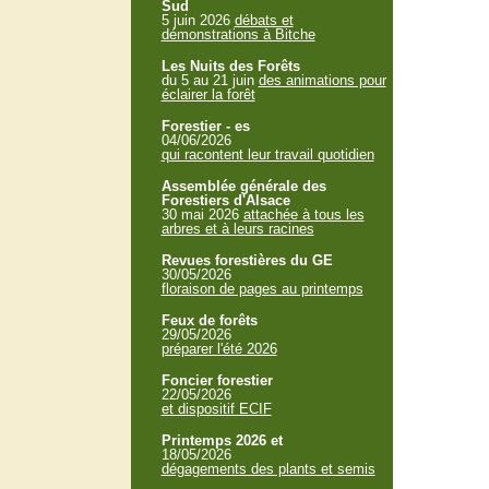
Sud
5 juin 2026
débats et
démonstrations à Bitche
Les Nuits des Forêts
du 5 au 21 juin
des animations pour
éclairer la forêt
Forestier - es
04/06/2026
qui racontent leur travail quotidien
Assemblée générale des
Forestiers d'Alsace
30 mai 2026
attachée à tous les
arbres et à leurs racines
Revues forestières du GE
30/05/2026
floraison de pages au printemps
Feux de forêts
29/05/2026
préparer l'été 2026
Foncier forestier
22/05/2026
et dispositif ECIF
Printemps 2026 et
18/05/2026
dégagements des plants et semis