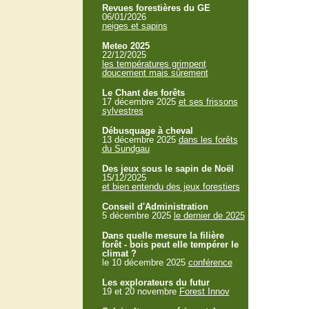
Revues forestières du GE
06/01/2026
neiges et sapins
Meteo 2025
22/12/2025
les températures grimpent
doucement mais sûrement
Le Chant des forêts
17 décembre 2025
et ses frissons
sylvestres
Débusquage à cheval
13 décembre 2025
dans les forêts
du Sundgau
Des jeux sous le sapin de Noël
15/12/2025
et bien entendu des jeux forestiers
Conseil d'Administration
5 décembre 2025
le dernier de 2025
Dans quelle mesure la filière
forêt - bois peut elle tempérer le
climat ?
le 10 décembre 2025
conférence
Les explorateurs du futur
19 et 20 novembre
Forest Innov