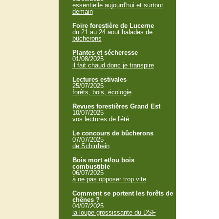
essentielle aujourd'hui et surtout
demain
Foire forestière de Lucerne
du 21 au 24 aout
balades de
bûcherons
Plantes et sécheresse
01/08/2025
il fait chaud donc je transpire
Lectures estivales
25/07/2025
forêts, bois, écologie
Revues forestières Grand Est
10/07/2025
vos lectures de l'été
Le concours de bûcherons
07/07/2025
de Schirrhein
Bois mort et/ou bois
combustible
06/07/2025
à ne pas opposer trop vite
Comment se portent les forêts de
chênes ?
04/07/2025
la loupe grossissante du DSF