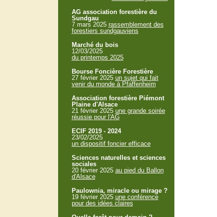
AG association forestière du
Sundgau
7 mars 2025
rassemblement des
forestiers sundgauviens
Marché du bois
12/03/2025
du printemps 2025
Bourse Foncière Forestière
27 février 2025
un sujet qui fait
venir du monde à Pfaffenheim
Association forestière Piémont
Plaine d'Alsace
21 février 2025
une grande soirée
réussie pour l'AG
ECIF 2019 - 2024
23/02/2025
un dispositif foncier efficace
Sciences naturelles et sciences
sociales
20 février 2025
au pied du Ballon
d'Alsace
Paulownia, miracle ou mirage ?
19 février 2025
une conférence
pour des idées claires