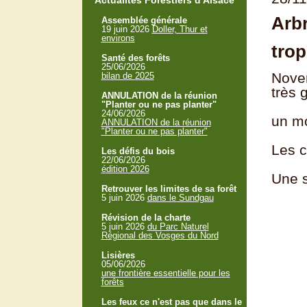
Actualités Forestiers d'Alsace
Arbr
Assemblée générale
19 juin 2026
Doller, Thur et
environs
trop
Santé des forêts
25/06/2026
Novem
bilan de 2025
très 
ANNULATION de la réunion
"Planter ou ne pas planter"
24/06/2026
un mo
ANNULATION de la réunion
"Planter ou ne pas planter"
Les c
Les défis du bois
22/06/2026
édition 2026
Une s
Retrouver les limites de sa forêt
5 juin 2026
dans le Sundgau
Révision de la charte
5 juin 2026
du Parc Naturel
Régional des Vosges du Nord
Lisières
05/06/2026
une frontière essentielle pour les
forêts
Les feux ce n'est pas que dans le