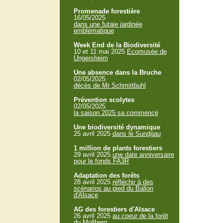
Promenade forestière
16/05/2025
dans une futaie jardinée
emblématique
Week End de la Biodiversité
10 et 11 mai 2025
Ecomusée de
Ungersheim
Une absence dans la Bruche
02/05/2025
décès de Mr Schmittbuhl
Prévention scolytes
02/05/2025
la saison 2025 sa commencé
Une biodiversité dynamique
25 avril 2025
dans le Sundgau
1 million de plants forestiers
29 avril 2025
une date anniversaire
pour le fonds FA3R
Adaptation des forêts
28 avril 2025
réfléchir à des
scénarios au pied du Ballon
d'Alsace
AG des forestiers d'Alsace
26 avril 2025
au coeur de la forêt
du Mollberg