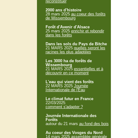
reconstituer
2000 ans d'histoire
28 mars 2025
au coeur des forêts
de Wissembourg
Forêt d'Avenir d'Alsace
25 mars 2025
enrichir et rebondir
dans les forêts
Dans les sols du Pays de Bitche
21 MARS 2025
quelles seront les
racines les plus adaptées
Les 3000 ha de forêts de
Wissembourg
21 MARS 2025
essentielles et à
découvrir en ce moment
L'eau qui vient des forêts
22 MARS 2025
Journée
Internationale de l'Eau
Le climat futur en France
22/03/2025
comment s'adapter ?
Journée Internationale des
Forêts
autour du 21 mars
au fond des bois
Au coeur des Vosges du Nord
14 mars 2025
assemblée générale