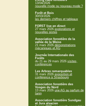
13/04/2026
nouvelle mode ou nouveau mode ?
Forêt et Bois
30/03/2026
les derniers chiffres et tableaux
FORST live en direct
27 mars 2026
explorations et
nouvelles pistes
Association forestière de la
vallée de la Weiss
21 mars 2026
démonstrations
mécaniques et AG
Journée Internationale des
Forêts
du 21 au 29 mars 2026
visites,
conférences
Les Arbres remarquables
31 mars 2026
exposition et
conférence à Strasbourg
Association forestière des
Vosges du Nord
13 mars 2026
une AG au parfum de
tanin
Association forestière Sundgau
et Jura alsacien