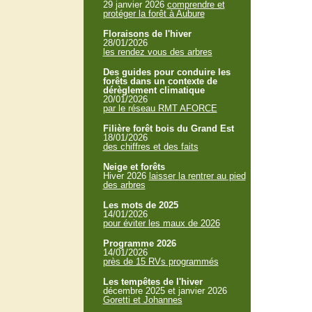
29 janvier 2026
comprendre et
protéger la forêt à Aubure
Floraisons de l'hiver
28/01/2026
les rendez vous des arbres
Des guides pour conduire les
forêts dans un contexte de
dérèglement climatique
20/01/2026
par le réseau RMT AFORCE
Filière forêt bois du Grand Est
18/01/2026
des chiffres et des faits
Neige et forêts
Hiver 2026
laisser la rentrer au pied
des arbres
Les mots de 2025
14/01/2026
pour éviter les maux de 2026
Programme 2026
14/01/2026
près de 15 RVs programmés
Les tempêtes de l'hiver
décembre 2025 et janvier 2026
Goretti et Johannes