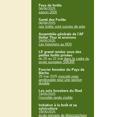
Feux de forêts
06/06/2025
saison 2026
Santé des Forêts
06/06/2025
nos forêts sont suivies de près
Assemblée générale de l'AF
Doller Thur et environs
28/05/2025
Les forestiers au RDV
LE grand rendez vous des
petites forêts privées
du 20 au 22 mai
dans le cadre du
projet européen SMURF
Foncier forestier du Pays de
Bitche
20 mai 2025
morcelé mais
améliorable pour une gestion
durable
Les sols forestiers du Ried
19/05/2025
l’invisible rendu visible
Initiation à la forêt et sa
sylviculture
19/05/2025
école primaire de Meistratzheim