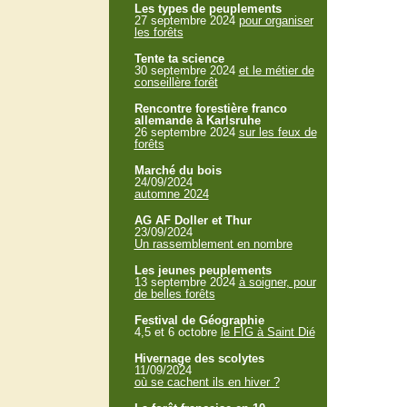
Les types de peuplements
27 septembre 2024
pour organiser
les forêts
Tente ta science
30 septembre 2024
et le métier de
conseillère forêt
Rencontre forestière franco
allemande à Karlsruhe
26 septembre 2024
sur les feux de
forêts
Marché du bois
24/09/2024
automne 2024
AG AF Doller et Thur
23/09/2024
Un rassemblement en nombre
Les jeunes peuplements
13 septembre 2024
à soigner, pour
de belles forêts
Festival de Géographie
4,5 et 6 octobre
le FIG à Saint Dié
Hivernage des scolytes
11/09/2024
où se cachent ils en hiver ?