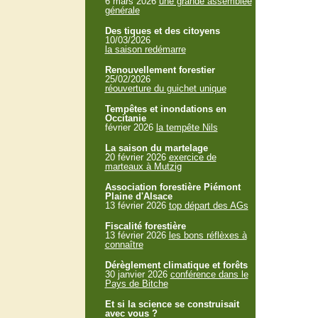
6 mars 2026
une grande assemblée
générale
Des tiques et des citoyens
10/03/2026
la saison redémarre
Renouvellement forestier
25/02/2026
réouverture du guichet unique
Tempêtes et inondations en
Occitanie
février 2026
la tempête Nils
La saison du martelage
20 février 2026
exercice de
marteaux à Mutzig
Association forestière Piémont
Plaine d'Alsace
13 février 2026
top départ des AGs
Fiscalité forestière
13 février 2026
les bons réflèxes à
connaître
Dérèglement climatique et forêts
30 janvier 2026
conférence dans le
Pays de Bitche
Et si la science se construisait
avec vous ?