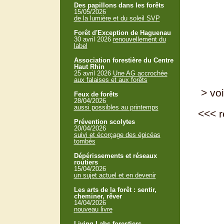
Des papillons dans les forêts
15/05/2026
de la lumière et du soleil SVP
Forêt d'Exception de Haguenau
30 avril 2026
renouvellement du
label
Association forestière du Centre
Haut Rhin
25 avril 2026
Une AG accrochée
aux falaises et aux forêts
> voi
Feux de forêts
28/04/2026
aussi possibles au printemps
<<<
r
Prévention scolytes
20/04/2026
suivi et écorçage des épicéas
tombés
Dépérissements et réseaux
routiers
15/04/2026
un sujet actuel et en devenir
Les arts de la forêt : sentir,
cheminer, rêver
14/04/2026
nouveau livre
Living Labs forestiers