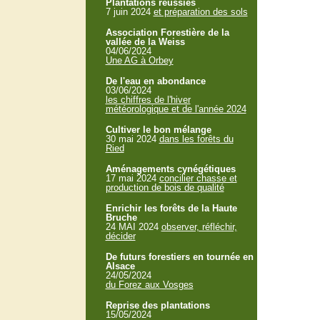
Plantations réussies
7 juin 2024
et préparation des sols
Association Forestière de la
vallée de la Weiss
04/06/2024
Une AG à Orbey
De l'eau en abondance
03/06/2024
les chiffres de l'hiver
météorologique et de l'année 2024
Cultiver le bon mélange
30 mai 2024
dans les forêts du
Ried
Aménagements cynégétiques
17 mai 2024
concilier chasse et
production de bois de qualité
Enrichir les forêts de la Haute
Bruche
24 MAI 2024
observer, réfléchir,
décider
De futurs forestiers en tournée en
Alsace
24/05/2024
du Forez aux Vosges
Reprise des plantations
15/05/2024