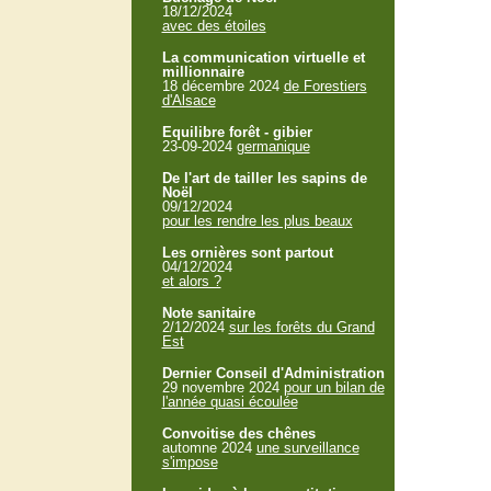
18/12/2024
avec des étoiles
La communication virtuelle et
millionnaire
18 décembre 2024
de Forestiers
d'Alsace
Equilibre forêt - gibier
23-09-2024
germanique
De l'art de tailler les sapins de
Noël
09/12/2024
pour les rendre les plus beaux
Les ornières sont partout
04/12/2024
et alors ?
Note sanitaire
2/12/2024
sur les forêts du Grand
Est
Dernier Conseil d'Administration
29 novembre 2024
pour un bilan de
l'année quasi écoulée
Convoitise des chênes
automne 2024
une surveillance
s'impose