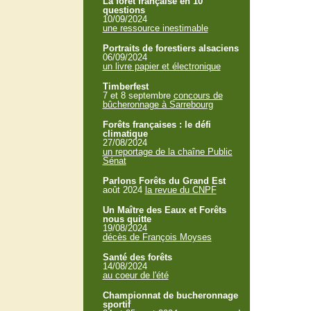
La forêt française en 10
questions
10/09/2024
une ressource inestimable
Portraits de forestiers alsaciens
06/09/2024
un livre papier et électronique
Timberfest
7 et 8 septembre
concours de
bûcheronnage à Sarrebourg
Forêts françaises : le défi
climatique
27/08/2024
un reportage de la chaîne Public
Sénat
Parlons Forêts du Grand Est
août 2024
la revue du CNPF
Un Maître des Eaux et Forêts
nous quitte
19/08/2024
décès de François Moyses
Santé des forêts
14/08/2024
au coeur de l'été
Championnat de bucheronnage
sportif