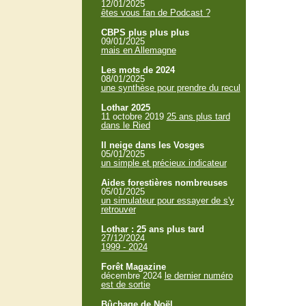
12/01/2025
êtes vous fan de Podcast ?
CBPS plus plus plus
09/01/2025
mais en Allemagne
Les mots de 2024
08/01/2025
une synthèse pour prendre du recul
Lothar 2025
11 octobre 2019
25 ans plus tard
dans le Ried
Il neige dans les Vosges
05/01/2025
un simple et précieux indicateur
Aides forestières nombreuses
05/01/2025
un simulateur pour essayer de s'y
retrouver
Lothar : 25 ans plus tard
27/12/2024
1999 - 2024
Forêt Magazine
décembre 2024
le dernier numéro
est de sortie
Bûchage de Noël