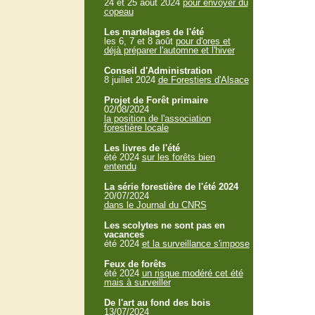
24 et 25 aout 2024
pour envoyer du
copeau
Les martelages de l'été
les 6, 7 et 8 août
pour d'ores et
déjà préparer l'automne et l'hiver
Conseil d'Administration
8 juillet 2024
de Forestiers d'Alsace
Projet de Forêt primaire
02/08/2024
la position de l'association
forestière locale
Les livres de l'été
été 2024
sur les forêts bien
entendu
La série forestière de l'été 2024
20/07/2024
dans le Journal du CNRS
Les scolytes ne sont pas en
vacances
été 2024
et la surveillance s'impose
Feux de forêts
été 2024
un risque modéré cet été
mais à surveiller
De l'art au fond des bois
13/07/2024