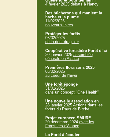
Quelle forêt pour demain ?
4 février 2025
débats à Nancy
Des bûcherons qui manient la
hache et la plume
11/02/2025
nouveaux livres
Protéger les forêts
06/02/2025
de la dent du gibier
Coopérative forestière Forêt d'Ici
30 janvier 2025
assemblée
générale en Alsace
Premières floraisons 2025
05/02/2025
au coeur de l'hiver
Une forêt éponge
31/01/2025
dans un concept "One Health"
Une nouvelle association en
28 janvier 2025
Actions dans les
forêts du Pays de Bitche
Projet européen SMURF
20 décembre 2024
avec les
Forestiers d'Alsace
La Forêt à écouter