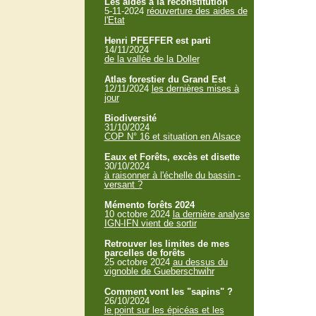
Les aides à la reconstitution
5-11-2024
réouverture des aides de
l'Etat
Henri PFEFFER est parti
14/11/2024
de la vallée de la Doller
Atlas forestier du Grand Est
12/11/2024
les dernières mises à
jour
Biodiversité
31/10/2024
COP N° 16 et situation en Alsace
Eaux et Forêts, excès et disette
30/10/2024
à raisonner à l'échelle du bassin -
versant ?
Mémento forêts 2024
10 octobre 2024
la dernière analyse
IGN-IFN vient de sortir
Retrouver les limites de mes
parcelles de forêts
25 octobre 2024
au dessus du
vignoble de Gueberschwihr
Comment vont les "sapins" ?
26/10/2024
le point sur les épicéas et les