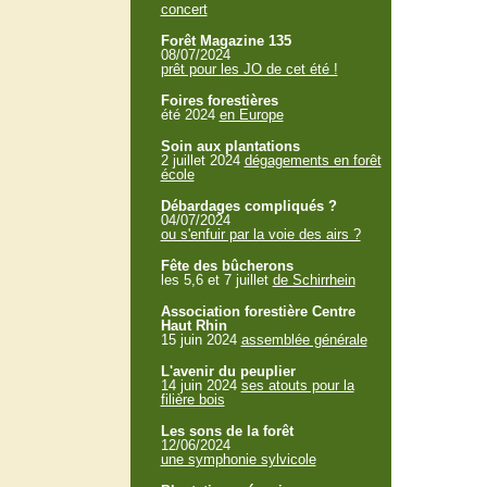
concert
Forêt Magazine 135
08/07/2024
prêt pour les JO de cet été !
Foires forestières
été 2024
en Europe
Soin aux plantations
2 juillet 2024
dégagements en forêt
école
Débardages compliqués ?
04/07/2024
ou s'enfuir par la voie des airs ?
Fête des bûcherons
les 5,6 et 7 juillet
de Schirrhein
Association forestière Centre
Haut Rhin
15 juin 2024
assemblée générale
L'avenir du peuplier
14 juin 2024
ses atouts pour la
filière bois
Les sons de la forêt
12/06/2024
une symphonie sylvicole