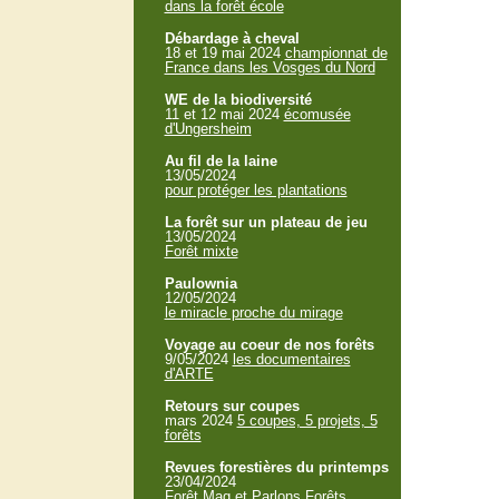
dans la forêt école
Débardage à cheval
18 et 19 mai 2024
championnat de
France dans les Vosges du Nord
WE de la biodiversité
11 et 12 mai 2024
écomusée
d'Ungersheim
Au fil de la laine
13/05/2024
pour protéger les plantations
La forêt sur un plateau de jeu
13/05/2024
Forêt mixte
Paulownia
12/05/2024
le miracle proche du mirage
Voyage au coeur de nos forêts
9/05/2024
les documentaires
d'ARTE
Retours sur coupes
mars 2024
5 coupes, 5 projets, 5
forêts
Revues forestières du printemps
23/04/2024
Forêt Mag et Parlons Forêts