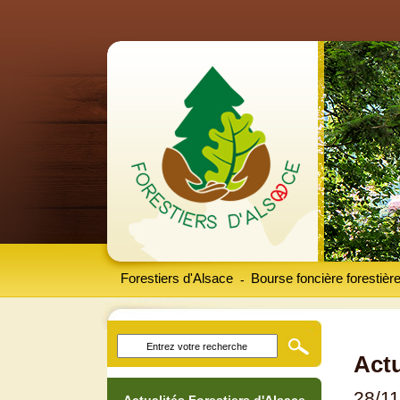
Forestiers d'Alsace
Bourse foncière forestièr
-
Actu
28/1