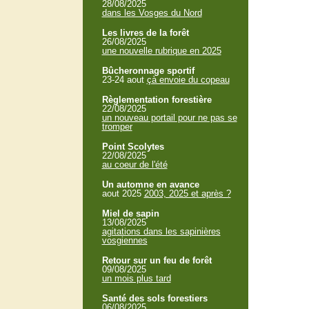
28/08/2025
dans les Vosges du Nord
Les livres de la forêt
26/08/2025
une nouvelle rubrique en 2025
Bûcheronnage sportif
23-24 aout
çà envoie du copeau
Règlementation forestière
22/08/2025
un nouveau portail pour ne pas se
tromper
Point Scolytes
22/08/2025
au coeur de l'été
Un automne en avance
aout 2025
2003, 2025 et après ?
Miel de sapin
13/08/2025
agitations dans les sapinières
vosgiennes
Retour sur un feu de forêt
09/08/2025
un mois plus tard
Santé des sols forestiers
06/08/2025