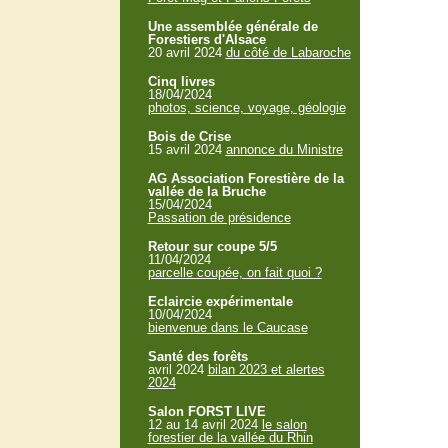
Une assemblée générale de
Forestiers d'Alsace
20 avril 2024
du côté de Labaroche
Cinq livres
18/04/2024
photos, science, voyage, géologie
Bois de Crise
15 avril 2024
annonce du Ministre
AG Association Forestière de la
vallée de la Bruche
15/04/2024
Passation de présidence
Retour sur coupe 5/5
11/04/2024
parcelle coupée, on fait quoi ?
Eclaircie expérimentale
10/04/2024
bienvenue dans le Caucase
Santé des forêts
avril 2024
bilan 2023 et alertes
2024
Salon FORST LIVE
12 au 14 avril 2024
le salon
forestier de la vallée du Rhin