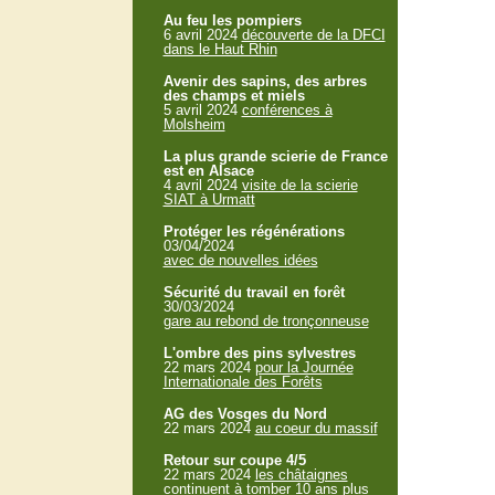
Au feu les pompiers
6 avril 2024
découverte de la DFCI
dans le Haut Rhin
Avenir des sapins, des arbres
des champs et miels
5 avril 2024
conférences à
Molsheim
La plus grande scierie de France
est en Alsace
4 avril 2024
visite de la scierie
SIAT à Urmatt
Protéger les régénérations
03/04/2024
avec de nouvelles idées
Sécurité du travail en forêt
30/03/2024
gare au rebond de tronçonneuse
L'ombre des pins sylvestres
22 mars 2024
pour la Journée
Internationale des Forêts
AG des Vosges du Nord
22 mars 2024
au coeur du massif
Retour sur coupe 4/5
22 mars 2024
les châtaignes
continuent à tomber 10 ans plus