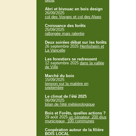
débat
Abri et bivouac en bois design
26/09/2025
col des Vosges et col des Alpes
Croissance des forêts
25/09/2025
rallongée mais ralentie
Deux soirées débat sur les forêts
26 septembre 2025
Herrlisheim et
La Vancelle
Les forestiers se redressent
12 septembre 2025
dans la vallée
de Villé
Marché du bois
15/09/2025
tension sur la matière en
septembre
Le climat de l'été 2025
06/09/2025
bilan de l'été météorologique
Bois et Forêts, quelles actions ?
29 août 2025
un sénateur, 200 élus
municipaux, 100 communes
Coopération autour de la filière
BOIS LOCAL