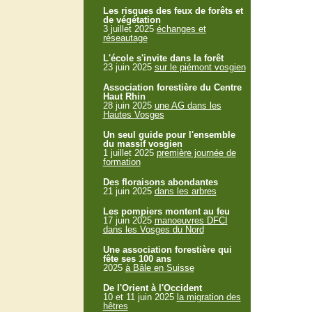
Les risques des feux de forêts et
de végétation
3 juillet 2025
échanges et
réseautage
L'école s'invite dans la forêt
23 juin 2025
sur le piémont vosgien
Association forestière du Centre
Haut Rhin
28 juin 2025
une AG dans les
Hautes Vosges
Un seul guide pour l'ensemble
du massif vosgien
1 juillet 2025
première journée de
formation
Des floraisons abondantes
21 juin 2025
dans les arbres
Les pompiers montent au feu
17 juin 2025
manoeuvres DFCI
dans les Vosges du Nord
Une association forestière qui
fête ses 100 ans
2025
à Bâle en Suisse
De l'Orient à l'Occident
10 et 11 juin 2025
la migration des
hêtres