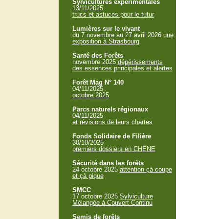
Sylvicultures expérimentales
13/11/2025
trucs et astuces pour le futur
Lumières sur le vivant
du 7 novembre au 27 avril 2026
une
exposition à Strasbourg
Santé des Forêts
novembre 2025
dépérissements
des essences principales et alertes
Forêt Mag N° 140
04/11/2025
octobre 2025
Parcs naturels régionaux
04/11/2025
et révisions de leurs chartes
Fonds Solidaire de Filière
30/10/2025
premiers dossiers en CHÊNE
Sécurité dans les forêts
24 octobre 2025
attention çà coupe
et çà pique
SMCC
17 octobre 2025
Sylviculture
Mélangée à Couvert Continu
Semis de forêts