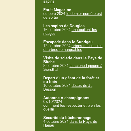
sapins
Forêt Magazine
octobre 2024
le dernier numéro est
de sortie
Les sapins de Douglas
16 octobre 2024
chatouillent les
nuages
Escapade dans le Sundgau
12 octobre 2024
arbres minuscules
et arbres remarquables
Visite de scierie dans le Pays de
Bitche
8 octobre 2024
la scierie Lejeune à
Siersthal
Départ d'un géant de la forêt et
du bois
10 octobre 2024
décès de JL
Besson
Automne = champignons
07/10/2024
comment les respecter et bien les
cueillir
Sécurité du bûcheronnage
4 octobre 2024
dans le Pays de
Hanau