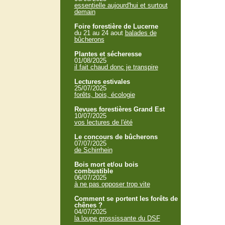
essentielle aujourd'hui et surtout
demain
Foire forestière de Lucerne
du 21 au 24 aout
balades de
bûcherons
Plantes et sécheresse
01/08/2025
il fait chaud donc je transpire
Lectures estivales
25/07/2025
forêts, bois, écologie
Revues forestières Grand Est
10/07/2025
vos lectures de l'été
Le concours de bûcherons
07/07/2025
de Schirrhein
Bois mort et/ou bois
combustible
06/07/2025
à ne pas opposer trop vite
Comment se portent les forêts de
chênes ?
04/07/2025
la loupe grossissante du DSF