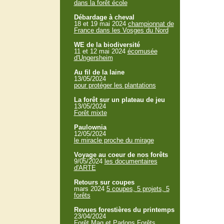
dans la forêt école
Débardage à cheval
18 et 19 mai 2024
championnat de
France dans les Vosges du Nord
WE de la biodiversité
11 et 12 mai 2024
écomusée
d'Ungersheim
Au fil de la laine
13/05/2024
pour protéger les plantations
La forêt sur un plateau de jeu
13/05/2024
Forêt mixte
Paulownia
12/05/2024
le miracle proche du mirage
Voyage au coeur de nos forêts
9/05/2024
les documentaires
d'ARTE
Retours sur coupes
mars 2024
5 coupes, 5 projets, 5
forêts
Revues forestières du printemps
23/04/2024
Forêt Mag et Parlons Forêts