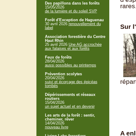
Des papillons dans les forêts
rares
15/05/2026
de la lumière et du soleil SVP
Forêt d'Exception de Haguenau
30 avril 2026
renouvellement du
Sur l
label
Association forestière du Centre
Haut Rhin
25 avril 2026
Une AG accrochée
aux falaises et aux forêts
Feux de forêts
28/04/2026
aussi possibles au printemps
Prévention scolytes
20/04/2026
répar
suivi et écorçage des épicéas
tombés
Dépérissements et réseaux
routiers
15/04/2026
un sujet actuel et en devenir
Les arts de la forêt : sentir,
cheminer, rêver
14/04/2026
nouveau livre
A enl
Living Labs forestiers