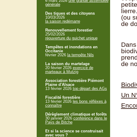
6 mars 2026
une grande assemblée
petit
générale
lierr
Des tiques et des citoyens
(ou s
10/03/2026
la saison redémarre
de d
Renouvellement forestier
25/02/2026
réouverture du guichet unique
Dans 
Tempêtes et inondations en
biodi
Occitanie
février 2026
la tempête Nils
prend
de no
La saison du martelage
20 février 2026
exercice de
marteaux à Mutzig
Association forestière Piémont
Biodi
Plaine d'Alsace
13 février 2026
top départ des AGs
Un N°
Fiscalité forestière
13 février 2026
les bons réflèxes à
Encor
connaître
Dérèglement climatique et forêts
30 janvier 2026
conférence dans le
Pays de Bitche
Et si la science se construisait
avec vous ?