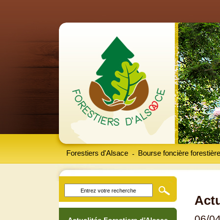
Forestiers d'Alsace
Bourse foncière forestièr
-
Actu
06/0