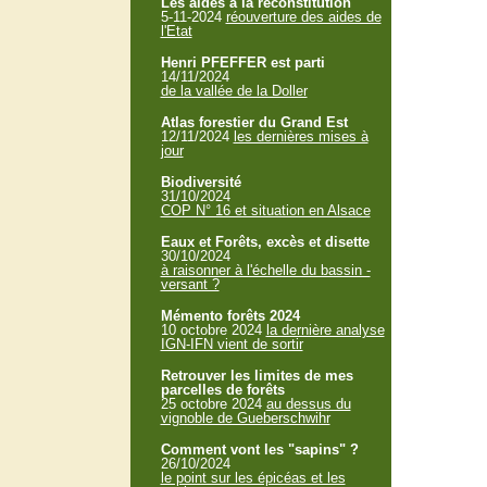
Les aides à la reconstitution
5-11-2024
réouverture des aides de
l'Etat
Henri PFEFFER est parti
14/11/2024
de la vallée de la Doller
Atlas forestier du Grand Est
12/11/2024
les dernières mises à
jour
Biodiversité
31/10/2024
COP N° 16 et situation en Alsace
Eaux et Forêts, excès et disette
30/10/2024
à raisonner à l'échelle du bassin -
versant ?
Mémento forêts 2024
10 octobre 2024
la dernière analyse
IGN-IFN vient de sortir
Retrouver les limites de mes
parcelles de forêts
25 octobre 2024
au dessus du
vignoble de Gueberschwihr
Comment vont les "sapins" ?
26/10/2024
le point sur les épicéas et les