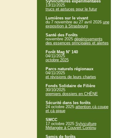
Sylvicultures expérimentales
13/11/2025
trucs et astuces pour le futur
Lumières sur le vivant
du 7 novembre au 27 avril 2026
une
exposition à Strasbourg
Santé des Forêts
novembre 2025
dépérissements
des essences principales et alertes
Forêt Mag N° 140
04/11/2025
octobre 2025
Parcs naturels régionaux
04/11/2025
et révisions de leurs chartes
Fonds Solidaire de Filière
30/10/2025
premiers dossiers en CHÊNE
Sécurité dans les forêts
24 octobre 2025
attention çà coupe
et çà pique
SMCC
17 octobre 2025
Sylviculture
Mélangée à Couvert Continu
Semis de forêts