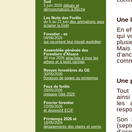
Sud
5 juin 2026
débats et
démonstrations à Bitche
Les Nuits des Forêts
Une l
du 5 au 21 juin
des animations pour
éclairer la forêt
En ef
Forestier - es
qui v
04/06/2026
plusi
qui racontent leur travail quotidien
Mais 
Assemblée générale des
d’anc
Forestiers d'Alsace
30 mai 2026
attachée à tous les
comme
arbres et à leurs racines
Revues forestières du GE
30/05/2026
floraison de pages au printemps
Une p
Feux de forêts
Tout
29/05/2026
préparer l'été 2026
ainsi
les 
Foncier forestier
22/05/2026
respo
et dispositif ECIF
Son f
Printemps 2026 et
18/05/2026
(sept
dégagements des plants et semis
d’esp