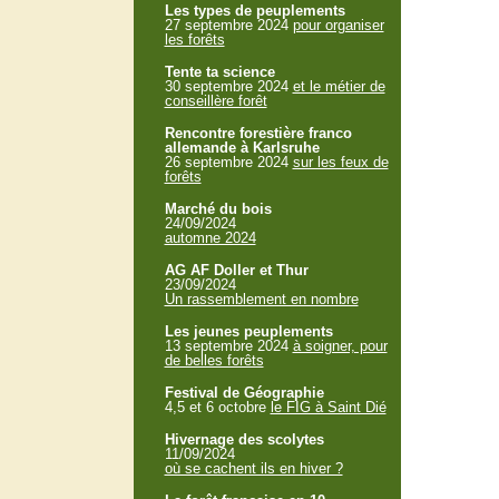
Les types de peuplements
27 septembre 2024
pour organiser
les forêts
Tente ta science
30 septembre 2024
et le métier de
conseillère forêt
Rencontre forestière franco
allemande à Karlsruhe
26 septembre 2024
sur les feux de
forêts
Marché du bois
24/09/2024
automne 2024
AG AF Doller et Thur
23/09/2024
Un rassemblement en nombre
Les jeunes peuplements
13 septembre 2024
à soigner, pour
de belles forêts
Festival de Géographie
4,5 et 6 octobre
le FIG à Saint Dié
Hivernage des scolytes
11/09/2024
où se cachent ils en hiver ?