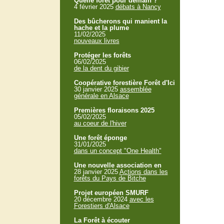
Quelle forêt pour demain ?
4 février 2025
débats à Nancy
Des bûcherons qui manient la
hache et la plume
11/02/2025
nouveaux livres
Protéger les forêts
06/02/2025
de la dent du gibier
Coopérative forestière Forêt d'Ici
30 janvier 2025
assemblée
générale en Alsace
Premières floraisons 2025
05/02/2025
au coeur de l'hiver
Une forêt éponge
31/01/2025
dans un concept "One Health"
Une nouvelle association en
28 janvier 2025
Actions dans les
forêts du Pays de Bitche
Projet européen SMURF
20 décembre 2024
avec les
Forestiers d'Alsace
La Forêt à écouter