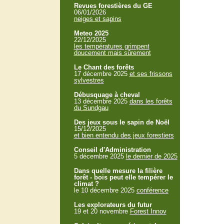
Revues forestières du GE
06/01/2026
neiges et sapins
Meteo 2025
22/12/2025
les températures grimpent
doucement mais sûrement
Le Chant des forêts
17 décembre 2025
et ses frissons
sylvestres
Débusquage à cheval
13 décembre 2025
dans les forêts
du Sundgau
Des jeux sous le sapin de Noël
15/12/2025
et bien entendu des jeux forestiers
Conseil d'Administration
5 décembre 2025
le dernier de 2025
Dans quelle mesure la filière
forêt - bois peut elle tempérer le
climat ?
le 10 décembre 2025
conférence
Les explorateurs du futur
19 et 20 novembre
Forest Innov