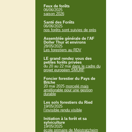
Feux de forêts
06/06/2025
saison 2026
Santé des Forêts
06/06/2025
nos forêts sont suivies de près
Assemblée générale de l'AF
Doller Thur et environs
28/05/2025
Les forestiers au RDV
LE grand rendez vous des
petites forêts privées
du 20 au 22 mai
dans le cadre du
projet européen SMURF
Foncier forestier du Pays de
Bitche
20 mai 2025
morcelé mais
améliorable pour une gestion
durable
Les sols forestiers du Ried
19/05/2025
l’invisible rendu visible
Initiation à la forêt et sa
sylviculture
19/05/2025
école primaire de Meistratzheim