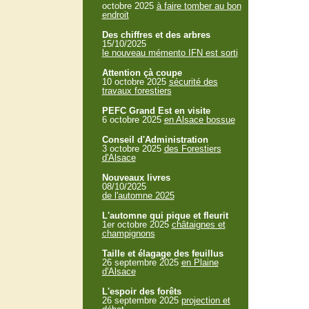
octobre 2025
à faire tomber au bon
endroit
Des chiffres et des arbres
15/10/2025
le nouveau mémento IFN est sorti
Attention çà coupe
10 octobre 2025
sécurité des
travaux forestiers
PEFC Grand Est en visite
6 octobre 2025
en Alsace bossue
Conseil d'Administration
3 octobre 2025
des Forestiers
d'Alsace
Nouveaux livres
08/10/2025
de l'automne 2025
L'automne qui pique et fleurit
1er octobre 2025
châtaignes et
champignons
Taille et élagage des feuillus
26 septembre 2025
en Plaine
d'Alsace
L'espoir des forêts
26 septembre 2025
projection et