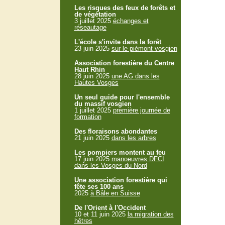
Les risques des feux de forêts et
de végétation
3 juillet 2025
échanges et
réseautage
L'école s'invite dans la forêt
23 juin 2025
sur le piémont vosgien
Association forestière du Centre
Haut Rhin
28 juin 2025
une AG dans les
Hautes Vosges
Un seul guide pour l'ensemble
du massif vosgien
1 juillet 2025
première journée de
formation
Des floraisons abondantes
21 juin 2025
dans les arbres
Les pompiers montent au feu
17 juin 2025
manoeuvres DFCI
dans les Vosges du Nord
Une association forestière qui
fête ses 100 ans
2025
à Bâle en Suisse
De l'Orient à l'Occident
10 et 11 juin 2025
la migration des
hêtres