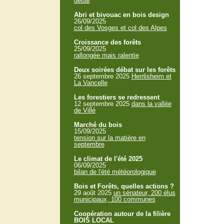
débat
Abri et bivouac en bois design
26/09/2025
col des Vosges et col des Alpes
Croissance des forêts
25/09/2025
rallongée mais ralentie
Deux soirées débat sur les forêts
26 septembre 2025
Herrlisheim et
La Vancelle
Les forestiers se redressent
12 septembre 2025
dans la vallée
de Villé
Marché du bois
15/09/2025
tension sur la matière en
septembre
Le climat de l'été 2025
06/09/2025
bilan de l'été météorologique
Bois et Forêts, quelles actions ?
29 août 2025
un sénateur, 200 élus
municipaux, 100 communes
Coopération autour de la filière
BOIS LOCAL