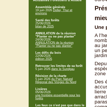
Actualités Forestiers d'Alsace
Prés
Assemblée générale
19 juin 2026
Doller, Thur et
environs
mieu
Santé des forêts
25/06/2026
Une p
bilan de 2025
ANNULATION de la réunion
A l’h
"Planter ou ne pas planter"
nombr
24/06/2026
ANNULATION de la réunion
au ja
"Planter ou ne pas planter"
un pe
Les défis du bois
jardi
22/06/2026
édition 2026
Depui
Retrouver les limites de sa forêt
espèc
5 juin 2026
dans le Sundgau
zone 
Révision de la charte
5 juin 2026
du Parc Naturel
Des é
Régional des Vosges du Nord
accus
Lisières
lierr
05/06/2026
une frontière essentielle pour les
arrac
forêts
paras
Les feux ce n'est pas que dans le
comm