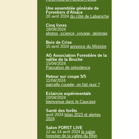
Une assemblée générale de
Forestiers d'Alsace
20 avril 2024
du côté de Labaroche
Cinq livres
18/04/2024
photos, science, voyage, géologie
Bois de Crise
15 avril 2024
annonce du Ministre
AG Association Forestière de la
vallée de la Bruche
15/04/2024
Passation de présidence
Retour sur coupe 5/5
11/04/2024
parcelle coupée, on fait quoi ?
Eclaircie expérimentale
10/04/2024
bienvenue dans le Caucase
Santé des forêts
avril 2024
bilan 2023 et alertes
2024
Salon FORST LIVE
12 au 14 avril 2024
le salon
forestier de la vallée du Rhin