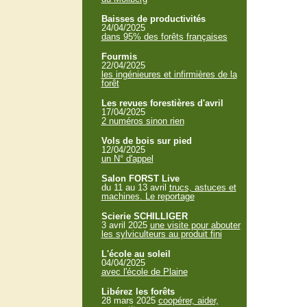
Baisses de productivités
24/04/2025
dans 95% des forêts françaises
Fourmis
22/04/2025
les ingénieures et infirmières de la
forêt
Les revues forestières d'avril
17/04/2025
2 numéros sinon rien
Vols de bois sur pied
12/04/2025
un N° d'appel
Salon FORST Live
du 11 au 13 avril
trucs, astuces et
machines. Le reportage
Scierie SCHILLIGER
3 avril 2025
une visite pour abouter
les sylviculteurs au produit fini
L'école au soleil
04/04/2025
avec l'école de Plaine
Libérez les forêts
28 mars 2025
coopérer, aider,