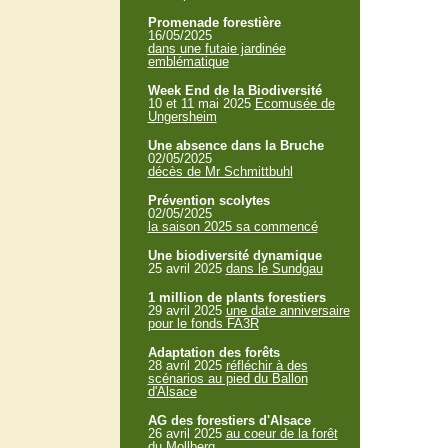
Promenade forestière
16/05/2025
dans une futaie jardinée
emblématique
Week End de la Biodiversité
10 et 11 mai 2025
Ecomusée de
Ungersheim
Une absence dans la Bruche
02/05/2025
décès de Mr Schmittbuhl
Prévention scolytes
02/05/2025
la saison 2025 sa commencé
Une biodiversité dynamique
25 avril 2025
dans le Sundgau
1 million de plants forestiers
29 avril 2025
une date anniversaire
pour le fonds FA3R
Adaptation des forêts
28 avril 2025
réfléchir à des
scénarios au pied du Ballon
d'Alsace
AG des forestiers d'Alsace
26 avril 2025
au coeur de la forêt
du Mollberg