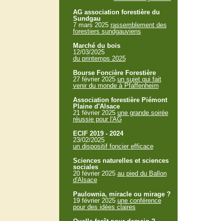
AG association forestière du
Sundgau
7 mars 2025
rassemblement des
forestiers sundgauviens
Marché du bois
12/03/2025
du printemps 2025
Bourse Foncière Forestière
27 février 2025
un sujet qui fait
venir du monde à Pfaffenheim
Association forestière Piémont
Plaine d'Alsace
21 février 2025
une grande soirée
réussie pour l'AG
ECIF 2019 - 2024
23/02/2025
un dispositif foncier efficace
Sciences naturelles et sciences
sociales
20 février 2025
au pied du Ballon
d'Alsace
Paulownia, miracle ou mirage ?
19 février 2025
une conférence
pour des idées claires