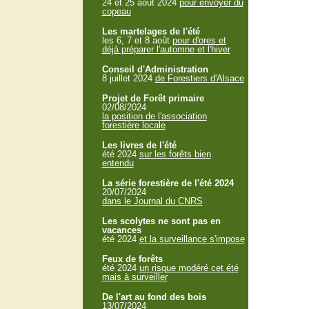
24 et 25 aout 2024
pour envoyer du
copeau
Les martelages de l'été
les 6, 7 et 8 août
pour d'ores et
déjà préparer l'automne et l'hiver
Conseil d'Administration
8 juillet 2024
de Forestiers d'Alsace
Projet de Forêt primaire
02/08/2024
la position de l'association
forestière locale
Les livres de l'été
été 2024
sur les forêts bien
entendu
La série forestière de l'été 2024
20/07/2024
dans le Journal du CNRS
Les scolytes ne sont pas en
vacances
été 2024
et la surveillance s'impose
Feux de forêts
été 2024
un risque modéré cet été
mais à surveiller
De l'art au fond des bois
13/07/2024