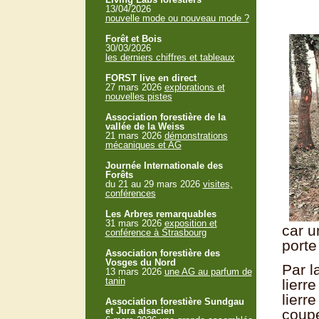
13/04/2026
nouvelle mode ou nouveau mode ?
Forêt et Bois
30/03/2026
les derniers chiffres et tableaux
FORST live en direct
27 mars 2026
explorations et
nouvelles pistes
Association forestière de la
vallée de la Weiss
21 mars 2026
démonstrations
mécaniques et AG
Journée Internationale des
Forêts
du 21 au 29 mars 2026
visites,
conférences
Les Arbres remarquables
31 mars 2026
exposition et
car u
conférence à Strasbourg
porte
Association forestière des
Vosges du Nord
Par l
13 mars 2026
une AG au parfum de
tanin
lierr
lierr
Association forestière Sundgau
et Jura alsacien
coupe