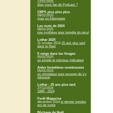
12/01/2025
êtes vous fan de Podcast ?
CBPS plus plus plus
09/01/2025
mais en Allemagne
Les mots de 2024
08/01/2025
une synthèse pour prendre du recul
Lothar 2025
11 octobre 2019
25 ans plus tard
dans le Ried
Il neige dans les Vosges
05/01/2025
un simple et précieux indicateur
Aides forestières nombreuses
05/01/2025
un simulateur pour essayer de s'y
retrouver
Lothar : 25 ans plus tard
27/12/2024
1999 - 2024
Forêt Magazine
décembre 2024
le dernier numéro
est de sortie
Bûchage de Noël