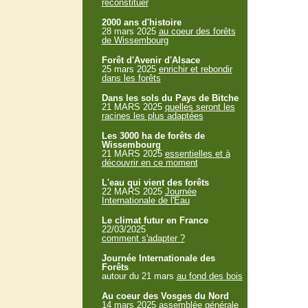
reconstituer
2000 ans d'histoire
28 mars 2025
au coeur des forêts
de Wissembourg
Forêt d'Avenir d'Alsace
25 mars 2025
enrichir et rebondir
dans les forêts
Dans les sols du Pays de Bitche
21 MARS 2025
quelles seront les
racines les plus adaptées
Les 3000 ha de forêts de
Wissembourg
21 MARS 2025
essentielles et à
découvrir en ce moment
L'eau qui vient des forêts
22 MARS 2025
Journée
Internationale de l'Eau
Le climat futur en France
22/03/2025
comment s'adapter ?
Journée Internationale des
Forêts
autour du 21 mars
au fond des bois
Au coeur des Vosges du Nord
14 mars 2025
assemblée générale