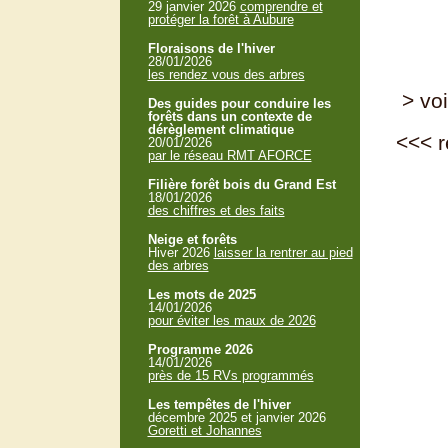
29 janvier 2026
comprendre et
protéger la forêt à Aubure
Floraisons de l'hiver
28/01/2026
les rendez vous des arbres
> voi
Des guides pour conduire les
forêts dans un contexte de
dérèglement climatique
<<<
r
20/01/2026
par le réseau RMT AFORCE
Filière forêt bois du Grand Est
18/01/2026
des chiffres et des faits
Neige et forêts
Hiver 2026
laisser la rentrer au pied
des arbres
Les mots de 2025
14/01/2026
pour éviter les maux de 2026
Programme 2026
14/01/2026
près de 15 RVs programmés
Les tempêtes de l'hiver
décembre 2025 et janvier 2026
Goretti et Johannes