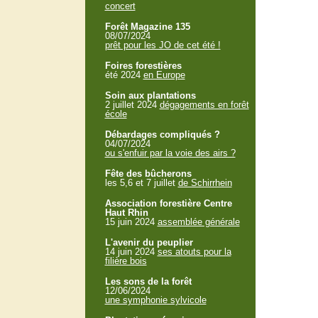
concert
Forêt Magazine 135
08/07/2024
prêt pour les JO de cet été !
Foires forestières
été 2024
en Europe
Soin aux plantations
2 juillet 2024
dégagements en forêt
école
Débardages compliqués ?
04/07/2024
ou s'enfuir par la voie des airs ?
Fête des bûcherons
les 5,6 et 7 juillet
de Schirrhein
Association forestière Centre
Haut Rhin
15 juin 2024
assemblée générale
L'avenir du peuplier
14 juin 2024
ses atouts pour la
filière bois
Les sons de la forêt
12/06/2024
une symphonie sylvicole