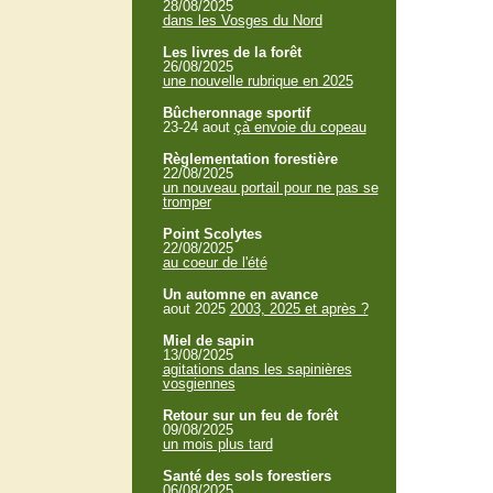
28/08/2025
dans les Vosges du Nord
Les livres de la forêt
26/08/2025
une nouvelle rubrique en 2025
Bûcheronnage sportif
23-24 aout
çà envoie du copeau
Règlementation forestière
22/08/2025
un nouveau portail pour ne pas se
tromper
Point Scolytes
22/08/2025
au coeur de l'été
Un automne en avance
aout 2025
2003, 2025 et après ?
Miel de sapin
13/08/2025
agitations dans les sapinières
vosgiennes
Retour sur un feu de forêt
09/08/2025
un mois plus tard
Santé des sols forestiers
06/08/2025