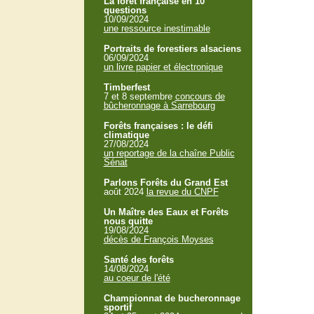
La forêt française en 10
questions
10/09/2024
une ressource inestimable
Portraits de forestiers alsaciens
06/09/2024
un livre papier et électronique
Timberfest
7 et 8 septembre
concours de
bûcheronnage à Sarrebourg
Forêts françaises : le défi
climatique
27/08/2024
un reportage de la chaîne Public
Sénat
Parlons Forêts du Grand Est
août 2024
la revue du CNPF
Un Maître des Eaux et Forêts
nous quitte
19/08/2024
décès de François Moyses
Santé des forêts
14/08/2024
au coeur de l'été
Championnat de bucheronnage
sportif