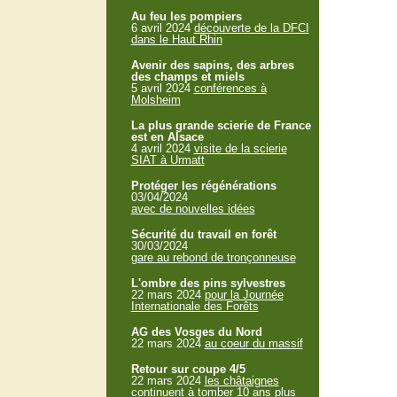
Au feu les pompiers
6 avril 2024
découverte de la DFCI
dans le Haut Rhin
Avenir des sapins, des arbres
des champs et miels
5 avril 2024
conférences à
Molsheim
La plus grande scierie de France
est en Alsace
4 avril 2024
visite de la scierie
SIAT à Urmatt
Protéger les régénérations
03/04/2024
avec de nouvelles idées
Sécurité du travail en forêt
30/03/2024
gare au rebond de tronçonneuse
L'ombre des pins sylvestres
22 mars 2024
pour la Journée
Internationale des Forêts
AG des Vosges du Nord
22 mars 2024
au coeur du massif
Retour sur coupe 4/5
22 mars 2024
les châtaignes
continuent à tomber 10 ans plus