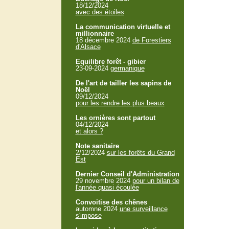
18/12/2024
avec des étoiles
La communication virtuelle et
millionnaire
18 décembre 2024
de Forestiers
d'Alsace
Equilibre forêt - gibier
23-09-2024
germanique
De l'art de tailler les sapins de
Noël
09/12/2024
pour les rendre les plus beaux
Les ornières sont partout
04/12/2024
et alors ?
Note sanitaire
2/12/2024
sur les forêts du Grand
Est
Dernier Conseil d'Administration
29 novembre 2024
pour un bilan de
l'année quasi écoulée
Convoitise des chênes
automne 2024
une surveillance
s'impose