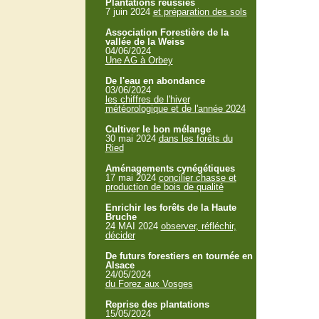
Plantations réussies
7 juin 2024
et préparation des sols
Association Forestière de la
vallée de la Weiss
04/06/2024
Une AG à Orbey
De l'eau en abondance
03/06/2024
les chiffres de l'hiver
météorologique et de l'année 2024
Cultiver le bon mélange
30 mai 2024
dans les forêts du
Ried
Aménagements cynégétiques
17 mai 2024
concilier chasse et
production de bois de qualité
Enrichir les forêts de la Haute
Bruche
24 MAI 2024
observer, réfléchir,
décider
De futurs forestiers en tournée en
Alsace
24/05/2024
du Forez aux Vosges
Reprise des plantations
15/05/2024