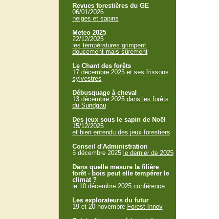
Revues forestières du GE
06/01/2026
neiges et sapins
Meteo 2025
22/12/2025
les températures grimpent
doucement mais sûrement
Le Chant des forêts
17 décembre 2025
et ses frissons
sylvestres
Débusquage à cheval
13 décembre 2025
dans les forêts
du Sundgau
Des jeux sous le sapin de Noël
15/12/2025
et bien entendu des jeux forestiers
Conseil d'Administration
5 décembre 2025
le dernier de 2025
Dans quelle mesure la filière
forêt - bois peut elle tempérer le
climat ?
le 10 décembre 2025
conférence
Les explorateurs du futur
19 et 20 novembre
Forest Innov