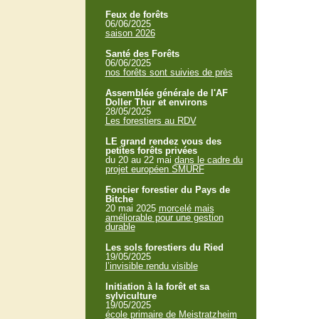
Feux de forêts
06/06/2025
saison 2026
Santé des Forêts
06/06/2025
nos forêts sont suivies de près
Assemblée générale de l'AF
Doller Thur et environs
28/05/2025
Les forestiers au RDV
LE grand rendez vous des
petites forêts privées
du 20 au 22 mai
dans le cadre du
projet européen SMURF
Foncier forestier du Pays de
Bitche
20 mai 2025
morcelé mais
améliorable pour une gestion
durable
Les sols forestiers du Ried
19/05/2025
l’invisible rendu visible
Initiation à la forêt et sa
sylviculture
19/05/2025
école primaire de Meistratzheim