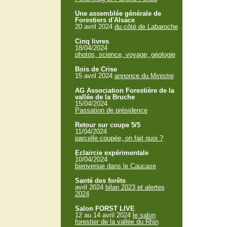
Une assemblée générale de
Forestiers d'Alsace
20 avril 2024
du côté de Labaroche
Cinq livres
18/04/2024
photos, science, voyage, géologie
Bois de Crise
15 avril 2024
annonce du Ministre
AG Association Forestière de la
vallée de la Bruche
15/04/2024
Passation de présidence
Retour sur coupe 5/5
11/04/2024
parcelle coupée, on fait quoi ?
Eclaircie expérimentale
10/04/2024
bienvenue dans le Caucase
Santé des forêts
avril 2024
bilan 2023 et alertes
2024
Salon FORST LIVE
12 au 14 avril 2024
le salon
forestier de la vallée du Rhin