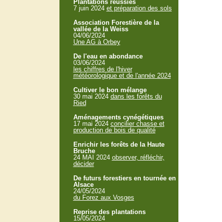
Plantations réussies
7 juin 2024
et préparation des sols
Association Forestière de la
vallée de la Weiss
04/06/2024
Une AG à Orbey
De l'eau en abondance
03/06/2024
les chiffres de l'hiver
météorologique et de l'année 2024
Cultiver le bon mélange
30 mai 2024
dans les forêts du
Ried
Aménagements cynégétiques
17 mai 2024
concilier chasse et
production de bois de qualité
Enrichir les forêts de la Haute
Bruche
24 MAI 2024
observer, réfléchir,
décider
De futurs forestiers en tournée en
Alsace
24/05/2024
du Forez aux Vosges
Reprise des plantations
15/05/2024