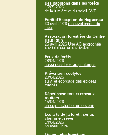
Des papillons dans les forêts
15/05/2026
de la lumière et du soleil SVP
Forêt d'Exception de Haguenau
30 avril 2026
renouvellement du
label
Association forestière du Centre
Haut Rhin
25 avril 2026
Une AG accrochée
aux falaises et aux forêts
Feux de forêts
28/04/2026
aussi possibles au printemps
Prévention scolytes
20/04/2026
suivi et écorçage des épicéas
tombés
Dépérissements et réseaux
routiers
15/04/2026
un sujet actuel et en devenir
Les arts de la forêt : sentir,
cheminer, rêver
14/04/2026
nouveau livre
Living Labs forestiers