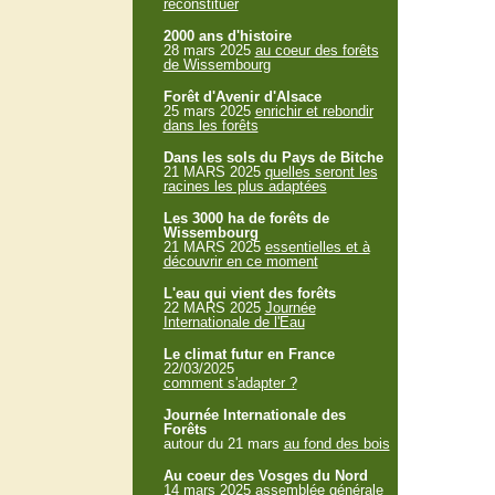
reconstituer
2000 ans d'histoire
28 mars 2025
au coeur des forêts
de Wissembourg
Forêt d'Avenir d'Alsace
25 mars 2025
enrichir et rebondir
dans les forêts
Dans les sols du Pays de Bitche
21 MARS 2025
quelles seront les
racines les plus adaptées
Les 3000 ha de forêts de
Wissembourg
21 MARS 2025
essentielles et à
découvrir en ce moment
L'eau qui vient des forêts
22 MARS 2025
Journée
Internationale de l'Eau
Le climat futur en France
22/03/2025
comment s'adapter ?
Journée Internationale des
Forêts
autour du 21 mars
au fond des bois
Au coeur des Vosges du Nord
14 mars 2025
assemblée générale