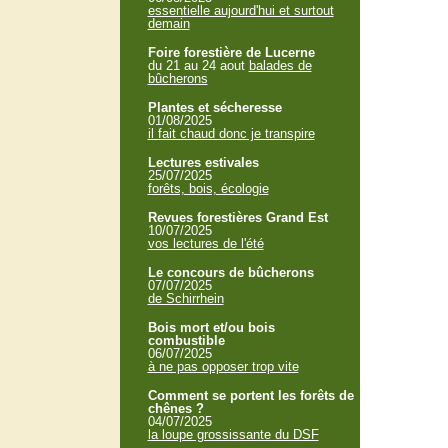
essentielle aujourd'hui et surtout
demain
Foire forestière de Lucerne
du 21 au 24 aout
balades de
bûcherons
Plantes et sécheresse
01/08/2025
il fait chaud donc je transpire
Lectures estivales
25/07/2025
forêts, bois, écologie
Revues forestières Grand Est
10/07/2025
vos lectures de l'été
Le concours de bûcherons
07/07/2025
de Schirrhein
Bois mort et/ou bois
combustible
06/07/2025
à ne pas opposer trop vite
Comment se portent les forêts de
chênes ?
04/07/2025
la loupe grossissante du DSF