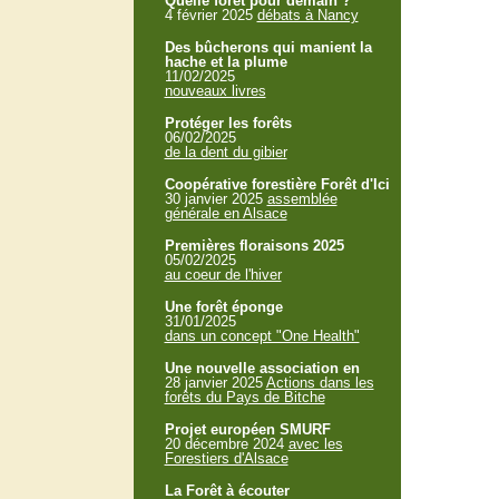
Quelle forêt pour demain ?
4 février 2025
débats à Nancy
Des bûcherons qui manient la
hache et la plume
11/02/2025
nouveaux livres
Protéger les forêts
06/02/2025
de la dent du gibier
Coopérative forestière Forêt d'Ici
30 janvier 2025
assemblée
générale en Alsace
Premières floraisons 2025
05/02/2025
au coeur de l'hiver
Une forêt éponge
31/01/2025
dans un concept "One Health"
Une nouvelle association en
28 janvier 2025
Actions dans les
forêts du Pays de Bitche
Projet européen SMURF
20 décembre 2024
avec les
Forestiers d'Alsace
La Forêt à écouter