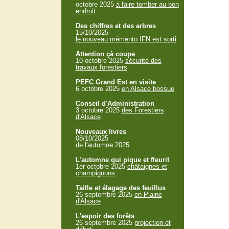
octobre 2025
à faire tomber au bon
endroit
Des chiffres et des arbres
15/10/2025
le nouveau mémento IFN est sorti
Attention çà coupe
10 octobre 2025
sécurité des
travaux forestiers
PEFC Grand Est en visite
6 octobre 2025
en Alsace bossue
Conseil d'Administration
3 octobre 2025
des Forestiers
d'Alsace
Nouveaux livres
08/10/2025
de l'automne 2025
L'automne qui pique et fleurit
1er octobre 2025
châtaignes et
champignons
Taille et élagage des feuillus
26 septembre 2025
en Plaine
d'Alsace
L'espoir des forêts
26 septembre 2025
projection et