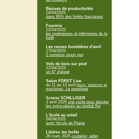
Baisses de productivités
24/04/2025
dans 95% des forêts françaises
Fourmis
22/04/2025
les ingénieures et infirmières de la
forêt
Les revues forestières d'avril
17/04/2025
2 numéros sinon rien
Vols de bois sur pied
12/04/2025
un N° d'appel
Salon FORST Live
du 11 au 13 avril
trucs, astuces et
machines. Le reportage
Scierie SCHILLIGER
3 avril 2025
une visite pour abouter
les sylviculteurs au produit fini
L'école au soleil
04/04/2025
avec l'école de Plaine
Libérez les forêts
28 mars 2025
coopérer, aider,