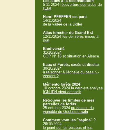
Les aides à la reconstitution
5-11-2024
réouverture des aides de
l'Etat
Henri PFEFFER est parti
14/11/2024
de la vallée de la Doller
Atlas forestier du Grand Est
12/11/2024
les dernières mises à
jour
Biodiversité
31/10/2024
COP N° 16 et situation en Alsace
Eaux et Forêts, excès et disette
30/10/2024
à raisonner à l'échelle du bassin -
versant ?
Mémento forêts 2024
10 octobre 2024
la dernière analyse
IGN-IFN vient de sortir
Retrouver les limites de mes
parcelles de forêts
25 octobre 2024
au dessus du
vignoble de Gueberschwihr
Comment vont les "sapins" ?
26/10/2024
le point sur les épicéas et les