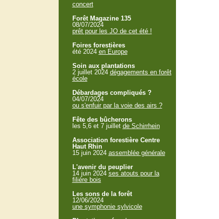
concert
Forêt Magazine 135
08/07/2024
prêt pour les JO de cet été !
Foires forestières
été 2024
en Europe
Soin aux plantations
2 juillet 2024
dégagements en forêt
école
Débardages compliqués ?
04/07/2024
ou s'enfuir par la voie des airs ?
Fête des bûcherons
les 5,6 et 7 juillet
de Schirrhein
Association forestière Centre
Haut Rhin
15 juin 2024
assemblée générale
L'avenir du peuplier
14 juin 2024
ses atouts pour la
filière bois
Les sons de la forêt
12/06/2024
une symphonie sylvicole