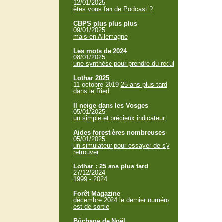
12/01/2025
êtes vous fan de Podcast ?
CBPS plus plus plus
09/01/2025
mais en Allemagne
Les mots de 2024
08/01/2025
une synthèse pour prendre du recul
Lothar 2025
11 octobre 2019
25 ans plus tard
dans le Ried
Il neige dans les Vosges
05/01/2025
un simple et précieux indicateur
Aides forestières nombreuses
05/01/2025
un simulateur pour essayer de s'y
retrouver
Lothar : 25 ans plus tard
27/12/2024
1999 - 2024
Forêt Magazine
décembre 2024
le dernier numéro
est de sortie
Bûchage de Noël