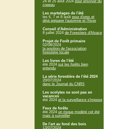
24 et 25 aout 2024
pour envoyer du
copeau
Les martelages de l'été
les 6, 7 et 8 août
pour d'ores et
déjà préparer l'automne et l'hiver
Conseil d'Administration
8 juillet 2024
de Forestiers d'Alsace
Projet de Forêt primaire
02/08/2024
la position de l'association
forestière locale
Les livres de l'été
été 2024
sur les forêts bien
entendu
La série forestière de l'été 2024
20/07/2024
dans le Journal du CNRS
Les scolytes ne sont pas en
vacances
été 2024
et la surveillance s'impose
Feux de forêts
été 2024
un risque modéré cet été
mais à surveiller
De l'art au fond des bois
13/07/2024