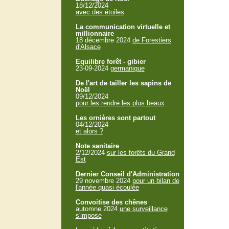
18/12/2024
avec des étoiles
La communication virtuelle et
millionnaire
18 décembre 2024
de Forestiers
d'Alsace
Equilibre forêt - gibier
23-09-2024
germanique
De l'art de tailler les sapins de
Noël
09/12/2024
pour les rendre les plus beaux
Les ornières sont partout
04/12/2024
et alors ?
Note sanitaire
2/12/2024
sur les forêts du Grand
Est
Dernier Conseil d'Administration
29 novembre 2024
pour un bilan de
l'année quasi écoulée
Convoitise des chênes
automne 2024
une surveillance
s'impose