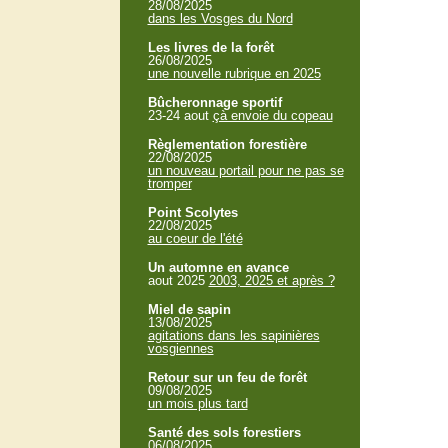
28/08/2025
dans les Vosges du Nord
Les livres de la forêt
26/08/2025
une nouvelle rubrique en 2025
Bûcheronnage sportif
23-24 aout
çà envoie du copeau
Règlementation forestière
22/08/2025
un nouveau portail pour ne pas se
tromper
Point Scolytes
22/08/2025
au coeur de l'été
Un automne en avance
aout 2025
2003, 2025 et après ?
Miel de sapin
13/08/2025
agitations dans les sapinières
vosgiennes
Retour sur un feu de forêt
09/08/2025
un mois plus tard
Santé des sols forestiers
06/08/2025