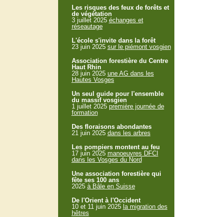
Les risques des feux de forêts et
de végétation
3 juillet 2025
échanges et
réseautage
L'école s'invite dans la forêt
23 juin 2025
sur le piémont vosgien
Association forestière du Centre
Haut Rhin
28 juin 2025
une AG dans les
Hautes Vosges
Un seul guide pour l'ensemble
du massif vosgien
1 juillet 2025
première journée de
formation
Des floraisons abondantes
21 juin 2025
dans les arbres
Les pompiers montent au feu
17 juin 2025
manoeuvres DFCI
dans les Vosges du Nord
Une association forestière qui
fête ses 100 ans
2025
à Bâle en Suisse
De l'Orient à l'Occident
10 et 11 juin 2025
la migration des
hêtres