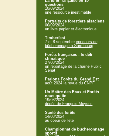
La forêt française en 10
questions
10/09/2024
une ressource inestimable
Portraits de forestiers alsaciens
06/09/2024
un livre papier et électronique
Timberfest
7 et 8 septembre
concours de
bûcheronnage à Sarrebourg
Forêts françaises : le défi
climatique
27/08/2024
un reportage de la chaîne Public
Sénat
Parlons Forêts du Grand Est
août 2024
la revue du CNPF
Un Maître des Eaux et Forêts
nous quitte
19/08/2024
décès de François Moyses
Santé des forêts
14/08/2024
au coeur de l'été
Championnat de bucheronnage
sportif