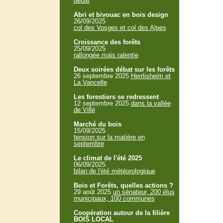
débat
Abri et bivouac en bois design
26/09/2025
col des Vosges et col des Alpes
Croissance des forêts
25/09/2025
rallongée mais ralentie
Deux soirées débat sur les forêts
26 septembre 2025
Herrlisheim et
La Vancelle
Les forestiers se redressent
12 septembre 2025
dans la vallée
de Villé
Marché du bois
15/09/2025
tension sur la matière en
septembre
Le climat de l'été 2025
06/09/2025
bilan de l'été météorologique
Bois et Forêts, quelles actions ?
29 août 2025
un sénateur, 200 élus
municipaux, 100 communes
Coopération autour de la filière
BOIS LOCAL