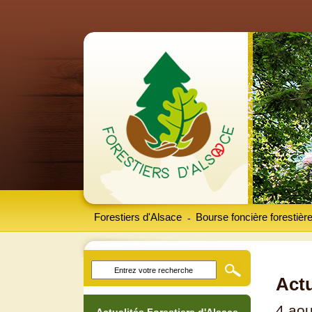
Forestiers d'Alsace
Bourse foncière forestièr
-
Actu
4 aou