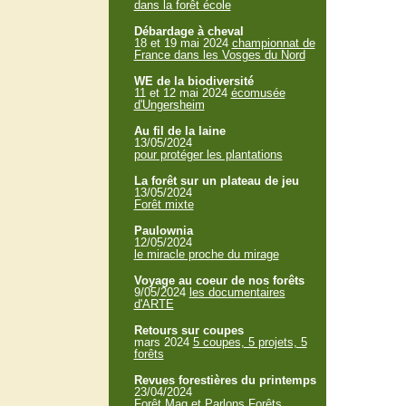
dans la forêt école
Débardage à cheval
18 et 19 mai 2024
championnat de
France dans les Vosges du Nord
WE de la biodiversité
11 et 12 mai 2024
écomusée
d'Ungersheim
Au fil de la laine
13/05/2024
pour protéger les plantations
La forêt sur un plateau de jeu
13/05/2024
Forêt mixte
Paulownia
12/05/2024
le miracle proche du mirage
Voyage au coeur de nos forêts
9/05/2024
les documentaires
d'ARTE
Retours sur coupes
mars 2024
5 coupes, 5 projets, 5
forêts
Revues forestières du printemps
23/04/2024
Forêt Mag et Parlons Forêts