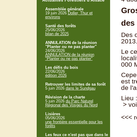
Actualités Forestiers d'Alsace
Gro
Assemblée générale
19 juin 2026
Doller, Thur et
environs
des 
Santé des forêts
25/06/2026
Des o
bilan de 2025
2013
ANNULATION de la réunion
"Planter ou ne pas planter"
Le ce
24/06/2026
ANNULATION de la réunion
local
"Planter ou ne pas planter"
000 M
Les défis du bois
22/06/2026
Cepen
édition 2026
est t
Retrouver les limites de sa forêt
de l'
5 juin 2026
dans le Sundgau
Lieu 
Révision de la charte
5 juin 2026
du Parc Naturel
> voi
Régional des Vosges du Nord
Lisières
<<<
r
05/06/2026
une frontière essentielle pour les
forêts
Les feux ce n'est pas que dans le