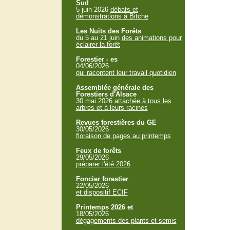
Sud
5 juin 2026
débats et
démonstrations à Bitche
Les Nuits des Forêts
du 5 au 21 juin
des animations pour
éclairer la forêt
Forestier - es
04/06/2026
qui racontent leur travail quotidien
Assemblée générale des
Forestiers d'Alsace
30 mai 2026
attachée à tous les
arbres et à leurs racines
Revues forestières du GE
30/05/2026
floraison de pages au printemps
Feux de forêts
29/05/2026
préparer l'été 2026
Foncier forestier
22/05/2026
et dispositif ECIF
Printemps 2026 et
18/05/2026
dégagements des plants et semis