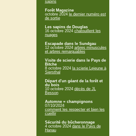
sapins
Forêt Magazine
octobre 2024
le dernier numéro est
de sortie
Les sapins de Douglas
16 octobre 2024
chatouillent les
nuages
Escapade dans le Sundgau
12 octobre 2024
arbres minuscules
et arbres remarquables
Visite de scierie dans le Pays de
Bitche
8 octobre 2024
la scierie Lejeune à
Siersthal
Départ d'un géant de la forêt et
du bois
10 octobre 2024
décès de JL
Besson
Automne = champignons
07/10/2024
comment les respecter et bien les
cueillir
Sécurité du bûcheronnage
4 octobre 2024
dans le Pays de
Hanau