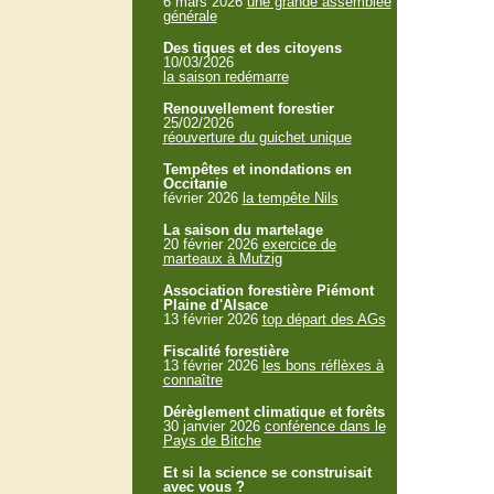
6 mars 2026
une grande assemblée
générale
Des tiques et des citoyens
10/03/2026
la saison redémarre
Renouvellement forestier
25/02/2026
réouverture du guichet unique
Tempêtes et inondations en
Occitanie
février 2026
la tempête Nils
La saison du martelage
20 février 2026
exercice de
marteaux à Mutzig
Association forestière Piémont
Plaine d'Alsace
13 février 2026
top départ des AGs
Fiscalité forestière
13 février 2026
les bons réflèxes à
connaître
Dérèglement climatique et forêts
30 janvier 2026
conférence dans le
Pays de Bitche
Et si la science se construisait
avec vous ?