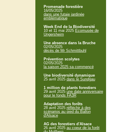
Promenade forestière
16/05/2025
dans une futaie jardinée
emblématique
Week End de la Biodiversité
10 et 11 mai 2025
Ecomusée de
Ungersheim
Une absence dans la Bruche
02/05/2025
décès de Mr Schmittbuhl
Prévention scolytes
02/05/2025
la saison 2025 sa commencé
Une biodiversité dynamique
25 avril 2025
dans le Sundgau
1 million de plants forestiers
29 avril 2025
une date anniversaire
pour le fonds FA3R
Adaptation des forêts
28 avril 2025
réfléchir à des
scénarios au pied du Ballon
d'Alsace
AG des forestiers d'Alsace
26 avril 2025
au coeur de la forêt
du Mollberg