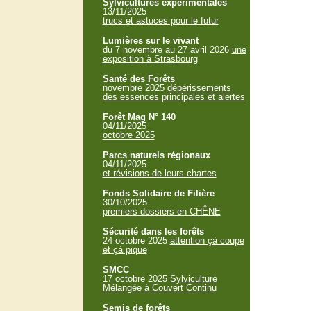
Sylvicultures expérimentales
13/11/2025
trucs et astuces pour le futur
Lumières sur le vivant
du 7 novembre au 27 avril 2026
une
exposition à Strasbourg
Santé des Forêts
novembre 2025
dépérissements
des essences principales et alertes
Forêt Mag N° 140
04/11/2025
octobre 2025
Parcs naturels régionaux
04/11/2025
et révisions de leurs chartes
Fonds Solidaire de Filière
30/10/2025
premiers dossiers en CHÊNE
Sécurité dans les forêts
24 octobre 2025
attention çà coupe
et çà pique
SMCC
17 octobre 2025
Sylviculture
Mélangée à Couvert Continu
Semis de forêts