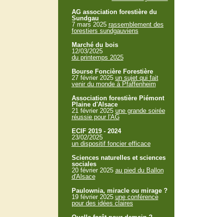
AG association forestière du
Sundgau
7 mars 2025
rassemblement des
forestiers sundgauviens
Marché du bois
12/03/2025
du printemps 2025
Bourse Foncière Forestière
27 février 2025
un sujet qui fait
venir du monde à Pfaffenheim
Association forestière Piémont
Plaine d'Alsace
21 février 2025
une grande soirée
réussie pour l'AG
ECIF 2019 - 2024
23/02/2025
un dispositif foncier efficace
Sciences naturelles et sciences
sociales
20 février 2025
au pied du Ballon
d'Alsace
Paulownia, miracle ou mirage ?
19 février 2025
une conférence
pour des idées claires