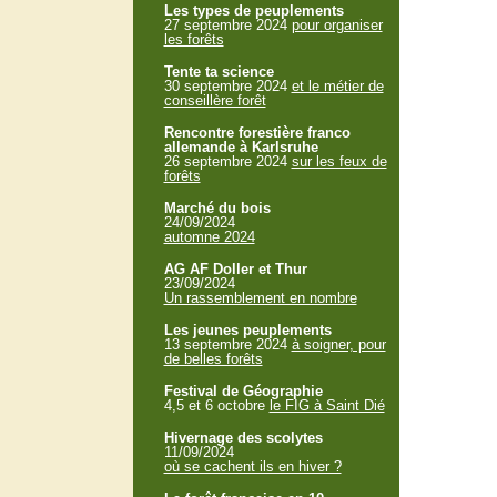
Les types de peuplements
27 septembre 2024
pour organiser
les forêts
Tente ta science
30 septembre 2024
et le métier de
conseillère forêt
Rencontre forestière franco
allemande à Karlsruhe
26 septembre 2024
sur les feux de
forêts
Marché du bois
24/09/2024
automne 2024
AG AF Doller et Thur
23/09/2024
Un rassemblement en nombre
Les jeunes peuplements
13 septembre 2024
à soigner, pour
de belles forêts
Festival de Géographie
4,5 et 6 octobre
le FIG à Saint Dié
Hivernage des scolytes
11/09/2024
où se cachent ils en hiver ?