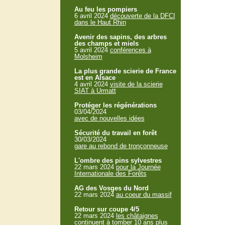
Au feu les pompiers
6 avril 2024
découverte de la DFCI
dans le Haut Rhin
Avenir des sapins, des arbres
des champs et miels
5 avril 2024
conférences à
Molsheim
La plus grande scierie de France
est en Alsace
4 avril 2024
visite de la scierie
SIAT à Urmatt
Protéger les régénérations
03/04/2024
avec de nouvelles idées
Sécurité du travail en forêt
30/03/2024
gare au rebond de tronçonneuse
L'ombre des pins sylvestres
22 mars 2024
pour la Journée
Internationale des Forêts
AG des Vosges du Nord
22 mars 2024
au coeur du massif
Retour sur coupe 4/5
22 mars 2024
les châtaignes
continuent à tomber 10 ans plus