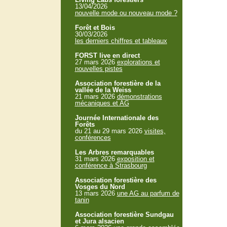
13/04/2026
nouvelle mode ou nouveau mode ?
Forêt et Bois
30/03/2026
les derniers chiffres et tableaux
FORST live en direct
27 mars 2026
explorations et
nouvelles pistes
Association forestière de la
vallée de la Weiss
21 mars 2026
démonstrations
mécaniques et AG
Journée Internationale des
Forêts
du 21 au 29 mars 2026
visites,
conférences
Les Arbres remarquables
31 mars 2026
exposition et
conférence à Strasbourg
Association forestière des
Vosges du Nord
13 mars 2026
une AG au parfum de
tanin
Association forestière Sundgau
et Jura alsacien