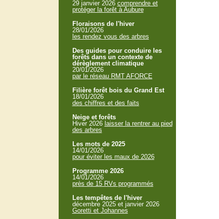
29 janvier 2026
comprendre et
protéger la forêt à Aubure
Floraisons de l'hiver
28/01/2026
les rendez vous des arbres
Des guides pour conduire les
forêts dans un contexte de
dérèglement climatique
20/01/2026
par le réseau RMT AFORCE
Filière forêt bois du Grand Est
18/01/2026
des chiffres et des faits
Neige et forêts
Hiver 2026
laisser la rentrer au pied
des arbres
Les mots de 2025
14/01/2026
pour éviter les maux de 2026
Programme 2026
14/01/2026
près de 15 RVs programmés
Les tempêtes de l'hiver
décembre 2025 et janvier 2026
Goretti et Johannes